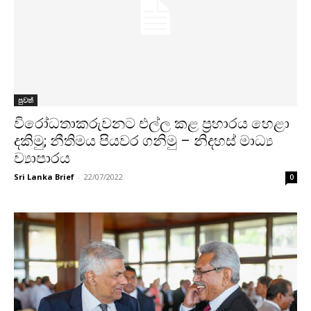
පුවත්
විරෝධතාකරුවනට එල්ල කළ ප්‍රහාරය හෙළා
දකිමු; නීතිමය පියවර ගනිමු – නිදහස් මාධ්‍ය
ව්‍යාපාරය
Sri Lanka Brief
-
22/07/2022
0