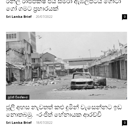
රනිල් රාජපක්ෂ ජය සමරා ඇඹිලිපිටිය ගෝටා
ගෝ ගමට ප්‍රහාරයක්
Sri Lanka Brief
-
20/07/2022
0
පුවත් විශේෂාංග
ජූලි අහස නැවතත් කළු දුමින් වැසෙන්නට ඉඩ
නොතබමු. -රංජිත් හේනායක ආරච්චි
Sri Lanka Brief
-
18/07/2022
0