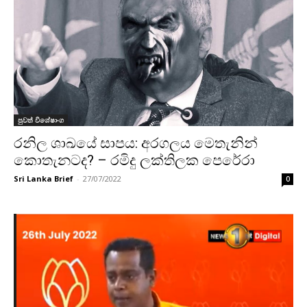
පුවත් විශේෂාංග
රනිල ශාඛයේ සාපය: අරගලය මෙතැනින්
කොතැනටද? – රමිදු ලක්තිලක පෙරේරා
Sri Lanka Brief
-
27/07/2022
0