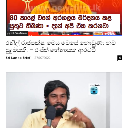
පුවත් විශේෂාංග
රනිල් රාජපක්ෂ: මෙය මෙසේ නොවුණා නම්
පුදුමයකි. – රංජිත් හේනායක ආරච්චි
Sri Lanka Brief
-
27/07/2022
0