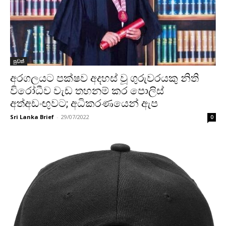
පුවත්
අරගලයට පක්ෂව අදහස් වූ ගුරුවරයකු නිති
විරෝධීව වැඩ තහනම් කර පොලිස්
අත්අඩංඟුවට; අධිකරණයෙන් ඇප
Sri Lanka Brief
-
29/07/2022
0