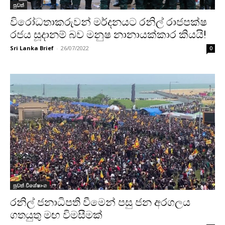
පුවත්
විරෝධතාකරුවන් මර්දනයට රනිල් රාජපක්ෂ
රජය සූදානම් බව මනුෂ නානායක්කාර කියයි!
Sri Lanka Brief
-
26/07/2022
0
පුවත් විශේෂාංග
රනිල් ජනාධිපති වීමෙන් පසු ජන අරගලය
ගතයුතු මඟ විමසීමක්