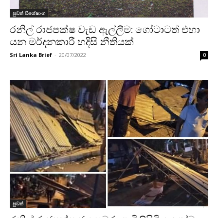
පුවත් විශේෂාංග
රනිල් රාජපක්ෂ වැඩ ඇල්ලීම: ගෝටාටත් එහා
යන මර්දනකාරී හදිසි නීතියක්
Sri Lanka Brief
-
20/07/2022
0
පුවත්