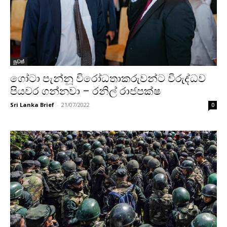
පුවත්
ගෝටා පැන්නූ විරෝධතාකරුවන්ට විරුද්ධව
පියවර ගන්නවා – රනිල් රාජපක්ෂ
Sri Lanka Brief
-
21/07/2022
0