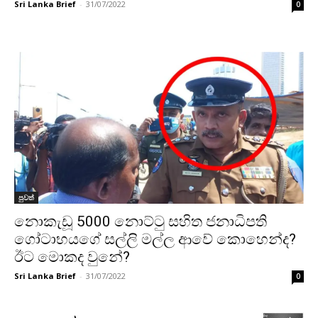
Sri Lanka Brief
-
31/07/2022
0
පුවත්
නොකැඩූ 5000 නොට්ටු සහිත ජනාධිපති
ගෝටාභයගේ සල්ලි මල්ල ආවේ කොහෙන්ද?
ඊට මොකද වුනේ?
Sri Lanka Brief
-
31/07/2022
0