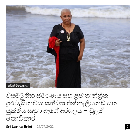
පුවත් විශේෂාංග
විසම්මුතික ස්මරණය සහ ප්‍රජාතාන්ත්‍රික
පුරවැසිභාවය: සන්ධ්‍යා එක්නැලිගොඩ සහ
යුක්තිය සඳහා ඇගේ අරගලය – චූලනී
කොඩිකාර
Sri Lanka Brief
-
29/07/2022
0