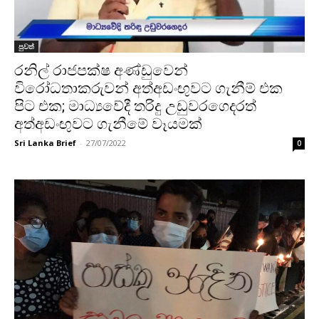
පුවත්
රනිල් රාජපක්ෂ අණ්ඩුවෙන්
විරෝධතාකරුවන් අත්අඩංඟුවට ගැනීම් එක
පිට එක; මාධ්‍යවේදී තරිදු උඩුවරගෙදරත්
අත්අඩංඟුවට ගැනීමේ වෑයමක්
Sri Lanka Brief
-
27/07/2022
0