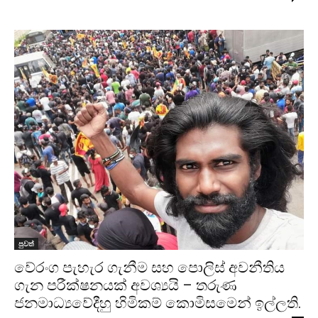
පුවත්
වේරංග පැහැර ගැනීම සහ පොලිස් අවනීතිය
ගැන පරීක්ෂනයක් අවශ්‍යයි – තරුණ
ජනමාධ්‍යවේදීහු හිමිකම් කොමිසමෙන් ඉල්ලති.