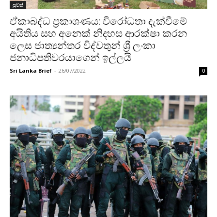
පුවත්
ඒකාබද්ධ ප්‍රකාශණය: විරෝධතා දැක්වීමේ
අයිතිය සහ අනෙක් නිදහස ආරක්ෂා කරන
ලෙස ජාත්‍යන්තර විද්වතුන් ශ්‍රී ලංකා
ජනාධිපතිවරයාගෙන් ඉල්ලයි
Sri Lanka Brief
-
26/07/2022
0