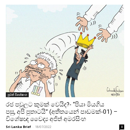
පුවත් විශේෂාංග
රජ පවුලට කුමක් වෙයිද?- “පියා මියගිය
පසු, අපි පුතාටයි” (අතීතයෙන් පාඩමක්-01) –
විශේෂඥ වෛද්‍ය අජිත් අමරසිංහ
Sri Lanka Brief
-
18/07/2022
0