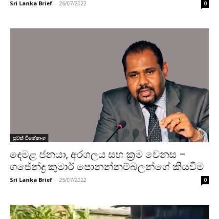
Sri Lanka Brief
-
26/07/2022
0
පුවත් විශේෂාංග
දෙමළ ජනයා, අරගලය සහ ක්‍රම වෙනස –
ගජේන්ද්‍ර කුමාර් පොනන්නම්බලන්ගේ කියවීම
Sri Lanka Brief
-
25/07/2022
0