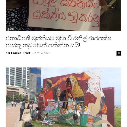
පුවත්
ජනාධිපති මුක්තියට මුවා වී රනිල් රාජපක්ෂ
පාස්කු නඩුවෙන් පනින්න යයි!
Sri Lanka Brief
-
27/07/2022
0