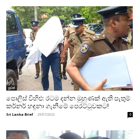
පුවත්
පොලිස් විහිළු: රටම දන්න මුහුණක් ඇති පැතුම්
කර්නර් හඳුනා ගැනීමේ පෙරට්ටුවකට!
Sri Lanka Brief
-
29/07/2022
0