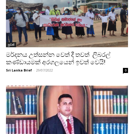
පුවත්
මර්දනය උත්සන්න වෙත් දී තවත් ලිබරල්
කණ්ඩායමක් අරගලයෙන් ඉවත් වෙයි!
Sri Lanka Brief
-
29/07/2022
0