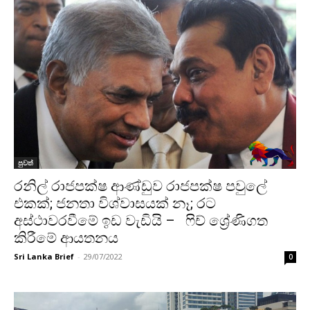
පුවත්
රනිල් රාජපක්ෂ ආණ්ඩුව රාජපක්ෂ පවුලේ
එකක්; ජනතා විශ්වාසයක් නෑ; රට
අස්ථාවරවීමේ ඉඩ වැඩියි – ෆිච් ශ්‍රේණිගත
කිරීමේ ආයතනය
Sri Lanka Brief
-
29/07/2022
0