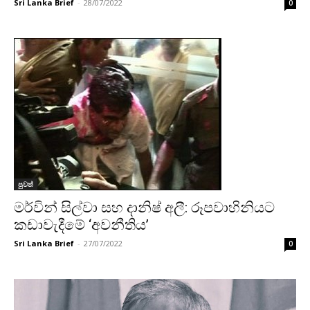
Sri Lanka Brief
-
28/07/2022
0
පුවත්
මර්වින් සිල්වා සහ දානිෂ් අලී: රූපවාහිනියට
කඩාවැදීමේ ‘අවනීතිය’
Sri Lanka Brief
-
27/07/2022
0