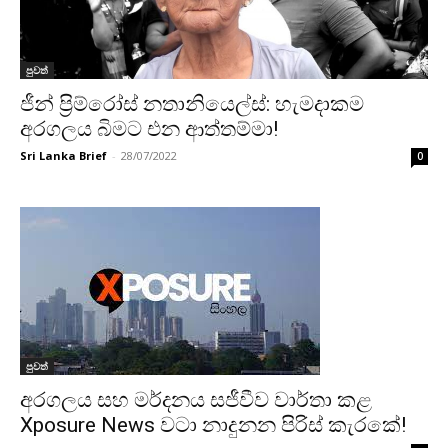
පුවත්
ජීන් ප්‍රිම්රෝස් නතානියෙල්ස්: හැමදාකම
අරගලය බිමට එන ආත්තම්මා!
Sri Lanka Brief
-
28/07/2022
0
පුවත්
අරගලය සහ මර්දනය සජීවීව වාර්තා කළ
Xposure News වටා නාදුනන පිරිස් කැරකේ!