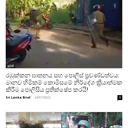
පුවත්
රඹුක්කන ඝාතනය සහ පොලිස් ප්‍රචණ්ඩත්වය:
මානව හිමිකම් කොමිසමේ නිර්දේශ ක්‍රියාත්මක
කිරීම පොලිසිය ප්‍රතික්ෂේප කරයි!
Sri Lanka Brief
-
24/07/2022
0