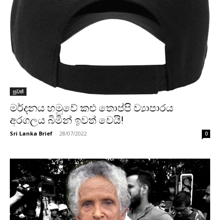
පුවත්
මර්දනය හමුවේ කළු තොප්පි ව්‍යාපාරය
අරගලය බිමින් ඉවත් වෙයි!
Sri Lanka Brief
-
28/07/2022
0