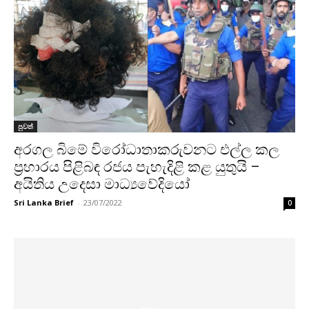
පුවත්
අරගල බිමේ විරෝධාතාකරුවනට එල්ල කල
ප්‍රහාරය පිළිබඳ රජය පැහැදිළි කළ යුතුයි –
අයිතිය උදෙසා මාධ්‍යවේදියෝ
Sri Lanka Brief
-
23/07/2022
0