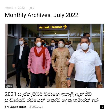
Home
2022
July
Monthly Archives: July 2022
පුවත්
2021 සැප්තැම්බර් මරාගේ ඉතාලි ඇන්ජීඕ
සංචාරයට රජයෙන් කෝටි දෙක හමාරක් අරං
Sri Lanka Brief
-
31/07/2022
0