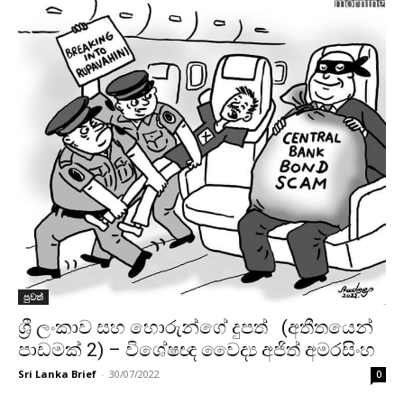
පුවත්
ශ්‍රී ලංකාව සහ හොරුන්ගේ දුපත් (අතීතයෙන්
පාඩමක් 2) – විශේෂඥ වෛද්‍ය අජිත් අමරසිංහ
Sri Lanka Brief
-
30/07/2022
0