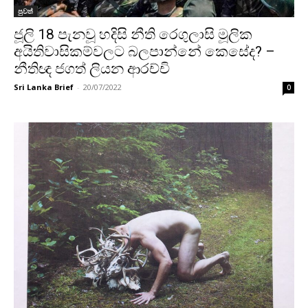
පුවත්
ජූලි 18 පැනවූ හදිසි නීති රෙගුලාසි මූලික
අයිතිවාසිකම්වලට බලපාන්නේ කෙසේද? –
නීතිඥ ජගත් ලියන ආරච්චි
Sri Lanka Brief
-
20/07/2022
0