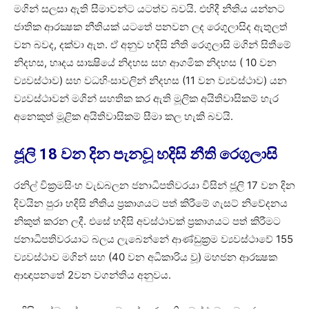
මගින් සලසා ඇති සීමාවන්ට යටත්ව බවයි. එහිදී නීතිය යන්නට
ජාතික ආරක්‍ෂක නීතියක් යටතේ පනවන ලද රෙගුලාසිද ඇතුලත්
වන බවද, දක්වා ඇත. ඒ අනුව හදිසි නීති රෙගුලාසි මගින් සිතීමේ
නිදහස, හෘදය සාක්‍ෂියේ නිදහස සහ ආගමික නිදහස ( 10 වන
ව්‍යවස්ථාව) සහ වධහිංසාවලින් නිදහස (11 වන ව්‍යවස්ථාව) යන
ව්‍යවස්ථාවන් මගින් සහතික කර ඇති මූලික අයිතිවාසිකම් හැර
අනෙකුත් මූළික අයිතිවාසිකම් සීමා කල හැකි බවයි.
ජූලි 18 වන දින පැනවූ හදිසි නීති රෙගුලාසි
රනිල් වික්‍රමසිංහ වැඩබලන ජනාධිපතිවරයා විසින් ජූලි 17 වන දින
දිවයින පුරා හදිසි නීතිය ප්‍රකාශයට පත් කිරීමේ ගැසට් නිවේදනය
නිකුත් කරන ලදී. එසේ හදිසි අවස්ථාවක් ප්‍රකාශයට පත් කිරීමට
ජනාධිපතිවරයාට බලය ලැබෙන්නේ ආණ්ඩුක්‍රම ව්‍යවස්ථාවේ 155
ව්‍යවස්ථාව මගින් සහ (40 වන අධිකාරිය වූ) මහජන ආරක්‍ෂක
ආඥාපනතේ 2වන වගන්තිය අනුවය.