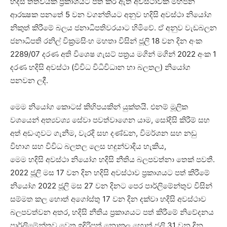
හදිසි තත්වයක් ප්‍රකාශයට පත් කර ඇති අවස්ථාවක මහජන
ආරක්‍ෂක පනතේ 5 වන වගන්තියට අනුව හදිසි අවස්ථා නියෝග
නිකුත් කිරීමේ බලය ජනාධිපතිවරයාට හිමිවේ. ඒ අනුව වැඩබලන
ජනාධිපති රනිල් වික්‍රමසිංහ මහතා විසින් ජූලි 18 වන දින අංක
2289/07 දරණ අති විශෙෂ ගැසට් පත්‍රය මගින් මගින් 2022 අංක 1
දරණ හදිසි අවස්ථා (විවිධ විධිවිධාන හා බලතල) නියෝග
පනවන ලදී.
මෙම නියෝග කොටස් කිහිපයකින් යුක්තයි. එනම් මූලික
වශයෙන් අත්‍යවශ්‍ය සේවා පවත්වාගෙන යාම, සෝදිසි කිරීම් සහ
අත් අඩංගුවට ගැනීම, වැරදි සහ දණ්ඩන, විමර්ශන සහ නඩු
විභාග සහ විවිධ බලතල ලෙස හදුන්වාදිය හැකිය,
මෙම හදිසි අවස්ථා නියෝග හදිසි නීතිය බලපවත්නා තෙක් පවතී.
2022 ජූලි මස 17 වන දින හදිසි අවස්ථාව ප්‍රකාශයට පත් කිරීමේ
නියෝග 2022 ජූලි මස 27 වන දිනට පෙර පාර්ලිමේන්තුව විසින්
සම්මත කල හොත් අගෝස්තු 17 වන දින දක්වා හදිසි අවස්ථාව
බලපවත්වන අතර, හදිසි නීතිය ප්‍රකාශයට පත් කිරීමේ නිවේදනය
පාර්ලිමේන්තුව වෙත ඉදිරිපත් නොකල හොත් ජූලි 31 වන දින