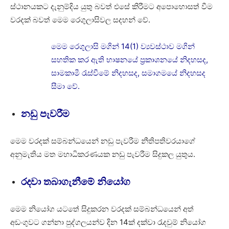
ස්ථානයකට දැනුම්දිය යුතු බවත් එසේ කිරීමට අපොහොසත් වීම
වරදක් බවත් මෙම රෙගුලාසිවල සදහන් වේ.
මෙම රෙගුලාසි මගින් 14(1) ව්‍යවස්ථාව මගින්
සහතික කර ඇති භාෂනයේ ප්‍රකාශනයේ නිදහසද,
සාමකාමී රැස්වීමේ නිදහසද, සමාගමයේ නිදහසද
සීමා වේ.
නඩු පැවරීම
මෙම වරදක් සම්බන්ධයෙන් නඩු පැවරීම නීතිපතිවරයාගේ
අනුමැතිය මත මහාධිකරණයක නඩු පැවරීම සිදුකල යුතුය.
රදවා තබාගැනීමේ නියෝග
මෙම නියෝග යටතේ සිදුකරන වරදක් සම්බන්ධයෙන් අත්
අඩංගුවට ගන්නා පුද්ගලයන්ව දින 14ක් දක්වා රැදවුම් නියෝග