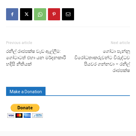
Previous article
Next article
රනිල් රාජපක්ෂ වැඩ ඇල්ලීම:
ගෝටා පැන්නූ
ගෝටාටත් එහා යන මර්දනකාරී
විරෝධතාකරුවන්ට විරුද්ධව
හදිසි නීතියක්
පියවර ගන්නවා – රනිල්
රාජපක්ෂ
Make a Donation