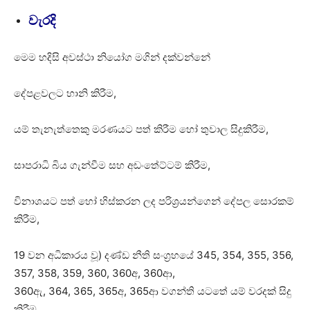
වැරදි
මෙම හදිසි අවස්ථා නියෝග මගින් දක්වන්නේ
දේපළවලට හානි කිරීම,
යම් තැනැත්තෙකු මරණයට පත් කිරීම හෝ තුවාල සිදුකිරීම,
සාපරාධි බිය ගැන්වීම සහ අඩංතේට්ටම් කිරීම,
විනාශයට පත් හෝ හිස්කරන ලද පරිශ්‍රයන්ගෙන් දේපල සොරකම්
කිරීම,
19 වන අධිකාරය වූ) දණ්ඩ නීති සංග්‍රහයේ 345, 354, 355, 356,
357, 358, 359, 360, 360අ, 360ආ,
360ඇ, 364, 365, 365අ, 365ආ වගන්ති යටතේ යම් වරදක් සිදු
කිරීම,