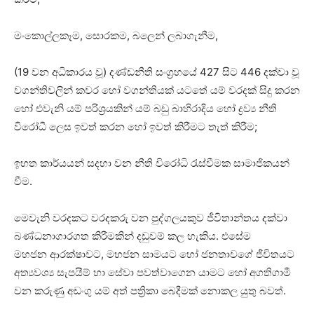
මංකොල්ලකෑම, සොරකම, බලෙන් ලබාගැනීම,
(19 වන අධිකාරය වූ) දණ්ඩනීති සංග්‍රහයේ 427 සිට 446 දක්වා වූ
වගන්තිවලින් කවර හෝ වගන්තියක් යටතේ යම් වරදක් සිදු කරන
හෝ එවැනි යම් පරිශ්‍රයකින් යම් බඩු බාහිරාදිය හෝ ද්‍රව්‍ය නීති
විරෝධී ලෙස ඉවත් කරන හෝ ඉවත් කිරීමට තැත් කිරීම;
ඉහත කාර්යයන් සදහා වන නීති විරෝධි රැස්වීමක සාමාජිකයන්
වීම.
මෙවැනි වරදකට වරදකරු වන පුද්ගලයකුව ජීවිතාන්තය දක්වා
බණ්ධනාගාරගත කිරීමකින් දඩුවම් කල හැකිය. එසේම
මහජන ආරක්ෂාවට, මහජන සාමයට හෝ ජනතාවගේ ජීවිතයට
අත්‍යවශ්‍ය සැපයීම් හා සේවා පවත්වාගෙන යාමට හෝ අගතිගාමී
වන කරුණු අඩංගු යම් අත් පත්‍රිකා බෙදීමක් නොකල යුතු බවත්.