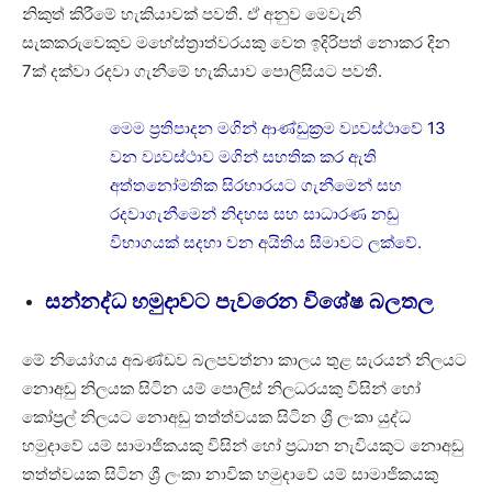
නිකුත් කිරීමේ හැකියාවක් පවතී. ඒ අනුව මෙවැනි
සැකකරුවෙකුව මහේස්ත්‍රාත්වරයකු වෙත ඉදිරිපත් නොකර දින
7ක් දක්වා රදවා ගැනීමේ හැකියාව පොලිසියට පවතී.
මෙම ප්‍රතිපාදන මගින් ආණ්ඩුක්‍රම ව්‍යවස්ථාවේ 13
වන ව්‍යවස්ථාව මගින් සහතික කර ඇති
අත්තනෝමතික සිරභාරයට ගැනීමෙන් සහ
රදවාගැනීමෙන් නිදහස සහ සාධාරණ නඩු
විභාගයක් සදහා වන අයිතිය සීමාවට ලක්වේ.
සන්නද්ධ හමුදාවට පැවරෙන විශේෂ බලතල
මේ නියෝගය අඛණ්ඩව බලපවත්නා කාලය තුළ සැරයන් නිලයට
නොඅඩු නිලයක සිටින යම් පොලිස් නිලධරයකු විසින් හෝ
කෝප්‍රල් නිලයට නොඅඩු තත්ත්වයක සිටින ශ්‍රී ලංකා යුද්ධ
හමුදාවේ යම් සාමාජිකයකු විසින් හෝ ප්‍රධාන නැවියකුට නොඅඩු
තත්ත්වයක සිටින ශ්‍රී ලංකා නාවික හමුදාවේ යම් සාමාජිකයකු