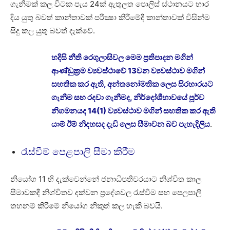
ගැනීමක් කල විටක පැය 24ක් ඇතුලත පොලිස් ස්ථානයට භාර
දිය යුතු බවත් කාන්තාවක් පරීක්‍ෂා කිරීමේදී කාන්තාවක් විසින්ම
සිදු කල යුතු බවත් දැක්වේ.
හදිසි නීති රෙගුලාසිවල මෙම ප්‍රතිපාදන මගින්
ආණ්ඩුක්‍රම ව්‍යවස්ථාවේ 13වන ව්‍යවස්ථාව මගින්
සහතික කර ඇති, අන්තනෝමතික ලෙස සිරභාරයට
ගැනීම සහ රදවා ගැනීමද, නිර්දෝශීභාවයේ පූර්ව
නිගමනයද 14(1) ව්‍යවස්ථාව මගින් සහතික කර ඇති
යාම් ඊම් නිදහසද දැඩි ලෙස සීමාවන බව පැහැදිලිය
.
රැස්වීම් පෙළපාලි සීමා කිරීම
නියෝග 11 හි දැක්වෙන්නේ ජනාධිපතිවරයාට නිශ්චිත කාල
සීමාවකදී නිශ්චිතව දක්වන ප්‍රදේශවල රැස්වීම සහ පෙලපාලි
තහනම් කිරීමේ නියෝග නිකුත් කල හැකි බවයි.