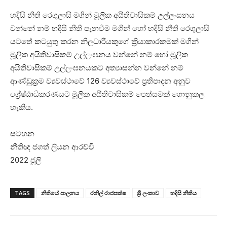
හදිසි නීති රෙගුලාසි මගින් මූලික අයිතිවාසිකම් උල්ලංඝනය
වන්නේ නම් හදිසි නීති පැනවීම මගින් හෝ හදිසි නීති රෙගුලාසි
යටතේ කටයුතු කරන නිලධාරියකුගේ ක්‍රියාකාරකමක් මගින්
මූලික අයිතිවාසිකම් උල්ලංඝනය වන්නේ නම් හෝ මූලික
අයිතිවාසිකම් උල්ලංඝනයකට අත්‍යාසන්න වන්නේ නම්
ආණ්ඩුක්‍රම ව්‍යවස්ථාවේ 126 ව්‍යවස්ථාවේ ප්‍රතිපාදන අනුව
ශ්‍රේෂ්ඨාධිකරණයට මූලික අයිතිවාසිකම් පෙත්සමක් ගොනුකල
හැකිය.
සටහන
නීතිඥ ජගත් ලියන ආරච්චි
2022 ජූලි
TAGS
නීතියේ පාලනය
රනිල් රාජපක්ෂ
ශ්‍රී ලංකාව
හදිසි නීතිය