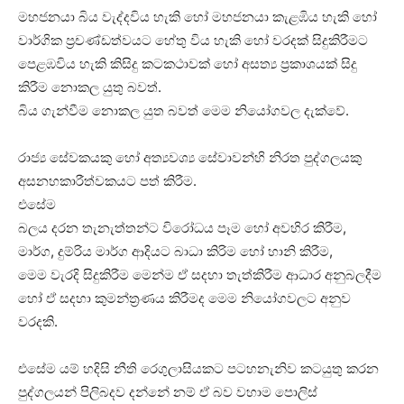
මහජනයා බිය වැද්දවිය හැකි හෝ මහජනයා කැළඹිය හැකි හෝ
වාර්ගික ප්‍රචණ්ඩත්වයට හේතු විය හැකි හෝ වරදක් සිදුකිරීමට
පෙළඹවිය හැකි කිසිදු කටකථාවක් හෝ අසත්‍ය ප්‍රකාශයක් සිදු
කිරීම නොකල යුතු බවත්.
බිය ගැන්වීම නොකල යුත බවත් මෙම නියෝගවල දැක්වේ.
රාජ්‍ය සේවකයකු හෝ අත්‍යවශ්‍ය සේවාවන්හි නිරත පුද්ගලයකු
අසනහකාරීත්වකයට පත් කිරීම.
එසේම
බලය දරන තැනැත්තන්ට විරෝධය පෑම හෝ අවහිර කිරීම,
මාර්ග, දුම්රිය මාර්ග ආදියට බාධා කිරිම හෝ හානි කිරීම,
මෙම වැරදි සිදුකිරීම මෙන්ම ඒ සදහා තැත්කිරීම ආධාර අනුබලදීම
හෝ ඒ සදහා කුමන්ත්‍රණය කිරීමද මෙම නියෝගවලට අනුව
වරදකි.
එසේම යම් හදිසි නීති රෙගුලාසියකට පටහනැනිව කටයුතු කරන
පුද්ගලයන් පිලිබදව දන්නේ නම් ඒ බව වහාම පොලිස්