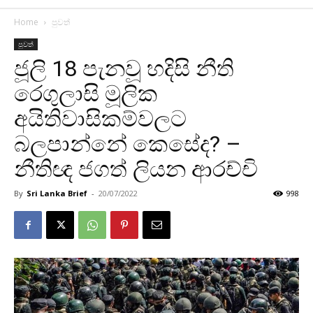
Home
පුවත්
පුවත්
ජූලි 18 පැනවූ හදිසි නීති
රෙගුලාසි මූලික
අයිතිවාසිකම්වලට
බලපාන්නේ කෙසේද? –
නීතිඥ ජගත් ලියන ආරච්චි
By
Sri Lanka Brief
-
20/07/2022
998