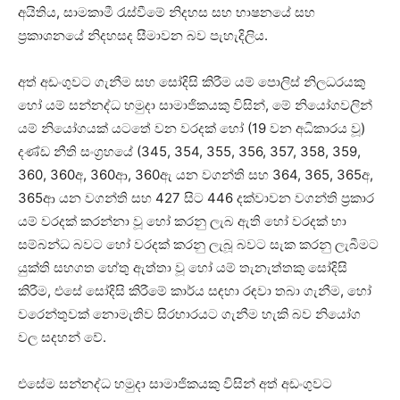
අයිතිය, සාමකාමී රැස්වීමේ නිදහස සහ භාෂනයේ සහ
ප්‍රකාශනයේ නිදහසද සීමාවන බව පැහැදිලිය.
අත් අඩංගුවට ගැනීම සහ සෝදිසි කිරීම යම් පොලිස් නිලධරයකු
හෝ යම් සන්නද්ධ හමුදා සාමාජිකයකු විසින්, මේ නියෝගවලින්
යම් නියෝගයක් යටතේ වන වරදක් හෝ (19 වන අධිකාරය වූ)
දණ්ඩ නීති සංග්‍රහයේ (345, 354, 355, 356, 357, 358, 359,
360, 360අ, 360ආ, 360ඇ යන වගන්ති සහ 364, 365, 365අ,
365ආ යන වගන්ති සහ 427 සිට 446 දක්වාවන වගන්ති ප්‍රකාර
යම් වරදක් කරන්නා වූ හෝ කරනු ලැබ ඇති හෝ වරදක් හා
සම්බන්ධ බවට හෝ වරදක් කරනු ලැබූ බවට සැක කරනු ලැබීමට
යුක්ති සහගත හේතු ඇත්තා වූ හෝ යම් තැනැත්තකු සෝදිසි
කිරීම, එසේ සෝදිසි කිරීමේ කාර්ය සඳහා රඳවා තබා ගැනීම, හෝ
වරෙන්තුවක් නොමැතිව සිරභාරයට ගැනීම හැකි බව නියෝග
වල සදහන් වේ.
එසේම සන්නද්ධ හමුදා සාමාජිකයකු විසින් අත් අඩංගුවට