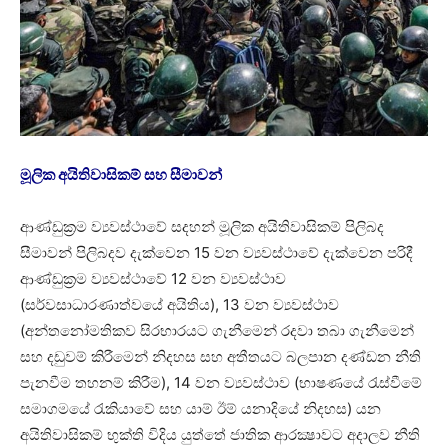
මූලික අයිතිවාසිකම් සහ සීමාවන්
ආණ්ඩුක්‍රම ව්‍යවස්ථාවේ සදහන් මූලික අයිතිවාසිකම් පිලිබද
සීමාවන් පිලිබදව දැක්වෙන 15 වන ව්‍යවස්ථාවේ දැක්වෙන පරිදී
ආණ්ඩුක්‍රම ව්‍යවස්ථාවේ 12 වන ව්‍යවස්ථාව
(සර්වසාධාරණාත්වයේ අයිතිය), 13 වන ව්‍යවස්ථාව
(අන්තනෝමතිකව සිරභාරයට ගැනීමෙන් රදවා තබා ගැනීමෙන්
සහ දඩුවම් කිරීමෙන් නිදහස සහ අතීතයට බලපාන දණ්ඩන නීති
පැනවීම තහනම් කිරීම), 14 වන ව්‍යවස්ථාව (භාෂණයේ රැස්වීමේ
සමාගමයේ රැකියාවේ සහ යාම් ඊම් යනාදියේ නිදහස) යන
අයිතිවාසිකම් භුක්ති විදිය යුත්තේ ජාතික ආරක්‍ෂාවට අදාලව නීති