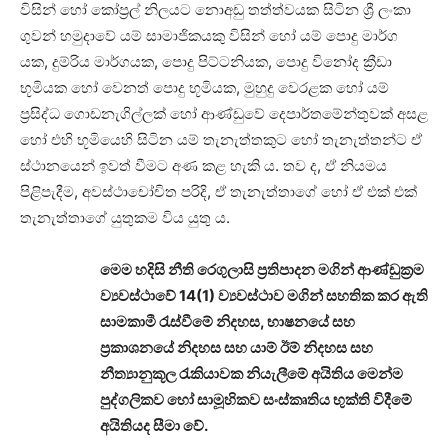
විසින් හෝ කෝප්‍රල් නිලයට නොඅඩු තත්ත්වයක සිටින ශ්‍රී ලංකා
ගුවන් හමුදාවේ යම් සාමාජිකයකු විසින් හෝ යම් පොදු මාර්ග
යක, දුම්රිය මාර්ගයක, පොදු පිට්ටනියක, පොදු විනෝද ක්‍රීඩා
භූමියක හෝ වෙනත් පොදු භූමියක, මුහුදු වෙරළක හෝ යම්
ප්‍රසිද්ධ ගොඩනැගිල්ලක් හෝ ආණ්ඩුවේ දෙපාර්තමේන්තුවක් අසළ
හෝ එහි භූමියෙහි සිටින යම් තැනැත්තකුට හෝ තැනැත්තන්ට ඒ
ස්ථානයෙන් ඉවත් වීමට අණ කළ හැකි ය. තව ද, ඒ නියමය
පිළිපැදීම, අවස්ථාචෝචිත පරිදි, ඒ තැනැත්තාගේ හෝ ඒ එක් එක්
තැනැත්තාගේ යුතුකම විය යුතු ය.
මෙම හදිසි නීති රෙගුලාසි ප්‍රතිපාදන මගින් ආණ්ඩුක්‍රම
ව්‍යවස්ථාවේ 14(1) ව්‍යවස්ථාව මගින් සහතික කර ඇති
සාමකාමී රැස්වීමේ නිදහස, භාෂනයේ සහ
ප්‍රකාශනයේ නිදහස සහ යාම් ඊම් නිදහස සහ
නීත්‍යානුකූල රැකියාවක නියැලීමේ අයිතිය මෙන්ම
පුද්ගලිකව හෝ සාමූහිකව සංස්කෘතිය භුක්ති විදීමේ
අයිතියද සීමා වේ.