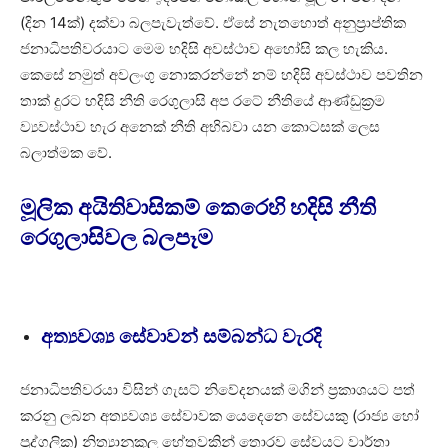
(දින 14ක්) දක්වා බලපැවැත්වේ. ඒසේ නැතහොත් අනුප්‍රාප්තික
ජනාධිපතිවරයාට මෙම හදිසි අවස්ථාව අහෝසි කල හැකිය.
කෙසේ නමුත් අවලංගු නොකරන්නේ නම් හදිසි අවස්ථාව පවතින
තාක් දුරට හදිසි නීති රෙගුලාසි අප රටේ නීතියේ ආණ්ඩුක්‍රම
ව්‍යවස්ථාව හැර අනෙක් නීති අභිබවා යන කොටසක් ලෙස
බලාත්මක වේ.
මූලික අයිතිවාසිකම් කෙරෙහි හදිසි නීති
රෙගුලාසිවල බලපෑම
අත්‍යවශ්‍ය සේවාවන් සම්බන්ධ වැරදි
ජනාධිපතිවරයා විසින් ගැසට් නිවේදනයක් මගින් ප්‍රකාශයට පත්
කරනු ලබන අත්‍යවශ්‍ය සේවාවක යෙදෙනෙ සේවයකු (රාජ්‍ය හෝ
පුද්ගලික) නිත්‍යානුකූල හේතුවකින් තොරව සේවයට වාර්තා