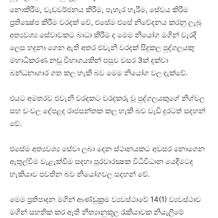
නොකිරීම, වැඩවර්ජනය කිරීම, පැහැර හැරීම, සේවය කිරීම
ප්‍රතික්‍ෂේප කිරීම වරදක් වේ, එසේම එසේ නිවේදනය කරනු ලැබූ
අත්‍යවශ්‍ය සේවාවකට බාධා කිරීම ද මෙම නියෝග මගින් වැරදි
ලෙස හදුනා ගෙන ඇති අතර එවැනි වරදක් සිදුකල පුද්ගලයකු
මහාධිකරණ නඩු විභාගයකින් පසුව වසර 3ක් දක්වා
බන්ධනාගාර ගත කල හැකි බව මෙම නියෝග වල දැක්වේ.
එයට අමතරව එවැනි වරදකට වරදකරු වූ පුද්ගලයකුගේ නිශ්චල
සහ චංචල දේපළද රාජසන්තක කල හැකි බව වැඩි දුරටත් සදහන්
වේ.
එසේම අත්‍යවශ්‍ය සේවා ලබා දෙන ස්ථානයකට අවසර නොගෙන
ඇතුල්වීම වැළැක්වීම සදහා පූරවාරක්‍ෂක විධිවිධාන යෙදීමටද
හැකියාව පවතින බව නියෝගවල සදහන් වේ.
මෙම ප්‍රතිපාදන මගින් ආණ්ඩුක්‍රම ව්‍යවස්ථාවේ 14(1) ව්‍යවස්ථාව
මගින් සහතික කර ඇති නීත්‍යානුකූල රැකියාවක නියැලීමේ