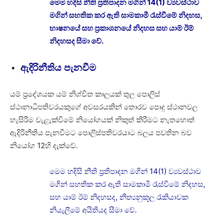
මෙම හදිසි නීති ප්‍රතිපාදන මගින් 14(1) ව්‍යවස්ථාව
මගින් සහතික කර ඇති සාමකාමී රැස්වීමේ නිදහස,
භාෂනයේ සහ ප්‍රකාශනයේ නිදහස සහ යාම් ඊම්
නිදහසද සීමා වේ.
ඇදිරිනීතිය පැනවීම
යම් ප්‍රදේශයක යම් නිශ්චිත කාලයක් තුල පොලිස්
ස්ථානාධිපතිවරයකුගේ අවසරයකින් තොරව පොදු ස්ථානවල
හැසිරීම වැළැක්වීමේ නියෝගයක් නිකුත් කිරීමට නැතහොත්
ඇදිරිනීතිය පැනවීමට පොලිස්පතිවරයාට බලය පවතින බව
නියෝග 12හි දැක්වේ.
මෙම හදිසි නීති ප්‍රතිපාදන මගින් 14(1) ව්‍යවස්ථාව
මගින් සහතික කර ඇති සාමකාමී රැස්වීමේ නිදහස,
සහ යාම් ඊම් නිදහසද, නීත්‍යනුකූල රැකියාවක
නියැලීමේ අයිතියද සීමා වේ.