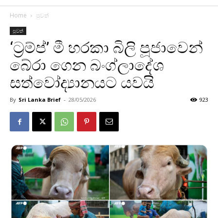
Home
පුවත්
පුවත්
‘ට්‍රම්ප්’ මී හරකා බිලි පූජාවෙන්
බේරා ගෙන බංග්ලාදේශ
සත්වෝද්‍යානයට යවයි
By
Sri Lanka Brief
-
28/05/2026
923