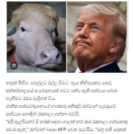
නමුත් පිහිය බෙල්ලට එල්ල වීමට පැය කිහිපයකට පෙර,
අන්තර්ජාලයේ සංවේදනයක් බවට පත්ව ඇති සත්වයා බේරා
ගැනීමට රජය මැදිහත් විය.
ජාතික සත්වෝද්‍යානයේ භාරකරු අතිකුර් රහ්මාන් පැවසුවේ
සත්වයා හොඳින් රැකබලා ගන්නා බවයි.
“අපි ඇල්බිනෝ මී හරක් සඳහා ගාලක් නම් කර රැකබලා ගන්නෙකු
පවරා ඇත,” රහ්මාන් බදාදා AFP වෙත පැවසීය. “ඔහු සති දෙකක්