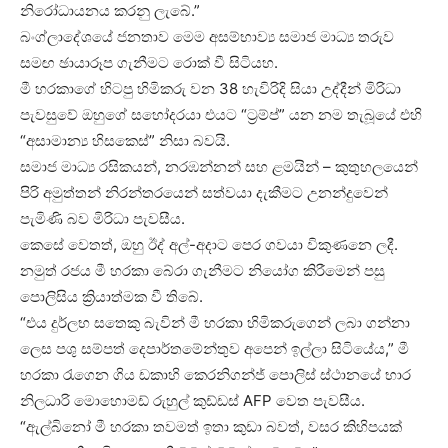
නිරෝධායනය කරනු ලැබේ.”
බංග්ලාදේශයේ ජනතාව මෙම අසම්භාව්‍ය සමාජ මාධ්‍ය තරුව
සමඟ ඡායාරූප ගැනීමට රොක් වී සිටියහ.
මී හරකාගේ හිටපු හිමිකරු වන 38 හැවිරිදි සියා උද්දීන් මිරිධා
පැවසුවේ ඔහුගේ සහෝදරයා එයට “ට්‍රම්ප්” යන නම තැබූයේ එහි
“අසාමාන්‍ය හිසකෙස්” නිසා බවයි.
සමාජ මාධ්‍ය රසිකයන්, නරඹන්නන් සහ ළමයින් – කුතුහලයෙන්
පිරි අමුත්තන් නිරන්තරයෙන් සත්වයා දැකීමට උනන්දුවෙන්
පැමිණි බව මිරිධා පැවසීය.
කෙසේ වෙතත්, ඔහු ඊද් අල්-අදාට පෙර ගවයා විකුණනෙ ලදී.
නමුත් රජය මී හරකා බේරා ගැනීමට නියෝග කිරීමෙන් පසු
පොලිසිය ක්‍රියාත්මක වී තිබේ.
“එය දුර්ලභ සතෙකු බැවින් මී හරකා හිමිකරුගෙන් ලබා ගන්නා
ලෙස පශු සම්පත් දෙපාර්තමේන්තුව අපෙන් ඉල්ලා සිටියේය,” මී
හරකා රැගෙන ගිය ඩකාහි කෙරනිගන්ජ් පොලිස් ස්ථානයේ භාර
නිලධාරි මොහොමඩ් රුහුල් කුඩ්ඩස් AFP වෙත පැවසීය.
“ඇල්බිනෝ මී හරකා තවමත් ඉතා කුඩා බවත්, වසර කිහිපයක්