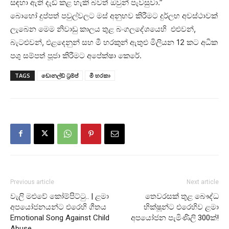
සඳහා ඇති දැඩි කළ හැකි බවත් ඔවුන් පැවසුවා.”
බොහෝ දුප්පත් පවුල්වලට මස් අනුභව කිරීමට දුර්ලභ අවස්ථාවක්
ලැබෙන මෙම නිවාඩු කාලය තුළ බංගලදේශයෙහි එළුවන්,
බැටළුවන්, එළදෙනුන් සහ මී හරකුන් ඇතුළු මිලියන 12 කට අධික
පශු සම්පත් පූජා කිරීමට අපේක්ෂා කෙරේ.
TAGS
ඩොනල්ඩ් ට්‍රම්ප්
මී හරකා
Previous article
Next article
වැලි මළුවේ කෝම්පිට්ටු.. | ළමා
තෙවරසක් තුළ බෞද්ධ
අපයෝජනයන්ට එරෙහි ගීතය
භික්ෂූන්ට එරෙහිව ළමා
Emotional Song Against Child
අපයෝජන පැමිණිලි 300ක්!
Abuse