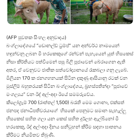
(AFP පුවතක සිංහල අනුවාදය)
බංග්ලාදේශයේ “ඩොනල්ඩ් ට්‍රම්ප්” යන අන්වර්ථ නාමයෙන්
හඳුන්වනු ලබන මී හරකෙකුගේ රන්වන් පැහැයෙන් යුත් හිසකෙස්
නිසා කීර්තියට පත්වීමෙන් පසු බිලි පූජාවෙන් බේරාගෙන ඇති
අතර, ඒ වෙනුවට ජාතික සත්වෝද්‍යානයේ රැකබලා ගනු ලැබේ.
මිලියන 170 ක ජනගහනයක් සිටින දකුණු ආසියානු රටක් වන
මුස්ලිම් බහුතරයක් සිටින බංග්ලාදේශය, බ්‍රහස්පතින්දා “පූජාවේ
මංගල්‍යය” වන ඊද් අල්-අදා ඊයේ සමමරුවේය.
කිලෝග්‍රෑම් 700 (රාත්තල් 1,500) බරැති මෙම ගොනා, එක්සත්
ජනපද ජනාධිපතිවරයාගේ හිසකේ පෙනුමට සමාන සැහැල්ලු
හිසකෙස් සහිත ගලා යන කෙස් සහිත දුර්ලභ ඇල්බිනෝ මී
හරකෙකු, ඊද් අල්-අදා දිනය සනිටුහන් කිරීම සඳහා ඝාතනය
කිරීමට නියමිතව තිබුණි.