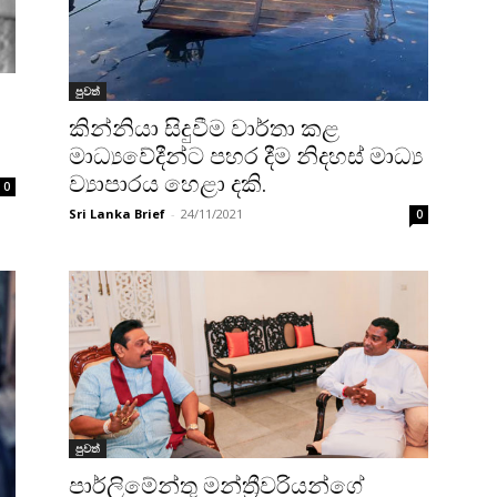
පුවත්
කින්නියා සිදුවීම වාර්තා කළ
මාධ්‍යවේදීන්ට පහර දීම නිදහස් මාධ්‍ය
ව්‍යාපාරය හෙළා දකි.
0
Sri Lanka Brief
-
24/11/2021
0
පුවත්
පාර්ලිමේන්තු මන්ත්‍රීවරියන්ගේ