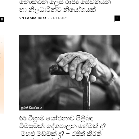
නොකරන ලෙස රාජ්‍ය සේවකයන්
හා නිලධාරින්ට නියෝගයක්
Sri Lanka Brief
-
21/11/2021
0
0
පුවත් විශේෂාංග
65 විශ්‍රාම යෝජනාව පිළිබඳ
විමසුමක්: දේශපාලන ගේමක් ද?
මහළු මඩමක් ද? – රජිත් කිර්ති