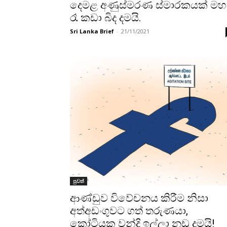
දෙමළ අණුස්මරණ ස්මාරකයක් මහ
රෑ කඩා බිද දමයි.
Sri Lanka Brief
-
21/11/2021
පුවත්
ආණ්ඩුව විවේචනය කිරීම නිසා
අත්අඩංගුවට ගත් තරුණයා,
කෝටියක වන්දි ඉල්ලා නඩු දමයි!