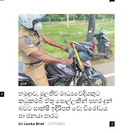
පුවත්
හමුදාව, මුලතිව් මාධ්‍යවේදියකුට
0
කටුකම්බි ඒතූ පොල්ලකින් පහර දුන්
බවට සාක්ෂි ඉදිරිපත් වේ; විරෝධය
පා ජනයා පාරට
Sri Lanka Brief
-
27/11/2021
0