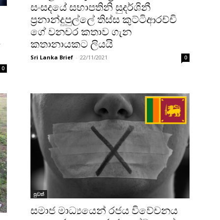
සංසදයේ සභාපතිනි සුදර්ශිනී
ප්‍රනාන්දුපුල්ලේ තිස්ස කුට්ටිආරච්චි
ගේ වනචර කතාව ගැන
ය
කතානායකට ලියයි
Sri Lanka Brief
-
22/11/2021
0
0
පුවත්
සමාජ මාධ්‍යයෙන් රජය විවේචනය