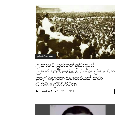
පුවත් විශේෂාංග
ලංකාවේ ප්‍රජාතන්ත්‍රවාදයේ
‘උපන්ගෙයි දෝෂය’ ට විකල්පය ව
පුළුල් බහුජන ව්‍යාපාරයක් කරා –
ටී.එම්.ප්‍රේමවර්ධන
Sri Lanka Brief
-
27/11/2021