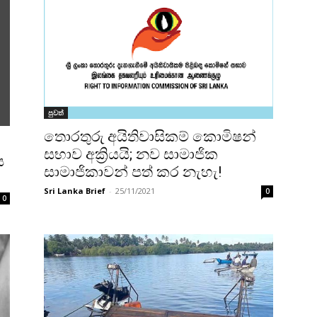
පුවත්
තොරතුරු අයිතිවාසිකම් කොමිෂන්
සභාව අක්‍රියයි; නව සාමාජික
ය
සාමාජිකාවන් පත් කර නැහැ!
Sri Lanka Brief
-
25/11/2021
0
0