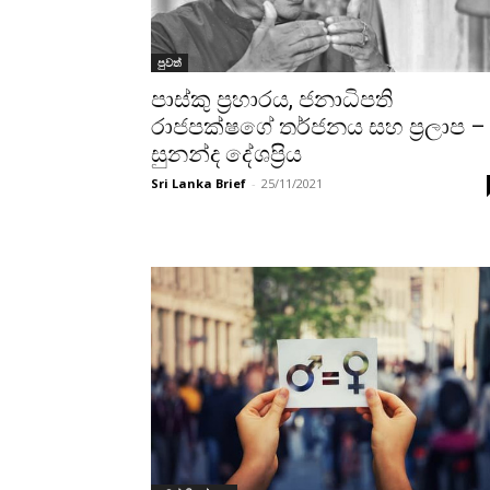
පුවත්
පාස්කු ප්‍රහාරය, ජනාධිපති
රාජපක්ෂගේ තර්ජනය සහ ප්‍රලාප –
සුනන්ද දේශප්‍රිය
Sri Lanka Brief
-
25/11/2021