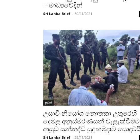
– මාධ්‍යවේදීන්
Sri Lanka Brief
-
30/11/2021
පුවත්
උසාවි නියෝග නොතකා උතුරෙහි
දෙමළ අනුස්මරණයන් වැළැක්වීමට
ආයුධ සන්නද්ධ යුද හමුදාව යොදවයි
Sri Lanka Brief
-
29/11/2021