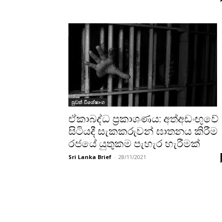
පුවත් විශේෂාංග
ඒකාබද්ධ ප්‍රකාශණය: අත්අඩංඟුවේ
සිටියදී සැකකරුවන් ඝාතනය කිරීම
රජයේ යුතුකම පැහැර හැරීමක්
Sri Lanka Brief
-
28/11/2021