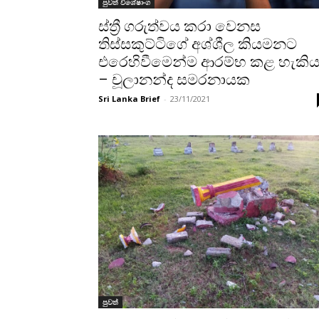
පුවත් විශේෂාංග
ස්ත්‍රී ගරුත්වය කරා වෙනස
තිස්සකුට්ටිගේ අශ්ශීල කියමනට
එරෙහිවීමෙන්ම ආරම්භ කළ හැකි
– චූලානන්ද සමරනායක
Sri Lanka Brief
-
23/11/2021
පුවත්