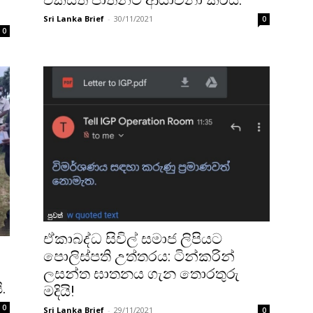
Sri Lanka Brief
-
30/11/2021
0
0
පුවත්
ඒකාබද්ධ සිවිල් සමාජ ලිපියට
පොලිස්පති උත්තරය: ටින්කරින්
ලසන්ත ඝාතනය ගැන තොරතුරු
.
මදියි!
0
Sri Lanka Brief
-
29/11/2021
0