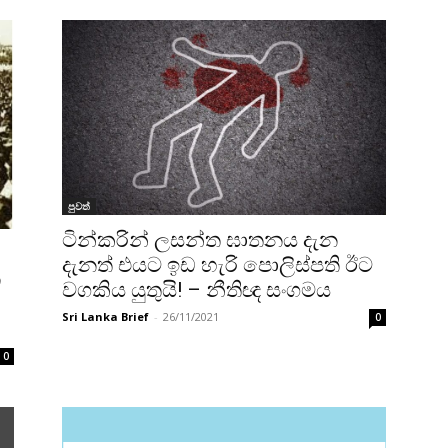
පුවත්
ටින්කරින් ලසන්ත ඝාතනය දැන
දැනත් එයට ඉඩ හැරි පොලිස්පති ඊට
න
වගකිය යුතුයි! – නීතිඥ සංගමය
Sri Lanka Brief
-
26/11/2021
0
0