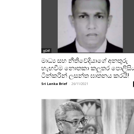
පුවත්
මාධ්‍ය සහ නීතිවේදියාගේ අනතුරු
හැඟවීම නොතකා කලුතර පොලිසි
ටින්කරින් ලසන්ත ඝාතනය කරයි!
Sri Lanka Brief
-
26/11/2021