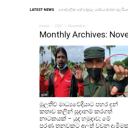
LATEST NEWS
පෞද්ගලික තේ වතුවල සේවය කරන මලයියාහ ද
Home
2021
November
Monthly Archives: No
පුවත්
මුලතිව් මාධ්‍යවේදියාට පහර දුන්
කතාව කලින් සූදානම් කරගත්
නාටකයක් – යුද හමුදාව; මේ
පරණ තනුවකට අලුත් වචන දැමීමක