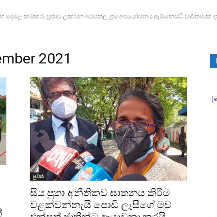
ෙමළ කම්කරු ප්‍රජාව ලක්වන බරපතල ශ්‍රම අපයෝජනය ඇම්නෙස්ටි වාර්තාවක් ද
vember 2021
පුවත්
සිය පුතා අනීතිකව ඝාතනය කිරීම
වළක්වන්නැයි පොඩි ලැසීගේ මව
්
එක්සත් ජාතීන්ට ආයාචනා කරයි.