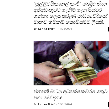
“මුල්ලිවයිකකාල් කංජි” බෙදීම නිසා
අත්අඩංඟුවට ගැනීම් ගැන පියවර
ගන්නා ලෙස තරුණ මාධ්‍යවේදියෝ
මානව හිමිකම් කොමිසමට ලියති.
Sri Lanka Brief
-
14/05/2024
පුවත්
ජනපති මාධ්‍ය අධ්‍යක්ෂකවරයෙකුට
පගා චෝදනා!
Sri Lanka Brief
-
12/05/2024