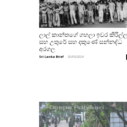
පුවත්
ලාල් කාන්තගේ ගහලා ඉවර කිරිල්
සහ උතුරේ සහ දකුණේ සන්නද්ධ
අරගල
Sri Lanka Brief
-
20/05/2024