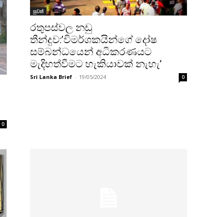
පුවත්
රතුපස්වල නඩු
තීන්දුව:’විමර්ශකයින්ගේ දෝෂ
සම්බන්ධයෙන් අධිකරණයට
මැදිහත්වීමට හැකියාවක් නැහැ’
Sri Lanka Brief
-
19/05/2024
0
0