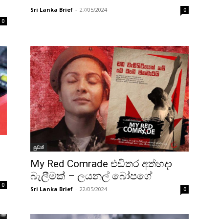
Sri Lanka Brief
-
27/05/2024
0
0
පුවත්
My Red Comrade එඩිතර අත්හදා
බැලීමක් – ලයනල් බෝපගේ
0
Sri Lanka Brief
-
22/05/2024
0