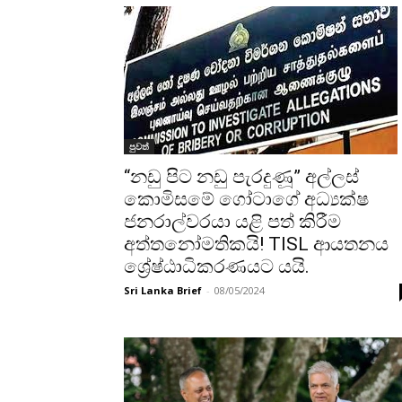
පුවත්
“නඩු පිට නඩු පැරදුණූ” අල්ලස්
කොමිසමේ ගෝටාගේ අධ්‍යක්ෂ
ජනරාල්වරයා යළි පත් කිරීම
අත්තනෝමතිකයි! TISL ආයතනය
ශ්‍රේෂ්ඨාධිකරණයට යයි.
Sri Lanka Brief
-
08/05/2024