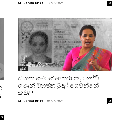
Sri Lanka Brief
-
10/05/2024
0
පුවත්
ඩයනා ගමගේ හොරා කෑ කෝටි
ගණන් මහජන මුදල් ගෙවන්නේ
න
කව්ද?
;
Sri Lanka Brief
-
08/05/2024
0
0