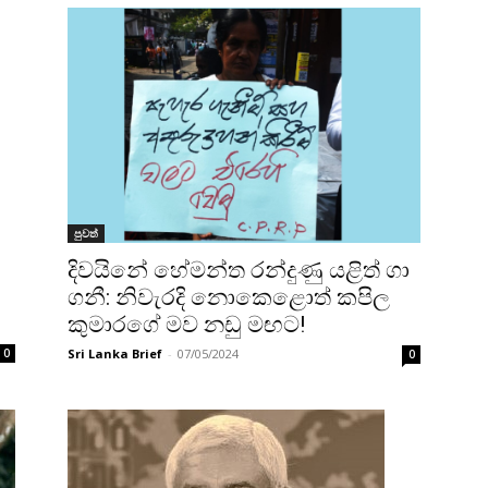
පුවත්
දිවයිනේ හේමන්ත රන්දුණු යළිත් ගා
ගනී: නිවැරදි නොකෙළොත් කපිල
කුමාරගේ මව නඩු මඟට!
0
Sri Lanka Brief
-
07/05/2024
0