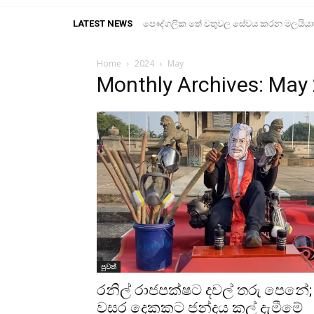
LATEST NEWS
පෞද්ගලික තේ වතුවල සේවය කරන මලයියාහ ද
Home
2024
May
Monthly Archives: May
පුවත්
රනිල් රාජපක්ෂට දවල් තරු පෙනේ;
වසර දෙකකට ජන්දය කල් දැමීමේ