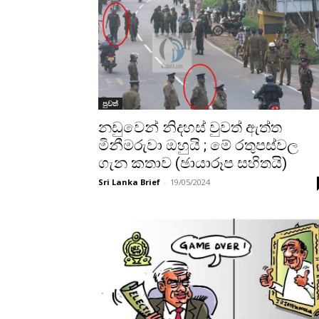
පුවත්
නඩුවෙන් නිදහස් වුවත් ඇත්ත
මිනීමරුවා ඔහුයි ; මේ රතුපස්වල
ගැන කතාව (ඡායාරූප සහිතයි)
Sri Lanka Brief
-
19/05/2024