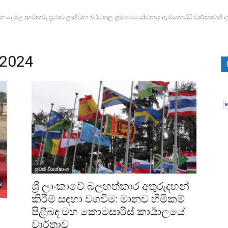
ෙමළ කම්කරු ප්‍රජාව ලක්වන බරපතල ශ්‍රම අපයෝජනය ඇම්නෙස්ටි වාර්තාවක් ද
 2024
පුවත් විශේෂාංග
ශ්‍රී ලාංකාවේ බලහත්කාර අතුරුදහන්
කිරීම් සඳහා වගවීම: මානව හිමිකම්
පිළිබඳ මහ කොමසාරිස් කාර්‍යාලයේ
වාර්තාව