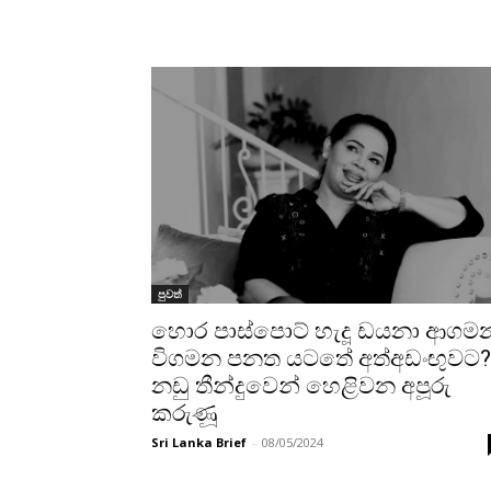
පුවත්
හොර පාස්පොට් හැදූ ඩයනා ආගම
විගමන පනත යටතේ අත්අඩංඟුවට?
නඩු තීන්දුවෙන් හෙළිවන අපූරු
කරුණූ
Sri Lanka Brief
-
08/05/2024