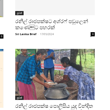
පුවත්
රනිල් රාජපක්ෂට අශ්රෆ් පවුලෙන්
කණෙට පහරක්
Sri Lanka Brief
-
17/05/2024
0
0
පුවත්
රනිල් රාජපක්ෂ පොලිසිය යුද වින්දිත