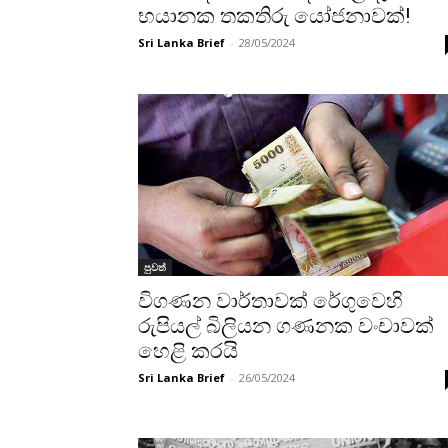
භයානක තකතිරු යෝජනාවක්!
Sri Lanka Brief
-
28/05/2024
පුවත්
විගණන වාර්තාවක් රේගුවෙහි
රුපියල් බිලියන ගණනක වංචාවක්
හෙළි කරයි
Sri Lanka Brief
-
26/05/2024