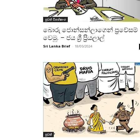
පුවත් විශේෂාංග
බොරු ජොන්සන්ලාගෙන් ප්‍රවේසම්
වෙමු. – ජය ශ්‍රී ප්‍රියලාල්
Sri Lanka Brief
-
18/05/2024
පුවත්