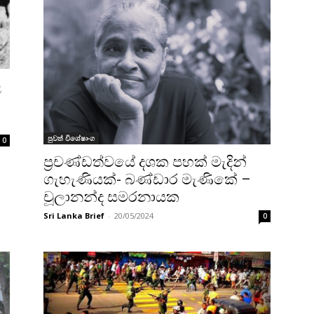
ල
පුවත් විශේෂාංග
0
ප්‍රචණ්ඩත්වයේ දශක පහක් මැදින්
ගැහැණියක්- බණ්ඩාර මැණිකේ –
චූලානන්ද සමරනායක
Sri Lanka Brief
-
20/05/2024
0