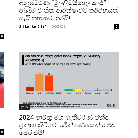
අනුස්මරණ “මුල්ලිවයිකාල් කංජි”
බෙදීම ජාතික ආරක්ෂාවට තර්ජනයක්
යැයි තහනම් කරයි!
Sri Lanka Brief
-
13/05/2024
0
0
පුවත්
2024 මාර්තු: මහ මැතිවරණ ඡන්ද
ප්‍රකාශ කිරීමේ සමීක්ෂණයෙන් සජබ
පෙර එයි!
0