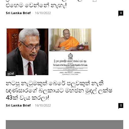
එහෙම වෙන්නේ නැහැ!
Sri Lanka Brief
-
16/10/2022
0
පුවත්
නටපු නැටුමකුත් බෙරේ පලුවකුත් නැති
ඥණසාරගේ බලකායට මහජන මුදල් ලක්ෂ
43ක් වැය කරලා!
Sri Lanka Brief
-
16/10/2022
0