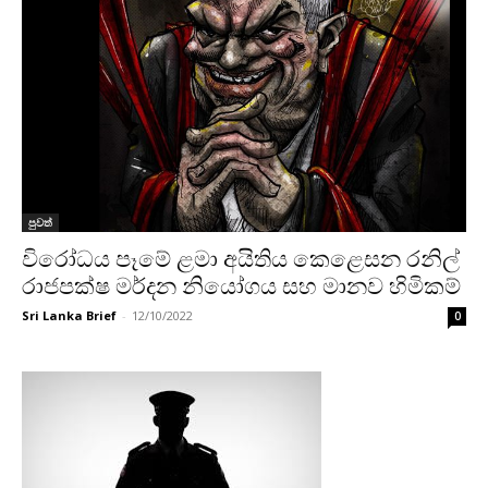
පුවත්
විරෝධය පෑමේ ළමා අයිතිය කෙළෙසන රනිල්
රාජපක්ෂ මර්දන නියෝගය සහ මානව හිමිකම්
Sri Lanka Brief
-
12/10/2022
0