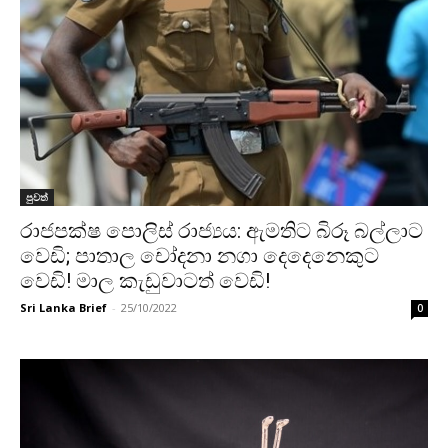
පුවත්
රාජපක්ෂ පොලිස් රාජ්‍යය: ඇමතිට බිරූ බල්ලාට
වෙඩි; පාතාල චෝදනා නගා දෙදෙනෙකුට
වෙඩි! මාල කැඩුවාටත් වෙඩි!
Sri Lanka Brief
-
25/10/2022
0