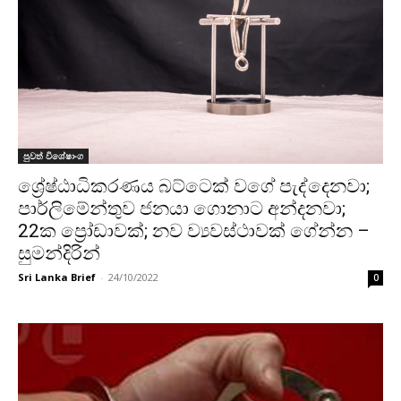
පුවත් විශේෂාංග
ශ්‍රේෂ්ඨාධිකරණය බට්ටෙක් වගේ පැද්දෙනවා;
පාර්ලිමේන්තුව ජනයා ගොනාට අන්දනවා;
22ක ප්‍රෝඩාවක්; නව ව්‍යවස්ථාවක් ගේන්න –
සුමන්දිරින්
Sri Lanka Brief
-
24/10/2022
0