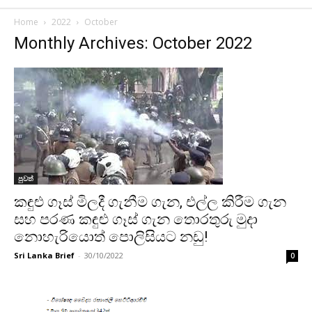
Home
2022
October
Monthly Archives: October 2022
පුවත්
කඳුළු ගෑස් මිලදී ගැනීම ගැන, එල්ල කිරීම ගැන
සහ පරණ කඳුළු ගෑස් ගැන තොරතුරු මුදා
නොහැරියොත් පොලිසියට නඩු!
Sri Lanka Brief
-
30/10/2022
0