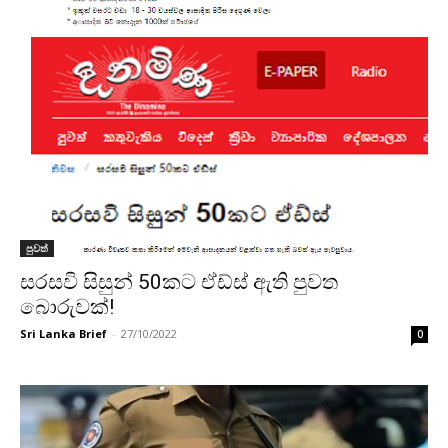
පුවත්
සරසවි සිසුන් 50කට ඒඩ්ස් ඇති පුවත
බොරුවක්!
Sri Lanka Brief
-
27/10/2022
0