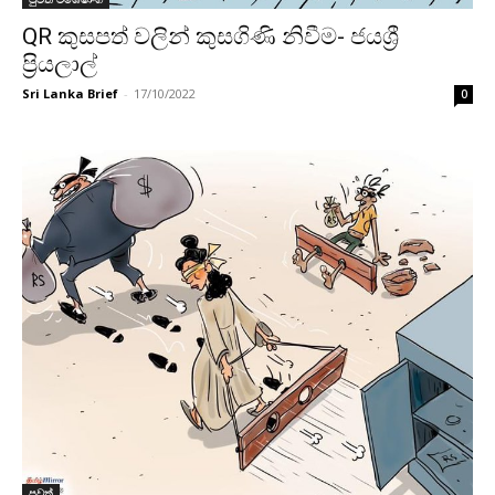
QR කුසපත් වලින් කුසගිණි නිවීම- ජයශ්‍රී
ප්‍රියලාල්
Sri Lanka Brief
-
17/10/2022
0
පුවත්