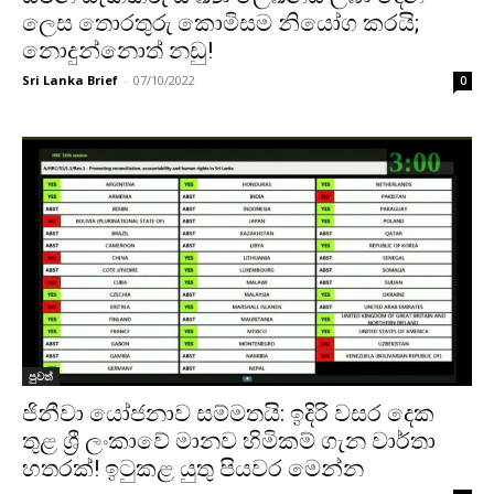
ලෙස තොරතුරු කොමිසම නියෝග කරයි;
නොදුන්නොත් නඩු!
Sri Lanka Brief
-
07/10/2022
0
පුවත්
ජිනීවා යෝජනාව සම්මතයි: ඉදිරි වසර දෙක
තුළ ශ්‍රී ලංකාවේ මානව හිමිකම් ගැන වාර්තා
හතරක්! ඉටුකළ යුතු පියවර මෙන්න