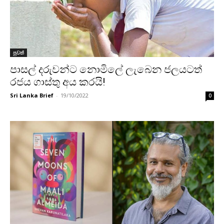
පුවත්
පාසල් දරුවන්ට නොමිලේ ලැබෙන ජලයටත්
රජය ගාස්තු අය කරයි!
Sri Lanka Brief
-
19/10/2022
0