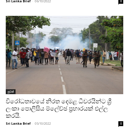
Sri Lanka Brief
-
06/10/2022
0
පුවත්
විරෝධතාවයේ නිරත දෙමළ ධීවරයින්ට ශ්‍රී
ලංකා පොලිසිය ම්ලේච්ඡ ප්‍රහාරයක් එල්ල
කරයි.
Sri Lanka Brief
-
05/10/2022
0