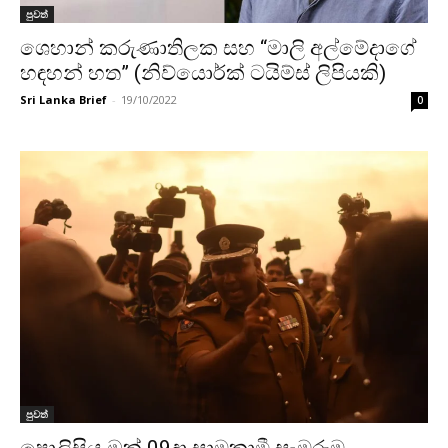
පුවත්
ශෙහාන් කරුණාතිලක සහ “මාලි අල්මේදාගේ
හඳහන් හත” (නිව්යොර්ක් ටයිම්ස් ලිපියකි)
Sri Lanka Brief
-
19/10/2022
0
පුවත්