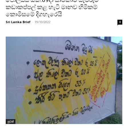
පොලිසිය ඔක්.09දා සාමකාමී සැමරුම
කඩාකප්පල් කළ හැටි මානව හිමිකම්
කොමිසමේ දිගහැරෙයි
Sri Lanka Brief
-
19/10/2022
0
පුවත්