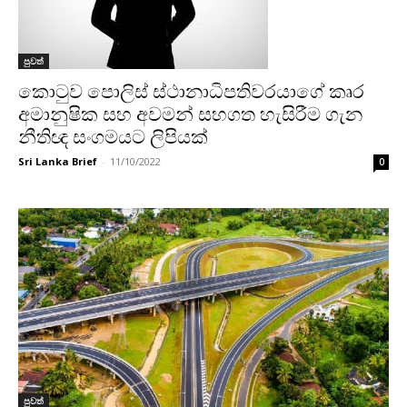
පුවත්
කොටුව පොලිස් ස්ථානාධිපතිවරයාගේ කෘර
අමානුෂික සහ අවමන් සහගත හැසිරීම ගැන
නීතිඥ සංගමයට ලිපියක්
Sri Lanka Brief
-
11/10/2022
0
පුවත්