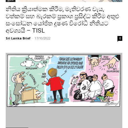
නීතිය ක්‍රියාත්මක කිරීම, මැතිවරණ වැය,
වත්කම් සහ බැරකම් ප්‍රකාශ ප්‍රසිද්ධ කිරීම අතුළු
සංසෝධන යෝජිත දූෂණ විරෝධී නීතියට
අවශ්‍යයි – TISL
Sri Lanka Brief
-
17/10/2022
0