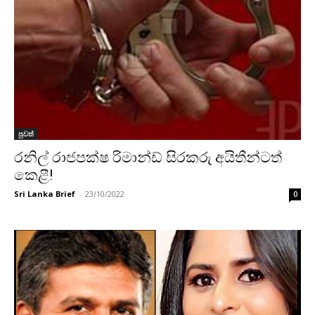
පුවත්
රනිල් රාජපක්ෂ රිමාන්ඩ් සිරකරු අයිතීන්ටත්
කෙළී!
Sri Lanka Brief
-
23/10/2022
0