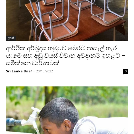
පුවත්
ආර්ථික අර්බූදය හමුවේ මෙරට පාසැල් හැර
යාමේ සහ අඩු වයස් විවාහ අවදානම ඉහළට –
සමීක්ෂන වාර්තාවක්
Sri Lanka Brief
-
20/10/2022
0