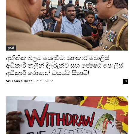
පුවත්
අනීතික බලය යෙදවීම: සහකාර පොලිස්
අධිකාරී නලීන් දිල්රුක්ට සහ ජ්‍යෙෂ්ඨ පොලිස්
අධිකාරී රොෂාන් ඩයස්ට සිතාසි!
Sri Lanka Brief
-
21/10/2022
0