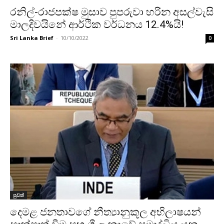
රනිල්-රාජපක්ෂ මුසාව පුපරුවා හරින අසල්වැසි
මාලදිවයිනේ ආර්ථික වර්ධනය 12.4%යි!
Sri Lanka Brief
-
10/10/2022
0
පුවත්
දෙමළ ජනතාවගේ නීත්‍යානුකූල අභිලාෂයන්