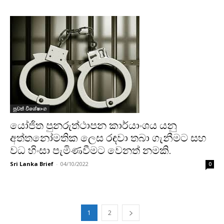
පුවත් විශේෂාංග
යෝජිත පුනරුත්ථාපන කාර්යාංශය යනු
අත්තනෝමතික ලෙස රඳවා තබා ගැනීමට සහ
වධ හිංසා පැමිණවීමට වෙනත් නමකි.
Sri Lanka Brief
-
04/10/2022
0
1
2