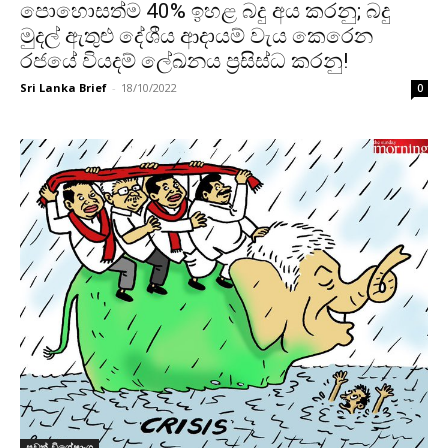
පොහොසත්ම 40% ඉහළ බදු අය කරනු; බදු
මුදල් ඇතුළු දේශීය ආදායම් වැය කෙරෙන
රජයේ වියදම් ලේඛනය ප්‍රසිස්ධ කරනු!
Sri Lanka Brief
-
18/10/2022
0
පුවත් විශේෂාංග