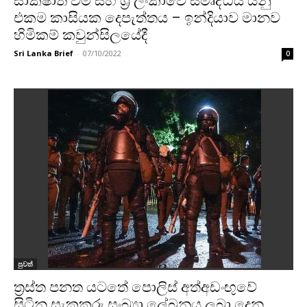
සාක්ෂාත් වීම සහ ශ්‍රී ලංකාවේ සමෘද්ධිය යනු
එකම කාසියක දෙපැත්තය – ඉන්දියාව මානව
හිමිකම් කවුන්සිලයේදී
Sri Lanka Brief
-
07/10/2022
0
පුවත්
ත්‍රස්ත පනත යටතේ පොලිස් අත්අඩංඟුවේ
සිටින සැකකරු සංඛ්‍යා ලේඛනය ලබා දෙන