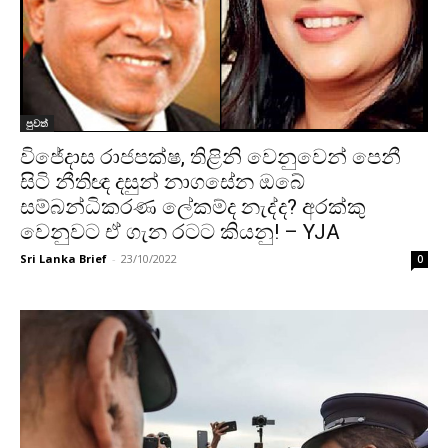
පුවත්
විජේදාස රාජපක්ෂ, තිළිනි වෙනුවෙන් පෙනී
සිටි නීතිඥ දසුන් නාගසේන ඔබේ
සම්බන්ධිකරණ ලේකම්ද නැද්ද? අරක්කු
වෙනුවට ඒ ගැන රටට කියනු! – YJA
Sri Lanka Brief
-
23/10/2022
0