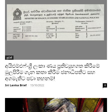
පුවත්
අයිඑම්එෆ්-ශ්‍රී ලංකා ණය ප්‍රතිව්‍යුහගත කිරීමේ
මුලපිරීම ගැන කතා කිරීම ජනාධිපතිට සහ
අගමැතිට පවා තහනම්!
Sri Lanka Brief
-
15/10/2022
0