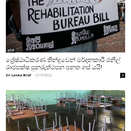
පුවත්
ශ්‍රේෂ්ඨාධිකරණ තින්දුවෙන් මර්දනකාරී රනිල්
රාජපක්ෂ පුනරුත්ථපන පනත ගස් යයි!
Sri Lanka Brief
-
21/10/2022
0