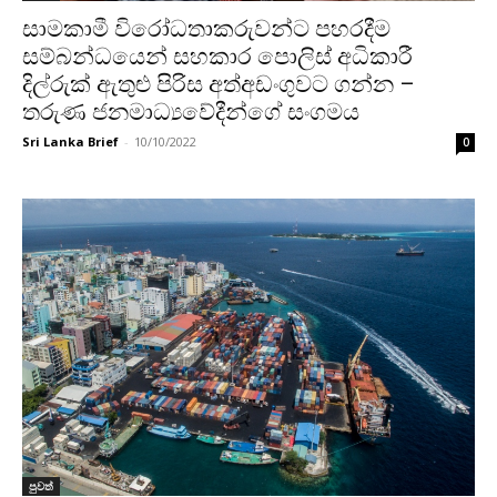
සාමකාමී විරෝධතාකරුවන්ට පහරදීම
සම්බන්ධයෙන් සහකාර පොලිස් අධිකාරී
දිල්රුක් ඇතුළු පිරිස අත්අඩංගුවට ගන්න –
තරුණ ජනමාධ්‍යවේදීන්ගේ සංගමය
Sri Lanka Brief
-
10/10/2022
0
පුවත්