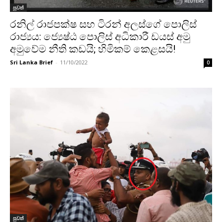
පුවත්
රනිල් රාජපක්ෂ සහ ටිරන් අලස්ගේ පොලිස්
රාජ්‍යය: ජ්‍යෙෂ්ඨ පොලිස් අධිකාරී ඩයස් අමු
අමුවේම නීති කඩයි; හිමිකම් කෙළසයි!
Sri Lanka Brief
-
11/10/2022
0
පුවත්