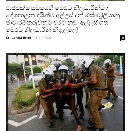
රාජපක්ෂ සමයෙහි මෙරට නිලධාරීන්ට /
දේශපාලනඥයින්ට අල්ලස් දුන් ඕස්ට්‍රේලියානු
ජාවාරම්කරුවන්ට එරට නඩු; අල්ලස් ගත්
මෙරට නිලධාරීන් නිදැල්ලේ!
Sri Lanka Brief
-
11/10/2022
0