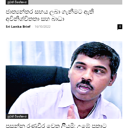
පුවත් විශේෂාංග
ජාත්‍යන්තර සහය ලබා ගැනීමට ඇති
අවිනිශ්චිතතා සහ බාධා
Sri Lanka Brief
-
16/10/2022
0
පුවත් විශේෂාංග
ප්‍රසන්න රණවීර වෙත ලිියමි: උඹේ පුතාට