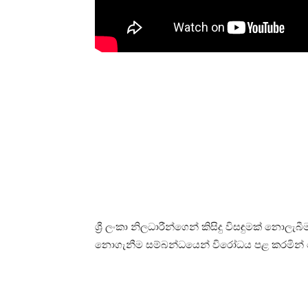
ශ්‍රී ලංකා නිලධාරීන්ගෙන් කිසිදු විසඳුමක් නොලැබ
නොගැනීම සම්බන්ධයෙන් විරෝධය පළ කරමින් බ