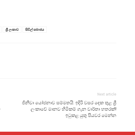
ශ්‍රී ලංකාව
සිවිල් සමාජය
Next article
ජිනීවා යෝජනාව සම්මතයි: ඉදිරි වසර දෙක තුළ ශ්‍රී
ධ
ලංකාවේ මානව හිමිකම් ගැන වාර්තා හතරක්!
ඉටුකළ යුතු පියවර මෙන්න