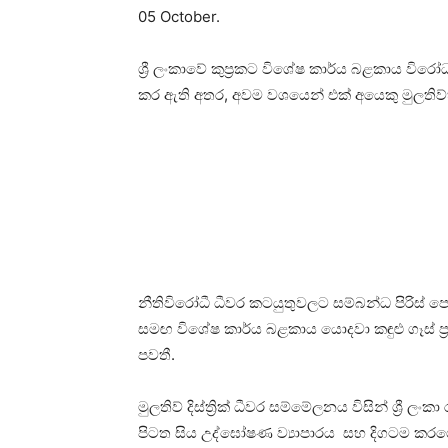
05 October.
ශ්‍රී ලංකාවේ කුප්‍රකට විශේෂ කාර්ය බළකාය විර
කර ඇති අතර, අවම වශයෙන් එක් අයෙකු මුලතිව
නීතිවිරෝධී ධීවර කටයුතුවලට සම්බන්ධ පිරිස් 
සමඟ විශේෂ කාර්ය බළකාය යොදවා කඳුළු ගෑස් ප්‍ර
පවතී.
මුලතිව් දිස්ත්‍රික් ධීවර සම්මේලනය විසින් ශ්‍ර
පිටත සිය උද්ඝෝෂණ ව්‍යාපාරය සහ දිගටම කරග