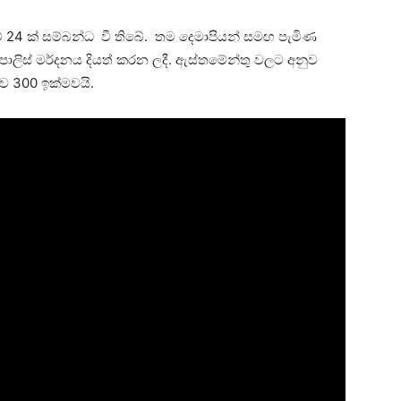
 24 ක් සම්බන්ධ වී තිබේ. තම දෙමාපියන් සමඟ පැමිණ
 පොලිස් මර්දනය දියත් කරන ලදී. ඇස්තමේන්තු වලට අනුව
ව 300 ඉක්මවයි.