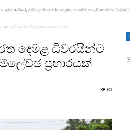
ෙමළ කම්කරු ප්‍රජාව ලක්වන බරපතල ශ්‍රම අපයෝජනය ඇම්නෙස්ටි වාර්තාවක් ද
ලංකා පොලිසිය ම්ලේච්ඡ ප්‍රහාරයක් එල්ල කරයි.
රත දෙමළ ධීවරයින්ට
 ම්ලේච්ඡ ප්‍රහාරයක්
905