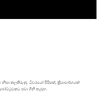
ීම නිසා කලකිරුණු ධීවරයෝ පිරිසක්, ක්‍රියාමාර්ගයක්
ෝට්ටුවකට පවා ගිනි තැබූහ.