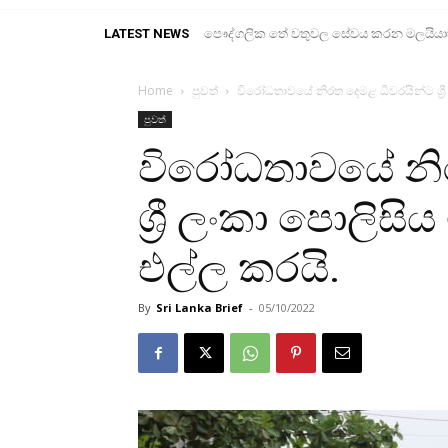
LATEST NEWS
පෞද්ගලික තේ වතුවල සේවය කරන මලයියාහ ද
Home
පුවත්
විරෝධතාවයේ නිරත දෙමළ ධීවරයින්ට ශ්‍රී 
පුවත්
විරෝධතාවයේ නි
ශ්‍රී ලංකා පොලිසිය
එල්ල කරයි.
By
Sri Lanka Brief
-
05/10/2022