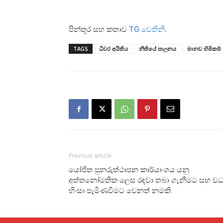
පින්තූර සහ කතාව
TG වෙතිනි.
TAGS
ධීවර අයිතිය
නීතියේ පාලනය
මානව හිමිකම්
Previous article
යෝජිත පුනරුත්ථාපන කාර්යාංශය යනු
අත්තනෝමතික ලෙස රඳවා තබා ගැනීමට සහ ව
හිංසා පැමිණවීමට වෙනත් නමකි.