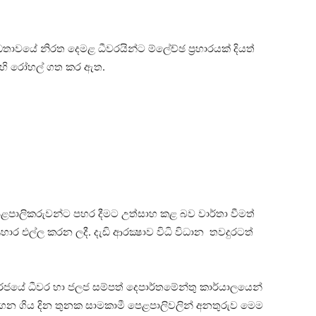
ෝධතාවයේ නිරත දෙමළ ධීවරයින්ට ම්ලේච්ඡ ප්‍රහාරයක් දියත්
්හි රෝහල් ගත කර ඇත.
පෙළපාලිකරුවන්ට පහර දීමට උත්සාහ කළ බව වාර්තා වීමත්
හාර එල්ල කරන ලදී. දැඩි ආරක්‍ෂාව විධි විධාන තවදුරටත්
ී ලංකා රජයේ ධීවර හා ජලජ සම්පත් දෙපාර්තමේන්තු කාර්යාලයෙන්
ෙන ගිය දින තුනක සාමකාමී පෙළපාලිවලින් අනතුරුව මෙම