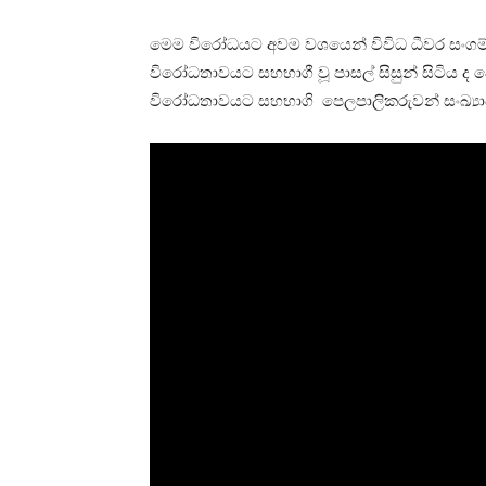
මෙම විරෝධයට අවම වශයෙන් විවිධ ධීවර සංගම්
විරෝධතාවයට සහභාගී වූ පාසල් සිසුන් සිටිය ද
විරෝධතාවයට සහභාගි පෙලපාලිකරුවන් සංඛ්‍යා