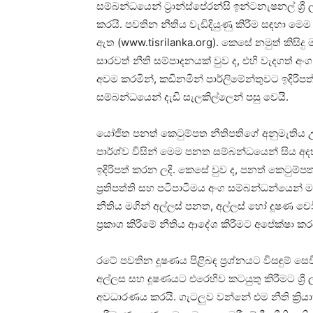
සම්බන්ධයෙන් ට්‍රාන්ස්පේරන්සි ඉන්ටනැෂනල් ශ්
කරයි. පවතින නීතිය වැඩිදියුණු කිරීම සඳහා මෙම 
ඇත (www.tisrilanka.org). කෙසේ නමුත් කිසි
සාරවත් නීති සම්පාදනයක් වුව ද, එහි වැදගත් 
අවම කරමින්, කඩිනමින් පාර්ලිමේන්තුවට ඉදිරිප
සම්බන්ධයෙන් දැඩි සැලකිල්ලෙන් පසු වෙයි.
යෝජිත පනත් කෙටුම්පත නීතිපතිගේ අනුමැතිය උද
පාර්ශ්ව විසින් මෙම පනත සම්බන්ධයෙන් සිය අද
ඉදිරිපත් කරන ලදි. කෙසේ වුව ද, පනත් කෙටුම්පත 
ප්‍රතිපත්ති සහ පටිපාටිමය අංග සම්බන්ධන්යෙන
නීතිය මගින් අල්ලස් පනත, අල්ලස් හෝ දූෂණ 
ප්‍රකාශ කිරීමේ නීතිය ආදේශ කිරීමට අපේක්ෂා කරය
රටේ පවතින දූෂණය පිළිබඳ ප්‍රශ්නයට විසඳුම් 
අල්ලස සහ දූෂණයට එරෙහිව කටයුතු කිරීමට ශ්‍ර
අවධාරණය කරයි. ගැටලුව වන්නේ එම නීති ක්‍රි