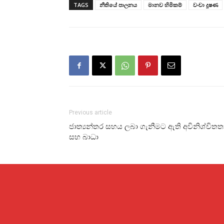
TAGS
නීතියේ පාලනය
මානව හිමිකම්
වංචා දූෂණ
Previous article
ජාත්‍යන්තර සහය ලබා ගැනීමට ඇති අවිනිශ්චිතත
සහ බාධා