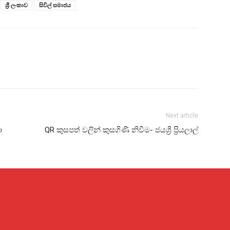
ශ්‍රී ලංකාව
සිවිල් සමාජය
Next article
ා
QR කුසපත් වලින් කුසගිණි නිවීම- ජයශ්‍රී ප්‍රියලාල්