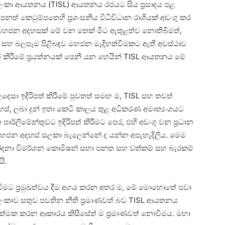
‍රී ලංකා ආයතනය (TISL) ආයතනය රජයට සිය ප්‍රසාදය පළ
පනත් කෙටුම්පතෙහි ප්‍රශංසනීය විධිවිධාන රාශියක් අඩංගු කර
දු මහජන අදහසක් මේ වන තෙක් මීට ඇතුළත්ව නොතිබීමත්,
අංග සහ බලපෑම පිළිබඳව මහජන මැදිහත්වීමකට ඇති අවස්ථාව
ත් කිරීමේ ප්‍රයත්නයක් පෙනී යන හෙයින් TISL ආයතනය මේ
ෙසා ඉදිරිපත් කිරීමේ පුවතත් සමඟ ම, TISL සහ තවත්
හස්, ලබා දුන් ඉතා කෙටි කාලය තුළ අධිකරණ අමාත්‍යංශයට
පාර්ලිමේන්තුවට ඉදිරිපත් කිරීමට පෙර, එහි අඩංගු වන ප්‍රධාන
් මහජන අදහස් සලකා බැලෙන්නේ ද යන්න අපැහැදිලිය. මෙම
චෝදනා විමර්ශන කොමිෂන් සභා පනත සහ වත්කම් සහ බැරකම්
ි.
සෙවීමට ප්‍රමුඛත්වය දීම අගය කරන අතර ම, මේ මොහොතේ පවා
ී ලංකාව සතුව පවතින නීති ප්‍රමාණවත් බව TISL ආයතනය
යාත්මක කරන ආකාරය කිසිසේත් ම ප්‍රමාණවත් නොවීමය. මහා