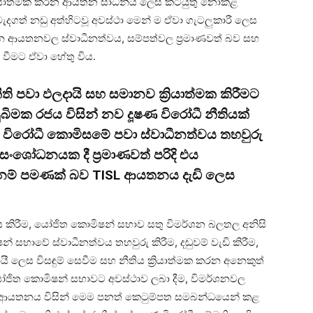
 ක්‍රියාත්මක කරන ආයතන සාධනීය ලෙස කටයුතු නොකළ
දගත් නඩු අත්හිටවූ අවස්ථා මෙන් ම ඒවා ගැටලුකාරී ලෙස
 කරන ආයතනවල ස්වාධීනත්වය, සම්පත්වල ප්‍රමාණවත් බව සහ
 වීමට ඒවා හේතු විය.
ි පවා ඵලදායි සහ සමානව ක්‍රියාත්මක කිරීමට
ුබිමක රජය විසින් නව දූෂණ විරෝධී නීතියක්
විරෝධී කොමිසමේ පවා ස්වාධීනත්වය තහවුරු
ංශෝධනයක දී ප්‍රමාණවත් පරිදි එය
 නම් පමණක් බව TISL ආයතනය දැඩි ලෙස
ිවාර්ය කිරීම, යෝජිත කොමිෂන් සභාව සතු විමර්ශන බලතල අනිසි
න් සභාවේ ස්වාධීනත්වය තහවුරු කිරීම, දඬුවම් වැඩි කිරීම,
යී ලෙස විසඳුම් සෙවීම සහ නීතිය ක්‍රියාත්මක කරන අනෙකුත්
ත කොමිෂන් සභාවට අවස්ථාව ලබා දීම, විමර්ශනවල
 TISL ආයතනය විසින් මෙම පනත් කෙටුම්පත සමබන්ධයෙන් කළ