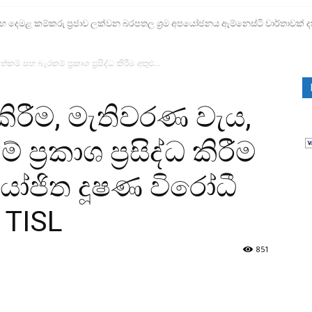
ෙමළ කම්කරු ප්‍රජාව ලක්වන බරපතල ශ්‍රම අපයෝජනය ඇම්නෙස්ටි වාර්තාවක් ද
කම් සහ බැරකම් ප්‍රකාශ ප්‍රසිද්ධ කිරීම අතුළු...
 කිරීම, මැතිවරණ වැය,
්‍රකාශ ප්‍රසිද්ධ කිරීම
ෝජිත දූෂණ විරෝධී
 TISL
851