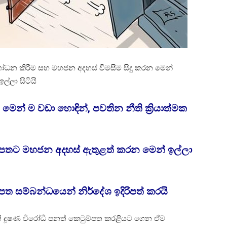
ෝධන කිරීම සහ මහජන අදහස් විමසීම සිදු කරන මෙන්
ල්ලා සිටියි
ෙන් ම වඩා හොඳින්, පවතින නීති ක්‍රියාත්මක
්පතට මහජන අදහස් ඇතුළත් කරන මෙන් ඉල්ලා
ත සම්බන්ධයෙන් නිර්දේශ ඉදිරිපත් කරයි
ි දූෂණ විරෝධී පනත් කෙටුම්පත කරළියට ගෙන ඒම