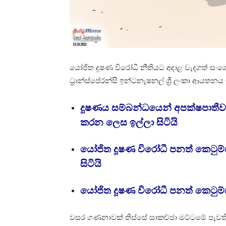
යෝජිත දූෂණ විරෝධී නීතියට අදාළ වැදගත් සංශ
ට්‍රාන්ස්පේරන්සි ඉන්ටනැෂනල් ශ්‍රී ලංකා ආයතනය ඉ
දූෂණය සම්බන්ධයෙන් අපක්ෂපාතීව ම
කරන ලෙස ඉල්ලා සිටියි
යෝජිත දූෂණ විරෝධී පනත් කෙටුම
සිටියි
යෝජිත දූෂණ විරෝධී පනත් කෙටුම්ප
වසර ගණනාවක් තිස්සේ සාකච්ඡා මට්ටමේ පැවත