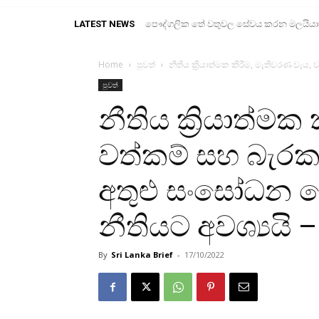
LATEST NEWS
පෞද්ගලික තේ වතුවල සේවය කරන මලයියාහ ද
Home
පුවත්
නීතිය ක්‍රියාත්මක කිරීම, මැතිවරණ වැය, වත්
පුවත්
නීතිය ක්‍රියාත්මක
වත්කම් සහ බැරකම් ප
අතුළු සංසෝධන ය
නීතියට අවශ්‍යයි –
By
Sri Lanka Brief
-
17/10/2022