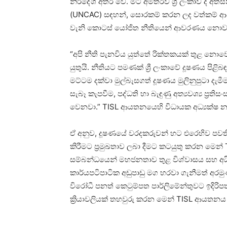
නිර්දේශ අතර වේ. මීට අමතරව ශ්‍රී ලංකාව ද අත්
(UNCAC) සඳහන්, සොරකම් කරන ලද වත්කම් ආපස
වැනි කොටස් යෝජිත නීතියෙන් ආවරණය නොව
“අපි නීති පැනවිය යුත්තේ රික්තකයක් තුළ නොවෙ
යුතුයි. නීතියට පමණක් ශ්‍රී ලංකාවේ දූෂණය පිළ
මට්ටම දක්වා මුල්බැසගත් දූෂණය මුලිනුපුටා දැ
සැබෑ කැපවීම, පද්ධති හා බැඳුණු අත්‍යවශ්‍ය ප්
වෙනවා.” TISL ආයතනයෙහි විධායක අධ්‍යක්ෂ නද
ඒ අනුව, දූෂණයේ වරදකරුවන් හට එරෙහිව පවතින 
කිරීමට ප්‍රමුඛතාව ලබා දීමට කටයුතු කරන මෙන්
සම්බන්ධයෙන් මහජනතාව තුළ විශ්වාසය සහ අයිති
කාර්යපටිපාටික අඩුපාඩු මග හරවා ගැනීමත් අ
විරෝධී පනත් කෙටුම්පත පාර්ලිමේන්තුවට ඉදිරිප
ක්‍රියාවලියක් තහවුරු කරන මෙන් TISL ආයතනය 