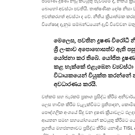
පරිමාණ දූෂණ නඩු කටයුතු පැවරීමේ දී, නීතිය
බොහෝ අවස්ථා පවතියි. තාක්ෂණික දෝෂ නිසා වැ
ඉවත්කරගත් අවස්ථා ද වේ. නීතිය ක්‍රියාත්මක
විශේෂඥ දැනුම සම්බන්ධයෙන් දැඩි විවේචන මතු
මෙලෙස, පවතින දූෂණ විරෝධී නීත
ශ්‍රී ලංකාව අපොහොසත්ව ඇති පස
යෝජනා කර තිබේ. යෝජිත දූෂණ 
කළ හැක්කේ එළැඹෙන ව්‍යවස්ථා ස
විධායකයෙන් වියුක්ත කරන්නේ
අවධාරණය කරයි.
වත්කම් සහ බැරකම් ප්‍රකාශ ප්‍රසිද්ධ කිරීම අන
ලෙස භාවිත කිරීම වැළැක්වීමට ප්‍රතිපාදන, කොමිෂ
පෞද්ගලික අංශයේ සිදු වන දූෂණ ක්‍රියාවලට ඵලදා
ආයතන සමඟ සහයෝගයෙන් කටයුතු කිරීමට යෝජි
ප්‍රගතිය මහජනතාවට ප්‍රසිද්ධ කිරීම යනාදිය