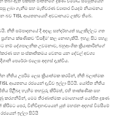
සන් තබා ඇති එක්සත් ජාතීන්ගේ දූෂණ විරෝධී සම්මුතියෙහි
ු ලබා ගැනීම සහ මැතිවරණ ව්‍යාපාර වියදම් නියාමනය
න බව TISL ආයතනයෙහි අවධානයට ලක්ව තිබේ.
යි. නීති සම්පාදනයේ දී අදාළ සන්දර්භයත් සැලකිල්ලට ගත
ිබඳ ප්‍රශ්නය ක්ෂණිකව ‘විසඳීම‘ කල නොහැකියි. ඉහළ සිට පහළ
මීමට නම් දේශපාලනික උවමනාව, බහුආංශික ක්‍රියාකාරීන්ගේ
‍රතිසංස්කරණ සහ සංස්කෘතිකමය වෙනස යන දේවල් අවශ්‍ය
ීශානි පෙරේරා එලෙස අදහස් දැක්වීය.
නීතිය උපරිම ලෙස ක්‍රියාත්මක කරමින්, නීති බලාත්මක
 TISL ආයතනය රජයෙන් දැඩිව ඉල්ලා සිටියි. යෝජිත නීතිය
ය පිළිිබද හැඟීම තහවුරු කිරීමත්, එහි තාක්ෂණික සහ
රමුණු කරගනිමින්, මෙම තීරණාත්මක මොහොතේ යෝජිත දූෂණ
ත් කිරීමට පෙර, විනිවිදභාවයෙන් යුත් මහජන අදහස් විමසීමේ
රජයෙන් ඉල්ලා සිටියි