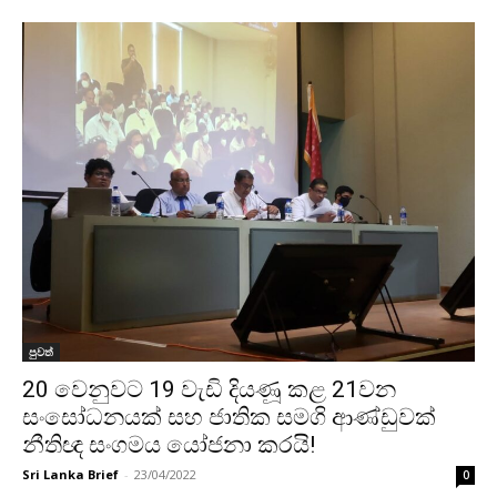
පුවත්
20 වෙනුවට 19 වැඩි දියණූ කළ 21වන
සංසෝධනයක් සහ ජාතික සමගි ආණ්ඩුවක්
නීතිඥ සංගමය යෝජනා කරයි!
Sri Lanka Brief
-
23/04/2022
0