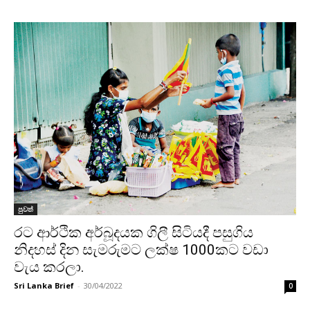
පුවත්
රට ආර්ථික අර්බූදයක ගිලී සිටියදී පසුගිය
නිදහස් දින සැමරුමට ලක්ෂ 1000කට වඩා
වැය කරලා.
Sri Lanka Brief
-
30/04/2022
0