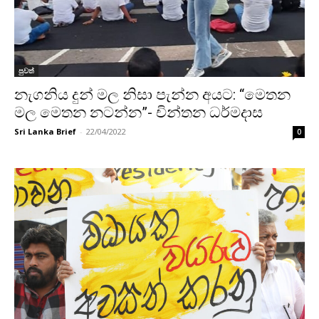
පුවත්
නැගනිය දුන් මල නිසා පැන්න අයට: “මෙතන
මල මෙතන නටන්න”- චින්තන ධර්මදාස
Sri Lanka Brief
-
22/04/2022
0