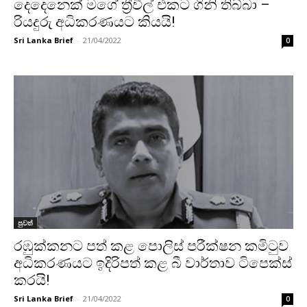
දෙදෙනෙක් මගේ ත්‍රීවීල් එකට ගිනි තිබ්බා –
රියදුරු අධිකරණයට කියයි!
Sri Lanka Brief
-
21/04/2022
0
පුවත්
රඹුක්කනට පත් කළ පොලිස් පරීක්ෂන කමිටුව
අධිකරණයට ඉදිරිපත් කළ බී වාර්තාව ටිපෙක්ස්
කරයි!
Sri Lanka Brief
-
21/04/2022
0