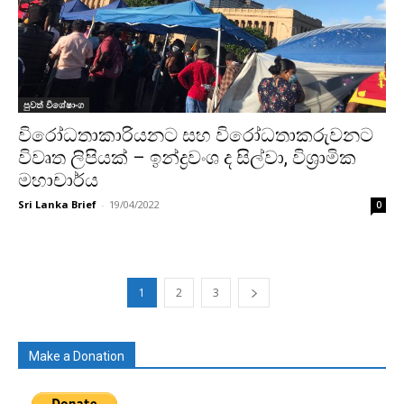
පුවත් විශේෂාංග
විරෝධතාකාරියනට සහ විරෝධතාකරුවනට
විවෘත ලිපියක් – ඉන්ද්‍රවංශ ද සිල්වා, විශ්‍රාමික
මහාචාර්ය
Sri Lanka Brief
-
19/04/2022
0
1
2
3
Make a Donation