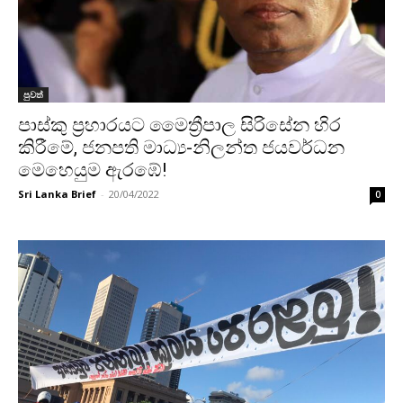
පුවත්
පාස්කු ප්‍රහාරයට මෛත්‍රීපාල සිරිසේන හිර
කිරීමේ, ජනපති මාධ්‍ය-නිලන්ත ජයවර්ධන
මෙහෙයුම ඇරඹේ!
Sri Lanka Brief
-
20/04/2022
0