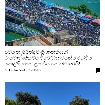
පුවත්
රටම නැගිටිත්දී මංත්‍රී ශානකියන්
රාසමානික්කම්ට විරෝධතාවයන්ට එක්වීම
පොලිසිය සහ උසාවිය තහනම් කරයි!
Sri Lanka Brief
-
28/04/2022
0