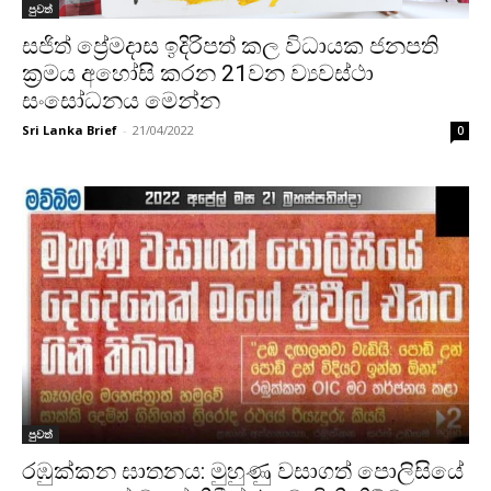
පුවත්
සජිත් ප්‍රේමදාස ඉදිරිපත් කල විධායක ජනපති
ක්‍රමය අහෝසි කරන 21වන ව්‍යවස්ථා
සංසෝධනය මෙන්න
Sri Lanka Brief
-
21/04/2022
0
පුවත්
රඹුක්කන ඝාතනය: මුහුණු වසාගත් පොලිසියේ