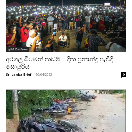
පුවත් විශේෂාංග
අරගල බිමෙන් පාඩම් – දීපා ප්‍රනාන්දු පැවිදි
සොයුරිය
Sri Lanka Brief
-
20/04/2022
0