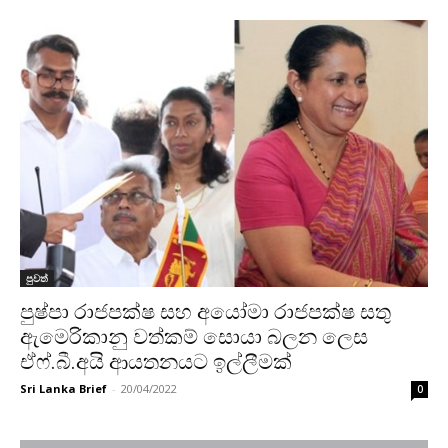
පුවත්
පුෂ්පා රාජපක්ෂ සහ අයෝමා රාජපක්ෂ සතු
ඇමෙරිකානු වත්කම් සොයා බලන ලෙස
ඒෆ්.බී.අයි ආයතනයට ඉල්ලීමක්
Sri Lanka Brief
-
20/04/2022
0