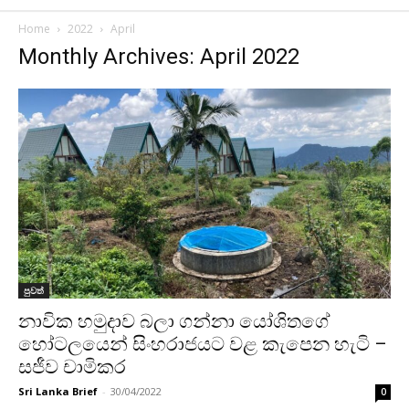
Home
2022
April
Monthly Archives: April 2022
පුවත්
නාවික හමුදාව බලා ගන්නා යෝශිතගේ
හෝටලයෙන් සිංහරාජයට වළ කැපෙන හැටි –
සජීව චාමිකර
Sri Lanka Brief
-
30/04/2022
0