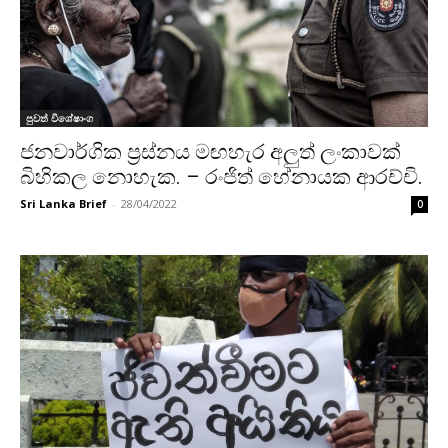
පුවත් විශේෂාංග
ජනවාර්ගික ප්‍රස්නය මඟහැර අලුත් ලංකාවක්
බිහිකල නොහැක. – රංජිත් හේනායක ආරච්චි.
Sri Lanka Brief
-
28/04/2022
0