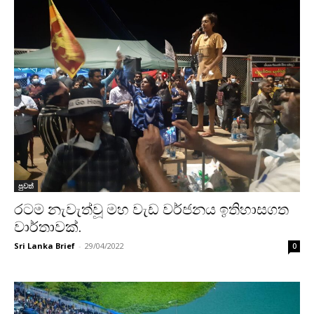
පුවත්
රටම නැවැත්වූ මහ වැඩ වර්ජනය ඉතිහාසගත
වාර්තාවක්.
Sri Lanka Brief
-
29/04/2022
0