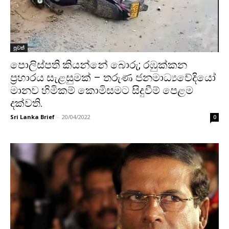
පුවත්
පොලිස්පති කියන්නේ බොරු; රඹුක්කන
ප්‍රහාරය සැළසුමක් – තරුණ ජනමාධ්‍යවේදියෝ
මානව හිමිකම් කොමිසමට සිදුවීම් පෙළම
දක්වති.
Sri Lanka Brief
-
20/04/2022
0