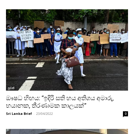
පුවත්
ඖෂධ හිඟය: “ඉදිරි සති හය අතිශය අමාරු,
භයානක, තීරණාමක කාලයක්”
Sri Lanka Brief
-
23/04/2022
0