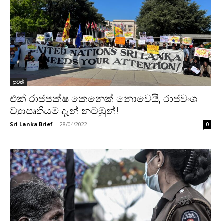
පුවත්
එක් රාජපක්ෂ කෙනෙක් නොවෙයි, රාජවංශ
ව්‍යාපෘතියම දැන් නටඹුන්!
Sri Lanka Brief
-
28/04/2022
0