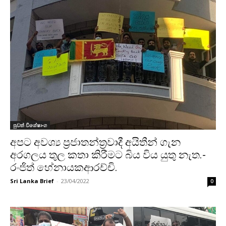
පුවත් විශේෂාංග
අපට අවශ්‍ය ප්‍රජාතන්ත්‍රවාදී අයිතීන් ගැන
අරගලය තුල කතා කිරීමට බිය විය යුතු නැත.-
රංජිත් හේනායකආරච්චි.
Sri Lanka Brief
-
23/04/2022
0