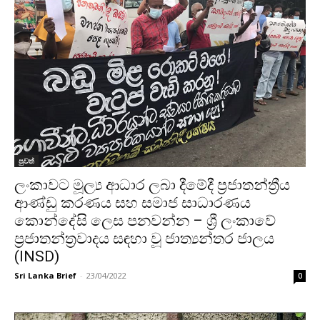
පුවත්
ලංකාවට මූල්‍ය ආධාර ලබා දීමේදී ප්‍රජාතන්ත්‍රීය
ආණ්ඩු කරණය සහ සමාජ සාධාරණය
කොන්දේසි ලෙස පනවන්න – ශ්‍රී ලංකාවේ
ප්‍රජාතන්ත්‍රවාදය සඳහා වූ ජාත්‍යන්තර ජාලය
(INSD)
Sri Lanka Brief
-
23/04/2022
0