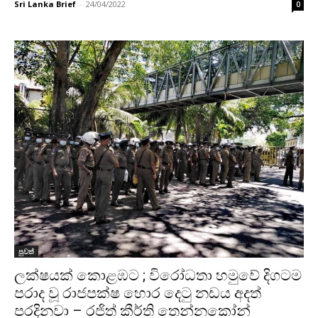
Sri Lanka Brief
-
24/04/2022
0
පුවත්
ලක්ෂයක් කොළඹට ; විරෝධතා හමුවේ දිගටම
පරාද වූ රාජපක්ෂ හොර දෙටු නඩය අදත්
පරදිනවා – රජිත් කීර්ති තෙන්නකෝන්