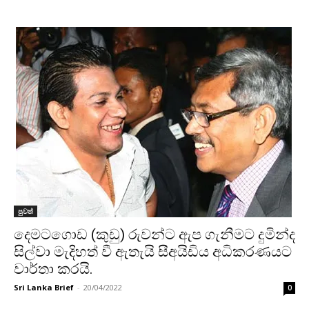
පුවත්
දෙමටගොඩ (කුඩු) රුවන්‌ට ඇප ගැනීමට දුමින්ද
සිල්වා මැදිහත් වී ඇතැයි සීඅයිඩිය අධිකරණයට
වාර්තා කරයි.
Sri Lanka Brief
-
20/04/2022
0