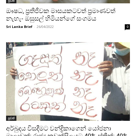
පුවත්
ඖෂධ, ප්‍රතිජීවක මාසයකටවත් ප්‍රමාණවත්
නැහැ- ඔසුසල් හිමියන්ගේ සංගමය
Sri Lanka Brief
-
26/04/2022
0
පුවත්
අර්බුදය විසදීමට වන්ද්‍රිකාගෙන් යෝජනා
මාලාවක්; රාජ්‍ය කවුන්සිලයට 40% ස්ත්‍රීන්; 40%