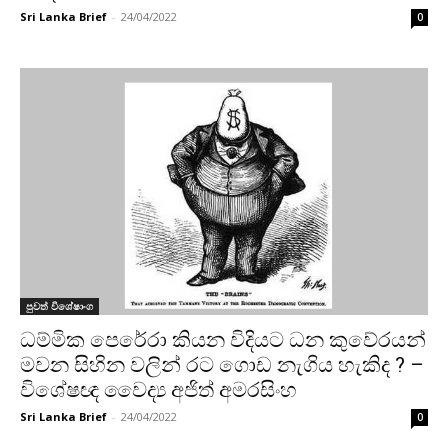
Sri Lanka Brief
-
24/04/2022
0
පුවත් විශේෂාංග
ධම්මික පෙරේරා කියන විදියට ධන කුවේරයන්
මවන සිහින වලින් රට ගොඩ නැගිය හැකිද ? –
විශේෂඥ වෛද්‍ය අජිත් අමරසිංහ
Sri Lanka Brief
-
24/04/2022
0