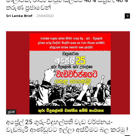
තරුණ ප්‍රජාවෙන්
Sri Lanka Brief
-
25/04/2022
0
පුවත්
අප්‍රේල් 25 ගුරු-විදුහල්පති වැඩ වර්ජනය-
වැඩබැරි ආණ්ඩුවට ඉල්ලා අස්වීමට බල කරමු !