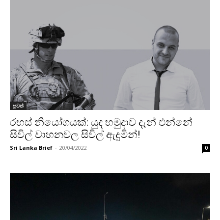
පුවත්
රහස් නියෝගයක්: යුද හමුදාව දැන් එන්නේ
සිවිල් වාහනවල සිවිල් ඇදුමින්!
Sri Lanka Brief
-
20/04/2022
0