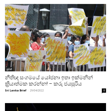
පුවත්
නීතිඥ සංගමයේ යෝජනා ඉතා ඉක්මනින්
ක්‍රියාත්මක කරන්න! – කරු ජයසූරිය
Sri Lanka Brief
-
29/04/2022
0