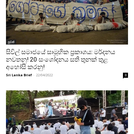
පුවත්
සිවිල් සමාජයේ සාමූහික ප්‍රකාශය: මර්දනය
නවතනු! 20 සං‍ශෝදනය සති තුනක් තුළ
අහෝසි කරනු!
Sri Lanka Brief
-
22/04/2022
0