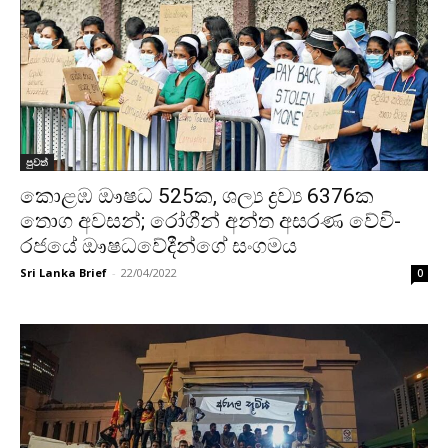
පුවත්
කොළඹ ඖෂධ 525ක, ශල්‍ය ද්‍රව්‍ය 6376ක
තොග අවසන්; රෝගීන් අන්ත අසරණ වේවි-
රජයේ ඖෂධවේදීන්ගේ සංගමය
Sri Lanka Brief
-
22/04/2022
0