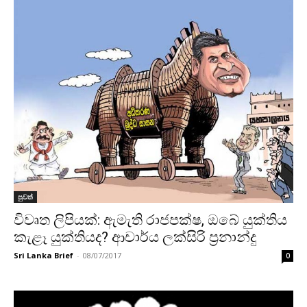
පුවත්
විවෘත ලිපියක්: ඇමැති රාජපක්ෂ, ඔබේ යුක්තිය
කැළෑ යුක්තියද? ආචාර්ය ලක්සිරි ප්‍රනාන්දු
Sri Lanka Brief
-
08/07/2017
0