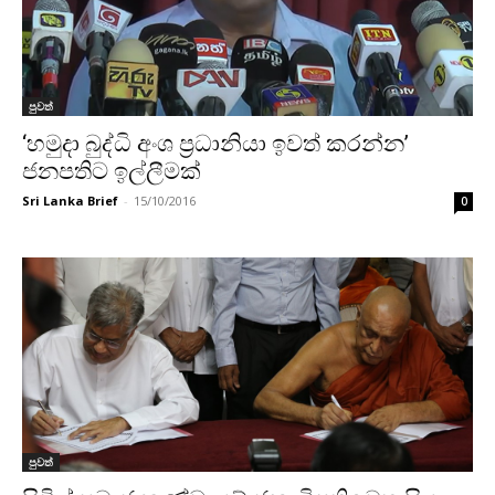
පුවත්
‘හමුදා බුද්ධි අංශ ප්‍රධානියා ඉවත් කරන්න’
ජනපතිට ඉල්ලීමක්
Sri Lanka Brief
-
15/10/2016
0
පුවත්