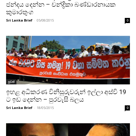
ජන්දය දෙන්න – චන්ද්‍රිකා බණ්ඩාරනායක
කුමාරතුංග
Sri Lanka Brief
-
05/08/2015
0
පුවත්
ඉහළ අධිකරණ විනිසුරුවරුන් ඉල්ලා අස්වි 19
ට ඉඩ දෙන්න – පුරවැසි බලය
Sri Lanka Brief
-
18/05/2015
0