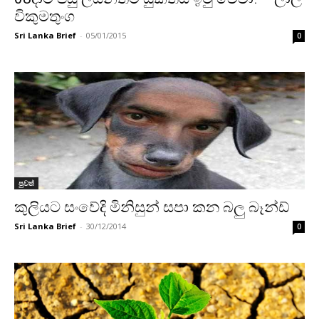
විකුමතුංග
Sri Lanka Brief
-
05/01/2015
0
පුවත්
කුලියට සංවේදි මිනිසුන් සපා කන බලු බෑන්ඩ්
Sri Lanka Brief
-
30/12/2014
0