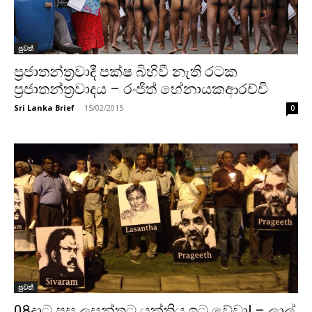
පුවත්
ප්‍රජාතන්ත්‍රවාදී පක්ෂ බිහිවී නැති රටක
ප්‍රජාතන්ත්‍රවාදය – රංජිත් හේනායකආරච්චි
Sri Lanka Brief
-
15/02/2015
0
පුවත්
08දාට පසු ලසන්තට යුක්තිය ඉටු වේවා! – ලාල්