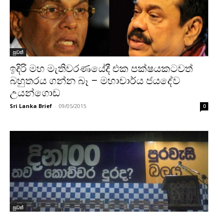
පුවත්
ඉදිරි මහ මැතිවරණයේදී එක පක්ෂයකටවත්
බහුතරය ගන්න බෑ – මහාචාර්ය ජයදේව
උයන්ගොඩ
Sri Lanka Brief
-
09/05/2015
0
පුවත්