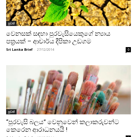
පුවත්
වෙනසක් සඳහා පුරවැසියෙකුගේ න්‍යාය
පත‍්‍රයක් – ආචාර්ය දීපිකා උඩගම
Sri Lanka Brief
-
27/12/2014
0
පුවත්
‘‘පුරවැසි බලය” වෙනුවෙන් කලාකරුවන්ට
කෙරෙන ආරාධනයයි !