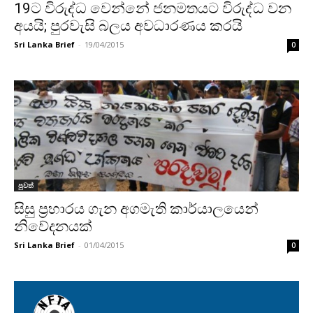
19ට විරුද්ධ වෙන්නේ ජනමතයට විරුද්ධ වන
අයයි; පුරවැසි බලය අවධාරණය කරයි
Sri Lanka Brief
-
19/04/2015
0
පුවත්
සිසු ප්‍රහාරය ගැන අගමැති කාර්යාලයෙන්
නිවේදනයක්
Sri Lanka Brief
-
01/04/2015
0