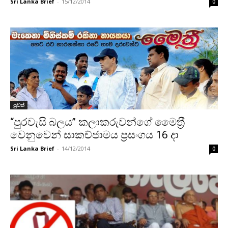
Sri Lanka Brief
-
15/12/2014
0
පුවත්
‘‘පුරවැසි බලය’’ කලාකරුවන්ගේ මෛත‍්‍රී
වෙනුවෙන් සාකච්ජාමය ප්‍රසංගය 16 දා
Sri Lanka Brief
-
14/12/2014
0