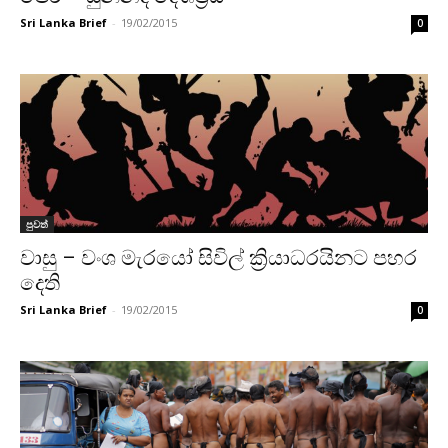
Sri Lanka Brief
-
19/02/2015
0
පුවත්
වාසු – වංශ මැරයෝ සිවිල් ක්‍රියාධරයිනට පහර
දෙති
Sri Lanka Brief
-
19/02/2015
0