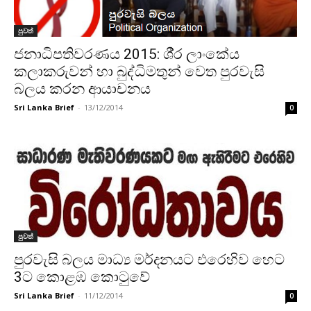
පුවත්
ජනාධිපතිවරණය 2015: ශී‍්‍ර ලාංකේය
කලාකරුවන් හා බුද්ධිමතුන් වෙත පුරවැසි
බලය කරන ආයාචනය
Sri Lanka Brief
-
13/12/2014
0
පුවත්
පුරවැසි බලය මාධ්‍ය මර්දනයට එරෙහිව හෙට
3ට කොළඹ කොටුවේ
Sri Lanka Brief
-
11/12/2014
0