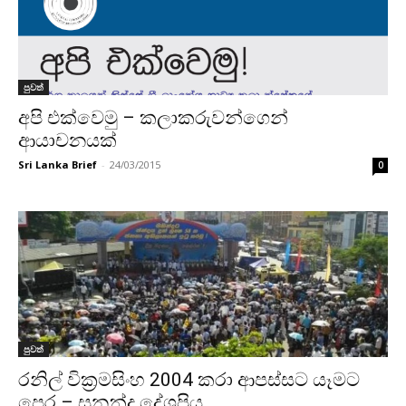
පුවත්
අපි එක්වෙමු – කලාකරුවන්ගෙන්
ආයාචනයක්
Sri Lanka Brief
-
24/03/2015
0
පුවත්
රනිල් වික්‍රමසිංහ 2004 කරා ආපස්සට යෑමට
පෙර – සුනන්ද දේශප්‍රිය