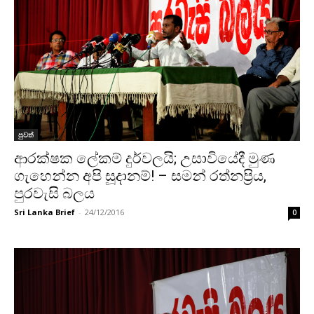
පුවත්
ආරක්ෂක ලේකම් දුර්වලයි; උසාවියේදී මුණ
ගැහෙන්න අපි සූදානම්! – සමන් රත්නප්‍රිය,
පුරවැසි බලය
Sri Lanka Brief
-
24/12/2016
0