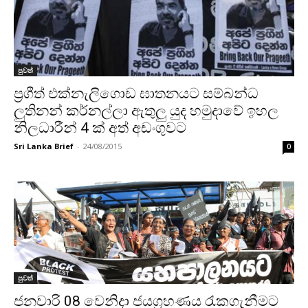
පුවත්
ප්‍රගීත් එක්නැලිගොඩ ඝාතනයට සම්බන්ධ
ලුතිනන් කර්නල්ලා ඇතුලු යුද හමුදාවේ ඉහල
නිලධාරීන් 4 ක් අත් අඩංගුවට
Sri Lanka Brief
-
24/08/2015
0
පුවත්
ජනවාරි 08 වෙනිදා ජයග‍්‍රහණය රැකගැනීමට