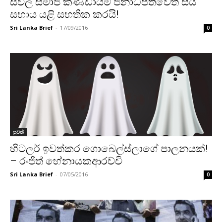
සිවිල් සමාජ කණ්ඩායම් ජනාධිපතිවෙත සිය
සහාය යළි සහතික කරයි!
Sri Lanka Brief
-
17/09/2016
0
පුවත්
හිටලර් ඉවත්කර ගොබෙල්ස්ලාගේ පාලනයක්!
– රංජිත් හේනායකආරච්චි
Sri Lanka Brief
-
07/05/2016
0