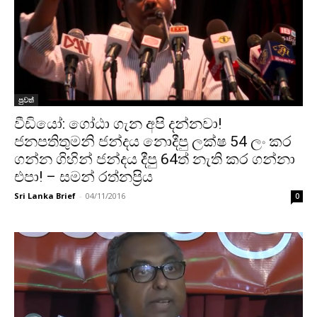
පුවත්
වීඩියෝ: ගෝඨා ගැන අපි දන්නවා!
ජනපතිතුමනි ජන්දය නොදීපු ලක්ෂ 54 ලං කර
ගන්න ගිහින් ජන්දය දීපු 64ත් නැති කර ගන්නා
එපා! – සමන් රත්නප්‍රිය
Sri Lanka Brief
-
04/11/2016
0