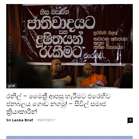
පුවත්
රනිල් – මෛත්‍රී ආපසු හැරීමට එරෙහිව
ජනබලය ගොඩ නගමු! – සිවිල් සමාජ
ක්‍රියාකාරීන්
Sri Lanka Brief
-
09/07/2017
0