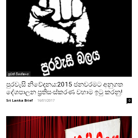
පුවත් විශේෂාංග
පුරවැසි නිවේදනය:2015 ජනවරමට අනුගත
දේශපාලන ප්‍රතිසංස්කරණ වහාම ඉටු කරනු!
Sri Lanka Brief
-
16/01/2017
0