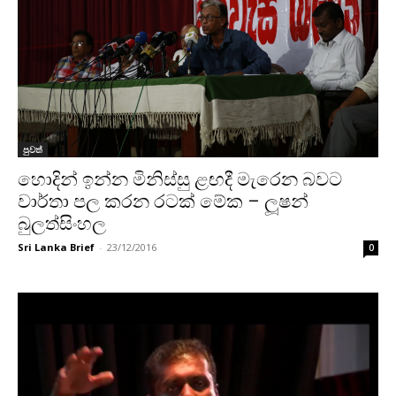
පුවත්
හොදින් ඉන්න මිනිස්සු ළඟදී මැරෙන බවට
වාර්තා පල කරන රටක් මේක – ලූෂන්
බුලත්සිංහල
Sri Lanka Brief
-
23/12/2016
0