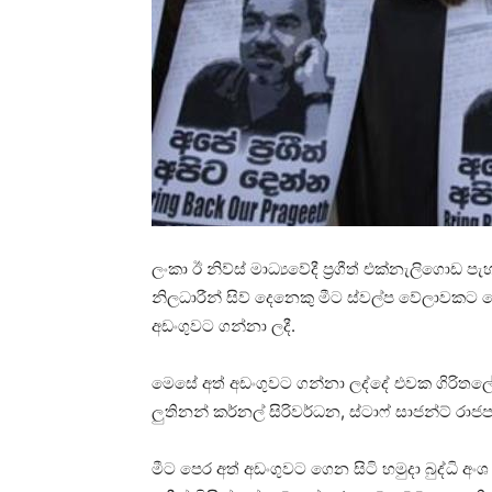
ලංකා ඊ නිව්ස් මාධ්‍යවේදී ප්‍රගීත් එක්නැලිගොඩ
නිලධාරීන් සිව් දෙනෙකු මීට ස්වල්ප වේලාවකට ප
අඩංගුවට ගන්නා ලදී.
මෙසේ අත් අඩංගුවට ගන්නා ලද්දේ එවක ගිරිතලේ හ
ලුතිනන් කර්නල් සිරිවර්ධන, ස්ටාෆ් සාජන්ට් රා
මීට පෙර අත් අඩංගුවට ගෙන සිටි හමුදා බුද්ධි අං