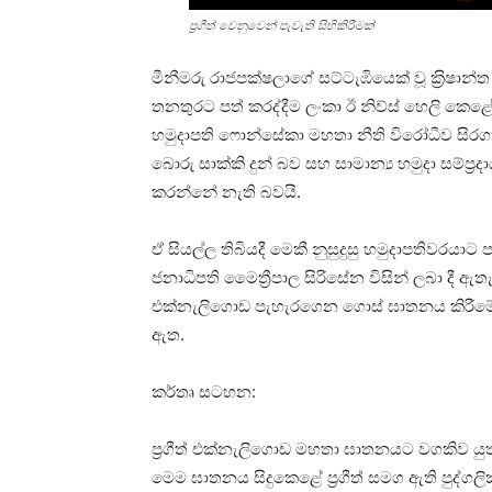
ප්‍රගීත් වෙනුවෙන් පැවැති සිහිකිරීමක්
මීනීමරු රාජපක්ෂලාගේ සට්ටැඹියෙක් වූ ක‍්‍රිෂාන්ත
තනතුරට පත් කරද්දීම ලංකා ඊ නිව්ස් හෙලි කෙළේ
හමුදාපති ෆොන්සේකා මහතා නීති විරෝධීව සිරගත ක
බොරු සාක්කි දුන් බව සහ සාමාන්‍ය හමුදා සම්ප්‍
කරන්නේ නැති බවයි.
ඒ සියල්ල තිබියදී මෙකී නුසුදුසු හමුදාපතිවරයා
ජනාධිපති මෛත්‍රීපාල සිරිසේන විසින් ලබා දී ඇත
එක්නැලිගොඩ පැහැරගෙන ගොස් ඝාතනය කිරීමේ ක
ඇත.
කර්තෘ සටහන:
ප්‍රගීත් එක්නැලිගොඩ මහතා ඝාතනයට වගකිව යුතු 
මෙම ඝාතනය සිදුකෙළේ ප්‍රගීත් සමග ඇති පුද්