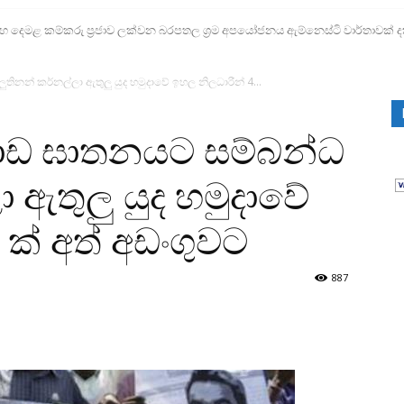
ෙමළ කම්කරු ප්‍රජාව ලක්වන බරපතල ශ්‍රම අපයෝජනය ඇම්නෙස්ටි වාර්තාවක් ද
තිනන් කර්නල්ලා ඇතුලු යුද හමුදාවේ ඉහල නිලධාරීන් 4...
ිගොඩ ඝාතනයට සම්බන්ධ
 ඇතුලු යුද හමුදාවේ
 ක් අත් අඩංගුවට
887