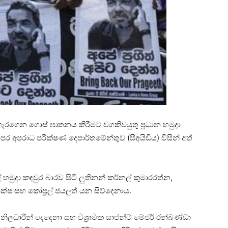
 පැහැරගෙන ගොස් ඝාතනය කිරීමට වගකිවයුතු ප්‍රධාන හමුදා
ෙර අපරාධ පරීක්ෂණ දෙපාර්තමේන්තුව (සීඅයිඩිය) විසින් අත්
මුදා කඳවුර බාරව සිටි ලුතිනන් කර්නල් කුමාරරත්න,
ජපක්ෂ සහ කෝප්‍රල් ජයලත් යන සිව්දෙනාය.
ශ නිලධාරීන් දෙදෙනා සහ විශ්‍රාමික සාජන්ට් මේජර් රන්බණ්ඩා