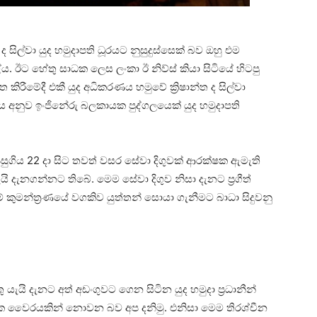
 ද සිල්වා යුද හමුදාපති ධූරයට නුසුදුස්සෙක් බව ඔහු එම
ය. ඊට හේතු සාධක ලෙස ලංකා ඊ නිව්ස් කියා සිටියේ හිටපු
ිරීමේදී එකී යුද අධිකරණය හමුවේ ක්‍රිෂාන්ත ද සිල්වා
රදාය අනුව ඉංජිනේරු බලකායක පුද්ගලයෙක් යුද හමුදාපති
ට පසුගිය 22 දා සිට තවත් වසර සේවා දිගුවක් ආරක්ෂක ඇමැති
ැයි දැනගන්නට තිබේ. මෙම සේවා දිගුව නිසා දැනට ප්‍රගීත්
ුමන්ත්‍රණයේ වගකිව යුත්තන් සොයා ගැනීමට බාධා සිදුවනු
යැයි දැනට අත් අඩංගුවට ගෙන සිටින යුද හමුදා ප්‍රධානීන්
ගලික වෛරයකින් නොවන බව අප දනිමු. එනිසා මෙම තිරශ්චීන