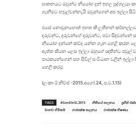
ඝාතනයට ඔවුන්ට නියෝග දුන් ඉහල පුද්ගලයා කව
ගැනීමට හවුල්වන්නැයි ඔවුන්ගෙන් අප ඉල්ලා සිටිම
එසේ නොවුනහොත් ඉහත කී ලුතිනන් කර්නල්ලාට 
දරුවන්ට, දරුවන්ගේ දරුවන්ට, පවා සිදුවන්නේ ස
නියෝග දුන්නේ කව්ද යන්න ගැන හෙළි කරන ලෙ
ඇත්ත කියන ලෙස ඉල්ලා ඔහුගේ ඥාතීන්ට පවුල් ව
පාඨකයන්ගෙන් සහ සිවිල් සංවිධාන වලින් ඉල්ලා සි
හෙලි කරමු
(ලංකා ඊ නිව්ස් -2015.අගෝ.24, ප.ව.1.15)
TAGS
#GenEleSL2015
නිතියේ පාලනය
ප්‍රගීත් එ
මානව හිමිකම්
රාජපක්ෂ පාලනය
රාජපක්ෂ භිෂණය