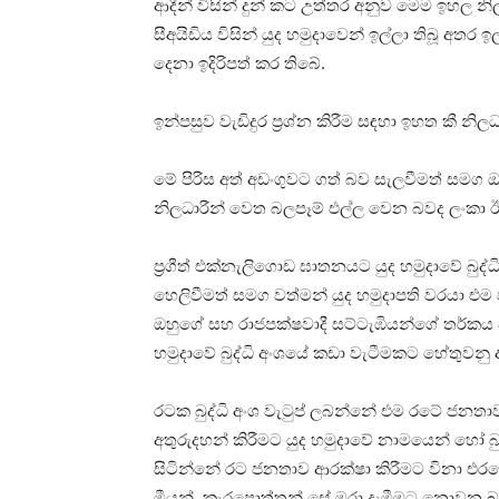
ආදීන් විසින් දුන් කට උත්තර අනුව මෙම ඉහල නිලධා
සීඅයිඩිය විසින් යුද හමුදාවෙන් ඉල්ලා තිබූ අතර 
දෙනා ඉදිරිපත් කර තිබේ.
ඉන්පසුව වැඩිදුර ප්‍රශ්න කිරීම සඳහා ඉහත කී නිලධ
මේ පිරිස අත් අඩංගුවට ගත් බව සැලවීමත් සමග ඔව
නිලධාරීන් වෙත බලපෑම් එල්ල වෙන බවද ලංකා ඊ 
ප්‍රගීත් එක්නැලිගොඩ ඝාතනයට යුද හමුදාවේ බුද
හෙලිවීමත් සමග වත්මන් යුද හමුදාපති වරයා එම 
ඔහුගේ සහ රාජපක්ෂවාදී සට්ටැඹියන්ගේ තර්කය
හමුදාවේ බුද්ධි අංශයේ කඩා වැටීමකට හේතුවනු 
රටක බුද්ධි අංශ වැටුප් ලබන්නේ එම රටේ ජනතා
අතුරුදහන් කිරීමට යුද හමුදාවේ නාමයෙන් හෝ බු
සිටින්නේ රට ජනතාව ආරක්ෂා කිරීමට විනා එර
මීයන්, කැරපොත්තන් සේ මරා දැමීමට නොවන බව 