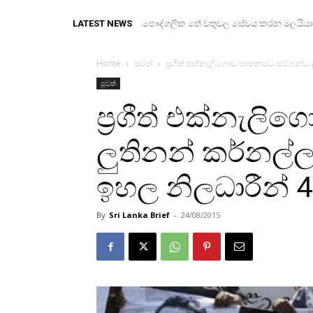
LATEST NEWS
පෞද්ගලික තේ වතුවල සේවය කරන මලයියාහ ද
Home
පුවත්
ප්‍රගීත් එක්නැලිගොඩ ඝාතනයට සම්බන්ධ ලු
පුවත්
ප්‍රගීත් එක්නැල
ලුතිනන් කර්නල්ලා
ඉහල නිලධාරීන් 4
By
Sri Lanka Brief
-
24/08/2015