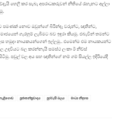
්දැයි හෙලි කර සැබෑ අපරාධකරුවන් නීතියේ රැහැනට අල්ලා
ු.
පමණක් නොව ඔවුන්ගේ බිරින්දෑ වරුන්ට, ඥාතීන්ට,
මාජයෙන් ගැරහුම් ලැබීමට බව ඉඳුරා කියමු. එබැවින් තමන්ට
ස හමුදා නායකයන්ගෙන් ඉල්ලමු.. එමෙන්ම එම නායකයන්ට
ල උදවියට බල කරන්නැයි සමස්ථ ලංකා ඊ නිව්ස්
ටිමු. පවුල් වල අය සහ ඥාතීන්ගේ නම් ගම් සියල්ල ඉදිරියේදී
ක්නැළිගොඩ
ප්‍රජාතන්ත්‍රවාදය
පුරවැසි බලය
මාධ්‍ය නිදහස