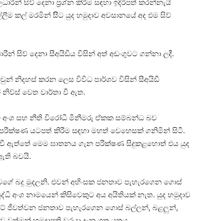
රීන් සිව් දෙනා ප්‍රශ්න කිරීම සඳහා ඉදිරිපත් කරන්නැයි
ඉල්ලීම කල් මරමින් සිිට යුද හමුදාව අවසානයේ අද එම සිව්
ාරීන් සිව් දෙනා සීඅයිඩිය විසින් අත් අඩංගුවට ගන්නා ලදී.
ුන් නිදහස් කරන ලෙස විවිධ පාර්ශව විසින් සීඅයිඩී
නිව්ස් වෙත වාර්තා වී ඇත.
්ධි අංශ සහ නීති විරෝධී මීනීමරු ඒකක සම්බන්ධ බව
පරීක්ෂණ යටපත් කිරීම සඳහා මහත් වෙහෙසක් ගනිමින් සිටී.
 වී ඇත්තේ මෙම ඝාතනය ගැන පරීක්ෂණ සිදුකළහොත් එය යුද
ඇති බවයි.
වගේ බදු මුදලනි. එවන් අහිංසක ජනතාව පැහැරගෙන ගොස්
ද්ධි අංශ නාමයෙන් කිසිවෙකුට අය අයිතියක් නැත. යුද හමුදාව
ටේ ජීවත්වන ජනතාව පැහැරගෙන ගොස් බල්ලන්, බළලුන්,
වත්මන් හමුදාපති වරයා දැන ගත යුතුය.