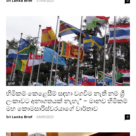
Sri Lanka Brief
-
07/09/2023
0
පුවත්
හිමිකම් කෙළෙසීම් සඳහා වගවීම නැති නම් ශ්‍රී
ලංකාවට අනාගතයක් නැහැ” – මානව හිමිකම්
මහ කොමසාරිස්වරයාගේ වාර්තාව
Sri Lanka Brief
-
06/09/2023
0