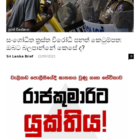
පුවත් විශේෂාංග
සංශෝධිත ත්‍රස්ත විරෝධී පනත් කෙටුම්පත:
ඔබට බලපාන්නේ කෙසේ ද?
Sri Lanka Brief
-
22/09/2023
0