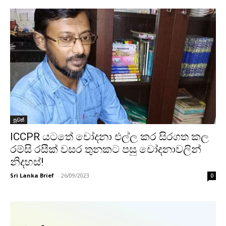
පුවත්
ICCPR යටතේ චෝදනා එල්ල කර සිරගත කල
රම්සි රසීක් වසර තුනකට පසු චෝදනාවලින්
නිදහස්!
Sri Lanka Brief
-
26/09/2023
0