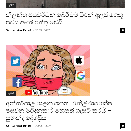
පුවත්
නිලන්ත ජයවර්ධන බේරීමට ටිරන් අලස් ගෙතූ
පචය අතේ පත්තු වෙයි
Sri Lanka Brief
-
21/09/2023
0
පුවත්
අන්තර්ජාල පාලන පනත: රනිල් රාජපක්ෂ
පස්වන මර්දනකාරී පනතත් ගැසට් කරයි –
සුනන්ද දේශප්‍රිය
Sri Lanka Brief
-
20/09/2023
0