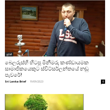
පුවත්
බෙලරුස්හි හිටපු මිනීමරු කණ්ඩායමක
සාමාජිකයෙකුට ස්විට්සර්ලන්තයේ නඩු
පැවරේ!
Sri Lanka Brief
-
19/09/2023
0