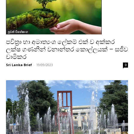
පුවත් විශේෂාංග
පවිත්‍රා හා අමාත්‍යංශ ලේකම් එක් ව අක්කර
ලක්ෂ ගණනින් වනාන්තර කොල්ලයක් – සජීව
චාමිකර
Sri Lanka Brief
-
19/09/2023
0