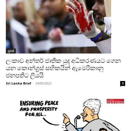
පුවත්
ලංකාව අන්තර් ජාතික යුද අධිකරණයට ගෙන
යන කොන්ග්‍රස් සභිකයින් ඇමෙරිකානු
ජනපතිට ලියයි
Sri Lanka Brief
-
24/09/2023
0