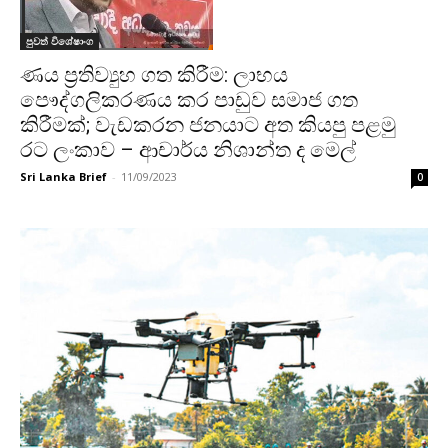
පුවත් විශේෂාංග
ණය ප්‍රතිව්‍යුහ ගත කිරීම: ලාභය
පෞද්ගලිකරණය කර පාඩුව සමාජ ගත
කිරීමක්; වැඩකරන ජනයාට අත කියපු පළමු
රට ලංකාව – ආචාර්ය නිශාන්ත ද මෙල්
Sri Lanka Brief
-
11/09/2023
0