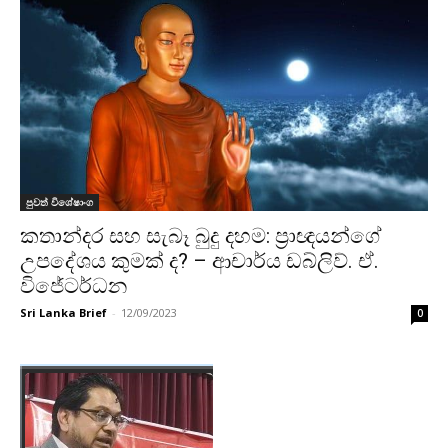
පුවත් විශේෂාංග
කතාන්දර සහ සැබෑ බුදු දහම: ප්‍රාඥයන්ගේ
උපදේශය කුමක් ද? – ආචාර්ය ඩබ්ලිව්. ඒ.
විජේටර්ධන
Sri Lanka Brief
-
12/09/2023
0