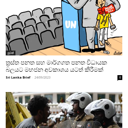
පුවත්
ත්‍රස්ත පනත සහ මාර්ගගත පනත විධායක
බලයට මහජන අවකාශය යටත් කිරීමක්
Sri Lanka Brief
-
24/09/2023
0