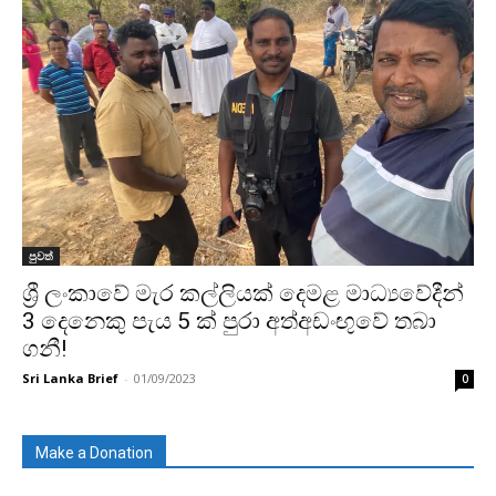
පුවත්
ශ්‍රී ලංකාවේ මැර කල්ලියක් දෙමළ මාධ්‍යවේදීන්
3 දෙනෙකු පැය 5 ක් පුරා අත්අඩංඟුවේ තබා
ගනී!
Sri Lanka Brief
-
01/09/2023
0
Make a Donation