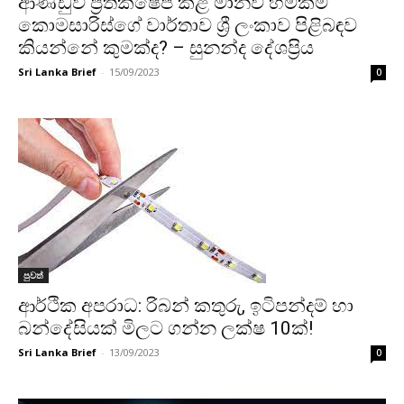
ආණ්ඩුව ප්‍රතික්ෂේප කළ මානව හිමිකම්
කොමසාරිස්ගේ වාර්තාව ශ්‍රී ලංකාව පිළිබඳව
කියන්නේ කුමක්ද? – සුනන්ද දේශප්‍රිය
Sri Lanka Brief
-
15/09/2023
0
පුවත්
ආර්ථික අපරාධ: රිබන් කතුරු, ඉටිපන්දම් හා
බන්දේසියක් මිලට ගන්න ලක්ෂ 10ක්!
Sri Lanka Brief
-
13/09/2023
0