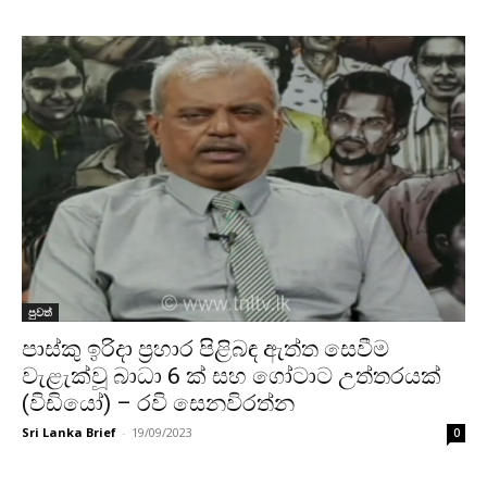
පුවත්
පාස්කු ඉරිදා ප්‍රහාර පිළිබඳ ඇත්ත සෙවීම
වැළැක්වූ බාධා 6 ක් සහ ගෝටාට උත්තරයක්
(විඩියෝ) – රවි සෙනවිරත්න
Sri Lanka Brief
-
19/09/2023
0