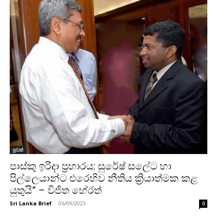
පුවත්
පාස්කු ඉරිදා ප්‍රහාරය: සුරේෂ් සලේට හා
පිල්ලෙයාන්ට එරෙහිව නීතිය ක්‍රියාත්මක කළ
යුතුයි” – විජිත හේරත්
Sri Lanka Brief
-
06/09/2023
0