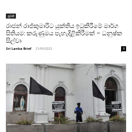
පුවත්
රාජන් රාජ්කුමාරිට යුක්තිය ඉටුකිරීමේ මාර්ග
සිතියම: කරුණුමය පැහැදිළිකිරීමක් – ධනුෂ්ක
සිල්වා
Sri Lanka Brief
-
21/09/2023
0