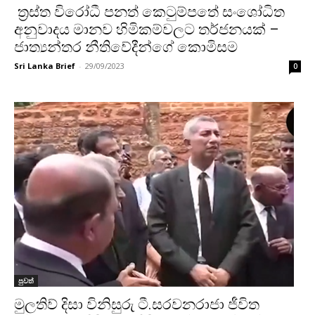
ත්‍රස්ත විරෝධී පනත් කෙටුම්පතේ සංශෝධිත
අනුවාදය මානව හිමිකම්වලට තර්ජනයක් –
ජාත්‍යන්තර නීතිවේදීන්ගේ කොමිසම
Sri Lanka Brief
-
29/09/2023
0
පුවත්
මුලතිව් දිසා විනිසුරු ටී.සරවනරාජා ජීවිත