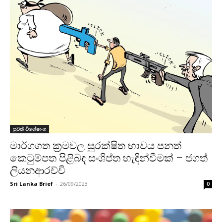
පුවත් විශේෂාංග
මාර්ගගත ක්‍රමවල සුරක්ෂිත භාවය පනත් ‍
කෙටුම්පත පිළිබඳ සංශිප්ත හැඳින්වීමක් – ජගත්
ලියනආරච්චි
Sri Lanka Brief
-
26/09/2023
0