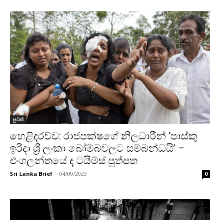
පුවත්
හෙළිදරව්ව: රාජපක්ෂගේ නිලධාරීන් ‘පාස්කු
ඉරිදා ශ්‍රී ලංකා බෝම්බවලට සම්බන්ධයි’ –
එංගලන්තයේ ද ටයිම්ස් පුත්පත
Sri Lanka Brief
-
04/09/2023
0