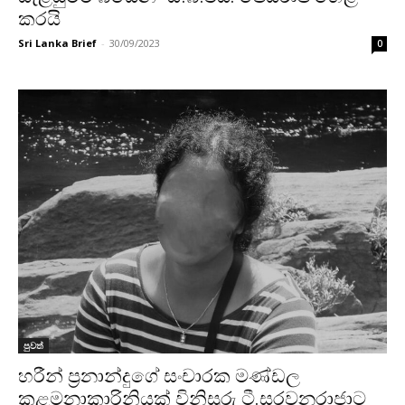
කරයි
Sri Lanka Brief
-
30/09/2023
0
පුවත්
හරීන් ප්‍රනාන්දුගේ සංචාරක මණ්ඩල
කළමනාකාරිනියක් විනිසුරු ටී.සරවනරාජාට