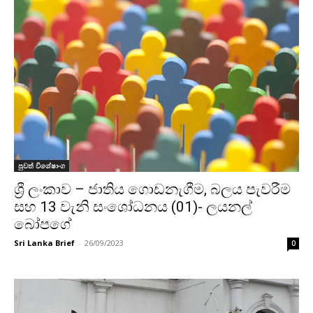
පුවත් විශේෂාංග
ශ්‍රී ලංකාව – ජාතිය ගොඩනැගීම, බලය පැවරීම
සහ 13 වැනි සංශෝධනය (01)- ලයනල්
බෝපගේ
Sri Lanka Brief
-
26/09/2023
0