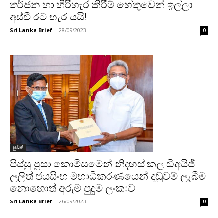
තර්ජන හා හිරිහැර කිරීම් හේතුවෙන් ඉල්ලා
අස්වී රට හැර යයි!
Sri Lanka Brief
-
28/09/2023
0
පුවත්
පිස්සු පූසා කොමිසමෙන් නිදහස් කල ඩීඅයිජී
ලලිත් ජයසිංහ මහාධිකරණයෙන් දඩුවම් ලැබීම
නොහොත් අරුම පුදුම ලංකාව
Sri Lanka Brief
-
26/09/2023
0