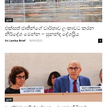
පුවත්
එක්සත් ජාතීන්ගේ වාර්තාව ලංකාවට කරන
නිර්දේශ මෙන්න – සුනන්ද දේශප්‍රිය
Sri Lanka Brief
-
18/09/2023
0
පුවත්