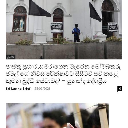
පුවත්
පාස්කු ප්‍රහාරය: මරාගෙන මැරෙන බෝම්බකරු
ජමීල් ගේ නිවස පරීක්ෂාවට සීසීටීවී සවි කළේ
කුමන බුද්ධි සේවාවද? – සුනන්ද දේශප්‍රිය
Sri Lanka Brief
-
25/09/2023
0