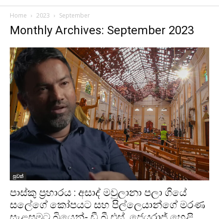
Home
2023
September
Monthly Archives: September 2023
පුවත්
පාස්කු ප්‍රහාරය : අසාද් මවුලානා පලා ගියේ
සලේගේ කෝපයට සහ පිල්ලෙයාන්ගේ මරණ
සැළසුමට බියෙන්- ඩී.බී.එස්. ජෙයරාජ් හෙළි