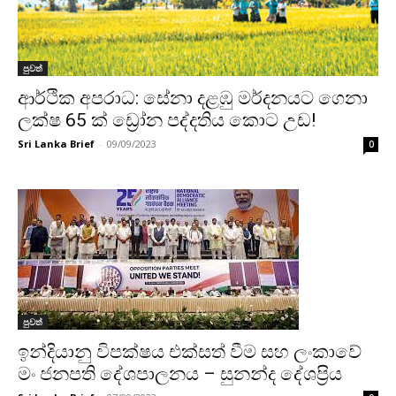
පුවත්
ආර්ථික අපරාධ: සේනා දළඹු මර්දනයට ගෙනා
ලක්ෂ 65 ක් ඩ්‍රෝන පද්දතිය කොට උඩ!
Sri Lanka Brief
-
09/09/2023
0
පුවත්
ඉන්දියානු විපක්ෂය එක්සත් වීම සහ ලංකාවේ
මං ජනපති දේශපාලනය – සුනන්ද දේශප්‍රිය