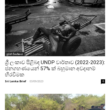
පුවත් විශේෂාංග
ශ්‍රී ලංකාව පිළිබඳ UNDP වාර්තාව (2022-2023):
ජනගහණයෙන් 57% ක් බහුමාන අවදානම්
හිරවීමක
Sri Lanka Brief
-
03/09/2023
0