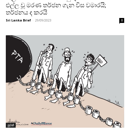
එල්ල වූ මරණ තර්ජන ගැන විස වමාරයි;
තර්ජනය ද කරයි
Sri Lanka Brief
-
29/09/2023
0
පුවත්