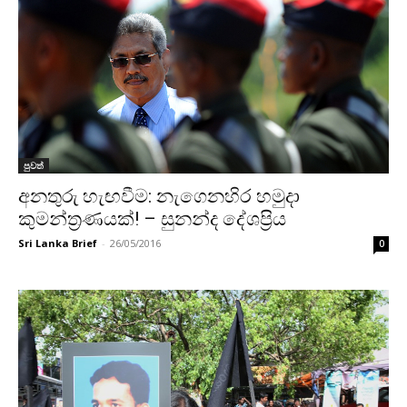
පුවත්
අනතුරු හැඟවීම: නැගෙනහිර හමුදා
කුමන්ත්‍රණයක්! – සුනන්ද දේශප්‍රිය
Sri Lanka Brief
-
26/05/2016
0