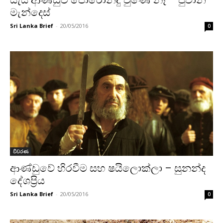
යැයි ආණ්ඩුව පොරොන්දු වුණේ නෑ – ජුවාන්
මැන්දෙස්
Sri Lanka Brief
-
20/05/2016
0
විවරණ
ආණ්ඩුවේ හිරවීම සහ ෂයිලොක්ලා – සුනන්ද
දේශප්‍රිය
Sri Lanka Brief
-
20/05/2016
0