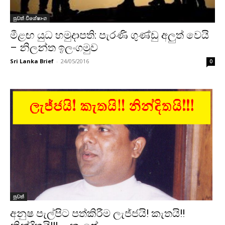
පුවත් විශේෂාංග
මීළඟ යුධ හමුදාපති: පැරණි ගුණ්ඩු අලුත් වෙයි
– නිලන්ත ඉලංගමුව
Sri Lanka Brief
-
24/05/2016
0
පුවත්
අනුෂ පැල්පිට පත්කිරීම ලැජ්ජයි! කැතයි!!