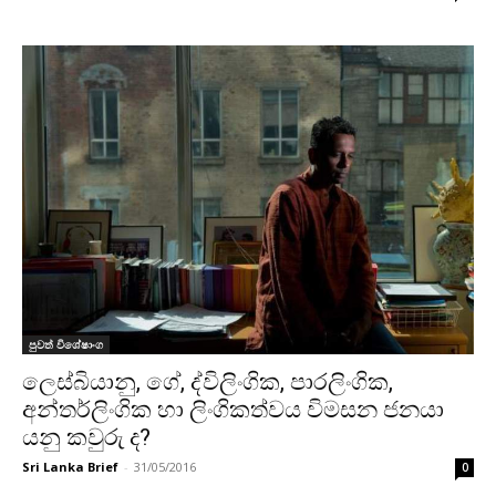
පුවත් විශේෂාංග
ලෙස්බියානු, ගේ, ද්විලිංගික, පාරලිංගික,
අන්තර්ලිංගික හා ලිංගිකත්වය විමසන ජනයා
යනු කවුරු ද?
Sri Lanka Brief
-
31/05/2016
0