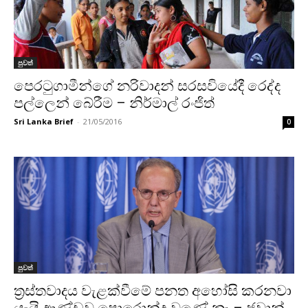
පුවත්
පෙරටුගාමීන්ගේ නරිවාදන් සරසවියේදී රෙද්ද
පල්ලෙන් බේරීම – නිර්මාල් රංජිත්
Sri Lanka Brief
-
21/05/2016
0
පුවත්
ත්‍රස්තවාදය වැළක්වීමේ පනත අහෝසි කරනවා