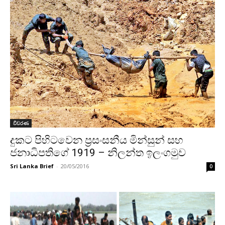
විවරණ
දුකට පිහිටවෙන ප්‍රසංසනීය මින්සුන් සහ
ජනාධිපතිගේ 1919 – නිලන්ත ඉලංගමුව
Sri Lanka Brief
-
20/05/2016
0