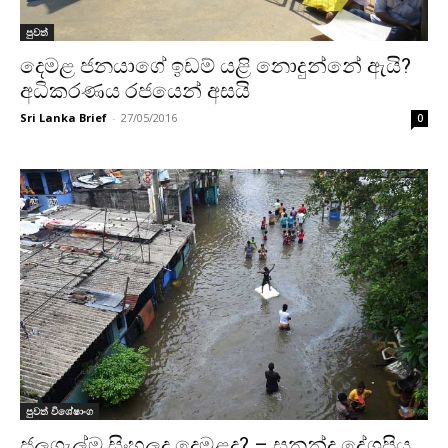
පුවත්
දෙමළ ජනයාගේ ඉඩම් යළි නොදුන්නේ ඇයි?
අධිකරණය රජයෙන් අසයි
Sri Lanka Brief
-
27/05/2016
0
පුවත් විශේෂාංග
ජලගැල්ම සිංහලද දෙමළද? – සුනන්ද දේශප්‍රිය