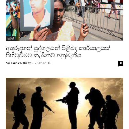
පුවත්
අතුරුදහන් පුද්ගලයන් පිළිබඳ කාර්යාලයක්
පිහිටුවීමට කැබිනට් අනුමැතිය
Sri Lanka Brief
-
26/05/2016
0