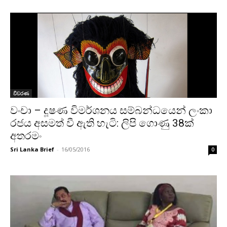
විවරණ
වංචා – දූෂණ විමර්ශනය සම්බන්ධයෙන් ලංකා
රජය අසමත් වී ඇති හැටි: ලිපි ගොණු 38ක්
අතරමං
Sri Lanka Brief
-
16/05/2016
0