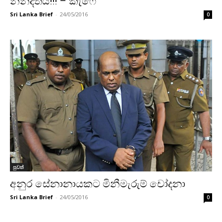
නින්දිතයි!!! – කැෆේ
Sri Lanka Brief
-
24/05/2016
0
පුවත්
අනුර සේනානායකට මිනීමැරුම් චෝදනා
Sri Lanka Brief
-
24/05/2016
0