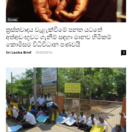
විවරණ
ත්‍රස්තවාදය වැළැක්වීමේ පනත යටතේ
අත්අඩංඟුවට ගැනීම් සඳහා මානව හිමිකම්
කොමිසම විධිවිධාන පණවයි
Sri Lanka Brief
-
29/05/2016
0