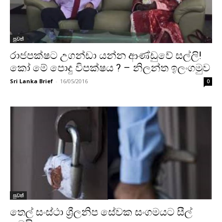
පුවත්
රාජපක්ෂට උගන්ඩා යන්න ආණ්ඩුවේ සල්ලි!
කෝ මේ පොදු විපක්ෂය ? – නිලන්ත ඉලංගමුව
Sri Lanka Brief
-
16/05/2016
0
පුවත්
තෙල් සංස්‌ථා ශ්‍රීලනිප සේවක සංගමයට සීල්