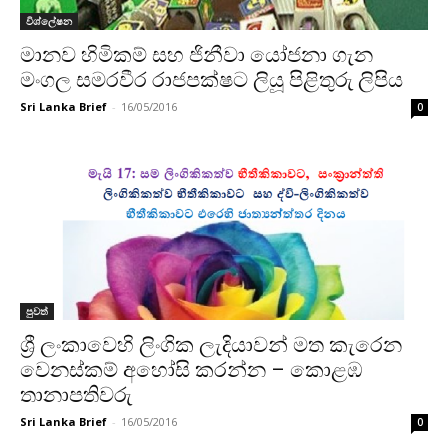
විශ්ලේෂන
මානව හිමිකම් සහ ජිනීවා යෝජනා ගැන
මංගල සමරවීර රාජපක්ෂට ලියූ පිළිතුරු ලිපිය
Sri Lanka Brief
-
16/05/2016
0
පුවත්
ශ්‍රී ලංකාවෙහි ලිංගික ලැදියාවන් මත කැරෙන
වෙනස්කම් අහෝසි කරන්න – කොළඹ
තානාපතිවරු
Sri Lanka Brief
-
16/05/2016
0