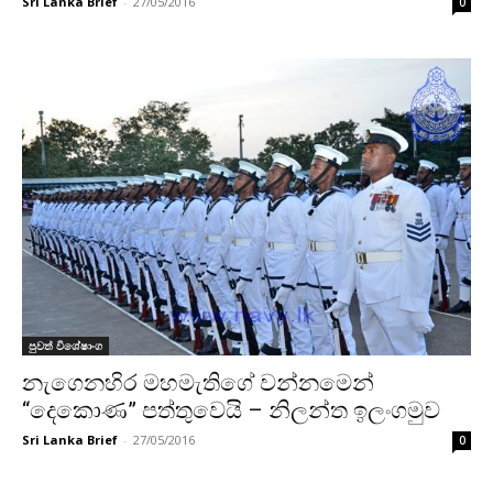
Sri Lanka Brief
-
27/05/2016
0
පුවත් විශේෂාංග
නැගෙනහිර මහමැතිගේ වන්නමෙන්
“දෙකොණ” පත්තුවෙයි – නිලන්ත ඉලංගමුව
Sri Lanka Brief
-
27/05/2016
0