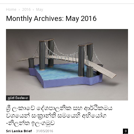
Home
2016
May
Monthly Archives: May 2016
පුවත් විශේෂාංග
ශ්‍රී ලංකාවේ දේශපාලනික සහ ආර්ථිකමය
වශයෙන් සංක්‍රාන්ති සමයෙහි අභියෝග
-නිලන්ත ඉලංගමුව
Sri Lanka Brief
-
31/05/2016
0