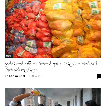
පුවත්
සූජීව සේනසිංහ රජයේ ආධාරවලට තමන්ගේ
රූපයත් අලවලා
Sri Lanka Brief
-
23/05/2016
0