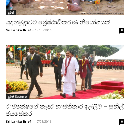
පුවත්
යුද හමුදාවට ශ්‍රේෂ්ඨාධිකරණ නියෝගයක්
Sri Lanka Brief
-
18/05/2016
0
පුවත් විශේෂාංග
රාජපක්ෂගේ කෑදර නාස්තිකාර ඉල්ලීම – සුනිල්
ජයසේකර
Sri Lanka Brief
-
17/05/2016
0