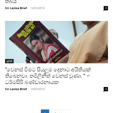
තබයි
Sri Lanka Brief
-
16/05/2016
0
පුවත්
“වෙනස් වීමට සියලූම දෙනාට අයිතියක්
තිබෙනවා. තමිලිනිත් වෙනස් වුණා. ” –
ධර්මසිරි බණ්ඩාරනායක
Sri Lanka Brief
-
14/05/2016
0