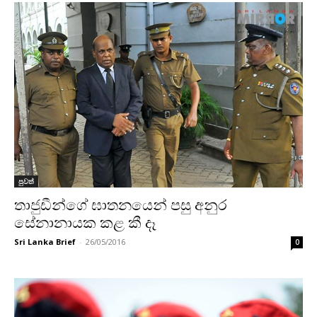
පුවත්
තාජුඩීන්ගේ ඝාතනයෙන් පසු අනුර
සේනානායක කළ කී දෑ
Sri Lanka Brief
-
26/05/2016
0