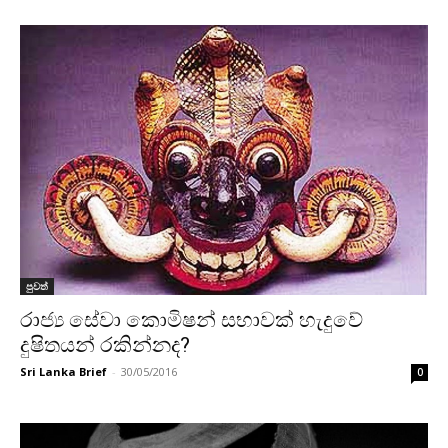
පුවත්
රාජ්‍ය සේවා කොමිෂන් සභාවක් හැදුවේ
දුෂිතයන් රකින්නද?
Sri Lanka Brief
-
30/05/2016
0