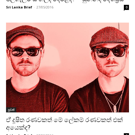
Sri Lanka Brief
-
27/05/2016
0
පුවත්
ඒ් දූෂිත රණවකත් මේ ලේකම් රණවකත් එක්
අයෙක්ද?