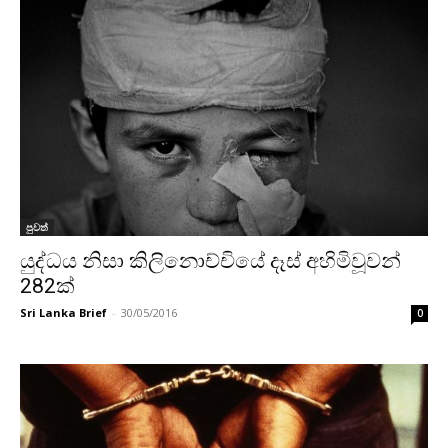
පුවත්
යුද්ධය නිසා කිලිනොච්චියේ දෑස් අහිමිවූවන්
282ක්
Sri Lanka Brief
-
30/05/2016
0