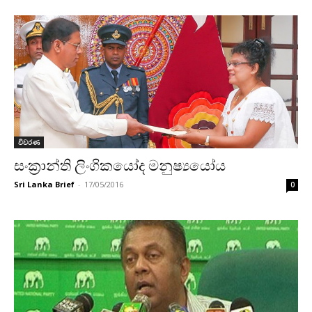
විවරණ
සංක්‍රාන්ති ලිංගිකයෝද මනුෂ්‍යයෝය
Sri Lanka Brief
-
17/05/2016
0