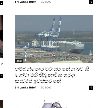
Sri Lanka Brief
-
19/02/2021
0
0
පුවත්
ධය
හම්බන්තොට වරායම ගන්න බව කී
ගෝටා එහි තිබූ නාවික හමුදා
0
කඳවුරත් ඉවත්කර ගනී
Sri Lanka Brief
-
15/02/2021
0