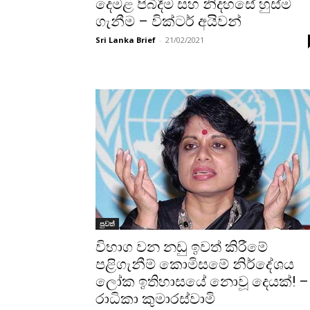
දෙමළ පිබිදීම සහ නිදහසේ හුස්ම
ගැනීම – වික්ටර් අයිවන්
Sri Lanka Brief
-
21/02/2021
පුවත්
විභාග වන නඩු ඉවත් කිරීමේ
පළිගැනීම් කොමිසමේ නිර්දේශය
ලෝක ඉතිහාසයේ නොවූ දෙයක්! –
රාධිකා කුමාරස්වාමි