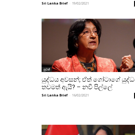
Sri Lanka Brief
-
19/02/2021
පුවත්
යුද්ධය අවසන්; ඒත් ගෝටාගේ යුද්
තවමත් ඇයි? – නවී පිල්ලේ
Sri Lanka Brief
-
16/02/2021