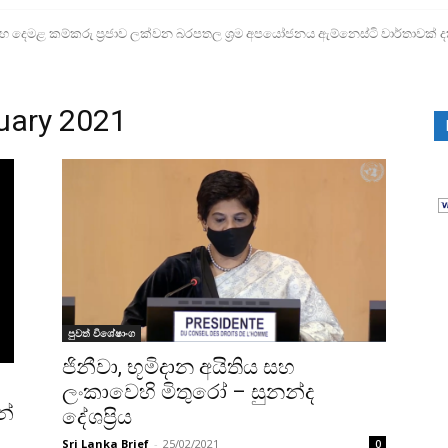
ෙමළ කම්කරු ප්‍රජාව ලක්වන බරපතල ශ්‍රම අපයෝජනය ඇම්නෙස්ටි වාර්තාවක් දක
 ළමා අපයෝජන පැමිණිලි 300ක්!
ruary 2021
පුවත් විශේෂාංග
ජිනීවා, භූමිදාන අයිතිය සහ
ලංකාවෙහි මිතුරෝ – සුනන්ද
න්
දේශප්‍රිය
Sri Lanka Brief
-
25/02/2021
0