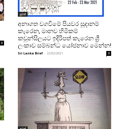
පුවත්
අනාගත වගවීමේ පියවර සූදානම්
කැරෙන, මානව හිමිකම්
කවුන්සිලයට ඉදිරිපත් කැරෙන ශ්‍රී
0
ලංකාව සම්බන්ධ යෝජනාව මෙන්න!
Sri Lanka Brief
-
22/02/2021
0
පුවත්