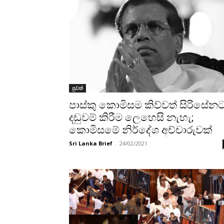
පුවත්
පාස්කු කොමිසම කිව්වත් සිරිසේන
දඩුවම් කිරීම ලෙහෙසි නැහැ;
කොමිසමේ නිර්දේශ අච්චාරුවක්
Sri Lanka Brief
-
24/02/2021