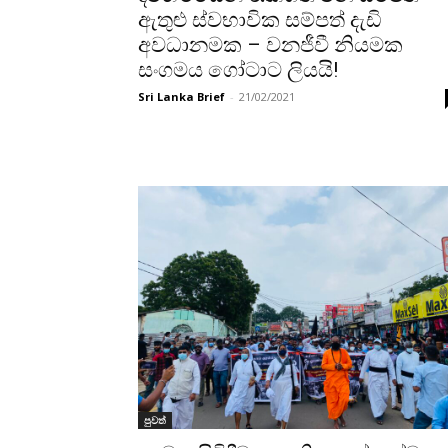
ඇතුළු ස්වභාවික සම්පත් දැඩි
අවධානමක – වනජීවී නියමක
සංගමය ගෝටාට ලියයි!
Sri Lanka Brief
-
21/02/2021
පුවත්