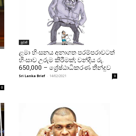
පුවත්
ළමා හිංසනය අනාගත පරම්පරාවටත්
හිංසාව උරුම කිරීමක්; වන්දිය රු.
650,000 – ශ්‍රේෂ්ඨාධිකරණ තීන්දුව
Sri Lanka Brief
-
14/02/2021
0
0