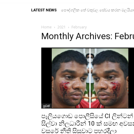
LATEST NEWS
පෞද්ගලික තේ වතුවල සේවය කරන මලයියාහ ද
තෙවරසක් තුළ බෞද්ධ භික්ෂූන්ට එරෙහිව
Home
2021
February
Monthly Archives: Feb
පුවත්
පෑලියගොඩ පොලීසියේ CI ලින්ටන්
සිල්වා නිලධාරීන් 10 ක් සමඟ අවස
වසරේ නීති සිසුවාට පහරදීලා