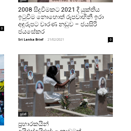
2008 සිදුවීමකට 2021 දී යුක්තිය
ඉටුවීම නොහොත් රූපවාහිනී ඉරා
අඳුරුපට වාරණ නඩුව – ජයසිරි
0
ජයසේකර
Sri Lanka Brief
-
21/02/2021
0
පුවත්
ප්‍රහාරකයින්