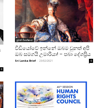
පුවත් විශේෂාංග
වීඩියෝවේ ඉන්නේ ඔබම වුනත් අපි
ට
ඔබ සමගයි උමාරියා! – පබා දේශප්‍රිය
Sri Lanka Brief
-
23/02/2021
0
0