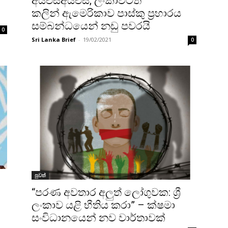
අයිඑස්අයිඑස්; ලංකාවටත්
කලින් ඇමෙරිකාව පාස්කු ප්‍රහාරය
සම්බන්ධයෙන් නඩු පවරයි
0
Sri Lanka Brief
-
19/02/2021
0
පුවත්
“පරණ අවතාර අලුත් ලෝගුවක: ශ්‍රී
ලංකාව යළි භීතිය කරා” – ක්ෂමා
සංවිධානයෙන් නව වාර්තාවක්