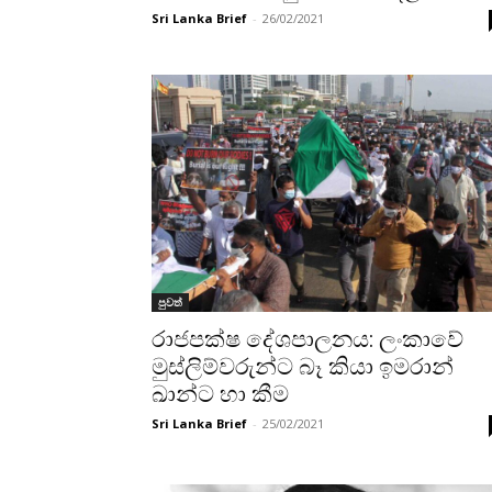
Sri Lanka Brief
-
26/02/2021
පුවත්
රාජපක්ෂ දේශපාලනය: ලංකාවේ
මුස්ලිම්වරුන්ට බෑ කියා ඉමරාන්
ඛාන්ට හා කීම
Sri Lanka Brief
-
25/02/2021