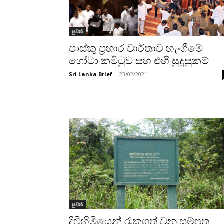
පුවත්
පාස්කු ප්‍රහාර වාර්තාව හැංගීමේ
ගෝටා කමිටුව සහ එහි සුදුසුකම්
Sri Lanka Brief
-
23/02/2021
පුවත්
දිවිහිමියෙන් රැකගත් වන සම්පත