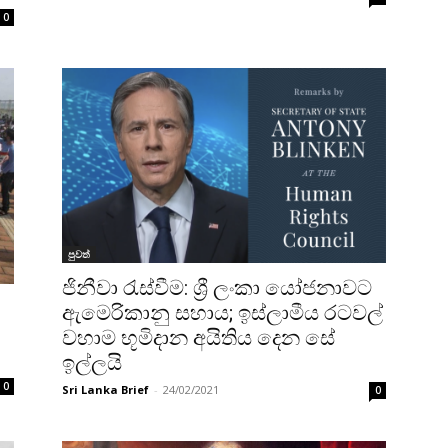
0
පුවත්
ජිනීවා රැස්වීම: ශ්‍රී ලංකා යෝජනාවට
ඇමෙරිකානු සහාය; ඉස්ලාමීය රටවල්
වහාම භූමිදාන අයිතිය දෙන සේ
ඉල්ලයි
0
Sri Lanka Brief
-
24/02/2021
0