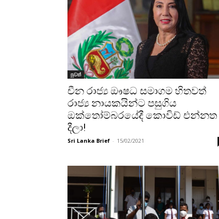
පුවත්
චීන රාජ්‍ය ඖෂධ සමාගම හිතවත්
රාජ්‍ය නායකයින්ට පසුගිය
ඔක්තෝම්බරයේදී කොවිඩ් එන්නත
දීලා!
Sri Lanka Brief
-
15/02/2021