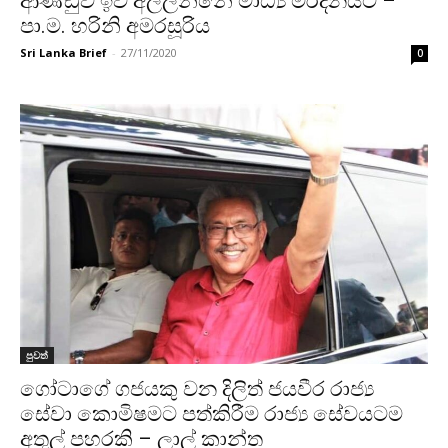
ආණ්ඩුව ඉව අල්ලන්නේ මාධ්‍ය මර්දනයට –
පා.ම. හරිනි අමරසූරිය
Sri Lanka Brief
-
27/11/2020
0
පුවත්
ගෝටාගේ ගජයකු වන දිලිත් ජයවීර රාජ්‍ය
සේවා කොමිෂමට පත්කිරීම රාජ්‍ය සේවයටම
අතුල් පහරකි – ලාල් කාන්ත