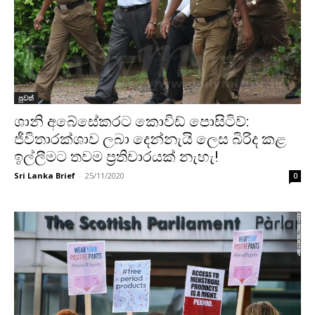
පුවත්
ශානි අබේසේකරට කොවිඩ් පොසිටිව්:
ජීවිතාරක්ශාව ලබා දෙන්නැයි ලෙස බිරිද කළ
ඉල්ලීමට තවම ප්‍රතිචාරයක් නැහැ!
Sri Lanka Brief
-
25/11/2020
0