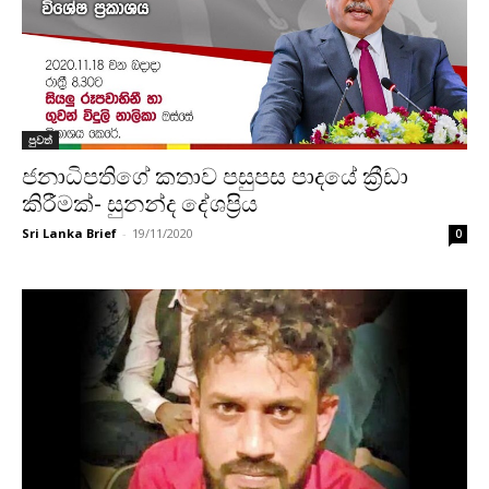
පුවත්
ජනාධිපතිගේ කතාව පසුපස පාදයේ ක්‍රීඩා
කිරීමක්- සුනන්ද දේශප්‍රිය
Sri Lanka Brief
-
19/11/2020
0