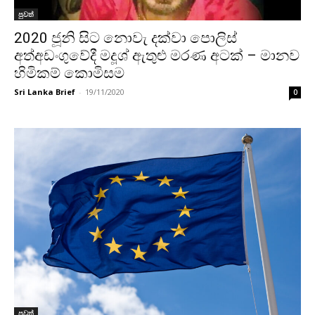
පුවත්
2020 ජූනි සිට නොවැ දක්වා පොලිස්
අත්අඩංගුවේදී මදූශ් ඇතුළු මරණ අටක් – මානව
හිමිකම් කොමිසම
Sri Lanka Brief
-
19/11/2020
0
පුවත්