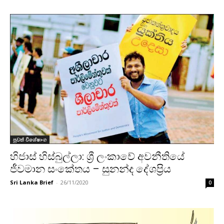
පුවත් විශේෂාංග
හිජාස් හිස්බුල්ලා: ශ්‍රී ලංකාවේ අවනීතියේ
ජීවමාන සංකේතය – සුනන්ද දේශප්‍රිය
Sri Lanka Brief
-
26/11/2020
0