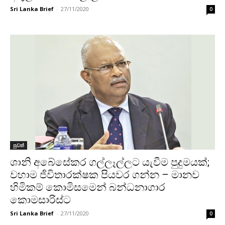
Sri Lanka Brief
-
27/11/2020
0
පුවත්
ශානි අබේසේකර ගල්ලෑල්ලට යැවීම පුදුමයක්;
වහාම ජිවිතාරක්ෂක පියවර ගන්න – මානව
හිමිකම් කොමිසමෙන් බන්ධනාගාර
කොමසාරිස්ට
Sri Lanka Brief
-
27/11/2020
0