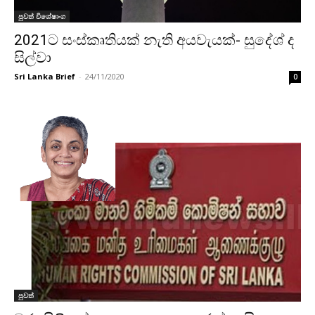
පුවත් විශේෂාංග
2021ට සංස්කෘතියක් නැති අයවැයක්- සුදේශ් ද
සිල්වා
Sri Lanka Brief
-
24/11/2020
0
පුවත්