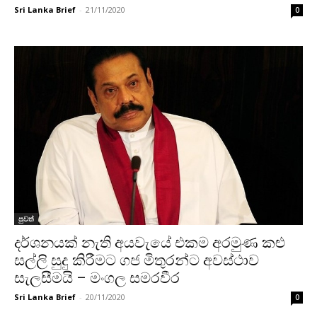
Sri Lanka Brief
-
21/11/2020
0
පුවත්
දර්ශනයක් නැති අයවැයේ එකම අරමුණ කළු
සල්ලි සුදු කිරීමට ගජ මිතුරන්ට අවස්ථාව
සැලසීමයි – මංගල සමරවීර
Sri Lanka Brief
-
20/11/2020
0