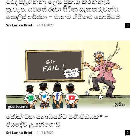
වරද පිළිගන්නා ලෙස ප්‍රකාශ කරන්නැයි
ත්‍ර.වැ.ප. යටතේ රඳවා සිටින සැකකරුවන්ට
පොලිස් තර්ජන – මානව හිමිකම් කොමිසම
Sri Lanka Brief
-
24/11/2020
0
පුවත් විශේෂාංග
ජෝක් වන ජනාධිපතිට පණිවිඩයක්* –
ජයදේව උයන්ගොඩ
Sri Lanka Brief
-
24/11/2020
0