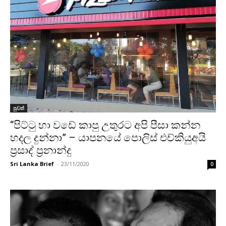
පුවත්
“පිට්ටු හා වඩේ කාපු උතුරට අපි පීසා කන්න
හදල දුන්නා” – යාපනයේ පොලිස් එච්කියුඅයි
ප්‍රසාද් ප්‍රනාන්දු
Sri Lanka Brief
-
23/11/2020
0