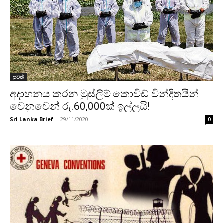
පුවත්
අදාහනය කරන මුස්ලිම් කොවිඩ් වින්දිතයින්
වෙනුවෙන් රු.60,000ක් ඉල්ලයි!
Sri Lanka Brief
-
29/11/2020
0