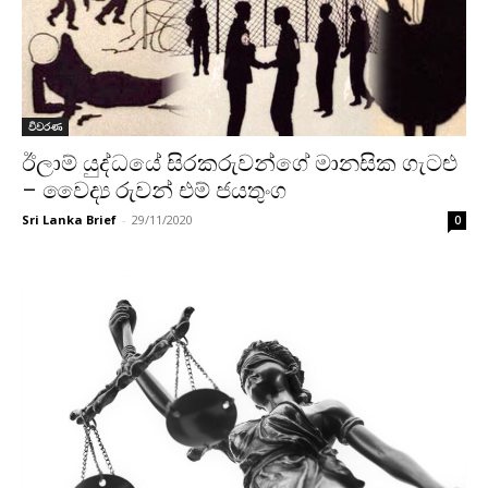
විවරණ
ඊලාම් යුද්ධයේ සිරකරුවන්ගේ මානසික ගැටළු
– වෛද්‍ය රුවන් එම් ජයතුංග
Sri Lanka Brief
-
29/11/2020
0