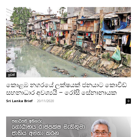
පුවත්
කොළඹ නගරයේ ලක්ෂයක් ජනයාට කොවිඩ්
සහනාධාර අවශ්‍යයි – රෝසි සේනානායක
Sri Lanka Brief
-
20/11/2020
0