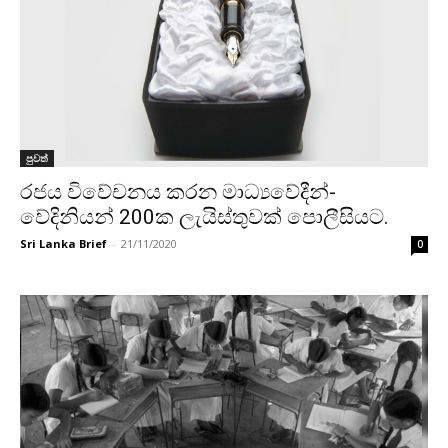
පුවත්
රජය විවේචනය කරන මාධ්‍යවේදීන්-
වේදිනියන් 200ක ලැයිස්තුවක් පොලීසියට.
Sri Lanka Brief
-
21/11/2020
0