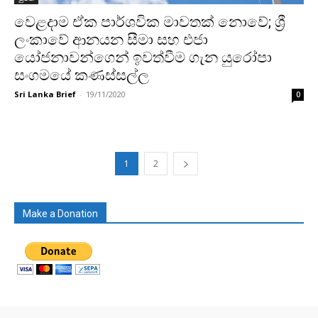
වෙළදාම ඒක පාර්ශවික මාවතක් නොවේ; ශ්‍රී
ලංකාවේ ආනයන සීමා සහ එජා
යෝජනාවන්ගෙන් ඉවත්වීම ගැන යුරෝපා
සංගමයේ කණස්සල්ල
Sri Lanka Brief
-
19/11/2020
0
1
2
Make a Donation