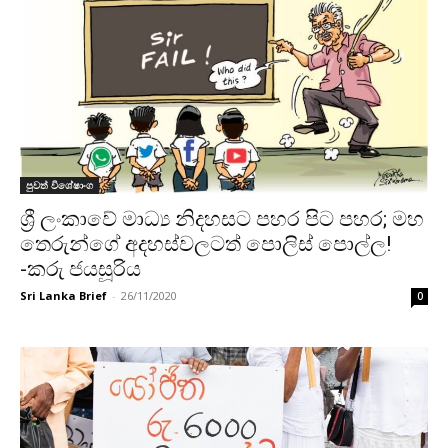
පුවත් විශේෂාංග
ශ්‍රී ලංකාවේ මාධ්‍ය නිදහසට පහර පිට පහර; මහ
තෙරුන්ගේ අදහස්වලටත් පොලිස් පොල්ල!
-කරු ජයසූරිය
Sri Lanka Brief
-
26/11/2020
0