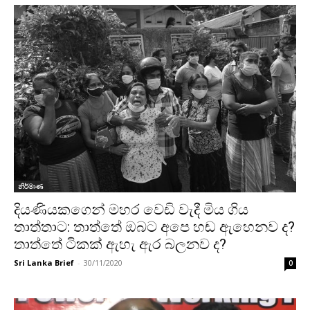
නිර්මාණ
දියණියකගෙන් මහර වෙඩි වැදී මිය ගිය
තාත්තාට: තාත්තේ ඔබට අපෙ හඬ ඇහෙනව ද?
තාත්තේ ටිකක් ඇහැ ඇර බලනව ද?
Sri Lanka Brief
-
30/11/2020
0