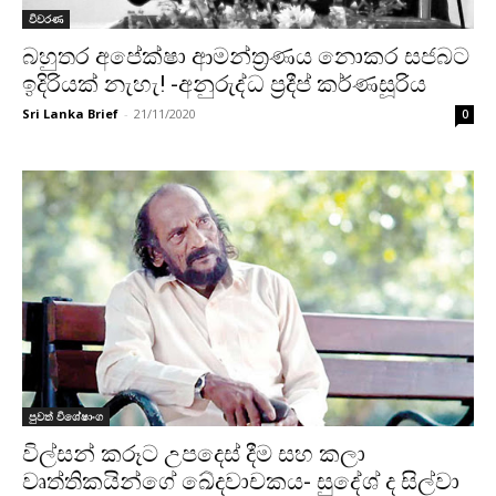
විවරණ
බහුතර අපේක්ෂා ආමන්ත්‍රණය නොකර සජබට
ඉදිරියක් නැහැ! -අනුරුද්ධ ප්‍රදීප් කර්ණසූරිය
Sri Lanka Brief
-
21/11/2020
0
පුවත් විශේෂාංග
විල්සන් කරූට උපදෙස් දීම සහ කලා
වෘත්තිකයින්ගේ ඛේදවාචකය- සුදේශ් ද සිල්වා