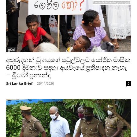
පුවත්
අතුරුදහන් වූ අයගේ පවුල්වලට යෝජිත මාසික
6000 දිමනාව සඳහා අයවැයේ ප්‍රතිපාදන නැහැ
– බ්‍රිටෝ ප්‍රනාන්දු
Sri Lanka Brief
-
25/11/2020
0