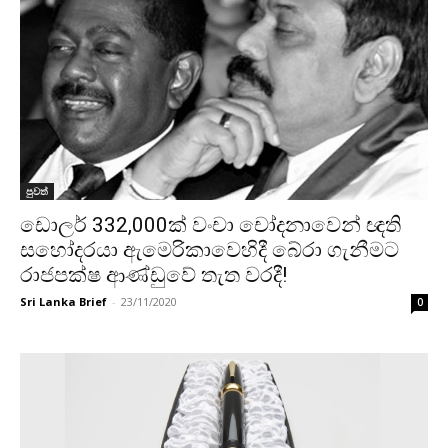
පුවත්
ඩොලර් 332,000ක් වංචා චෝදනාවෙන් ඥති
සහෝදරයා ඇමෙරිකාවෙහිදී බේරා ගැනීමට
රාජපක්ෂ ආණ්ඩුවේ තැත වරදී!
Sri Lanka Brief
-
23/11/2020
0