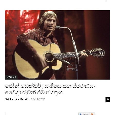
නිර්මාණ
ජෝන් ඩෙන්වර් ; සංගීතය සහ ස්මරණය-
වෛද්‍ය රුවන් එම් ජයතුංග
Sri Lanka Brief
-
24/11/2020
0