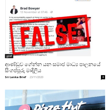
පුවත්
ආණ්ඩුව ගේන්න යන සමාජ මාධ්‍ය පාලනයේ
සිංගප්පූරු මාදිලිය
Sri Lanka Brief
-
23/11/2020
0