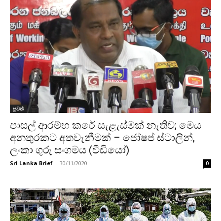
පුවත්
පාසල් ආරම්භ කරේ සැළැස්මක් නැතිව; මෙය
අනතුරකට අතවැනීමක් – ජෝෂප් ස්ටාලින්,
ලංකා ගුරු සංගමය‍ (වීඩියෝ)
Sri Lanka Brief
-
30/11/2020
0