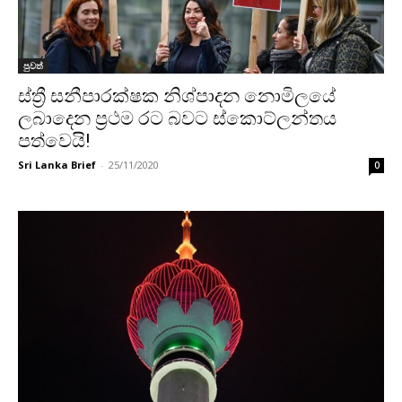
පුවත්
ස්ත්‍රී සනීපාරක්ෂක නිශ්පාදන නොමිලයේ
ලබාදෙන ප්‍රථම රට බවට ස්කොට්ලන්තය
පත්වෙයි!
Sri Lanka Brief
-
25/11/2020
0