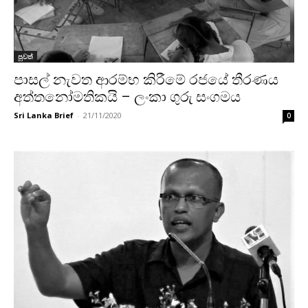
පුවත්
පාසල් නැවත ආරම්භ කිරීමේ රජයේ තීරණය
අත්තනෝමතිකයි – ලංකා ගුරු සංගමය
Sri Lanka Brief
-
21/11/2020
0