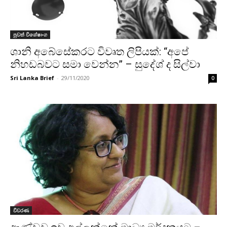
පුවත් විශේෂාංග
ශානි අබේසේකරට විවෘත ලිපියක්: “අපේ
නිහඩබවට සමා වෙන්න” – සුදේශ් ද සිල්වා
Sri Lanka Brief
-
29/11/2020
0
විවරණ