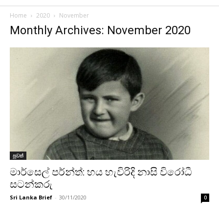
Home
2020
November
Monthly Archives: November 2020
පුවත්
මාර්සෙල් පර්න්ත්: හය හැවිරිදි නාසි විරෝධී
සටන්කරු
Sri Lanka Brief
-
30/11/2020
0