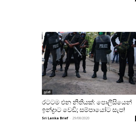
පුවත්
රටටම එන නීතියක්: පොලීසියෙන්
ඉන්ද්‍රාට වෙඩි; සම්පායෝට සැප!
Sri Lanka Brief
-
29/08/2020