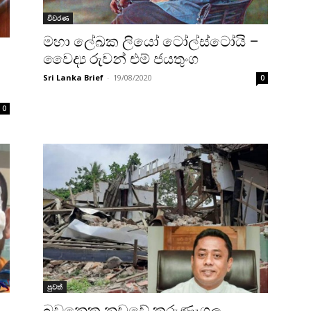
විවරණ
මහා ලේඛක ලියෝ ටෝල්ස්ටෝයි –
වෛද්‍ය රුවන් එම් ජයතුංග
Sri Lanka Brief
-
19/08/2020
0
0
පුවත්
බුවනෙක නඩුවේ කුරුණෑගල