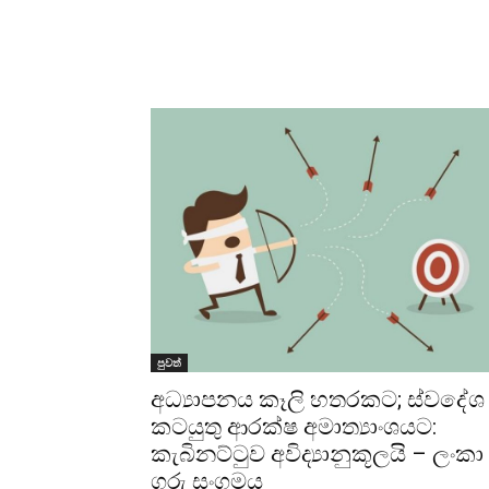
පුවත්
අධ්‍යාපනය කෑලි හතරකට; ස්වදේශ
කටයුතු ආරක්ෂ අමාත්‍යාංශයට:
කැබිනට්ටුව අවිද්‍යානුකූලයි – ලංකා
ගුරු සංගමය