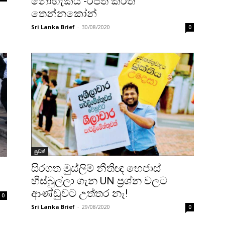
නොහැකිය -රජිත් කීර්ති
තෙන්නකෝන්
Sri Lanka Brief
-
30/08/2020
0
පුවත්
සිරගත මුස්ලිම් නීතිඥ හෙජාස්
හිස්බුල්ලා ගැන UN ප්‍රශ්න වලට
ආණ්ඩුවට උත්තර නෑ!
0
Sri Lanka Brief
-
29/08/2020
0