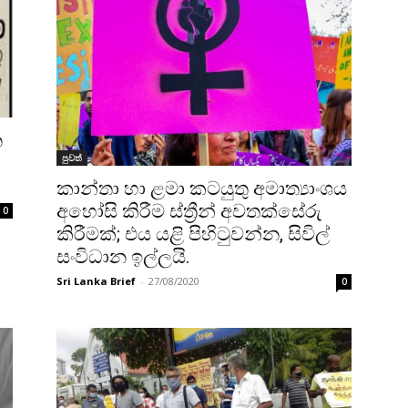
න
පුවත්
කාන්තා හා ළමා කටයුතු අමාත්‍යාංශය
අහෝසි කිරීම ස්ත්‍රීන් අවතක්සේරු
0
කිරීමක්; එය යළි පිහිටුවන්න, සිවිල්
සංවිධාන ඉල්ලයි.
Sri Lanka Brief
-
27/08/2020
0