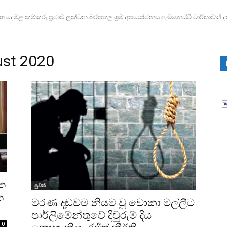
ෙමළ කම්කරු ප්‍රජාව ලක්වන බරපතල ශ්‍රම අපයෝජනය ඇම්නෙස්ටි වාර්තාවක් දක
 ළමා අපයෝජන පැමිණිලි 300ක්!
ust 2020
ත
පුවත්
ත
මරණ දඬුවම නියම වූ චොකා මල්ලීට
පාර්ලිමේන්තුවේ දිවුරුම් දිය
0