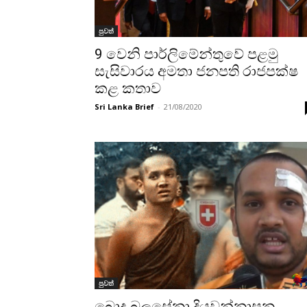
පුවත්
9 වෙනි පාර්ලිමේන්තුවේ පළමු
සැසිවාරය අමතා ජනපති රාජපක්ෂ
කළ කතාව
Sri Lanka Brief
-
21/08/2020
පුවත්
බොදු බලසේනා දියවන්නාසන