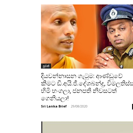
පුවත්
දියවන්නාසන ගැටුම: ආණ්ඩුවේ
කීමට ඩී.අයි.ජී.දේශබන්දු, විමලතිස්
හිමි හංගලා, ජනපති නිවසටත්
ගෙනියලා!
Sri Lanka Brief
-
29/08/2020