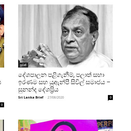
පුවත්
දේශපාලන පළිගැනීම්, පලාත් සභා
ඉරණම සහ යූඇන්පී සිවිල් සමාජය –
ස
සුනන්ද දේශප්‍රිය
Sri Lanka Brief
-
27/08/2020
0
0