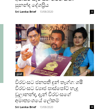
සුනන්ද දේශප්‍රිය
Sri Lanka Brief
-
13/08/2020
0
පුවත්
විරවංසට ජනපති දුන් තෑග්ග: ශෂී
වීරවංසට ව්‍යාජ පාස්පෝට් හැදූ
චූලානන්ද, දැන් වීරවංසගේ
අමාත්‍යංශයේ ලේකම්
Sri Lanka Brief
-
13/08/2020
0