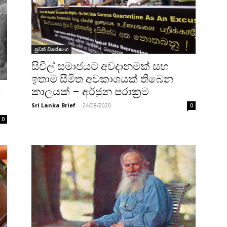
පුවත් විශේෂාංග
සිවිල් සමාජයට අවදානමක් සහ
ඉතාම සීමිත අවකාශයක් තිබෙන
කාලයක් – අර්ජුන පරාක්‍රම
ග
Sri Lanka Brief
-
24/08/2020
0
0