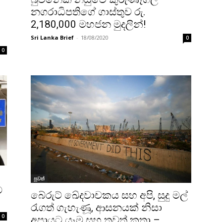
නගරාධිපතිගේ ගාස්තුව රු.
2,180,000 මහජන මුදලින්!
Sri Lanka Brief
-
18/08/2020
0
0
පුවත්
ට
බේරුට් ඛේදවාචකය සහ අපි, සුදු මල්
රැගත් ගැහැණූ, ආසනයක් නිසා
0
අපායට යෑම සහ තවත් කතා –