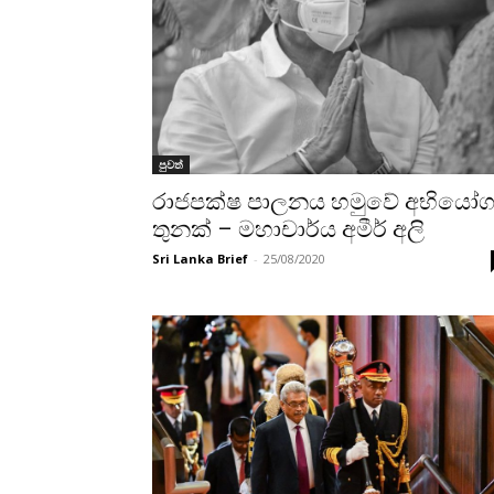
පුවත්
රාජපක්ෂ පාලනය හමුවේ අභියෝ
තුනක් – මහාචාර්ය අමීර් අලි
Sri Lanka Brief
-
25/08/2020