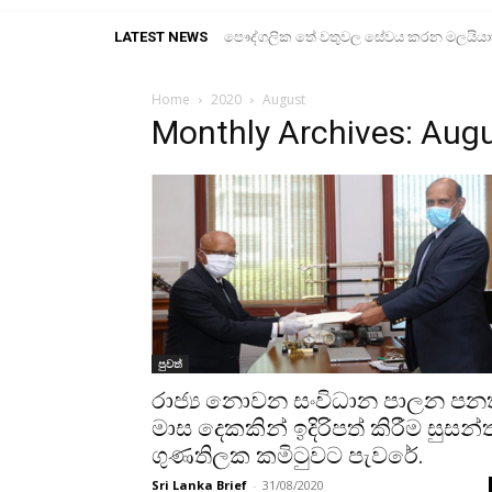
LATEST NEWS
පෞද්ගලික තේ වතුවල සේවය කරන මලයියාහ ද
තෙවරසක් තුළ බෞද්ධ භික්ෂූන්ට එරෙහිව
Home
2020
August
Monthly Archives: Aug
පුවත්
රාජ්‍ය නොවන සංවිධාන පාලන පන
මාස දෙකකින් ඉදිරිපත් කිරීම සුසන්
ගුණතිලක කමිටුවට පැවරේ.
Sri Lanka Brief
-
31/08/2020