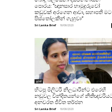
පොරය: “ඥානසාර හාමුදුරුවෝ
කඩුවක් අරගෙන ආවා, සභාපති මට
පිස්තෝලකින් ගැහුවා”
Sri Lanka Brief
-
18/08/2020
පුවත්
හිටපු මිලිටරි නිලධාරීන්ට එරෙහි
නඩුවල වින්දිතයන්ගේ නීතීඥවරිය
අනවරත ජීවිත තර්ජන
Sri Lanka Brief
-
18/08/2020