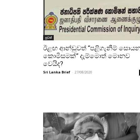
පුවත්
ඊළඟ ආන්ඩුවත් “පළිගැනීම් සොය
කොමිසමක්” දැම්මොත් මොනව
වෙයිද?
Sri Lanka Brief
-
27/08/2020