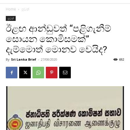
Home
පුවත්
පුවත්
ඊළඟ ආන්ඩුවත් “පළිගැනීම්
සොයන කොමිසමක්”
දැම්මොත් මොනව වෙයිද?
By
Sri Lanka Brief
-
27/08/2020
692