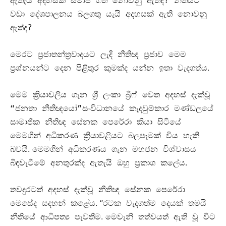
ඇතැයි අදහසක් සමාජ ගත නොවනු ඇත්ද? නීතියට
වඩා දේශපාලනය බලගතු යැයි අදහසක් ඇති නොවනු
ඇත්ද?
මෙරට ප්‍රජාතන්ත්‍රවාදයට ලැදි නීතිඥ ප්‍රජාව මෙම
.
ප්‍රශ්නයන්ට දෙන පිළිතුර කුමක්ද යන්න ඉතා වැදගත්ය
මෙම ක්‍රියාවලිය ගැන ශ්‍රී ලංකා බ්‍රීෆ් වෙත අදහස් දැක්වූ
“ජනතා නීතිඥයෝ”සංවිධානයේ කැදවුම්කාර මණ්ඩලයේ
සාමාජික නීතිඥ සේනක පෙරේරා කියා සිටියේ
මෙමගින් අධිකරණ ක්‍රියාවළියට බලපෑමක් විය හැකි
.
බවයි
මෙමගින් අධිකරණය ගැන මහජන විශ්වාසය
.
බිඳවැටීමේ අනතුරක්ද ඇතැයි ඔහු ප්‍රකාශ කලේය
තවදුරටත් අදහස් දැක්වූ නීතිඥ සේනක පෙරේරා
. “
මෙසේද සදහන් කළේය
රටක වැදගත්ම දෙයක් තමයි
.
නීතියේ ආධිපත්‍ය පැවතීම
මෙවැනි තත්වයත් ඇති වූ විට