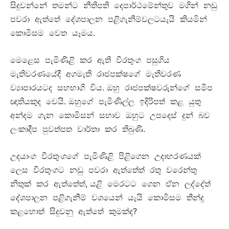
සිදුවන්නේ තමන්ට නීතිපති දෙපාර්ථමේන්තුව මගින් නඩු
පවරා ඇත්තේ දේශපාලන පළිගැනීම්වලටයැයි කියමින්
.
කොමිසම වෙත යෑමය
මෙළෙස පැමිණිළි කර ඇති වීරතුංග පසුගිය
මැතිවරණයේදී අගමැති රාජපක්ෂගේ මැතිවරණ
.
ව්‍යාපාරයටද සහභාගි විය
ඔහු රාජපක්ෂවරුන්ගේ සමීප
.
ඥාතියකුද වෙයි
ඔහුගේ පැමිණිල්ල ඉදිරිපත් කළ යුතු
අන්දම ගැන කොමිසන් සභාව ඔහුට උපදෙස් දුන් බව
.
ලංකාදීප පුවත්පත වාර්තා කර තිබුණි
උදයාංග වීරතුංගගේ පැමිණිළි පිළිගෙන උදාහරණයක්
ලෙස වීරතුංගට නඩු පවරා ඇත්තේත් රතු වරෙන්තු
,
නිතුක් කර ඇත්තේත්
යළි මෙරටට ගෙන ඒන ලද්දේත්
දේශපාලන පළිගැනීම් වශයෙන් යැයි කොමිසම තීන්දු
?
කළහොත් සිදුවනු ඇත්තේ කුමක්ද