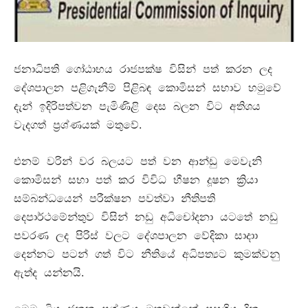
ජනාධිපති ගෝඨාභය රාජපක්ෂ විසින් පත් කරන ලද
දේශපාලන පළිගැනීම් පිළිබඳ කොමිසන් සභාව හමුවේ
දැන් ඉදිරිපත්වන පැමිණිළි දෙස බලන විට අතිශය
.
වැදගත් ප්‍රශ්ණයක් මතුවේ
එනම් වරින් වර බලයට පත් වන ආන්ඩු මෙවැනි
කොමිසන් සභා පත් කර විවිධ භීෂන දූෂන ක්‍රියා
සම්බන්ධයෙන් පරීක්ෂන පවත්වා නීතිපති
දෙපාර්ථමේන්තුව විසින් නඩු අධිචෝදනා යටතේ නඩු
පවරණ ලද පිරිස් වලට දේශපාලන වේදිකා සාදාා
දෙන්නට පටන් ගත් විට නීතියේ අධිපත්‍යට කුමක්වනු
.
ඇත්ද යන්නයි