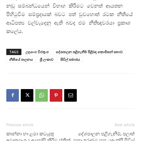
නඩු සම්බන්ධයෙන් විභාග කිරීමට වෙනත් ආයතන
පිහිටුවීම සම්ප්‍රදායක් බවට පත් වුවහොත් රටක නීතියේ
ආධිපත්‍ය වල්වැදෙනු ඇති බවද එම නීතිඥවරයා ප්‍රකාශ
.
කලේය
TAGS
උදයාංග වීරතුංග
දේශපාලන පළිගැනීම් පිළිබඳ කොමිසන් සභාව
නීතියේ පාලනය
ශ්‍රී ලංකාව
සිවිල් සමාජය
Previous article
Next article
කාන්තා හා ළමා කටයුතු
දේශපාලන පළිගැනීම්, පලාත්
අමාත්‍යාංශය අහෝසි කිරීම ස්ත්‍රීන්
සභා ඉරණම සහ යූඇන්පී සිවිල්