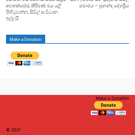
අවතක්සේරු කිරීමක්; එය යළි
සමාජය – සුනන්ද දේශප්‍රිය
පිහිටුවන්න, සිවිල් සංවිධාන
ඉල්ලයි.
Make a Donation
Make a Donation
© 2021