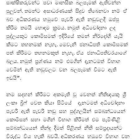
සාක්ෂිකරුවන්ට පවා මානසික බලපෑමක් ඇතිවන්න
.
පුලුවන්
තමන්ට අසාධරණයක් සිදුව තිබෙනවා නම් ඒ්
බව අධිකරණය හමුවේ පැවරී ඇති නඩුවලදී ඔප්පු
.
කිරීම තමයි හොඳම ක්‍රමය
නමුත් අධිචෝදනා ලද
පුද්ලයකුට කොමිසමක් ඉදිරියේ තමන් නිර්දෝශී යැයි
.
කීමට තහනමක් නැහැ
මෙවැනි ජනාධිපති කොමිසමක්
.
පත් කිරීමට තහනමකුත් නැහැ
ඒය ජනාධිපතිවරයාගේ
.
බලය
නමුත් ප්‍රශ්ණය නම් එමගින් දැනටමත් විභාග
වෙමින් ඇති නඩුවලට වන බලපෑමක් වීමට ඇති
.
ඉඩයි”
නම සදහන් කිරීමට අකමැති වූ වෙනත් නීතිඥයකු ශ්‍රී
ලංකා බ්‍රීෆ් වෙත කියා සිටියේ දැනටමත් අධිචෝදනා
පැවරී ඇති පැවරී නඩු සහ පුද්ගලයින් සම්බන්ධයෙන්
කොමිසන් සභා මගින් විභාග කිරීමත් එම පැමිණිළි
සම්බන්ධයෙන් තීන්දු දීමත් පිළිගත් නීති සම්ප්‍රදායන්ට
.
විරුද්ධ විය හැකි බවයි
අධිකරණය හමුවේ විභාග වන