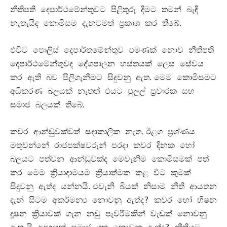
නීතිපති දෙපාර්ථමේන්තුවට පිළිතුරු දීමට තමන් බැඳී
.
නැතැයිද කොමිසම දැනටමත් ප්‍රකාශ කර තිබේ
එවිට පොලිස් දෙපාර්තමේන්තුව පමණක් නොව නීතිපති
දෙපාර්ථමේන්තුවද දේශපාලන හස්තයක් ලෙස සේවය
.
කර ඇති බව පිලිගැනීමට සිදුවනු ඇත
මෙම කොමිසමට
අධිකරණ බලයක් නැතත් එයට පුලුල් ප්‍රචාරක සහ
.
සමාජ බලයක් තිබේ
.
කවර ආන්ඩුවක්වත් සදාකාලික නැත
ඊළග ප්‍රශ්ණය
මතුවන්නේ රාජපක්ෂවරුන් පරදා කවර දිනක හෝ
බලයට පත්වන ආන්ඩුවක්ද මෙවැනිම කොමිසමක් පත්
කර මෙම ක්‍රියාදාමයම ක්‍රියාත්මක කළ විට කුමක්
.
සිදුවනු ඇත්ද යන්නයි
එවැනි බියක් නිසාම නීති ආයතන
දැන් සිටම අකර්මන්‍ය නොවනු ඇත්ද? කවර හෝ භීෂන
දූෂන ක්‍රියාවක් ගැන නඩු පැවරීමකින් වැඩක් නොවනු