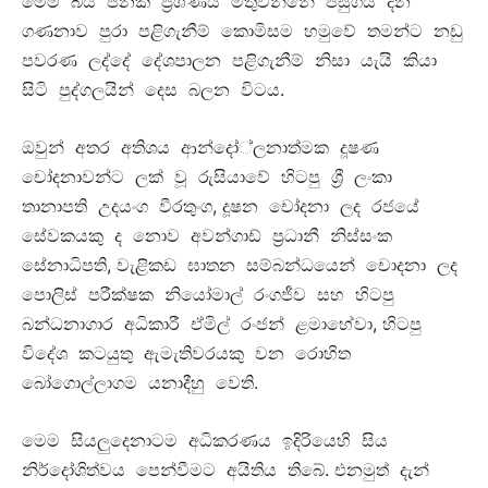
මෙම බිය ජනක ප්‍රශ්ණය මතුවන්නේ පසුගිය දින
ගණනාව පුරා පළිගැනීම් කොමිසම හමුවේ තමන්ට නඩු
පවරණ ලද්දේ දේශපාලන පළිගැනීම් නිසා යැයි කියා
.
සිටි පුද්ගලයින් දෙස බලන විටය
ඔවුන් අතර අතිශය ආන්දෝ්ලනාත්මක දූෂණ
චෝදනාවන්ට ලක් වූ රුසියාවේ හිටපු ශ්‍රී ලංකා
,
තානාපති උදයංග වීරතුංග
දූෂන චෝදනා ලද රජයේ
සේවකයකු ද නොව අවන්ගාඩ් ප්‍රධානී නිස්සංක
,
සේනාධිපති
වැළිකඩ ඝාතන සම්බන්ධයෙන් චොදනා ලද
පොලිස් පරීක්ෂක නියෝමාල් රංගජීව සහ හිටපු
,
බන්ධනාගාර අධිකාරී ඒමිල් රංජන් ළමාහේවා
හිටපු
විදේශ කටයුතු ඇමැතිවරයකු වන රොහිත
.
බෝගොල්ලාගම යනාදීහු වෙති
මෙම සියලුදෙනාටම අධිකරණය ඉදිරියෙහි සිය
.
නිර්දෝශිත්වය පෙන්වීමට අයිතිය තිබේ
එනමුත් දැන්