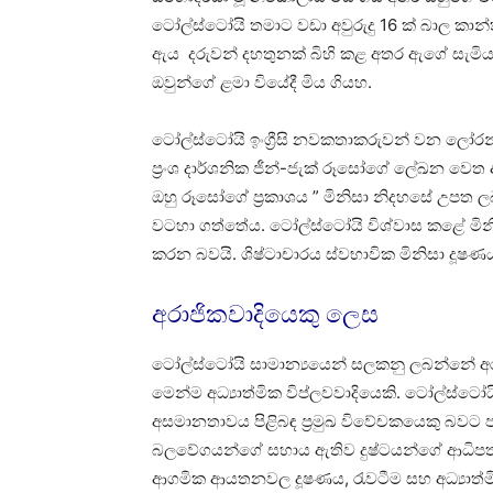
ටෝල්ස්ටෝයි තමාට වඩා අවුරුදු 16 ක් බාල කාන
ඇය දරුවන් දහතුනක් බිහි කළ අතර ඇගේ සැමිය
ඔවුන්ගේ ළමා වියේදී මිය ගියහ.
ටෝල්ස්ටෝයි ඉංග්‍රීසි නවකතාකරුවන් වන ලෝරන
ප්‍රංශ දාර්ශනික ජීන්-ජැක් රූසෝගේ ලේඛන වෙත
ඔහු රූසෝගේ ප්‍රකාශය ” මිනිසා නිදහසේ උපත 
වටහා ගත්තේය. ටෝල්ස්ටෝයි විශ්වාස කළේ මින
කරන බවයි. ශිෂ්ටාචාරය ස්වභාවික මිනිසා ද
අරාජිකවාදියෙකු ලෙස
ටෝල්ස්ටෝයි සාමාන්‍යයෙන් සලකනු ලබන්නේ අරාජ
මෙන්ම අධ්‍යාත්මික විප්ලවවාදියෙකි. ටෝල්ස්ටෝයි
අසමානතාවය පිළිබඳ ප්‍රමුඛ විවේචකයෙකු බවට පත
බලවේගයන්ගේ සහාය ඇතිව දුෂ්ටයන්ගේ ආධිපත්‍
ආගමික ආයතනවල දූෂණය, රැවටීම සහ අධ්‍යාත්මික