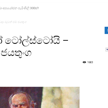
මා අපයෝජන පැමිණිලි 300ක්!
ය රුවන් එම් ජයතුංග
 ටෝල්ස්ටෝයි –
 ජයතුංග
1683