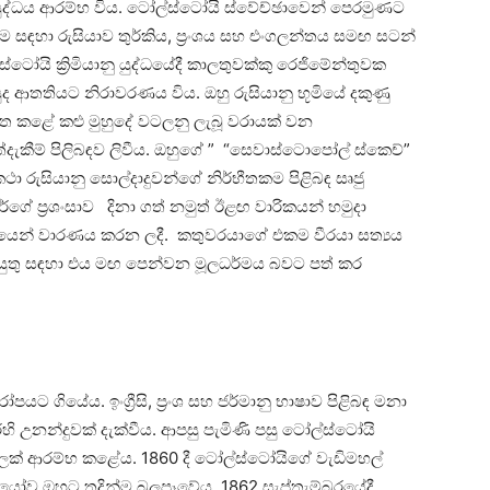
නු යුද්ධය ආරම්භ විය. ටෝල්ස්ටෝයි ස්වේච්ඡාවෙන් පෙරමුණට
 සඳහා රුසියාව තුර්කිය, ප්‍රංශය සහ එංගලන්තය සමඟ සටන්
්ටෝයි ක්‍රිමියානු යුද්ධයේදී කාලතුවක්කු රෙජිමේන්තුවක
ආතතියට නිරාවරණය විය. ඔහු රුසියානු භූමියේ දකුණු
 ගත කළේ කළු මුහුදේ වටලනු ලැබූ වරායක් වන
ැකීම් පිලිබඳව ලිවීය. ඔහුගේ ” “සෙවාස්ටොපෝල් ස්කෙච්”
 රුසියානු සොල්දාදුවන්ගේ නිර්භීතකම පිළිබඳ සෘජු
ගේ ප්‍රශංසාව දිනා ගත් නමුත් ඊළඟ වාරිකයන් හමුදා
ශයෙන් වාරණය කරන ලදී. කතුවරයාගේ එකම වීරයා සත්‍යය
යුතු සඳහා එය මඟ පෙන්වන මූලධර්මය බවට පත් කර
පයට ගියේය. ඉංග්‍රීසි, ප්‍රංශ සහ ජර්මානු භාෂාව පිළිබඳ මනා
ෙහි උනන්දුවක් දැක්වීය. ආපසු පැමිණි පසු ටෝල්ස්ටෝයි
සලක් ආරම්භ කළේය. 1860 දී ටෝල්ස්ටෝයිගේ වැඩිමහල්
ියෝව ඔහුට තදින්ම බලපෑවේය. 1862 සැප්තැම්බරයේදී