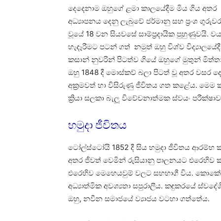
දෙදෙනාම ඔහුගේ ළමා කාලයේදීම මිය ගිය අතර ඔ
අධ්‍යාපනය දෙනු ලැබුවේ ජර්මානු සහ ප්‍රංශ ගුරුවර
වූයේ 18 වන සියවසේ සාම්ප්‍රදායික පුහුණුවයි. වයස
හැදෑරීමට පටන් ගත් නමුත් ඔහු විශ්ව විද්‍යාල
කසාන් නුවරින් පිටත්ව ගියේ ඔහුගේ මුතුන් මිත
ඔහු 1848 දී මොස්කව් බලා පිටත් වූ අතර වසර
අක්‍රමවත් හා විසිරුණු ජීවිතය ගත කළේය. මෙම 
ක්‍රියා සලකා බැලූ විවේචනාත්මක ස්වයං පරීක්ෂාව
හමුදා ජීවිතය
ටෝල්ස්ටෝයි 1852 දී සිය හමුදා ජීවිතය ආරම්භ
අතර ජීවත් වෙමින් රුසියානු පාලනයට එරෙහිව 
එරෙහිව මෙහෙයවුම් වලට සහභාගී විය. කොකේසස
අධ්‍යාත්මික අවශ්‍යතා සපුරාලීය. කඳුකරයේ ස්වද
ඔහු, නවීන සමාජයේ ව්‍යාජය වටහා ගත්තේය.