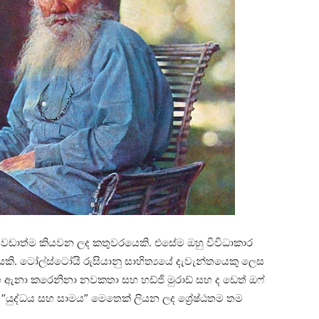
 වඩාත්ම කියවන ලද කතුවරයෙකි. එසේම ඔහු විවිධාකාර
කි. ටෝල්ස්ටෝයි රුසියානු සාහිත්‍යයේ දැවැන්තයෙකු ලෙස
 ඇනා කරෙනිනා නවකතා සහ හඩ්ජි මුරාඩ් සහ ද ඩෙත් ඔෆ්
 “යුද්ධය සහ සාමය” මෙතෙක් ලියන ලද ශ්‍රේෂ්ඨතම තම