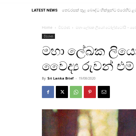
LATEST NEWS
තෙවරසක් තුළ බෞද්ධ භික්ෂූන්ට එරෙහිව ළ
Home
විවරණ
මහා ලේඛක ලියෝ ටෝල්ස්ටෝයි – වෛද්‍
විවරණ
මහා ලේඛක ලියෝ
වෛද්‍ය රුවන් එම්
By
Sri Lanka Brief
-
19/08/2020