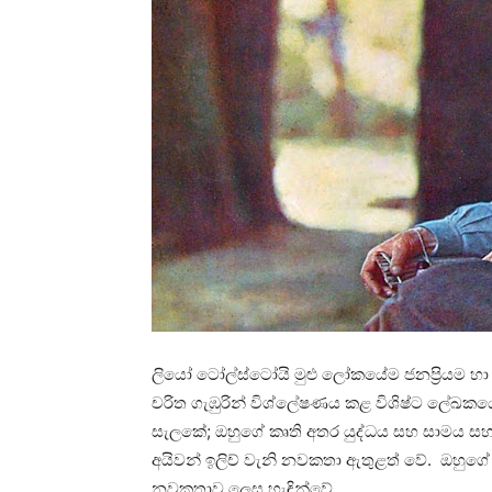
ලියෝ ටෝල්ස්ටෝයි මුළු ලෝකයේම ජනප්‍රියම හා
චරිත ගැඹුරින් විශ්ලේෂණය කළ විශිෂ්ට ලේඛකයෙ
සැලකේ; ඔහුගේ කෘති අතර යුද්ධය සහ සාමය සහ
අයිවන් ඉලිච් වැනි නවකතා ඇතුළත් වේ. ඔහුගේ
නවකතාව ලෙස හැඳින්වේ.