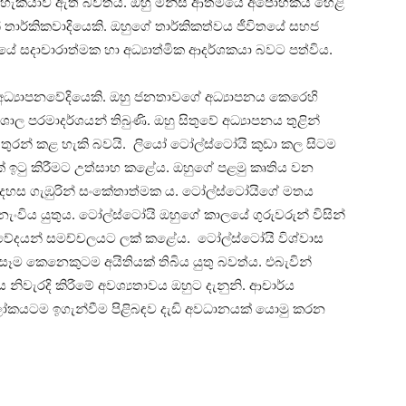
 හැකියාව ඇති බවත්ය. ඔහු මිනිස් ආත්මයේ අපෝහකය හෙළි
තාර්කිකවාදියෙකි. ඔහුගේ තාර්කිකත්වය ජීවිතයේ සහජ
යේ සදාචාරාත්මක හා අධ්‍යාත්මික ආදර්ශකයා බවට පත්විය.
ා අධ්‍යාපනවේදියෙකි. ඔහු ජනතාවගේ අධ්‍යාපනය කෙරෙහි
ශාල පරමාදර්ශයන් තිබුණි. ඔහු සිතුවේ අධ්‍යාපනය තුළින්
රන් කළ හැකි බවයි. ලියෝ ටෝල්ස්ටෝයි කුඩා කල සිටම
් ඉටු කිරීමට උත්සාහ කළේය. ඔහුගේ පළමු කෘතිය වන
අදහස ගැඹුරින් සංකේතාත්මක ය. ටෝල්ස්ටෝයිගේ මතය
ට නැංවිය යුතුය. ටෝල්ස්ටෝයි ඔහුගේ කාලයේ ගුරුවරුන් විසින්
‍රමවේදයන් සමච්චලයට ලක් කළේය. ටෝල්ස්ටෝයි විශ්වාස
 සෑම කෙනෙකුටම අයිතියක් තිබිය යුතු බවත්ය. එබැවින්
එය නිවැරදි කිරීමේ අවශ්‍යතාවය ඔහුට දැනුනි. ආචාර්ය
ෝකයටම ඉගැන්වීම පිළිබඳව දැඩි අවධානයක් යොමු කරන