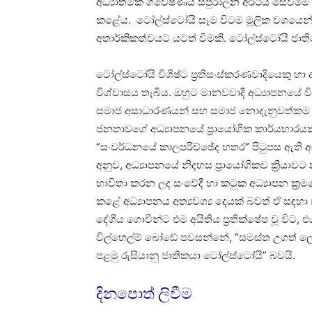
අධ්‍යාත්මික ගවේෂණය සපුරාලන අර්ථය සෙවීමේ
කළේය. ටෝල්ස්ටෝයි සෑම විටම මූලික වශයෙන් 
අතාර්කිකත්වයට යටත් වීමකි. ටෝල්ස්ටෝයි ජාති
ටෝල්ස්ටෝයි විශිෂ්ට ප්‍රතිසංස්කරණවාදියෙකු හ
විශ්වාසය තැබීය. ඔහුට මානවවාදී අධ්‍යාපනයේ වි
සමාජ අසාධාරණයන් සහ සමාජ නොදැනුවත්කම තු
ජනතාවගේ අධ්‍යාපනයේ ප්‍රායෝගික කාර්යභාරයක
“සංවර්ධනයේ කාලපරිච්ඡේද හතර” පිටුපස ඇති 
අනුව, අධ්‍යාපනයේ නිදහස ප්‍රායෝගිකව ක්‍රියාව
භාවිතා කරන ලද සංවේදී හා කටුක අධ්‍යාපන ක්
කළේ අධ්‍යාපනය අත්‍යවශ්‍ය දෙයක් බවත් ඒ සඳහා
දේශීය ගොවීන්ට එම අයිතිය ප්‍රතික්ෂේප වූ විට, 
විල්හෙල්ම් බෝඩේ පවසන්නේ, “සමස්ත උගත් ල
පළමු රුසියානු ජාතිකයා ටෝල්ස්ටෝයි” බවයි.
දිනපොත් ලිවීම