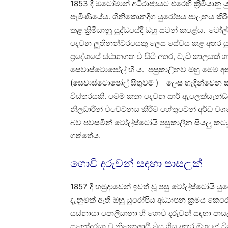
1853 දී ඔටෝමාන් අධිරාජ්‍යයට එරෙහි ක්‍රිමියා
පැමිණියේය. ගිනිකොනදිග යුරෝපය පාලනය කිරීම
කළ ක්‍රිමියානු යුද්ධයේදී ඔහු සටන් කළේය.
ටෝල්ස
දෙවන ලුතිනන්වරයෙකු ලෙස සේවය කළ අතර යුද 
ප්‍රදේශයේ ස්ථානගත වී සිටි අතර, වැඩි කාලයක්
සෙවාස්ටොපෝල් හි ය. පසුකාලීනව ඔහු මෙම අත්ද
(සෙවාස්ටොපෝල් සිතුවම් ) ලෙස හැඳින්වෙන කථා
විස්තරයකි. මෙම කතා දෙවන සාර් ඇලෙක්සැන්ඩර්
නිලධාරීන් විවේචනය කිරීම හේතුවෙන් අර්ධ ව
බව පවසමින් ටෝල්ස්ටෝයි පසුකාලීන සියලු කට
ගත්තේය.
ගොවි දරුවන් සඳහා පාසලක්
1857 දී හමුදාවෙන් ඉවත් වූ පසු ටෝල්ස්ටෝයි යුරෝ
දැනුමක් ඇති ඔහු යුරෝපීය අධ්‍යාපන ක්‍රමය කෙර
යස්නායා පොලියානා හි ගොවි දරුවන් සඳහා පා
සහෝදරයා වූ නිකොලායි මිය ගිය අතර ඔහුගේ ව