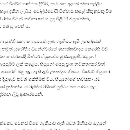
ේ විවේචනාත්මක ලිවීම, කථා සහ අදහස් නිසා පල්ලිය
ෙළා දකිනු ලැබීය.
ටෝල්ස්ටෝයි විශ්වාස කළේ කිතුනුවකු වීම
 රජය විසින් භාවිතා කරන ලද මිලිටරි බලය නිසා,
 පත් වූ බවත් ය.
හා යුක්ති සහගත භාවයක් ලබා ගැනීමට දැඩි උනන්දුවක්
ය කළ නමුත් යුරෝපීය ධනේශ්වරයේ භෞතිකවාදය කෙරෙහි වඩ
වන සංචාරයේදී වික්ටර් හියුගෝව මුණගැසුණි. ඔහුගේ
ැසසුමට ලක් කළේය. හියුගෝ සෙසු ප්‍රංශ නවකතාකරුවන්
කෙරෙහි ඔහු තුළ ඇති දැඩි උනන්දුව නිසාය. වික්ටර් හියුගෝ
 දියුණුව තවත් ශක්තිමත් විය. හියුගෝගේ නවකතා යම්
ක් දුන්නේය. ටෝල්ස්ටෝයිගේ යුද්ධය සහ සාමය තුළ,
දර්ශන ලිවූ ආකාරයෙනි.
ත්මකව වෙනස් වීමේ හැකියාව ඇති බවත් මිනිසාට ඔහුගේ