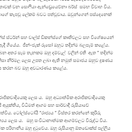
්තාවක් වන සොෆියා ඇන්ඩ්‍රෙයෙව්නා බර්ස් සමඟ විවාහ විය.
ාගේ කැපවූ ලේකම් බවට පත්වූවාය. ඔවුන්ගෙන් පස්දෙනෙක්
්ස් ස්ටර්න් සහ චාල්ස් ඩිකන්ස්ගේ කෘතිවලට සහ විශේෂයෙන්
 ඇදී ගියේය. ජීන්-ජැක් රූසෝ ඔහුට තදින්ම බලපෑම් කළේය.
ලබන අතර සෑම තැනකම ඔහු දම්වැල් වලින් එතී ඇත ” තදින්ම
ිසා නිර්මල ලෙස උපත ලබා ඇති නමුත් සමාජය ඔහුව දූෂණය
ූෂණය කරන බව ඔහු අවධාරණය කළේය.
ිකවාදියෙකු ලෙස ය. ඔහු අධ්‍යාත්මික අරාජිකවාදියෙකු
 අයුක්තිය, විධිමත් ආගම සහ සාර්වාදී රුසියාවේ
්විය. ටෝල්ස්ටෝයි “රාජ්‍යය ” විස්තර කරන්නේ කුරිරු
යය ලෙස ය. ඔහු සංවිධානාත්මක ආගම්වලට විරුද්ධ විය.
 පරිහානිය ඔහු දුටුවේය. ඔහු රුසියානු ඕතඩොක්ස් පල්ලිය