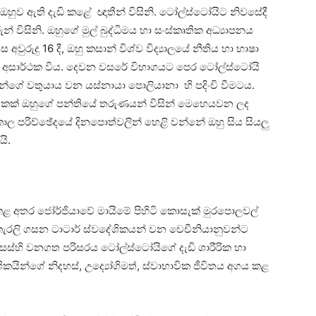
හුව ඇති දැඩි කළේ ඥාතීන් විසිනි. ටෝල්ස්ටෝයිට නිවසේදී
ුන් විසිනි. ඔහුගේ මුල් බුද්ධිමය හා සංස්කෘතික අධ්‍යාපනය
 අවුරුදු 16 දී, ඔහු කසාන් විශ්ව විද්‍යාලයේ නීතිය හා භාෂා
යේදී අසාර්ථක විය. දෙවන වසරේ විභාගයට පෙර ටෝල්ස්ටෝයි
්තන්ගේ වතුයාය වන යස්නායා පොලියානා හි පදිංචි වීමටය.
 දෙකක් ඔහුගේ පන්තියේ තරුණයන් විසින් මෙහෙයවන ලද
කාල පරිච්ඡේදයේ දිනපොත්වලින් හෙළි වන්නේ ඔහු සිය සියලු
යි.
 කළ අතර ජෝර්ජියාවේ මායිමේ පිහිටි කොසැක් මුරපොලවල්
කැරලි ගසන ටාටාර් ස්වදේශිකයන් වන චෙචීනියානුවන්ට
්හි වනගත පරිසරය ටෝල්ස්ටෝයිගේ දැඩි ශාරීරික හා
ේශිකයින්ගේ නිදහස්, උද්‍යෝගිමත්, ස්වාභාවික ජීවිතය අගය කළ