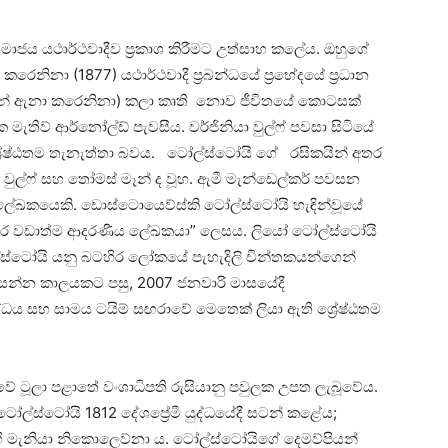
 සමාජය යථාර්ථවාදීව ප්‍රකාශ කිරීමට උත්සාහ කලේය. ඔහුගේ
ිනා (1877) යථාර්ථවාදී ප්‍රබන්ධයේ ප්‍රභේදයේ ප්‍රධාන
න් ඇනා කරෙනිනා) කලා කෘති නොව ජීවිතයේ කොටසක්
ක මැතිව් ආර්නෝල්ඩ් පැවසීය. වර්ජිනියා වුල්ෆ් පවසා සිටියේ
‍රේෂ්ඨතම තැනැත්තා බවය. ටෝල්ස්ටෝයි ගේ රසිකයින් අතර
ා වුල්ෆ් සහ තෝමස් මෑන් ද වූහ. ඇමී මැන්ඩෙල්කර් පවසන
ටම ලේඛකයෙකි. ඩොස්ටොයෙව්ස්කි ටෝල්ස්ටෝයි හැඳින්වූයේ
අතර වඩාත්ම ආදරණීය ලේඛකයා” ලෙසය. ලියෝ ටෝල්ස්ටෝයි
්ස්ටෝයි යනු බටහිර ලෝකයේ පැහැදිලි චින්තකයන්ගෙන්
්න කාලයකට පසු, 2007 ජනවාරි මාසයේදී
ධය සහ සාමය ටයිම් සඟරාවේ මෙතෙක් ලියා ඇති ශ්‍රේෂ්ඨතම
ේ ටූලා පළාතේ වංශාධිපති රුසියානු පවුලක උපත ලැබූවේය.
ටෝල්ස්ටෝයි 1812 දේශප්‍රේමී යුද්ධයේදී සටන් කළේය;
 මැනියා නිකොලෙව්නා ය. ටෝල්ස්ටෝයිගේ දෙමව්පියන්