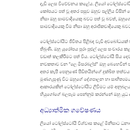
දැඩි ලෙස විවේචනය කළේය. ලියෝ ටෝල්ස්ටෝයිග
කෝපයට පත් වූ අතර පසුව ඔහුව පල්ලිය විසින් හ
නිසා ඔහු සාමවාදියෙකු බවට පත් වූ බවත්, ඔහුගේ
සාමවාදියෙකු වීම නිසා ඔහු අරාජිකවාදියෙකු බවට
ටෝල්ස්ටෝයිට ජීවිතය පිළිබඳ වැඩි අවබෝධයක් 
තිබුණි. ඔහු යුරෝපය පුරා පුළුල් ලෙස සංචාර
වඩාත් කලකිරීමට පත් විය. ටෝල්ස්ටෝයි සිය දෙ
නවකතාව වන “ලෙ මිසරබල්ස්” ඔහු බෙහෙවින් ප
අතර කැපී පෙනුණේ පීඩිතයින්ගේ දුක්ඛිත තත්වය 
මුණගැසුණු විට ඔහුගේ දේශපාලන හා සාහිත්‍යමය
ආකාරයකින් ටෝල්ස්ටෝයිට ලිවීමට යම් අනුබලය
හියුගෝගේ බලපෑම පෙන්නුම් කරන්නේ ඔහු යුධ 
අධ්‍යාත්මික ගවේෂණය
ලියෝ ටෝල්ස්ටෝයි විශ්වාස කළේ මිනිසාට ධනා