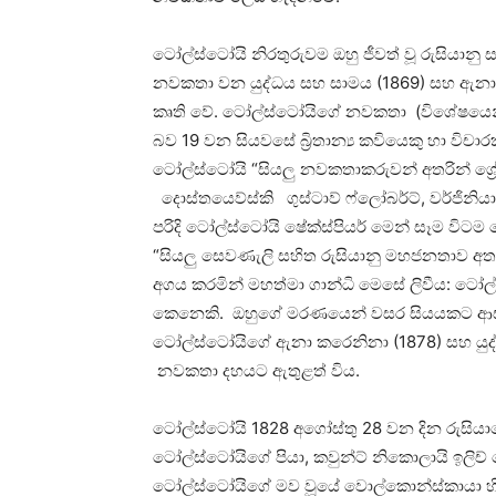
ටෝල්ස්ටෝයි නිරතුරුවම ඔහු ජීවත් වූ රුසියානු
නවකතා වන යුද්ධය සහ සාමය (1869) සහ ඇනා කරෙන
කෘති වේ. ටෝල්ස්ටෝයිගේ නවකතා (විශේෂයෙ
බව 19 වන සියවසේ බ්‍රිතාන්‍ය කවියෙකු හා විචාර
ටෝල්ස්ටෝයි “සියලු නවකතාකරුවන් අතරින් ශ්
දොස්තයෙව්ස්කි ගුස්ටාව් ෆ්ලෝබර්ට්, වර්ජිනිය
පරිදි ටෝල්ස්ටෝයි ෂේක්ස්පියර් මෙන් සෑම වි
“සියලු සෙවණැලි සහිත රුසියානු මහජනතාව 
අගය කරමින් මහත්මා ගාන්ධි මෙසේ ලිවීය: ටෝල
කෙනෙකි. ඔහුගේ මරණයෙන් වසර සියයකට ආසන
ටෝල්ස්ටෝයිගේ ඇනා කරෙනිනා (1878) සහ යුද්
නවකතා දහයට ඇතුළත් විය.
ටෝල්ස්ටෝයි 1828 අගෝස්තු 28 වන දින රුසියාව
ටෝල්ස්ටෝයිගේ පියා, කවුන්ට් නිකොලායි ඉලිච් 
ටෝල්ස්ටෝයිගේ මව වූයේ වොල්කොන්ස්කායා හි