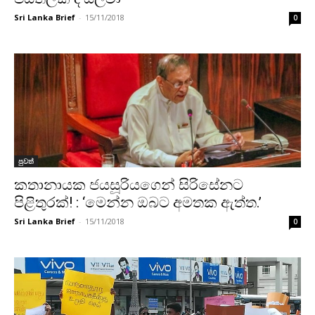
Sri Lanka Brief
-
15/11/2018
0
පුවත්
කතානායක ජයසූරියගෙන් සිරිසේනට
පිළිතුරක්! : ‘මෙන්න ඔබට අමතක ඇත්ත.’
Sri Lanka Brief
-
15/11/2018
0