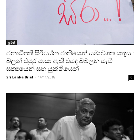
පුවත්
ජනාධිපති සිරිසේන ජාතියෙන් සමාවගත යුතුය :
බලන් එපුර පායා ඇති එසඳ බබලන සැටි
සත්‍යයෙන් සහ යුක්තියෙන්
Sri Lanka Brief
-
14/11/2018
0