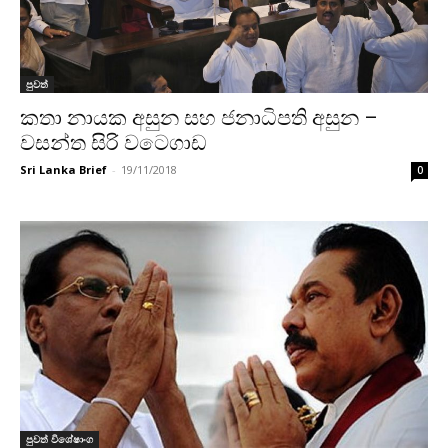
පුවත්
කතා නායක අසුන සහ ජනාධිපති අසුන –
වසන්ත සිරි වටෙගාඩ
Sri Lanka Brief
-
19/11/2018
0
පුවත් විශේෂාංග