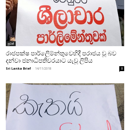
පුවත්
රාජපක්ෂ පාර්ලිෙම්න්තුවෙහිදී පරාජය වූ බව
දන්වා ජනාධිපතිවරයාට යැවූ ලිපිය
Sri Lanka Brief
-
14/11/2018
0