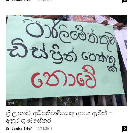
පුවත්
ශ්‍රී ලංකාව: අධිපතිවාදියෙකු ආපහු ඇවිත් –
අනුර ගුණසේකර
Sri Lanka Brief
-
11/11/2018
0