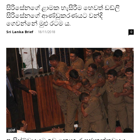
සිරිසේනගේ ළාමක හැසිරීම හෙවත් ඩඩ්ලි
සිරිසේනගේ ආණ්ඩුකරණයට වන්දි
ගෙවන්නේ මුළු රටම ය.
Sri Lanka Brief
-
18/11/2018
0
පුවත්