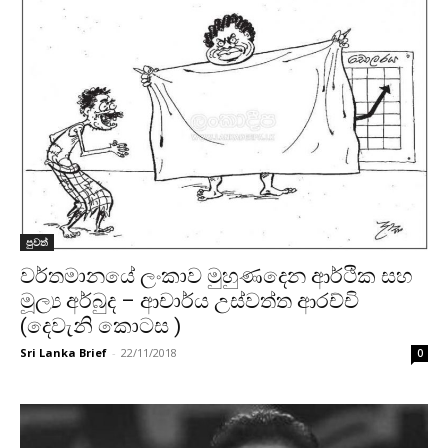
පුවත්
වර්තමානයේ ලංකාව මුහුණදෙන ආර්ථික සහ
මූල්‍ය අර්බුද – ආචාර්ය උස්වත්ත ආරච්චි
(දෙවැනි කොටස )
Sri Lanka Brief
-
22/11/2018
0