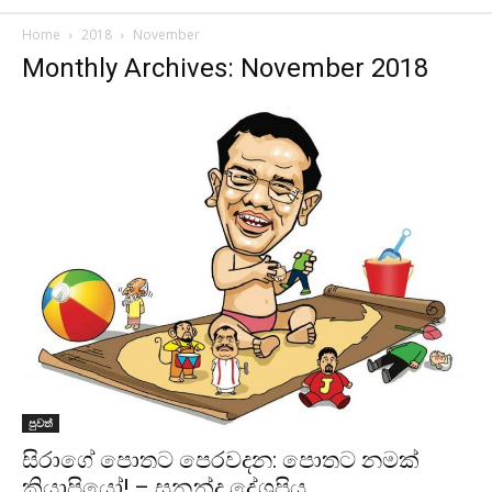
Home
2018
November
Monthly Archives: November 2018
පුවත්
සිරාගේ පොතට පෙරවදන: පොතට නමක්
කියාපියෝ! – සුනන්ද දේශප්‍රිය