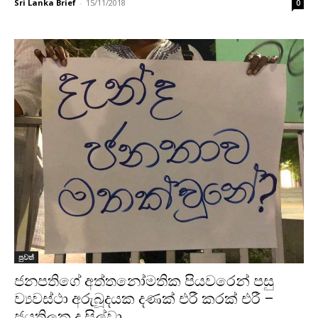
Sri Lanka Brief
-
15/11/2018
0
පුවත්
ජනපතිගේ අත්තනෝමතික පියවරෙන් පසු
ව්‍යවස්ථා අරුබූදයක දණක් එරී කරක් එරී –
ජයතිලක ද සිල්වා