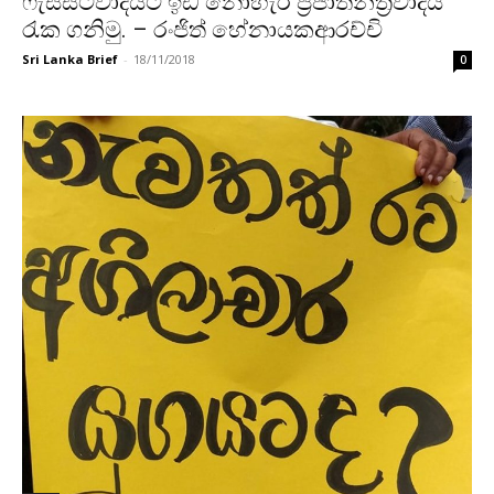
ෆැසිස්ට්වාදයට ඉඩ නොහැර ප්‍රජාතන්ත්‍රවාදය
රැක ගනිමු. – රංජිත් හේනායකආරච්චි
Sri Lanka Brief
-
18/11/2018
0