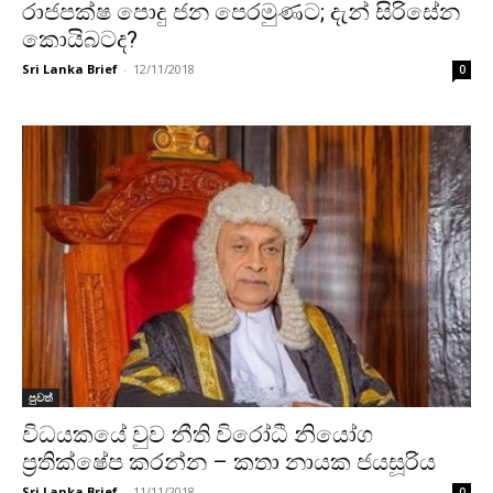
රාජපක්ෂ පොදු ජන පෙරමුණට; දැන් සිරිසේන
කොයිබටද?
Sri Lanka Brief
-
12/11/2018
0
පුවත්
විධයකයේ වුව නීති විරෝධී නියෝග
ප්‍රතික්ෂේප කරන්න – කතා නායක ජයසූරිය
Sri Lanka Brief
-
11/11/2018
0