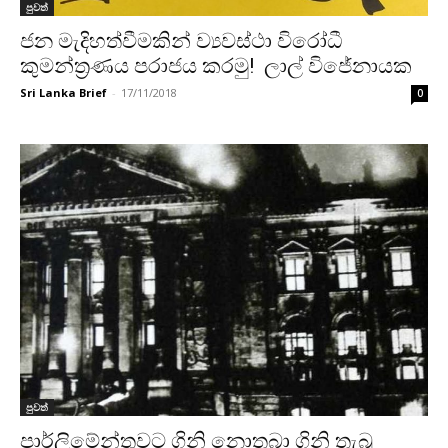
පුවත්
ජන මැදිහත්වීමකින් ව්‍යවස්ථා විරෝධී
කුමන්ත්‍රණය පරාජය කරමු! ලාල් විජේනායක
Sri Lanka Brief
-
17/11/2018
0
පුවත්
පාර්ලිමේන්තුවට ගිනි නොතබා ගිනි තැබූ