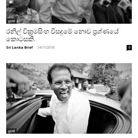
පුවත්
රනිල් වික්‍රමසිංහ විසදුමේ නොව ප්‍රශ්ණයේ
කොටසකි.
Sri Lanka Brief
-
14/11/2018
0
පුවත්