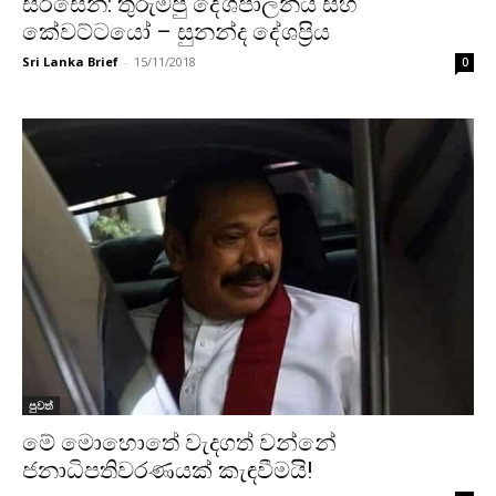
සිරිසේන: තුරුම්පු දේශපාලනය සහ
කේවට්ටයෝ – සුනන්ද දේශප්‍රිය
Sri Lanka Brief
-
15/11/2018
0
පුවත්
මේ මොහොතේ වැදගත් වන්නේ
ජනාධිපතිවරණයක් කැඳවීමයි!