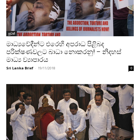
පුවත්
මාධ්‍යවේදීන්ට එරෙහි අපරාධ පිළිබද
පරික්ෂණවලට බාධා නොකරනු! – නිදහස්
මාධ්‍ය ව්‍යාපාරය
Sri Lanka Brief
-
19/11/2018
0