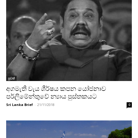
පුවත්
අගමැති වැය ශීර්ෂය කපන යෝජනාව
පර්ලිමේන්තුවේ න්‍යාය පුස්තකයට
Sri Lanka Brief
-
21/11/2018
0