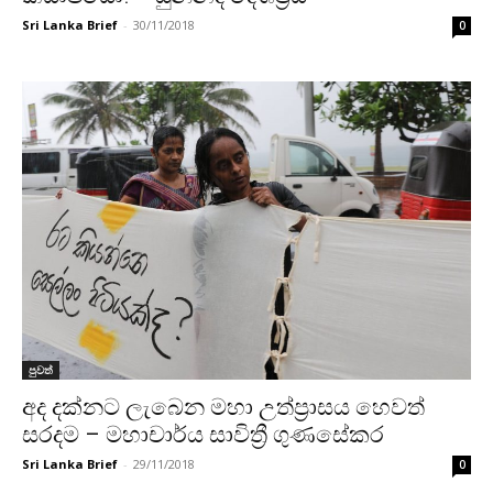
Sri Lanka Brief
-
30/11/2018
0
පුවත්
අද දක්නට ලැබෙන මහා උත්ප්‍රාසය හෙවත්
සරදම – මහාචාර්ය සාවිත්‍රී ගුණසේකර
Sri Lanka Brief
-
29/11/2018
0