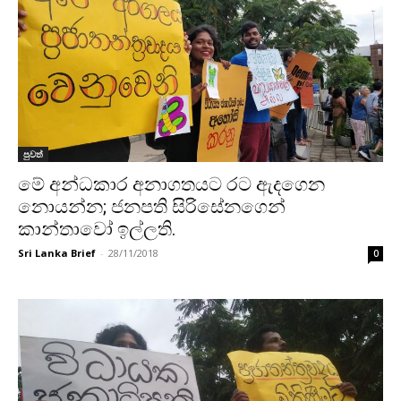
පුවත්
මේ අන්ධකාර අනාගතයට රට ඇදගෙන
නොයන්න; ජනපති සිරිසේනගෙන්
කාන්තාවෝ ඉල්ලති.
Sri Lanka Brief
-
28/11/2018
0