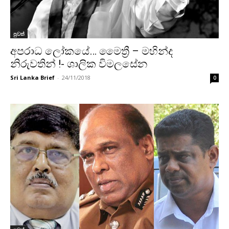
පුවත්
අපරාධ ලෝකයේ… මෛත්‍රී – මහින්ද
නිරුවතින් !- ශාලික විමලසේන
Sri Lanka Brief
-
24/11/2018
0