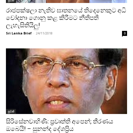
පුවත්
රාජපක්ෂලා නැතිව ඝාතනයේ තිදෙනෙකුට අධි
චෝදනා ගොනු කළ කිරීමට නීතිපති
ලැහැසිතියිලු!
Sri Lanka Brief
-
24/11/2018
0
පුවත්
සිරිසේනවාහිණී: ප්‍රවෘත්ති අපෙන්; තීරණය
ඔබෙයි! – සුනන්ද දේශප්‍රිය