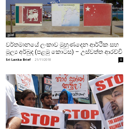
පුවත්
වර්තමානයේ ලංකාව මුහුණදෙන ආර්ථික සහ
මූල්‍ය අර්බුද (පළමු කොටස) – උස්වත්ත ආරච්චි
Sri Lanka Brief
-
21/11/2018
0