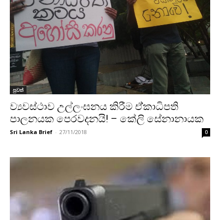
පුවත්
ව්‍යවස්ථාව උල්ලංඝනය කිරීම ඒ්කාධිපති
පාලනයක පෙරවදනයි! – කේලි සේනානායක
Sri Lanka Brief
-
27/11/2018
0