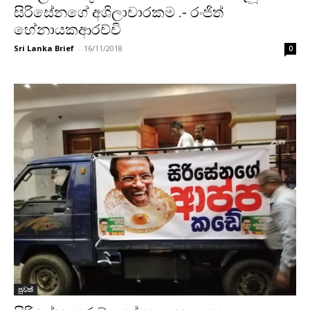
සිරිසේනගේ අශිලාචාරකම .- රංජිත්
හේනායකආරච්චි
Sri Lanka Brief
-
16/11/2018
0
පුවත්