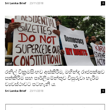
Sri Lanka Brief
-
23/11/2018
0
පුවත්
රනිල් වික්‍රමසිංහව අස්කිරීම, මහින්ද රාජපක්ෂව
පත්කිරීම සහ පාර්ලිමේන්තුව විසුරුවා හැරීම
ව්‍යවස්ථාවට පටහැනි ය.
Sri Lanka Brief
-
23/11/2018
0