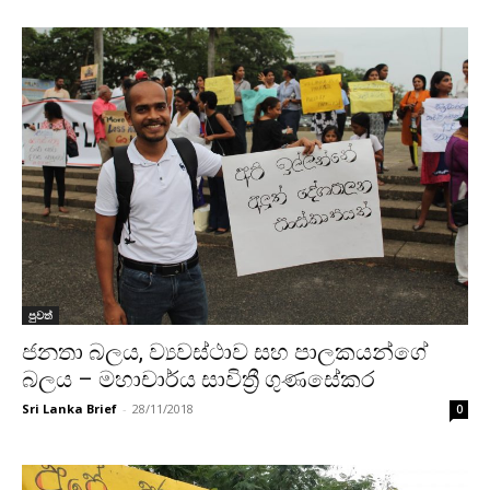
පුවත්
ජනතා බලය, ව්‍යවස්ථාව සහ පාලකයන්ගේ
බලය – මහාචාර්ය සාවිත්‍රී ගුණසේකර
Sri Lanka Brief
-
28/11/2018
0