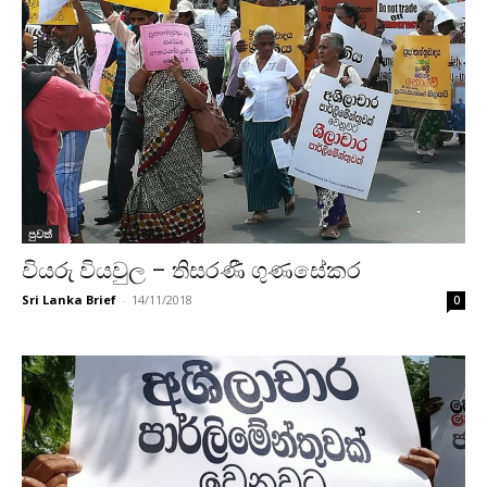
පුවත්
වියරු වියවුල – තිසරණී ගුණසේකර
Sri Lanka Brief
-
14/11/2018
0