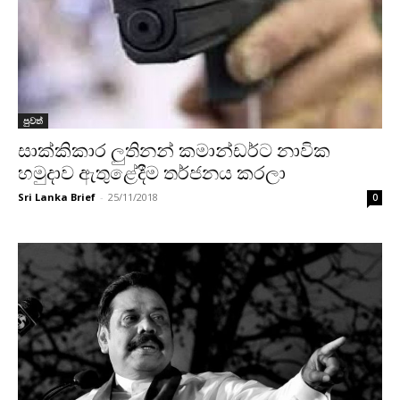
පුවත්
සාක්කිකාර ලුතිනන් කමාන්ඩර්ට නාවික
හමුදාව ඇතුළේදීම තර්ජනය කරලා
Sri Lanka Brief
-
25/11/2018
0