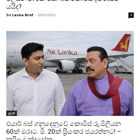
යයිද?
Sri Lanka Brief
-
08/05/2026
0
පුවත්
එයාර් බස් ගනුද‍ෙනුවේ කොමිස් රු.මිලියන
60ක් මරාට. මි. 20ක් ප්‍රියංකර ජයරත්නට! –
කපිල චන්ද්‍රසේන