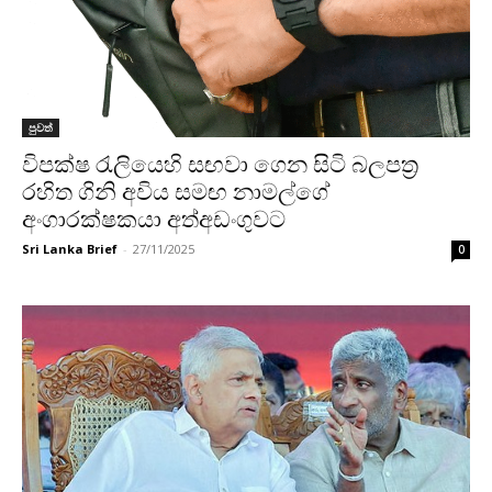
පුවත්
විපක්ෂ රැලියෙහි සඟවා ගෙන සිටි බලපත්‍ර
රහිත ගිනි අවිය සමඟ නාමල්ගේ
අංගාරක්ෂකයා අත්අඩංගුවට
Sri Lanka Brief
-
27/11/2025
0