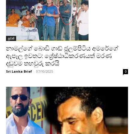
පුවත්
නාමල්ගේ බොඩි ගාඩ් ජූලම්පිටිය අමරේගේ
ඇපෑල ඉවතට: ශ්‍රේෂ්ඨාධිකරණයත් මරණ
දඬුවම තහවුරු කරයි
Sri Lanka Brief
-
07/10/2025
0