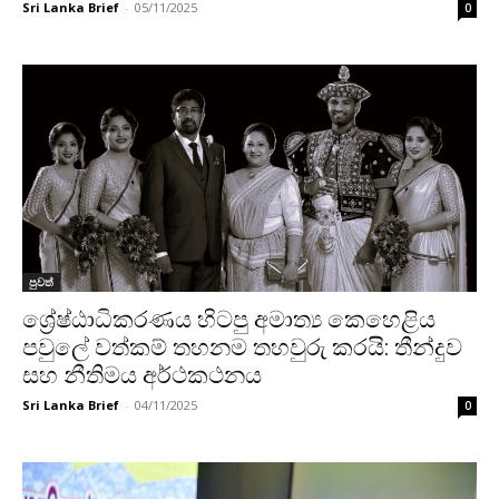
Sri Lanka Brief
-
05/11/2025
0
පුවත්
ශ්‍රේෂ්ඨාධිකරණය හිටපු අමාත්‍ය කෙහෙළිය
පවුලේ වත්කම් තහනම තහවුරු කරයි: තීන්දුව
සහ නීතිමය අර්ථකථනය
Sri Lanka Brief
-
04/11/2025
0