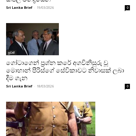
Sri Lanka Brief
-
19/03/2026
0
පුවත්
ගෝටාගෙන් ප්‍රශ්න කරේ අගවිනිසුරු වූ
මොහාන් පීරිස්ගේ සේවිකාවට නිවාසක් ලබා
දීම ගැන
Sri Lanka Brief
-
18/03/2026
0