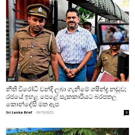
පුවත්
නීති විරෝධී වන්දි ලබා ගැනීමේ ශෂීන්ද්‍ර නඩුව;
රජයේ ඉහළ පෙළේ සැකකාරියට බරපතල
කොන්දේසි මත ඇප
Sri Lanka Brief
-
09/10/2025
0