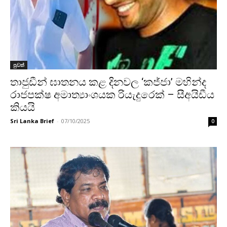
පුවත්
තාජු­ඩීන් ඝාත­නය කළ දිනවල ‘කජ්ජා’ මහින්ද
රාජපක්ෂ අමාත්‍යාංශයක රියැදුරෙක් – සීඅයිඩීය
කියයි
Sri Lanka Brief
-
07/10/2025
0