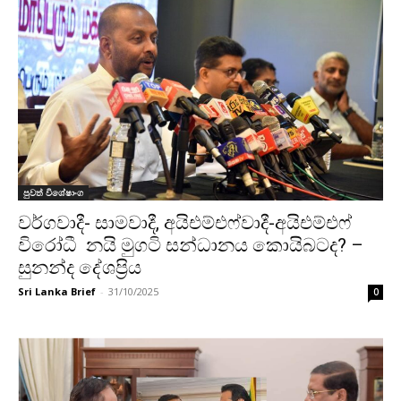
පුවත් විශේෂාංග
වර්ගවාදී- සාමවාදී, අයිඑම්එෆ්වාදී-අයිඑම්එෆ්
විරෝධී නයි මුගටි සන්ධානය කොයිබටද? –
සුනන්ද දේශප්‍රිය
Sri Lanka Brief
-
31/10/2025
0