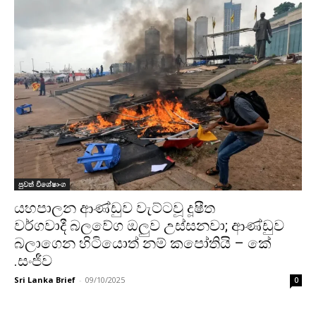
පුවත් විශේෂාංග
යහපාලන ආණ්ඩුව වැට්ටවූ දූෂීත
වර්ගවාදී බලවේග ඔලුව උස්සනවා; ආණ්ඩුව
බලාගෙන හිටියොත් නම් කපෝතියි – කේ
.සංජීව
Sri Lanka Brief
-
09/10/2025
0