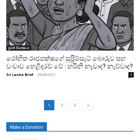
පුවත් විශේෂාංග
රෝහිත රාජපක්ෂගේ සුප්‍රීම්සැට් බොරුව සහ
වංචාව හෙළිදරව් වේ : හරිනි නෑවාද? නෑව්වාද?
Sri Lanka Brief
-
08/08/2025
0
1
2
3
Make a Donation