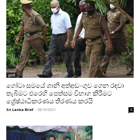
පුවත්
ගෝටා සමයේ ශානි අත්අඩංංගුව ගෙන රඳවා
තැබීමට එරෙහි පෙත්සම විභාග කිරීමට
ශ්‍රේෂ්ඨාධිකරණය තීරණය කරයි
Sri Lanka Brief
-
08/10/2025
0