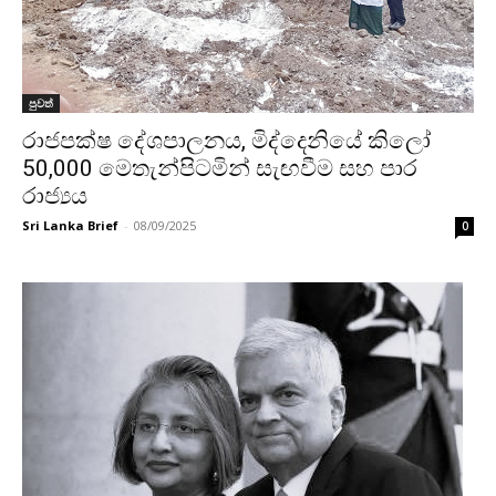
පුවත්
රාජපක්ෂ දේශපාලනය, මිද්දෙනියේ කිලෝ
50,000 මෙතැ­න්පි­ට­මින් සැඟවීම සහ පාර
රාජ්‍යය
Sri Lanka Brief
-
08/09/2025
0