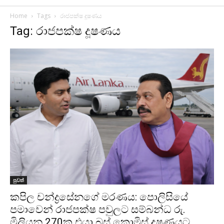
Home
Tags
රාජපක්ෂ දූෂණය
Tag: රාජපක්ෂ දූෂණය
පුවත්
කපිල චන්ද්‍රසේනගේ මරණය: පොලිසියේ
පමාවෙන් රාජපක්ෂ පවුලට සම්බන්ධ රු.
මිලියන 270ක එයා බස් කොමිස් දූෂණයට