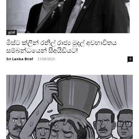
පුවත්
මිස්ට ක්ලීන් රනිල් රාජ්‍ය මුදල් අවභාවිතය
සම්බන්ධයෙන් සීඅයිඩියට!
Sri Lanka Brief
-
21/08/2025
0