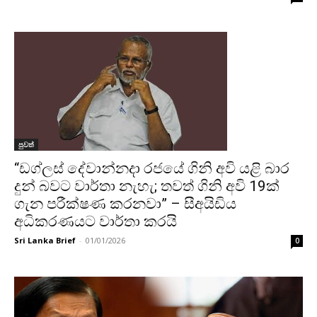
පුවත්
“ඩග්ලස් දේවාන්නදා රජයේ ගිනි අවි යළි බාර
දුන් බවට වාර්තා නැහැ; තවත් ගිනි අවි 19ක්
ගැන පරීක්ෂණ කරනවා” – සීඅයිඩිය
අධිකරණයට වාර්තා කරයි
Sri Lanka Brief
-
01/01/2026
0