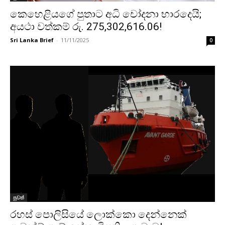
කෙහෙළියගේ පුතාට අධි චෝදනා භාරදෙයි;
අයථා වත්කම් රු. 275,302,616.06!
Sri Lanka Brief
-
11/11/2025
0
පුවත්
රහස් පොලිසියේ ලොක්කො දෙන්නෙක්