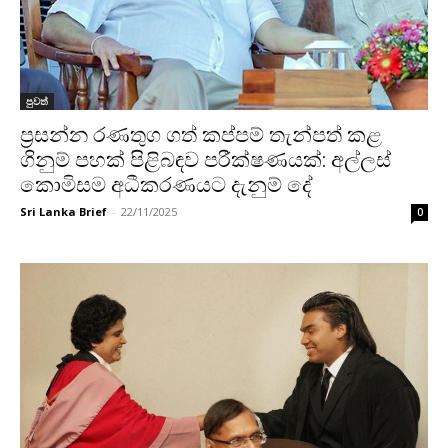
පුවත්
ප්‍රසන්න රණතුග ගත් කප්පම් තැන්පත් කළ
ගිනුම් පහක් පිළිබඳව පරීක්ෂණයක්: අල්ලස්
කොමිසම අධීකරණයට දැනුම් දේ
Sri Lanka Brief
-
22/11/2025
0