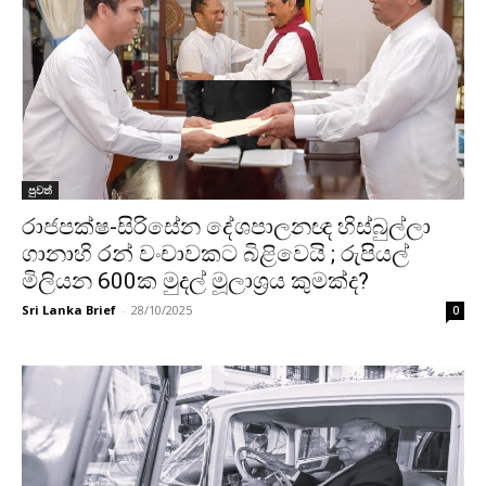
පුවත්
රාජපක්ෂ-සිරිසේන දේශපාලනඥ හිස්බුල්ලා
ගානාහි රන් වංචාවකට බිළිවෙයි ; රුපියල්
මිලියන 600ක මුදල් මූලාශ්‍රය කුමක්ද?
Sri Lanka Brief
-
28/10/2025
0