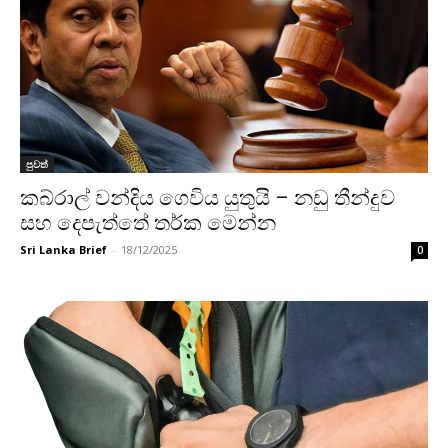
පුවත්
කබ්රාල් වන්දිය ගෙවිය යුතුයි – නඩු තීන්දුව
සහ දෙපැත්තේ තර්ක මෙන්න
Sri Lanka Brief
-
18/12/2025
0