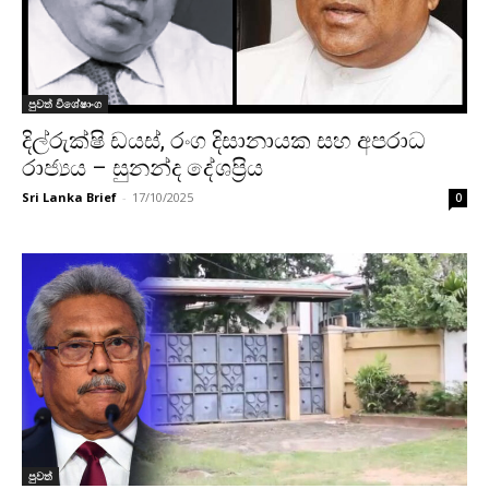
පුවත් විශේෂාංග
දිල්රුක්ෂි ඩයස්, රංග දිසානායක සහ අපරාධ
රාජ්‍යය – සුනන්ද දේශප්‍රිය
Sri Lanka Brief
-
17/10/2025
0
පුවත්