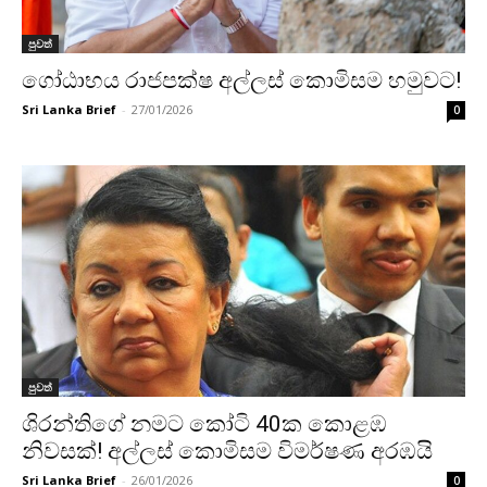
පුවත්
ගෝඨාභය රාජපක්ෂ අල්ලස් කොමිසම හමුවට!
Sri Lanka Brief
-
27/01/2026
0
පුවත්
ශිරන්තිගේ නමට කෝටි 40ක කොළඹ
නිවසක්! අල්ලස් කොමිසම විමර්ෂණ අරඹයි
Sri Lanka Brief
-
26/01/2026
0