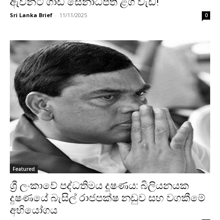
ඇවන්ට් ගාඩ් සේනාධිපති ළග වැඩ!
Sri Lanka Brief
-
11/11/2025
0
Featured
ශ්‍රී ලංකාවේ පද්ධතිමය දූෂණය: බිලියනයක
දුෂණයේ බැසිල් රාජපක්ෂ නඩුව සහ වගකීමේ
අභියෝගය