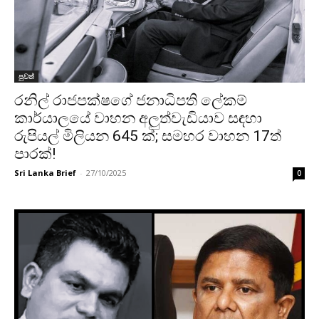
පුවත්
රනිල් රාජපක්ෂගේ ජනාධිපති ලේකම්
කාර්යාලයේ වාහන අලුත්වැඩියාව සඳහා
රුපියල් මිලියන 645 ක්; සමහර වාහන 17ත්
පාරක්!
Sri Lanka Brief
-
27/10/2025
0