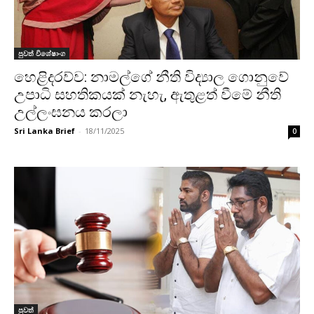
පුවත් විශේෂාංග
හෙළිදරව්ව: නාමල්ගේ නීති විද්‍යාල ගොනුවේ
උපාධි සහතිකයක් නැහැ, ඇතුළත් වීමේ නීති
උල්ලංඝනය කරලා
Sri Lanka Brief
-
18/11/2025
0
පුවත්