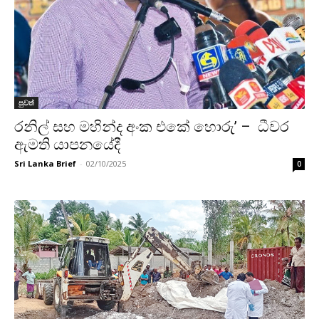
පුවත්
රනිල් සහ මහින්ද අංක එකේ හොරු’ – ධීවර
ඇමති යාපනයේදී
Sri Lanka Brief
-
02/10/2025
0