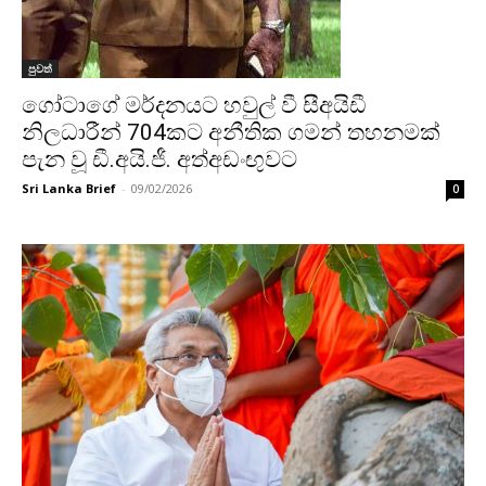
පුවත්
ගෝටාගේ මර්දනයට හවුල් වී සීඅයිඩී
නිලධාරීන් 704කට අනීතික ගමන් තහනමක්
පැන වූ ඩී.අයි.ජී. අත්අඩංඟුවට
Sri Lanka Brief
-
09/02/2026
0