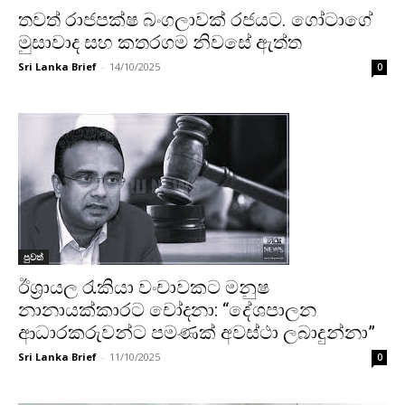
තවත් රාජපක්ෂ බංගලාවක් රජයට. ගෝටාගේ
මුසාවාද සහ කතරගම නිවසේ ඇත්ත
Sri Lanka Brief
-
14/10/2025
0
පුවත්
ඊශ්‍රායල රැකියා වංචාවකට මනුෂ
නානායක්කාරට චෝදනා: “දේශපාලන
ආධාරකරුවන්ට පමණක් අවස්ථා ලබාදුන්නා”
Sri Lanka Brief
-
11/10/2025
0