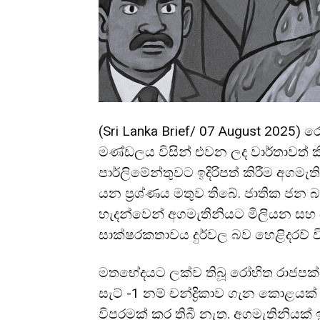
(Sri Lanka Brief/ 07 August 2025) 
මණ්ඩලය විසින් එවන ලද වාර්තාවත් කි
පාර්ලිමේන්තුවට ඉදිරිපත් කිරීම අගමැත
යන ප්‍රශ්ණය මතුව තිබේ. ජාතික ජන 
හැදන්වෙන් අගමැතිනියට මිලියන සහ බ
සාක්ෂරකතාවය දුර්වල බව හෙළිදරව් ව
මතභේදයට ලක්ව තිබූ රෝහිත රාජපක්ෂ ව
සැට් -1 නම් චන්ද්‍රිකාව ගැන කොළයක්
විපරමක් කර තිබී නැත. අගමැතිනි