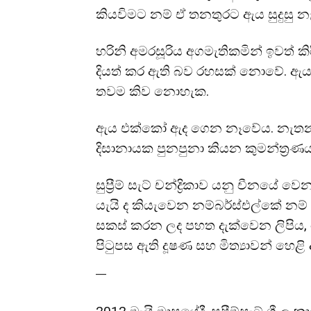
කියවිමට නම් ඒ තනතුරට ඇය සුදුසු න
හරිනි අමරසූරිය අගමැතිකමින් ඉවත් ක
දියත් කර ඇති බව රහසක් නොවේ. ඇයට
තවම කිව නොහැක.
ඇය එක්කෝ ඇද ගෙන නෑවේය. නැතනම්
දිසානායක පුනපුනා කියන කුමන්ත්‍රණය
සුප්‍රීම් සැට් චන්ද්‍රිකාව යනු චීනයේ
යැයි ද කියැවෙන නම්බර්ස්එල්කේ න
සකස් කරන ලද පහත දැක්වෙන ලිපිය, ර
පිටුපස ඇති දූෂණ සහ මිත්‍යාවන් හෙළි 
—