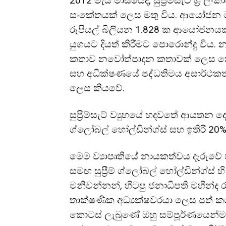
2012 මැයි මාසයේදී, සුප්‍රීම්සැට් ශ්‍
සංකේතයක් ලෙස මතු විය. ආයෝජන මණ
රුපියල් බිලියන 1.828 ක ආයෝජනයක්
යුගයට දියත් කිරීමට පොරොන්දු විය. නම
කතාව නවෝත්පාදන කතාවක් ලෙස නොව,
සහ අධීක්ෂණයේ පද්ධතිමය අසාර්ථකත්
ලෙස කියවේ.
සුප්‍රීම්සැට් ව්‍යුහයේ හදවතේ ආයතන දෙක
ග්ලෝබල් හෝල්ඩින්ග්ස් සහ ඉතිරි 20% හි
මෙම ව්‍යාපෘතියේ නායකත්වය දැරුවේ 
සමඟ සුප්‍රීම් ග්ලෝබල් හෝල්ඩින්ග්ස් හි
මනිවන්නන්, හිටපු ජනාධිපති මහින්ද 
තාක්ෂණික අධ්‍යක්ෂවරයා ලෙස පත් ක
කොටස් ලැබුණේ ඔහු සම්පූර්ණයෙන්ම 