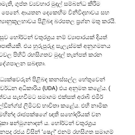
ති, ගුප්ත ව්‍යවහාර මුදල් සම්බන්ධ කිරීම
ෙස පෙනේ. ආයතන දෙකෙහිම විනිවිදභාවය සහ
ුකූලභාවය පිළිබඳ බරපතල ප්‍රශ්න මතු කරයි.
පසුව හෝර්ටන් චතුරශ්‍රය නම් ව්‍යාපාරයක් දියත්
පෘතියකි. එය හුරුපුරුදු සැලැස්මක් අනුගමනය
රටවල පිහිටි රහසිගතව මුදල් තැන්පත් කරන
සහ දේශපාලන සබඳතා.
‍යක්ෂවරුන් පිළිබඳ කනස්සල්ල හේතුවෙන්
ක සංවර්ධන අධිකාරිය (UDA) එය අනුමත කළේය. (
්වය සැඟවීමට සමාගම එක්සත් අරාබි එමීර්
ෝල්ඩින්ග්ස් ලිමිටඩ් භාවිතා කළේය. එහි නාමික
 මහින්ද රාජපක්ෂගේ ඥාති සහෝදරියක් වන
 ෂන්මුගනාදන් ය. හෝර්ටන් චතුරශ්‍රය
 ජනපද රජය විසින් ‘ෂෙල්’ එනම් රහසිගත සමාගම්