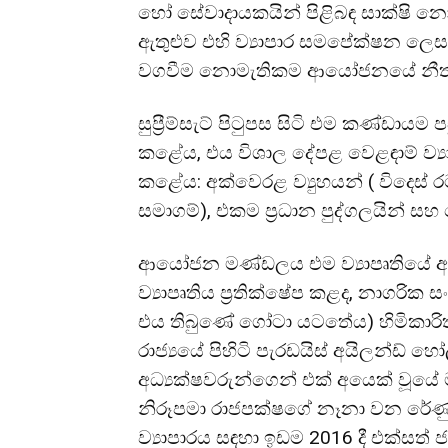
හෝ සේවාදායකයින් පිළිබඳ සාක්ෂි නොමැ
ඇතුළුව එහි ව්‍යාපාර සමපේක්ෂන ල
වගවීම නොමැතිකම ආයෝජනයේ නීත්‍යාන
සුප්‍රීම්සැට් පිටුපස සිටි එම කණ්ඩායම 
කළේය, එය විශාල දේපළ වෙළඳාම් ව්‍යා
කළේය: අක්වෙරළ ව්‍යුහයන් ( විදෙස් 
සමාගම්), එකම ප්‍රධාන පුද්ගලයින් 
ආයෝජන මණ්ඩලය එම ව්‍යාපෘතියේ අධ්
ව්‍යාපෘතිය ප්‍රතික්ෂේප කළද, නාගරි
එය තිබුණේ ගෝටා යටතේය) හිමිකාරිත
රාජ්‍යයේ පිහිටි පැරඩයිස් අයිලන්ඩ් හ
අධ්‍යක්ෂවරුන්ගෙන් එක් අයෙක් වූයේ
නිරූපමා රාජපක්ෂගේ නෑනා වන රේණුකා
ව්‍යාපාරය සඳහා ඉඩම 2016 දී එක්සත්