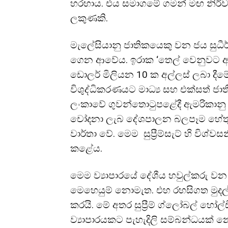
හරහාය. එය සමාගමේ ගමන් මඟ නිර්ව
ලකුණකි.
මැලේසියානු ජාතිකයෙකු වන ජය සුධී
ගෙන ආවේය. ඉරාක ‘තෙල් වෙනුවට ආහ
ඩොලර් මිලියන 10 ක අල්ලස් ලබා දීම
විශුද්ධිකරණයට මාධ්‍ය සහ එක්සත් ජාතී
ලංකාවේ ගුවන්තොටුපළේදී ඇමරිකානු 
චෝදනා ලැබ දේශපාලන බලපෑම හේතු
වාර්තා වේ. මෙම සුප්‍රීම්සැට් හි විශ්
කළේය.
මෙම ව්‍යාපාරයේ දේශීය හවුල්කරු වන සු
මෙහෙයුම් නොමැත. එහ රහසිගත මුදල් ත
කරයි. මේ අතර සුප්‍රීම් ග්ලෝබල් හෝල්ඩ
ව්‍යාපාරයකට පැහැදිලි සම්බන්ධයක් න