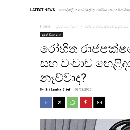
LATEST NEWS
පෞද්ගලික තේ වතුවල සේවය කරන මලයියාහ ද
Home
පුවත් විශේෂාංග
රෝහිත රාජපක්ෂගේ සුප්‍රීම්සැ
පුවත් විශේෂාංග
රෝහිත රාජපක්ෂගේ 
සහ වංචාව හෙළිදර
නෑව්වාද?
By
Sri Lanka Brief
-
08/08/2025