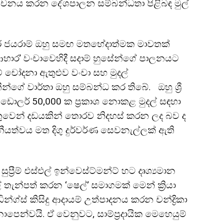
චනය කරන දේශපාලන සම්බන්ධතා පිළිබඳ මුල්
ර් ජයරාම් ඔහු සමඟ මතභේදාත්මක මාවතක්
ාර’ වංචාවෙහිදී සදාම් හුසේන්ගේ පාලනයට
ේ චෝදනා ඇතුළුව වංචා සහ මුදල්
න්ගේ වාර්තා ඔහු සම්බන්ධ කර තිබේ. ඔහු ශ්‍රී
ඩොලර් 50,000 ක ප්‍රකාශ නොකළ මුදල් සඳහා
වෙන් දඩයකින් තොරව නිදහස් කරන ලද බව ද
වසනීයත්වය මත දිගු දුර්වර්ණ සෙවනැල්ලක් ඇති
ප්‍රීම් එස්එල් ඉන්වෙස්ට්මන්ට් හට දෘශ්‍යමාන
ැන්පත් කරන ‘ෂෙල්’ සමාගමක් මෙන් ක්‍රියා
ින්ග්ස් කිසිදු ආදායම් උත්පාදනය කරන චන්ද්‍රිකා
ොපෙන්වයි. ඒ වෙනුවට, සාම්ප්‍රදායික මෙහෙයුම්