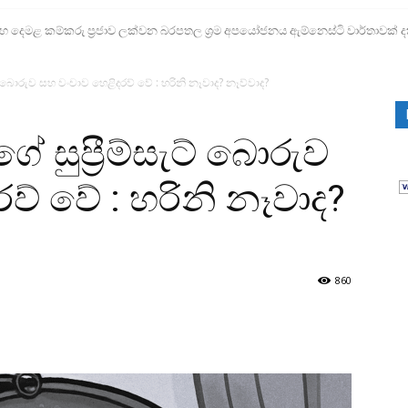
ෙමළ කම්කරු ප්‍රජාව ලක්වන බරපතල ශ්‍රම අපයෝජනය ඇම්නෙස්ටි වාර්තාවක් ද
ට් බොරුව සහ වංචාව හෙළිදරව් වේ : හරිනි නෑවාද? නෑව්වාද?
සුප්‍රීම්සැට් බොරුව
ව් වේ : හරිනි නෑවාද?
860