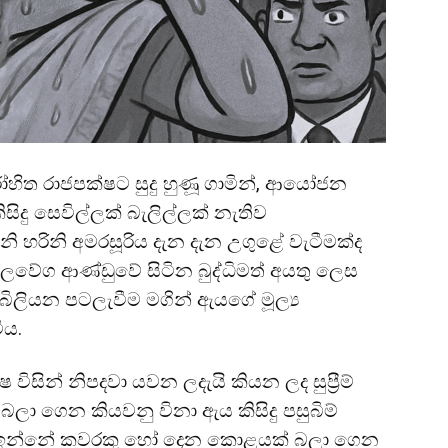
රෝහිත රාජපක්ෂට සුදු හුණූ ගාමින්, ආයෝජන
සිදු සෙවිල්ලක් බැලිල්ලක් නැතිව
ිනි හරිනි අමරසූරිය දැන දැන උගුළේ වැටීමක්ද
බලවේග ආණ්ඩුවේ සිටින බුද්ධිමත් අයතු ලෙස
ිලියන පටලැවීම මගින් ඇයගේ මූල්‍ය
ිය.
ිසින් නිපදවා යවන ලදැයි කියන ලද සුප්‍රීම්
 බලා ගෙන කියවනු විනා ඇය කිසිදු පසුබිම්
යක් ඉන්නේ කවරකු හෝ දෙන කොළයක් බලා ගෙන