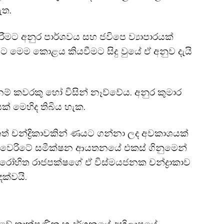
ැත.
ිරීමට අනුර පාර්ශවය සහ ජවිපෙ ව්‍යාපාරයක්
 මෙම කොළය කියවීමට සිදු වුයේ ඒ අනුව දැයි
 කවරකු හෝ විසින් නෑව්වේය. අනුර කුමාර
ක් මෙහිද තිබිය හැක.
 වෙනත් චන්ද්‍රිකාවකින් ණයට ගන්නා ලද අවකාශයක්
ම් වෙරිටේ සමීක්ෂන ආයතනයේ එකස් ගිනුමෙන්
ෝහිත රාජපක්ෂගේ ඒ විස්මයජනක චන්ද්‍රාකාව
දක්වයි.