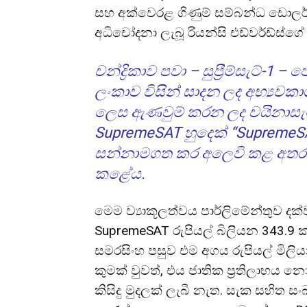
සහ අක්වෙරළ ගිණුම් සම්බන්ධ ඩොලර් 
අධිචෝදනා ලැබූ රියන්සි එඩ්වර්ඩ්ස්ගේ බ
චන්ද්‍රිකාව පවා – සුප්‍රීම්සැට්-1
ලංකාව විසින් සාදන ලද අභ්‍යවකා
ලෙස ඇණවුම් කරන ලද චයිනාසැට්-1
SupremeSAT හුදෙක් “SupremeSA
සන්නාමගත කර අලෙවි කළ අතර 
කළේය.
මෙම ව්‍යාකූලත්වය පාර්ලිමේන්තුව දක්ව
SupremeSAT රුපියල් බිලියන 343.9 
සමරසිංහ පසුව එම අගය රුපියල් මිලිය
කුමක් වුවත්, එය ජාතික ප්‍රතිලාභය 
කිසිදු මුදලක් ලැබී නැත. සැක සහිත සංඛ