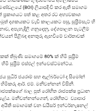
රී ලංකාවේ තාක්ෂණික භූ දර්ශනයේ අභිලාෂයේ
්ඩලයේ (BOI) ලියාපදිංචි කර ඇති සමාගම
 ප්‍රකාශයට පත් කළ අතර රට අභ්‍යවකාශ
ුත් දශකයකට වැඩි කාලයකට පසු, සුප්‍රීම්සැට් හි
 අපැහැදිලි ගනුදෙනු, දේශපාලන පැටලීම්
වයන් පිළිබඳ අනතුරු ඇඟවීමේ වාර්තාවක්
ක් තිබුණි: සමාගමේ 80% ක් හිමි සුප්‍රීම්
මි සුප්‍රීම් එස්එල් ඉන්වෙස්ට්මන්ට්ය.
ජය සුධීර් ජයරාම් සහ ඇල්බර්ටෝ ද සිමෝන්
 හිමිකරු ආර්. එම්. මනිවන්නන් විසිනි.
රාජපක්ෂගේ බාල පුත් රෝහිත රාජපක්ෂ ප්‍රධාන
ළේය. මනිවන්නන්ගෙන්, රෝහිතට ව්‍යාපාර
අයිති සමාගමක් වන ඩයිසර් ඉන්ටර්නැෂනල්