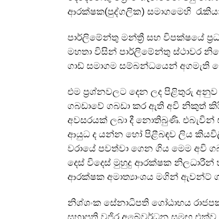
ආරක්ෂක(පුද්ගලික) සමාගමෙහි රැකියා 
පාර්ලිමේන්තු මන්ත්‍රී සහ විපක්ෂයේ 
මහතා විසින් පාර්ලිමේන්තු ස්ථාවර න
ගාඩ් සමාගම සම්බන්ධයෙන් අගමැති වෙත
එම ප්‍රශ්නවලට දෙන ලද පිළිතුරු අන
ගබඩාවේ ගබඩා කර ඇති අවි නිකුත් කි
අවසරයක් ලබා දී නොතිබුණි. එබැවින
ආයුධ ද යන්න හෝ පිළීබඳව ලිය කියවිල
වරායේ පවත්වා ගෙන ගිය මෙම අවි ග
දෙස් විදෙස් මුහුදු ආරක්ෂක නිලධාරීන
ආරක්ෂක අමාත්‍යාංශය මගින් ඇවන්ට් ග
නිශ්ශංක සේනාධිපති ගෝඨාභය රාජපක්
සභාපති වජිර අබේවර්ධන සමඟ එක්ව 