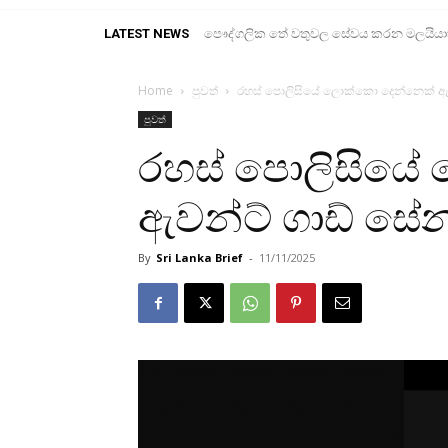
LATEST NEWS
පෞද්ගලික තේ වතුවල සේවය කරන මලයියාහ ද
Home
පුවත්
රහස් පොලිසියේ ලොක්කො දෙන්නෙක් ඇවන
පුවත්
රහස් පොලිසියේ
ඇවන්ට් ගාඩ් සේන
By
Sri Lanka Brief
-
11/11/2025