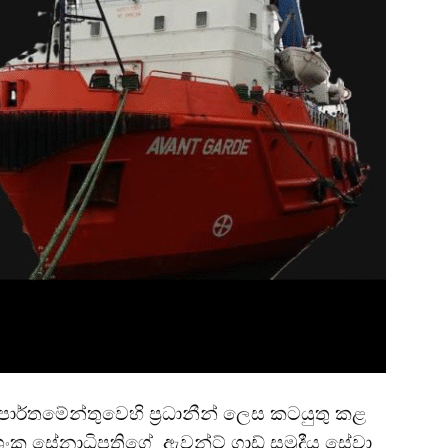
ාර්තමේන්තුවෙහි ප්‍රධානීන් ලෙස කටයුතු කළ
ශංක සේනාධිපතිගේ ඇවන්ට් ගාඩ් සමුද්‍රීය සේවා