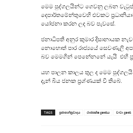
මෙම පුද්ගලයින්ට ගෙවනු ලබන වැටුප් 
දෙපාර්තමේන්තුවෙහි එවකට ප්‍රධානිය
යෝජනා කරන ලද බව පැවසේ.
ජනාධිපති අනුර කුමාර දිසානායක නැවත
නොහොත් පාර රාජ්‍යයේ සෙවණැලි අපර
බව මෙමගින් පෙනේනනේ යැයි එහි ප්‍රධානි
යහ පාලන කාලය තුල ද මෙම පුද්ගලයි
දැන් බිය ජනක ප්‍රශ්ණයක් වී තිබේ.
TAGS
ප්‍රජාතන්ත්‍රවාදය
රාජපක්ෂ දූෂණය
වංචා දූෂණ