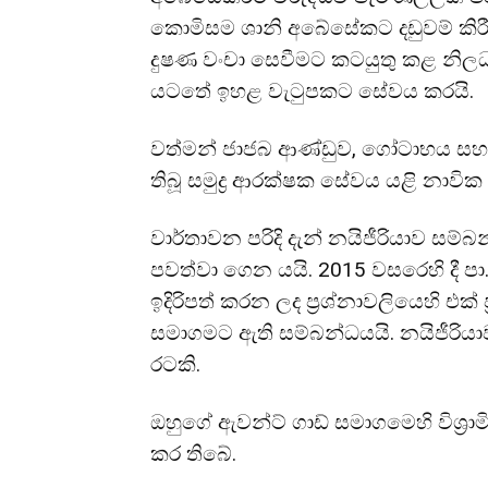
කොමිසම ශානි අබේසේකට දඩුවම් කි
දුෂණ වංචා සෙවීමට කටයුතු කළ නිලධ
යටතේ ඉහළ වැටුපකට සේවය කරයි.
වත්මන් ජාජබ ආණ්ඩුව, ගෝටාභය සහ රන
තිබූ සමුද්‍ර ආරක්ෂක සේවය යළි නාවික
වාර්තාවන පරිදි දැන් නයිජීරියාව සම්
පවත්වා ගෙන යයි. 2015 වසරෙහි දී පා.ම
ඉදිරිපත් කරන ලද ප්‍රශ්නාවලියෙහි එක
සමාගමට ඇති සම්බන්ධයයි. නයිජීරිය
රටකි.
ඔහුගේ ඇවන්ට් ගාඩ් සමාගමෙහි විශ්‍
කර තිබේ.