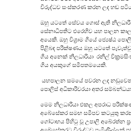
විරුද්ධව සංස්කරණ කරන ලද හඬ පටියක්
ඔහු යටතේ සේවය ගොස් ඇති නිලධාරීන
සේනාධිපතිට එරෙහිව යහ පාලන කාලය
අයෙකි. ඔහු විශ්‍රාම ගියේ ජ්‍යෙෂ්ඨ ප
පිළිබඳ පරීක්ෂණය ඔහු යටතේ පැවැත්වුණ
ගිය අනෙක් නිලධාරියා රනිල් වික්‍රම
ගිය අයකුගේ සමීපතමයෙකි.
යහපාලන සමයේ පවරන ලද නඩුවෙන් සේ
පොලිස් අධිකාරීවරයා අතර සම්බන්ධයක් 
මෙම නිලධාරියා එකල අපරාධ පරීක්ෂණ 
අබේසේකර සමඟ සමීපව කටයුතු කරන ල
ගෝටාභය පිහිටු වූ උපාලි අබේරත්න ප්
අබේසේකරට විරුද්ධව පැමිණිල්ලක් පව