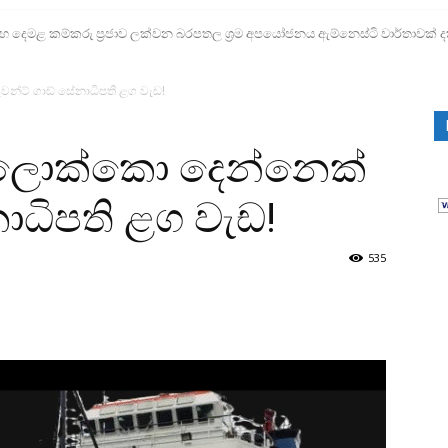
ෙමළ කම්කරු ප්‍රජාව ලක්වන බරපතල ශ්‍රම අපයෝජනය ඇම්නෙස්ටි වාර්තාවක් ද
්ට් ගාඩ් සේනාධිපති ළග වැඩ!
 ලොක්කො දෙන්නෙක්
ාධිපති ළග වැඩ!
535