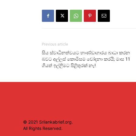
Previous article
සිය ස්වාධීනත්වයට භාණ්ඩාගාරය බාධා කරන
බවට අල්ලස් කොමිසම චෝදනා කරයි; මාස 11
ගියත් ඉල්ලීමට පිළිතුරක් නෑ!
© 2021 Srilankabrief.org.
All Rights Reserved.