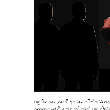
පසුගිය කාලයෙහි අපරාධ පරීක්ෂණ දෙප
දෙදෙනෙකු විශ්‍රාම ගැනීමෙන් පසු නිශ්