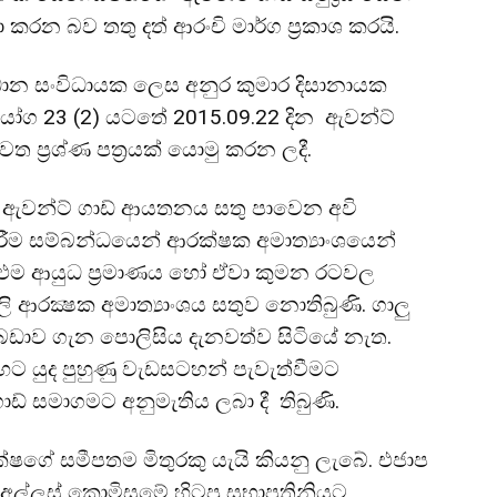
කරන බව තතු දත් ආරංචි මාර්ග ප්‍රකාශ කරයි.
ප්‍රධාන සංවිධායක ලෙස අනුර කුමාර දිසානායක
ියෝග 23 (2) යටතේ 2015.09.22 දින ඇවන්ට්
 ප්‍රශ්ණ පත්‍රයක් යොමු කරන ලදී.
ුව ඇවන්ට් ගාඩ් ආයතනය සතු පාවෙන අවි
රීම සම්බන්ධයෙන් ආරක්ෂක අමාත්‍යාංශයෙන්
් එම ආයුධ ප්‍රමාණය හෝ ඒවා කුමන රටවල
ි ආරක්‍ෂක අමාත්‍යාංශය සතුව නොතිබුණි. ගාලු
බඩාව ගැන පොලිසිය දැනවත්ව සිටියේ නැත.
් හට යුද පුහුණු වැඩසටහන් පැවැත්වීමට
ාඩ් සමාගමට අනුමැතිය ලබා දී තිබුණි.
ෂගේ සමීපතම මිතුරකු යැයි කියනු ලැබේ. එජාප
අල්ලස් කොමිසමේ හිටපු සභාපතිනියට