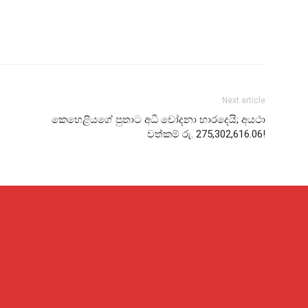
Next article
කෙහෙළියගේ පුතාට අධි චෝදනා භාරදෙයි; අයථා
වත්කම් රු. 275,302,616.06!