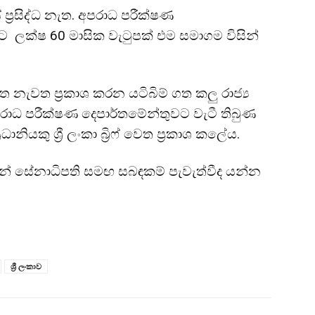
ප්‍රසිද්ධ නැත. අපරාධ පරීක්ෂණ
ාට ලක්ෂ 60 මාසික වැටුපක් එම සමාගම විසින්
 නැවත ප්‍රකාශ කරන යටිබිම් ගත කලු රාජ්‍ය
ාධ පරීක්ෂණ දෙපාර්තමේන්තුවට වැටී තිබුණ
යකු ශ්‍රී ලංකා බ්‍රිෆ් වෙත ප්‍රකාශ කලේය.
න් සේනාධිපති සමඟ සබඳකම් පැවැත්වීද යන්න
ශ්‍රී ලංකාව