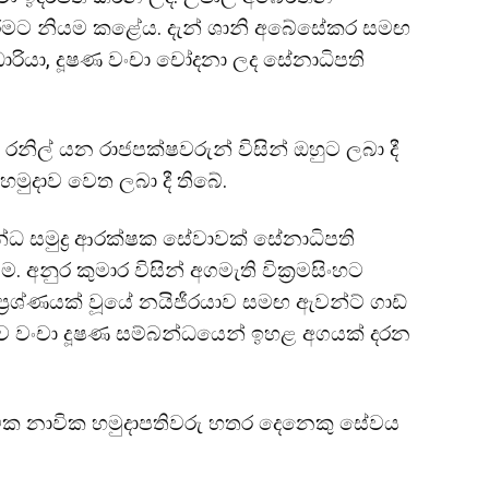
රීමට නියම කළේය. දැන් ශානි අබේසේකර සමඟ
ාරියා, දූෂණ වංචා චෝදනා ලද සේනාධිපති
ිල් යන රාජපක්ෂවරුන් විසින් ඔහුට ලබා දී
 හමුදාව වෙත ලබා දී තිබේ.
බන්ධ සමුද්‍ර ආරක්ෂක සේවාවක් සේනාධිපති
. අනුර කුමාර විසින් අගමැති වික්‍රමසිංහට
් ප්‍රශ්ණයක් වූයේ නයිජීරයාව සමඟ ඇවන්ට් ගාඩ්
ාව වංචා දූෂණ සම්බන්ධයෙන් ඉහළ අගයක් දරන
රාමික නාවික හමුදාපතිවරු හතර දෙනෙකු සේවය