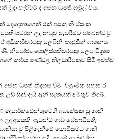
 මුදා හැරීමට ද සේනාධිපති හවුල් විය.
් දෙදෙනාගෙන් එක් අයකු නිංස්සංක
ෙහි පවරන ලද නඩුව පැවරීමට සම්බන්ධ වූ
ොලිස් අධිකාරීවරයකු ලෙසිනි. තාජුඩීන් ඝාතනය
ි. නියෝජ්‍ය පොලිස්පතිවරයකු ලෙස විශ්‍රාම
සිංහගේ කාර්ය මණ්ඩළ නිලධාරියකුව සිටි ඉවත්ව
නාධිපති නිදහස් වීම විශ්‍රාමික සහකාර
උඩ සිදුවීදැයි දැන් සැකයක් ද මතුව තිබේ.
දෙපාර්තමේන්තුවෙහි අධ්‍යක්ෂක වූ ශානි
ද අයෙකි. ඇවන්ට් ගාඩ් සේනාධිපති,
‍රධානියා වූ පිළිගැනීමේ කොමිසමට ශානි
ා ඉදිරිපත් කරන ලදී. උපාලි අබේරත්න