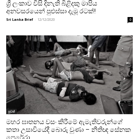
ශ්‍රී ලංකාව විසි දිනැති බිළිදකු මාපිය
අනවසරයෙන් පුළුස්සා දැමූ රටක්!
Sri Lanka Brief
-
12/12/2020
0
පුවත්
මහර ඝාතනය වසං කිරීමේ ඇමැතිවරුන්ගේ
කතා උසාවියේදී බොරු වුණා – නීතිඥ සේනක
පෙරේරා