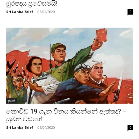
මුරපදය ප්‍රවේසමයි!
Sri Lanka Brief
-
06/04/2020
0
පුවත්
කොවිඩ් 19 ගැන චීනය කියන්නේ ඇත්තද? –
සුමන වඩුගේ
Sri Lanka Brief
-
05/04/2020
0