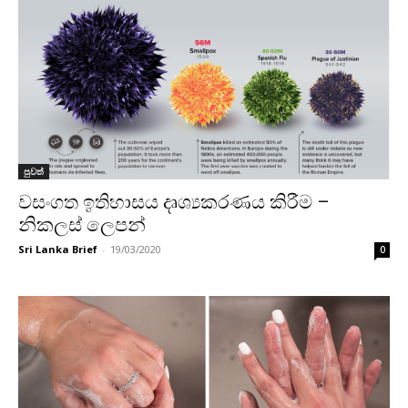
පුවත්
වසංගත ඉතිහාසය දෘශ්‍යකරණය කිරීම –
නිකලස් ලෙපන්
Sri Lanka Brief
-
19/03/2020
0