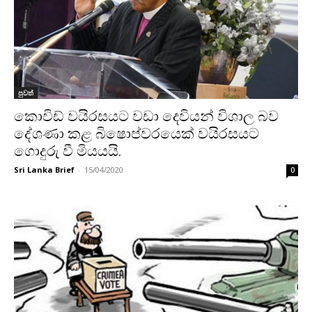
පුවත්
කොවිඩ් වයිරසයට වඩා දෙවියන් විශාල බව
දේශණා කළ බිෂොප්වරයෙක් වයිරසයට
ගොදුරු වී මියයයි.
Sri Lanka Brief
-
15/04/2020
0