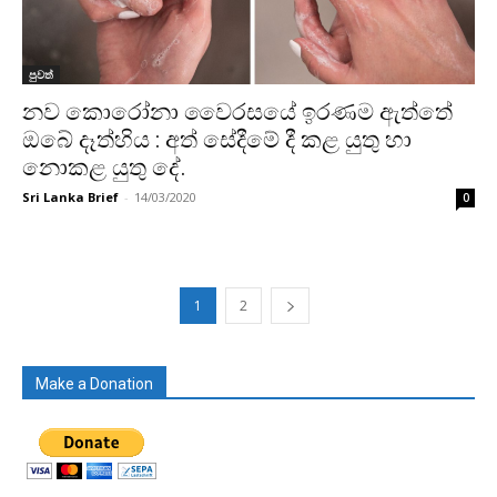
පුවත්
නව කොරෝනා වෛරසයේ ඉරණම ඇත්තේ
ඔබේ දෑත්හිය : අත් සේදීමේ දී කළ යුතු හා
නොකළ යුතු දේ.
Sri Lanka Brief
-
14/03/2020
0
1
2
Make a Donation