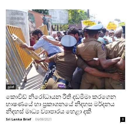
පුවත්
කොවිඩ් නිරෝධායන රීති දඩමීමා කරගෙන
භාෂණයේ හා ප්‍රකාශනයේ නිදහස මර්දනය
නිදහස් මාධ්‍ය ව්‍යාපාරය හෙළා දකී
Sri Lanka Brief
-
06/08/2021
0