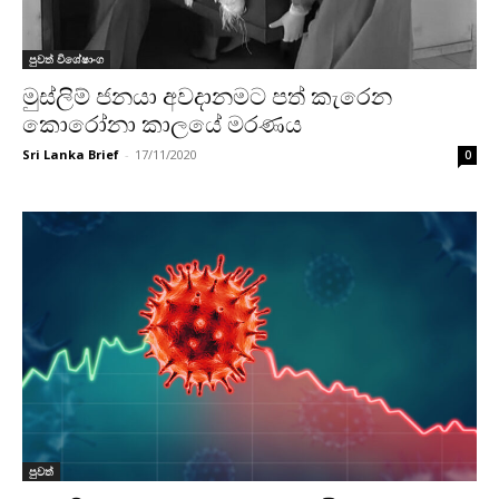
පුවත් විශේෂාංග
මුස්ලිම් ජනයා අවදානමට පත් කැරෙන
කොරෝනා කාලයේ මරණය
Sri Lanka Brief
-
17/11/2020
0
පුවත්