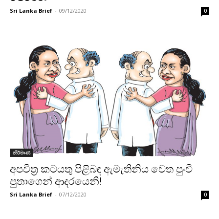
Sri Lanka Brief
-
09/12/2020
0
නිර්මාණ
අපවිත්‍ර කටයතු පිළිබඳ ඇමැතිනිය වෙත පුංචි
පුතාගෙන් ආදරයෙනි!
Sri Lanka Brief
-
07/12/2020
0