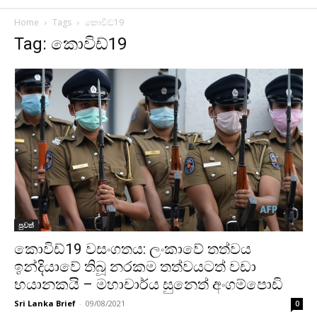
Home
Tags
කොවිඩ්19
Tag: කොවිඩ්19
පුවත්
කොවිඩ්19 වසංගතය: ලංකාවේ තත්වය
ඉන්දියාවේ තිබූ නරකම තත්වයටත් වඩා
භයානකයි – මහාචාර්ය සුනෙත් අංගම්පොඩි
Sri Lanka Brief
-
09/08/2021
0