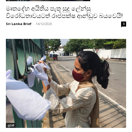
මෘතදේහ අයිතිය පැතූ සුදු ලේන්සු
විරෝධතාවයටත් රාජපක්ෂ ආන්ඩුව බයවෙයි!
Sri Lanka Brief
-
14/12/2020
0
පුවත්