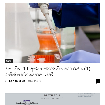
පුවත්
කොවිඩ් 19: අම්මා මතක් වීම සහ රජය (1)-
රංජිත් හේනායකආරච්චි.
Sri Lanka Brief
-
01/04/2020
0