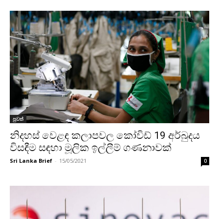
පුවත්
නිදහස් වෙළඳ කලාපවල කෝවිඩ් 19 අර්බුදය
විසඳීම සඳහා මූලික ඉල්ලීම් ගණනාවක්
Sri Lanka Brief
-
15/05/2021
0