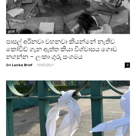
පුවත්
පාසල් අරිනවා වහනවා කියන්නේ නැතිව
කෝවිඩ් ගැන ඇත්ත කියා විශ්වාසය ගොඩ
නගන්න – ලංකා ගුරු සංගමය
Sri Lanka Brief
-
10/02/2021
0