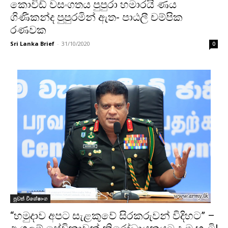
කොවිඩ් වසංගතය පුපුරා හමාරයි ණය
ගිණිකන්ද පුපුරමින් ඇත- පාඨලී චම්පික
රණවක
Sri Lanka Brief
-
31/10/2020
0
පුවත් විශේෂාංග
“හමුදාව අපට සැළකුවේ සිරකරුවන් විදිහට” –