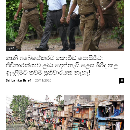
පුවත්
ශානි අබේසේකරට කොවිඩ් පොසිටිව්:
ජීවිතාරක්ශාව ලබා දෙන්නැයි ලෙස බිරිද කළ
ඉල්ලීමට තවම ප්‍රතිචාරයක් නැහැ!
Sri Lanka Brief
-
25/11/2020
0