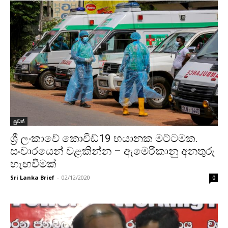
පුවත්
ශ්‍රී ලංකාවේ කොවිඩ්19 භයානක මට්ටමක.
සංචාරයෙන් වළකින්න – ඇමෙරිකානු අනතුරු
හැඟවීමක්
Sri Lanka Brief
-
02/12/2020
0