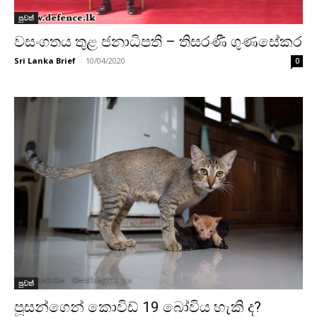
පුවත්
වසංගතය තුළ ජනාධිපති – තිසරණී ගුණසේකර
Sri Lanka Brief
-
10/04/2020
0
පුවත්
පූසන්ගෙන් කොවිඩ් 19 බෝවිය හැකි ද?