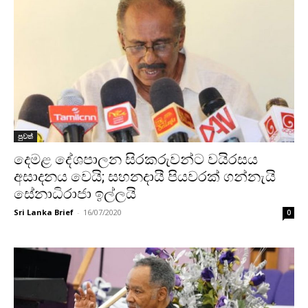
පුවත්
දෙමළ දේශපාලන සිරකරුවන්ට වයිරසය
අසාදනය වෙයි; සහනදායී පියවරක් ගන්නැයි
සේනාධිරාජා ඉල්ලයි
Sri Lanka Brief
-
16/07/2020
0