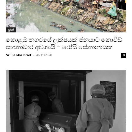
පුවත්
කොළඹ නගරයේ ලක්ෂයක් ජනයාට කොවිඩ්
සහනාධාර අවශ්‍යයි – රෝසි සේනානායක
Sri Lanka Brief
-
20/11/2020
0