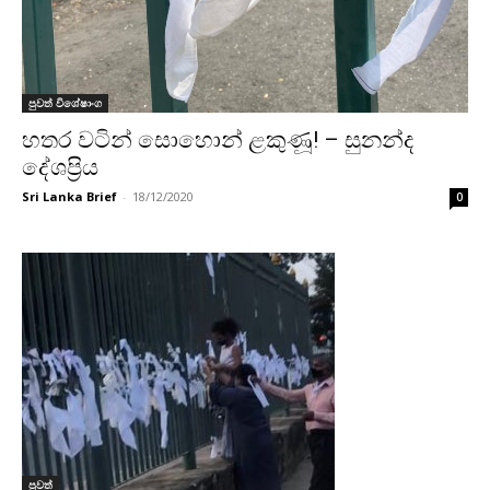
පුවත් විශේෂාංග
හතර වටින් සොහොන් ළකුණූ! – සුනන්ද
දේශප්‍රිය
Sri Lanka Brief
-
18/12/2020
0
පුවත්