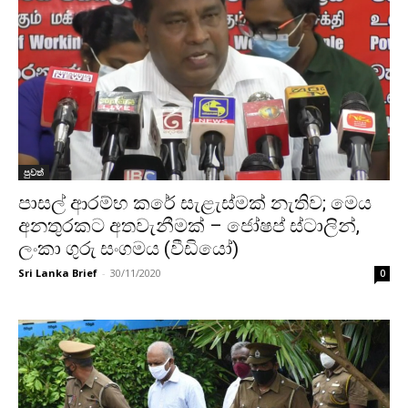
පුවත්
පාසල් ආරම්භ කරේ සැළැස්මක් නැතිව; මෙය
අනතුරකට අතවැනීමක් – ජෝෂප් ස්ටාලින්,
ලංකා ගුරු සංගමය‍ (වීඩියෝ)
Sri Lanka Brief
-
30/11/2020
0