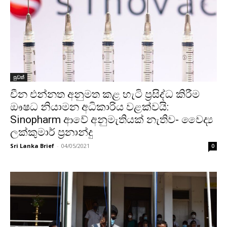
පුවත්
චීන එන්නත අනුමත කළ හැටි ප්‍රසිද්ධ කිරීම
ඖෂධ නියාමන අධිකාරිය වළක්වයි:
Sinopharm ආවේ අනුමැතියක් නැතිව- වෛද්‍ය
ලක්කුමාර් ප්‍රනාන්දු
Sri Lanka Brief
-
04/05/2021
0