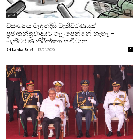
පුවත්
වසංගතය මැද හදිසි මැතිවරණයක්
ප්‍රජාතන්ත්‍රවාදයට ‌ගැලපෙන්නේ නැහැ –
මැතිවරණ නිරීක්ෂන සංවිධාන
Sri Lanka Brief
-
13/04/2020
0