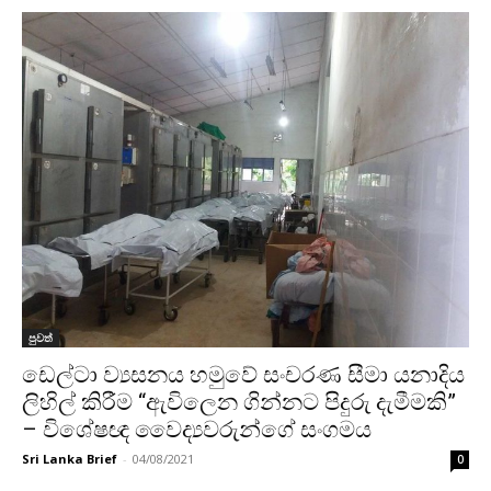
පුවත්
ඩෙල්ටා ව්‍යසනය හමුවේ සංචරණ සීමා යනාදිය
ලිහිල් කිරීම “ඇවිලෙන ගින්නට පිදුරු දැමීමකි”
– විශේෂඥ වෛද්‍යවරුන්ගේ සංගමය
Sri Lanka Brief
-
04/08/2021
0