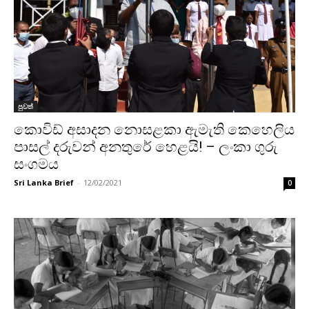
පුවත්
කොවිඩ් අසාදන නොසළකා ඇමැති කෙහෙලිය
පාසල් දරුවන් අනතුරේ හෙළයි! – ලංකා ගුරු
සංගමය
Sri Lanka Brief
-
12/02/2021
0