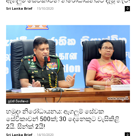
ඇගලුම් සේවිකාවන් නිරෝධායනයට දැමූ හැටි!
Sri Lanka Brief
-
15/10/2020
0
පුවත් විශේෂාංග
හමුදා නිරෝධායනය: ඇගලුම් සේවක
සේවිකාවන් 500ක්; 30 දෙනෙකුට වැසිකිළි
2යි. සින්ක් 2යි!
Sri Lanka Brief
-
14/10/2020
0