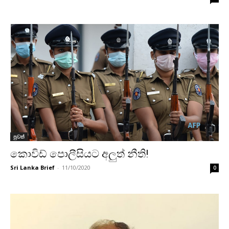
පුවත්
කොවිඩ් පොලීසියට අලුත් නීති!
Sri Lanka Brief
-
11/10/2020
0