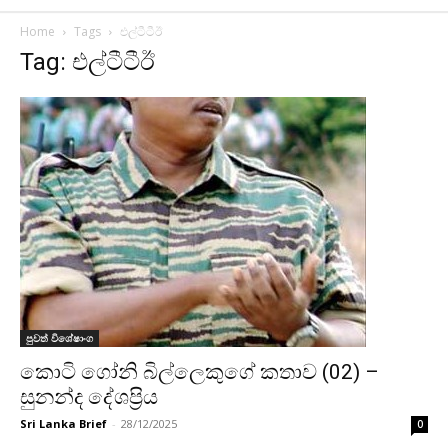
Home
Tags
එල්ටීටීඊ
Tag: එල්ටීටීඊ
පුවත් විශේෂාංග
කොටි ගෝනි බිල්ල‍ෙකුගේ කතාව (02) –
සුනන්ද දේශප්‍රිය
Sri Lanka Brief
-
28/12/2025
0