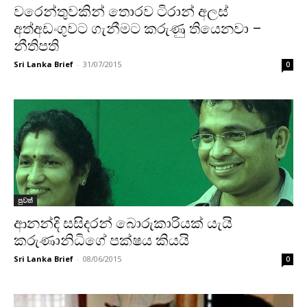
වරෙන්තුවකින් තොරව ටිරාන් අලස්
අත්අඩංගුවට ගැනීමට කරුණු තියෙනවා –
නීතිපති
Sri Lanka Brief
-
31/07/2015
0
පුවත්
ආනන්දි සසිදරන් බොරුකාරියක් යැයි
කරුණානිධිගේ පක්ෂය කියයි
Sri Lanka Brief
-
08/06/2015
0