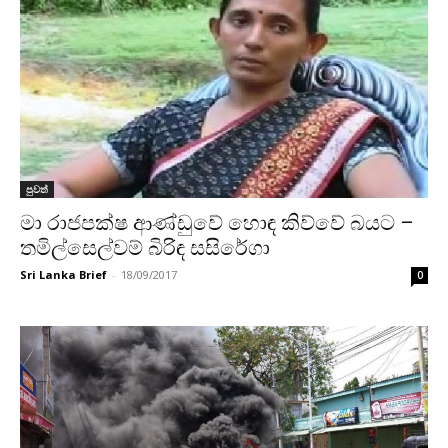
පුවත්
මා රාජපක්ෂ ආණ්ඩුවේ හොඳ කිව්වේ බයට –
තමිල්සෙල්වම් බිරිඳ සසිරේගා
Sri Lanka Brief
-
18/09/2017
0