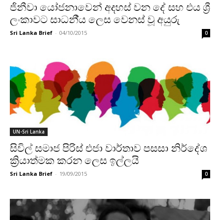
ජිනීවා යෝජනාවෙන් අදහස් වන දේ සහ එය ශ්‍රී
ලංකාවට සාධනී්‍ය ලෙස වෙනස් වූ අයුරු
Sri Lanka Brief
-
04/10/2015
0
UN-Sri Lanka
සිවිල් සමාජ පිරිස් එජා වාර්තාව පසසා නිර්දේශ
ක්‍රියාත්මක කරන ලෙස ඉල්ලයි
Sri Lanka Brief
-
19/09/2015
0