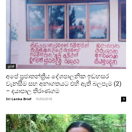
පුවත්
අපේ ප්‍රජාතන්ත්‍රීය දේශපාලනික ඉඩහසර
වැනසීම සහ අනාගතයට එහි ඇති බලපෑම (2)
– දයාපාල තිරාණගම
Sri Lanka Brief
-
10/06/2018
0