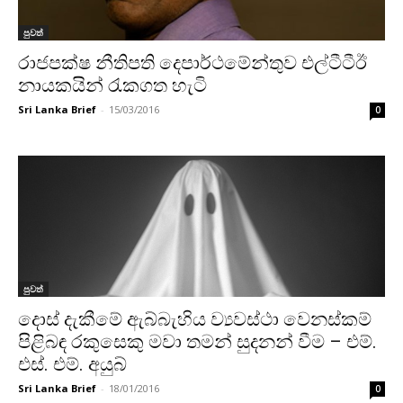
පුවත්
රාජපක්ෂ නීතිපති දෙපාර්ථමේන්තුව එල්ටීටීඊ
නායකයින් රැකගත හැටි
Sri Lanka Brief
-
15/03/2016
0
පුවත්
දොස් දැකීමේ ඇබ්බැහිය ව්‍යවස්ථා වෙනස්කම්
පිළිබඳ රකුසෙකු මවා තමන් සුදනන් වීම – එම්.
එස්. එම්. අයුබ්
Sri Lanka Brief
-
18/01/2016
0