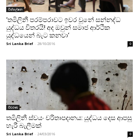
විශ්ලේෂන
‘තමිලිනී පරම්පරාවට ඉවර වුනේ සන්නද්ධ
යුද්ධය විතරයි! අද ඔවුන් සමාජ ආර්ථික
යුද්ධයෙන් බැට කනවා‘
Sri Lanka Brief
-
28/10/2016
0
විවරණ
තමිලිනී ස්වයං චරිතාපදානය: යුද්ධය දෙස ආපසු
හැරී බැලීමක්
Sri Lanka Brief
-
24/03/2016
0