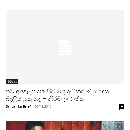
විවරණ
පටු ආකල්පයක සිට මිශ්‍ර අධිකරණය දෙස
බැලිය යුතු නෑ – නිර්මාල් රංජිත්
Sri Lanka Brief
-
08/11/2015
0