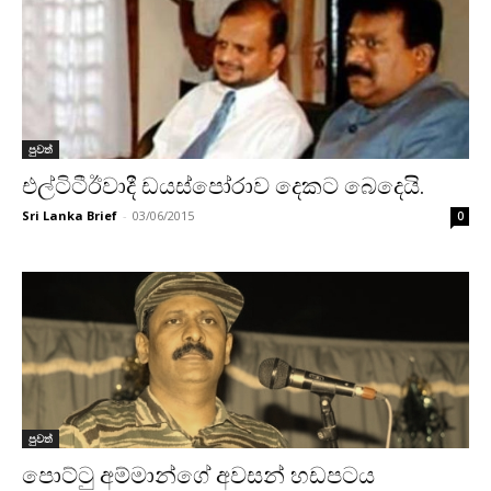
පුවත්
එල්ටිටීඊවාදී ඩයස්පෝරාව දෙකට බෙදෙයි.
Sri Lanka Brief
-
03/06/2015
0
පුවත්
පොට්ටු අම්මාන්ගේ අවසන් හඩපටය