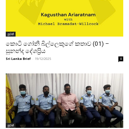
පුවත්
කොටි ගෝනි බිල්ලෙකුගේ කතාව (01) –
සුනන්ද දේශප්‍රිය
Sri Lanka Brief
-
19/12/2025
0
පුවත්