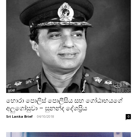
පුවත්
හොරා පොලිස් පොලීසිය සහ ගෝඨාභයගේ
අලුගෝසුවා – සුනන්ද දේශප්‍රිය
Sri Lanka Brief
-
04/10/2018
0