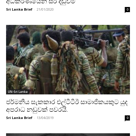
අධිකරණයෙන් සිර දඩුවම්
Sri Lanka Brief
-
21/01/2020
0
UN-Sri Lanka
ජර්මනිය සැකකාර එල්ටීටීඊ සාමාජිකයකුට යුද
අපරාධ නඩුවක් පවරයි.
Sri Lanka Brief
-
13/04/2019
0