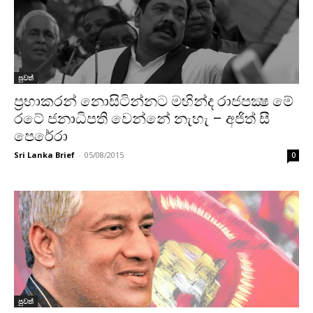
පුවත්
ප්‍රභාකරන් නොසිටින්නට මහින්ද රාජපක්‍ෂ මේ
රටේ ජනාධිපති වෙන්නේ නැහැ – අජිත් සී
පෙරේරා
Sri Lanka Brief
-
05/08/2015
0
පුවත්