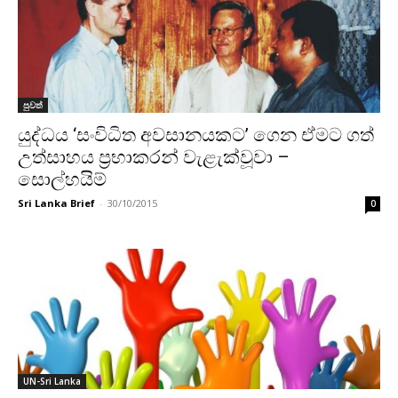
පුවත්
යුද්ධය ‘සංවිධිත අවසානයකට’ ගෙන ඒමට ගත්
උත්සාහය ප්‍රභාකරන් වැළැක්වූවා –
සොල්හයිම්
Sri Lanka Brief
-
30/10/2015
0
UN-Sri Lanka