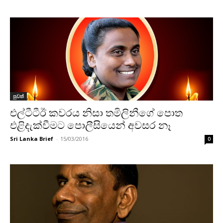
පුවත්
එල්ටීටීඊ කවරය නිසා තමිලිනීගේ පොත
එළිදැක්වීමට පොලීසියෙන් අවසර නෑ
Sri Lanka Brief
-
15/03/2016
0