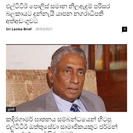
එල්ටීටීඊ පොලිස් සමාන නිලඇදුම් පරිසර
බලකායට දුන්නැයි යාපන නගරාධිපති
අත්අඩංගුවට
Sri Lanka Brief
-
09/04/2021
0
පුවත්
කදිරගාමර් ඝාතනය සම්බන්ධයෙන් හිටපු
එල්ටීටීඊ ඔත්තුසේවා සාමාජිකයකුට ජර්මන්