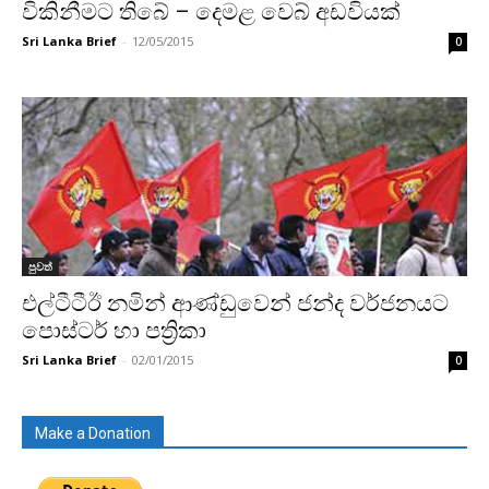
විකිනීමට තිබේ – දෙමළ වෙබ් අඩවියක්
Sri Lanka Brief
-
12/05/2015
0
පුවත්
එල්ටීටීඊ නමින් ආණ්ඩුවෙන් ජන්ද වර්ජනයට
පොස්ටර් හා පත්‍රිකා
Sri Lanka Brief
-
02/01/2015
0
Make a Donation