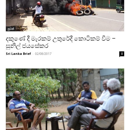
පුවත්
දකුණේ දී මැරකම් උතුරේදී කොටිකම් වීම –
සුනිල් ජයසේකර
Sri Lanka Brief
-
02/08/2017
0