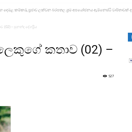
ෙමළ කම්කරු ප්‍රජාව ලක්වන බරපතල ශ්‍රම අපයෝජනය ඇම්නෙස්ටි වාර්තාවක් ද
(02) – සුනන්ද දේශප්‍රිය
ල‍ෙකුගේ කතාව (02) –
527