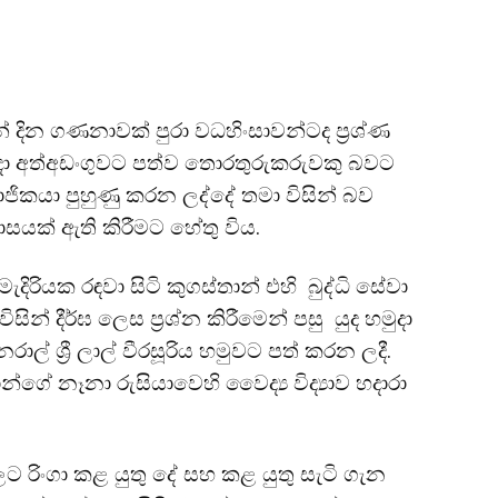
න් දින ගණනාවක් පුරා වධහිංසාවන්ටද ප්‍රශ්ණ
මුදා අත්අඩංගුවට පත්ව තොරතුරුකරුවකු බවට
ජිකයා පුහුණු කරන ලද්දේ තමා විසින් බව
ාසයක් ඇති කිරීමට හේතු විය.
මැදිරියක රඳවා සිටි කුගස්තාන් එහි බුද්ධි සේවා
ින් දීර්ඝ ලෙස ප්‍රශ්න කිරීමෙන් පසු යුද හමුදා
ාල් ශ්‍රී ලාල් වීරසූරිය හමුවට පත් කරන ලදී.
ගේ නෑනා රුසියාවෙහි වෛද්‍ය විද්‍යාව හදාරා
 තුලට රිංගා කළ යුතු දේ සහ කළ යුතු සැටි ගැන