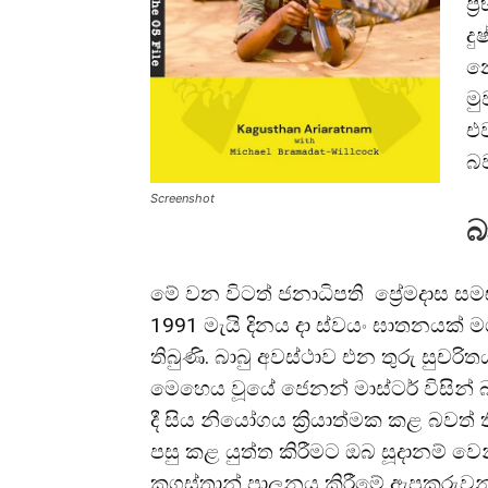
ප්
දු
න
මු
එව
බ
Screenshot
බ
මේ වන විටත් ජනාධිපති ප්‍රේමදාස සම
1991 මැයි දිනය දා ස්වයං ඝාතනයක්
තිබුණි. බාබු අවස්ථාව එන තුරු සුච
මෙහෙය වූයේ ජෙනන් මාස්ටර් විසින
දී සිය නියෝගය ක්‍රියාත්මක කළ බවත්
පසු කළ යුත්ත කිරීමට ඔබ සූදානම් ව
කුගස්තාන් පාලනය කිරීමේ ඇපකරුවන