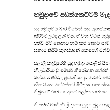
හමුදාවේ අඩත්තෙට්ටම් මැද
යුද හමුදාවට බාර වීමෙන් පසු කුගස්තා
කිරීම්වලටද ලක් විය. ඒ වන විටත් හ
පත්ව සිටි කෙනඩි නම් කළු කොටි සාමා
සනාථ කිරීම කුගස්තාන් කෙරෙහි විශ්ව
පලාලි කඳවුරෙහි යුද හමුදා පොලිස් සිර 
නිලධාරියා වූ මේජර් නිරෝශන හේරත් විස
කාර්ය මණ්ඩල ප්‍රධානියා වූ මේජර් ජෙනර
නිරෝශන හේරත්ගේ බිරිද සහ කුගස්තාන්
තිබුණේ එකටය. අපේ ලෝකය කුඩාය.
තිනේශ් මාස්ටර් ශ්‍රී ලංකා යුද හමුදාව