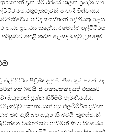
 කුගස්තාන් දැන සිටි රජයේ පාලන ප්‍රදේශ සහ
ටීටිඊ තොරතුරුකරුවන් පාවා දී විශ්වාසය
ර් කීවේය. තවද කුගස්තාන් ද්‍රෝහියකු ලෙස
ඊ මාධ්‍ය ප්‍රචාරය කළේය. එමෙන්ම එල්ටීටීඊය
ක් හමුදාවට හෙළි කරන ලෙසද ඔහුට උපදෙස්
ීම
ල්ටීටීඊය පිළිබඳ දැනුම නිසා ක්‍රමයෙන් යුද
්නට පටන් ගත් බවයි. ඒ කොතෙක්ද යත් එකකට
වා ඔහුගෙන් ප්‍රශ්න කිරීමට පැමිණියේය.
බෑකඩුව ඝාතනයෙන් පසු එල්ටීටීඊය ප්‍රධාන
 නම් කර ඇති බව ඔහුට කී බවයි. කුගස්තාන්
රුවන්ගේ විස්තර කට පාඩමින් කියා සිටියේය.
ැදෙන ලෙස කියා සිටි අතර තවත් යෝජනාවක්