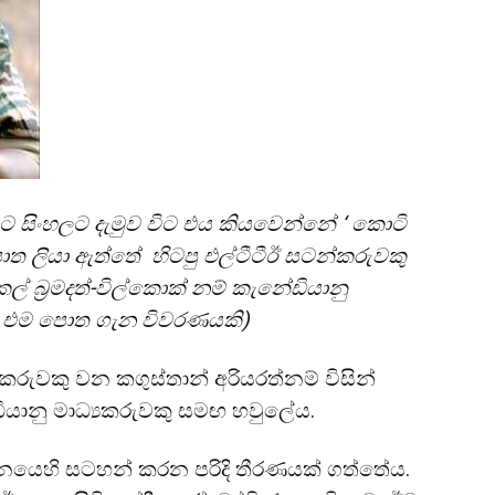
 සිංහලට දැමුව විට එය කියවෙන්නේ ‘ කොටි
ත ලියා ඇත්තේ හිටපු එල්ටීටීඊ සටන්කරුවකු
කල් බ්‍රමදත්-විල්කොක් නම් කැනේඩියානු
ේ එම පොත ගැන විවරණයකි)
කරුවකු වන කගුස්තාන් අරියරත්නම් විසින්
ඩියානු මාධ්‍යකරුවකු සමඟ හවුලේය.
දානයෙහි සටහන් කරන පරිදි තීරණයක් ගත්තේය.