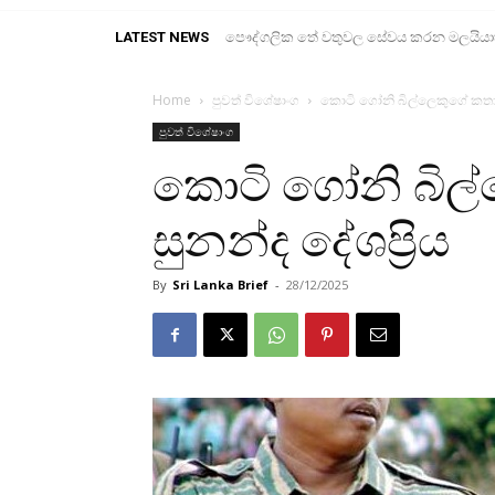
LATEST NEWS
පෞද්ගලික තේ වතුවල සේවය කරන මලයියාහ ද
Home
පුවත් විශේෂාංග
කොටි ගෝනි බිල්ල‍ෙකුගේ කතාව 
පුවත් විශේෂාංග
කොටි ගෝනි බිල්
සුනන්ද දේශප්‍රිය
By
Sri Lanka Brief
-
28/12/2025