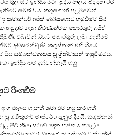
ීඊය තුල සිටි ඉන්දීය රෝ බුද්ධි ජාලය බිඳ දමා ඊට
ැනීමට සමත් විය. කගුස්තාන් පළමුවෙන්
හමුදා කමාන්ඩර් අජිත් බෝයගොඩ හමුවීමට සිර
 නවික හමුදාව ගැන තීරණාත්මක තොරතුරු අජිත්
තිබුණි. එබැවින් ඔහුට තොරතුරු ලබා ගැනීමේ
 ඒමට අවසර තිබුණි. කගුස්තාන් එහි ගියේ
සිය සම්බන්ධතාවය වූ ශ්‍රීනිවාසන් හමුවීමටය.
හෝ ඉන්දියාවට දන්වන්නැයි ඔහු
ට රිංගවීම
 අංශ ජාලය ගැනත් තමා ඊට හසු කර ගත්
යා වූ ශශිකුමාර් මාස්ටර්ට දැනුම් දීමයි. කගුස්තාන්
ව මුල සිට කියා සමාව දෙන භජනය කළේය.
ුමාර් මාස්ටර්, ඔහුගේ ප්‍රධානියාබ වූ තිනේශ්