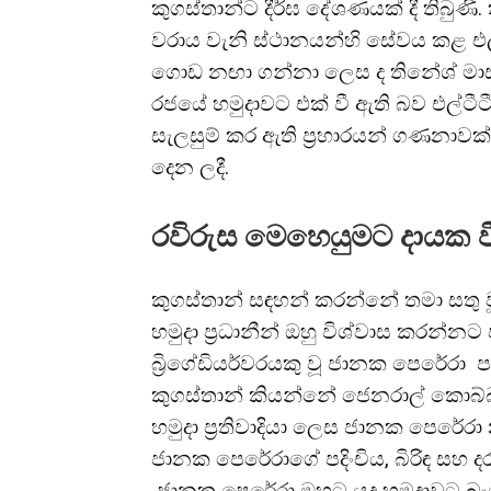
කුගස්තාන්ට දීර්ඝ දේශණයක් දී තිබුණි.
වරාය වැනි ස්ථානයන්හි සේවය කළ එල්
ගොඩ නඟා ගන්නා ලෙස ද තිනේශ් මාස්ට
රජයේ හමුදාවට එක් වී ඇති බව එල්ටීටී
සැලසුම් කර ඇති ප්‍රහාරයන් ගණනාව
දෙන ලදී.
රවිරුස මෙහෙයුමට දායක ව
කුගස්තාන් සඳහන් කරන්නේ තමා සතු වූ එ
හමුදා ප්‍රධානීන් ඔහු විශ්වාස කරන
බ්‍රිගේඩියර්වරයකු වූ ජානක පෙරේරා ප
කුගස්තාන් කියන්නේ ජෙනරාල් කොබ්බ
හමුදා ප්‍රතිවාදියා ලෙස ජානක පෙරේරා
ජානක පෙරේරාගේ පදිංචිය, බිරිඳ සහ ද
ජානක පෙරේරා ඔහුට යුද හමුදාවට බ