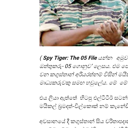
(
Spy Tiger: The 05 File
යන්න අමුවට
ඔත්තුකරු- 05 ගොනුව’ ලෙසය. එම පො
වන කගුස්තාන් අරියරත්නම් විසින් මයි
මාධ්‍යකරුවකු සමඟ හවුලේය. මේ ම
එය ලියා ඇත්තේ හිටපු එල්ටීටීඊ සටන්
මයිකල් බ්‍රමදත්-විල්කොක් නම් කැනේ
අවසානයේ දී කගුස්තාන් සිය චරිතාප