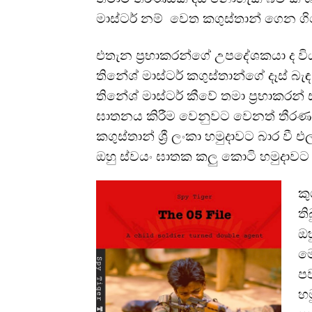
මාස්ටර් නම් වෙත කගුස්තාන් ගෙන ග
එතැන ප්‍රභාකරන්ගේ උපදේශකයා ද ව
තිනේශ් මාස්ටර් කගුස්තාන්ගේ දෑස් බැ
තිනේශ් මාස්ටර් කීවේ තමා ප්‍රභාකර
ඝාතනය කිරීම වෙනුවට වෙනත් තීරණ
කගුස්තාන් ශ්‍රී ලංකා හමුදාවට බාර වී 
ඔහු ස්වයං ඝාතක කලු කොටි හමුදාවට බැද
ක
ති
ඔහ
ම
පව
හම