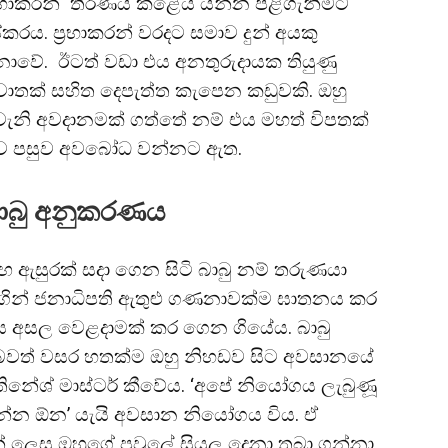
‍රභාකරන් තීරණය කළේය යන්න පිළිගැනීමට
ෂ්කරය. ප්‍රභාකරන් වරදට සමාව දුන් අයකු
ොවේ. ඊටත් වඩා එය අනතුරුදායක තියුණු
වාතක් සහිත දෙපැත්ත කැපෙන කඩුවකි. ඔහු
ැනි අවදානමක් ගත්තේ නම් එය මහත් විපතක්
ව පසුව අවබෝධ වන්නට ඇත.
ාබු අනුකරණය
ඟ ඇසුරක් සදා ගෙන සිටි බාබු නම් තරුණයා
 මගින් ජනාධිපති ඇතුළු ගණනාවක්ම ඝාතනය කර
රිතය අසල වෙළදාමක් කර ගෙන ගියේය. බාබු
් බවත් වසර හතක්ම ඔහු නිහඩව සිට අවසානයේ
 තිනේශ් මාස්ටර් කීවේය. ‘අපේ නියෝගය ලැබුණූ
ෙන්න ඕන’ යැයි අවසාන නියෝගය විය. ඒ
් ලෙස ඔහුගේ පවුලේ සියලු දෙනා තබා ගන්නා