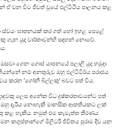
් ඒ වන විට ජීවත් වූයේ එල්ටීටී්‍ය පාලනය කළ
ා ස්වයං ඝාතනයක් කර ගත් හෝ ඉහළ පෙළේ
ිවකු ගැන යුද වාර්තාවන්හි සඳහන් නොවේ.
ුය.
් ඔසවා ගෙන ගොස් යාපනයේ පලාලි යුද හමුදා
ියන්නේ නම් අනතුරුව ඔහු එල්ටීටීඊය පරාජය
ේවය කරන ‘ගෝනි බිල්ලකු’ බවට පත් විය.
්දාදුවකු ලෙස අනේක විධ දුෂ්කරතාවයන්ට පත්
 පසු ඔහු දැරිය නොහැකි මානසික ආතතියකට ලක්
තු කළ හැකිය. නමුත් එම කැමැත්ත තීරණය
න කගුස්තාන්ගේ මිලිටරි ජිවිතය පුරාම දිව යන