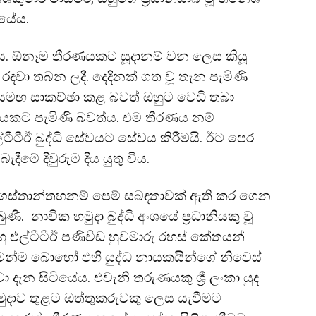
ියේය.
ිය. ඕනෑම තීරණයකට සූදානම් වන ලෙස කියූ
ඳ රඳවා තබන ලදී. දෙදිනක් ගත වූ තැන පැමිණි
න් සමඟ සාකච්ඡා කළ බවත් ඔහුට වෙඩි තබා
යකට පැමිණි බවත්ය. එම තීරණය නම්
එල්ටීටීඊ බුද්ධි සේවයට සේවය කිරීමයි. ඊට පෙර
ීමේ දිවුරුම දිය යුතු විය.
ුගස්තාන්තහනම් පෙම් සබඳතාවක් ඇති කර ගෙන
බුණි. නාවික හමුදා බුද්ධි අංශයේ ප්‍රධානියකු වූ
ු එල්ටීටීඊ පණිවිඩ හුවමාරු රහස් කේතයන්
ෙන්ම බොහෝ එහි යුද්ධ නායකයින්ගේ නිවෙස්
ා දැන සිටියේය. එවැනි තරුණයකු ශ්‍රී ලංකා යුද
ුදාව තුළට ඔත්තුකරුවකු ලෙස යැවීමට