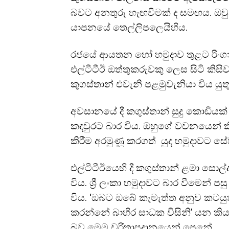
බවට අනතුරු හැඟවීමක් ද සමඟය. ඔවුන
යාපනයේ තෙල්ලිපලෙයිහිය.
රජයේ ආයතන හෝ හමුදාව තුළට රිංග
එල්ටීටීඊ ඔත්තුකරුවකු ලෙස සිටි කිස
කුගස්තාන් එවැනි පළමුවැනියා විය යුත
අවසානයේ දී කගුස්තාන් සුදු කොඩියක
කඳවුරට බාර විය. ඔහුගේ වචනයෙන් ක
කිරීම අරමුණූ කරගත් යුද හමුදාවට ස
එල්ටීටීඊයෙහි දී කගුස්තාන් ළමා සොල
විය. ශ්‍රී ලංකා හමුදාවට බාර වීමෙන්
විය. ‘ඔබට ඔබේ කැමැත්ත අනුව කටයු
කරන්නේ බාහිර සාධක විසිනි’ යන කියම
බව මෙම චරිතාපදානයෙන් පෙනේ.