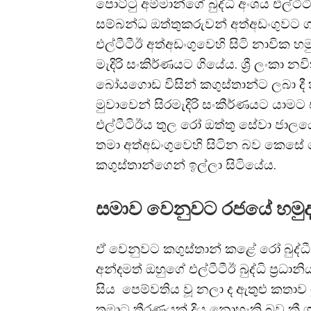
පොට්ටු අම්මාන්ගේ බුද්ධි අංශය එල්ටීට
සම්බන්ධ ඔත්තුකරුවන් අත්අඩංගුවට ග
එල්ටීටීඊ අත්අඩංගුවෙහි සිටි නාවික 
මැදිරි සංකිර්ණයට ගියේය. ශ්‍රී ලංකා
බෝයගොඩ විසින් කගුස්තාන්ට ලබා දී 
මුවාවෙන් සිරමැදිරි සංකීර්ණයට යාමට
එල්ටීටිඊය තුල රෝ ඔත්තු සේවා ජාලයේ 
තමා අත්අඩංගුවෙහි සිටින බව කෙසේ 
කගුස්තාන්ගෙන් ඉල්ලා සිටියේය.
සමාව වෙනුවට රජයේ හමුදා
ඒ වෙනුවට කගුස්තාන් කළේ රෝ බුද්ධී
අන්දමත් ඔහුගේ එල්ටීටීඊ බුද්ධි ප්‍රධානි
සිය පෙම්වතිය වූ නලා ද ඇතුළු කතා
තමාට තීරණයක් දිය නොහැකි බව කී ශශික