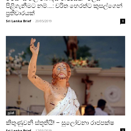
පිළිගැනීමට නම්….: චරිත හෙරත්ට කුසල්ගෙන්
ප්‍රතිචාරයක්
Sri Lanka Brief
-
20/05/2019
0
පුවත්
කිතුණුවනි ස්තූතියි! – සුලෝචනා රාජපක්ෂ
Sri Lanka Brief
-
17/05/2019
0