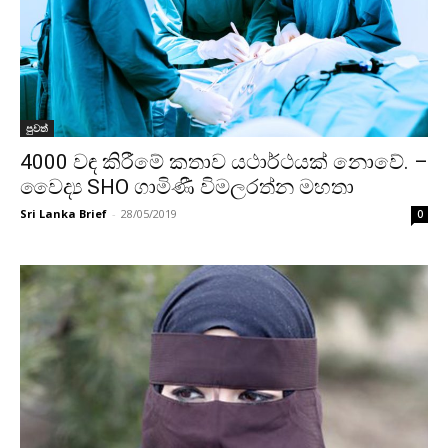
පුවත්
4000 වඳ කිරීමේ කතාව යථාර්ථයක් නොවේ. –
වෛද්‍ය SHO ගාමිණී විමලරත්න මහතා
Sri Lanka Brief
-
28/05/2019
0