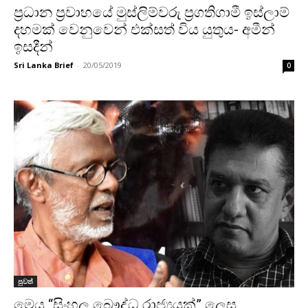
ප‍්‍රධාන ප‍්‍රවාහයේ මුස්ලිම්වරු ප‍්‍රගතිගාමී ඉස්ලාම්
දහමක් වෙනුවෙන් එක්සත් විය යුතුය- අමීන්
ඉසදීන්
Sri Lanka Brief
-
20/05/2019
0
පුවත්
මෙය “සිංහල බෞද්ධ රාජ්‍යයක්” ලෙස