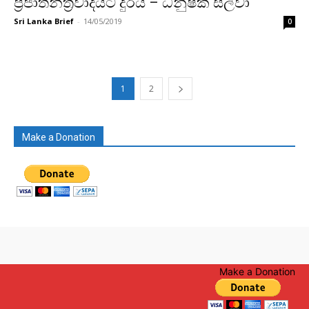
ප්‍රජාතන්ත්‍රවාදයට දුරයි – ධනුෂ්ක සිල්වා
Sri Lanka Brief
-
14/05/2019
0
1
2
Make a Donation
Make a Donation