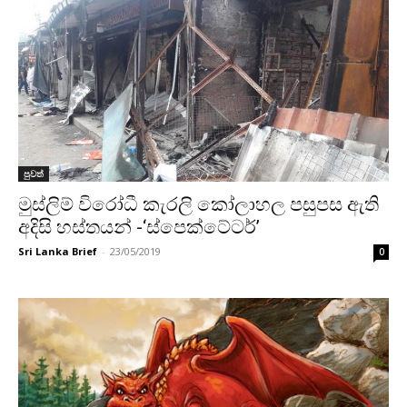
පුවත්
මුස්ලිම් විරෝධී කැරලි කෝලාහල පසුපස ඇති
අදිසි හස්තයන් -‘ස්පෙක්ටේටර්’
Sri Lanka Brief
-
23/05/2019
0