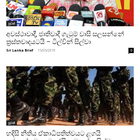
පුවත්
අවස්ථාවාදී, ජාතිවාදී ගැටුම් වාසි සලසන්නේ
ත්‍රස්තවාදයටයි – ටිල්වින් සිල්වා
Sri Lanka Brief
-
15/05/2019
0
පුවත්
හදිසි නීතිය ඒකාධිපතිත්වයට ළගයි