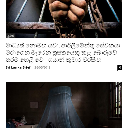
පුවත්
මාධ්‍යත් නොමඟ යවා, පාර්ලිමේන්තු සේවකයා
මරාගෙන මැරෙන ත්‍රස්තයෙකු කළ බොරුවේ
තරම හෙළි වේ.- ගයාන් කුමාර වීරසිංහ
Sri Lanka Brief
-
26/05/2019
0