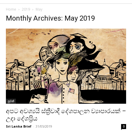
Home
2019
May
Monthly Archives: May 2019
පුවත්
අපට අවශ්‍යයි ස්ත්‍රීවාදී දේශපාලන ව්‍යාපාරයක් –
උදා දේශප්‍රිය
Sri Lanka Brief
-
31/05/2019
0