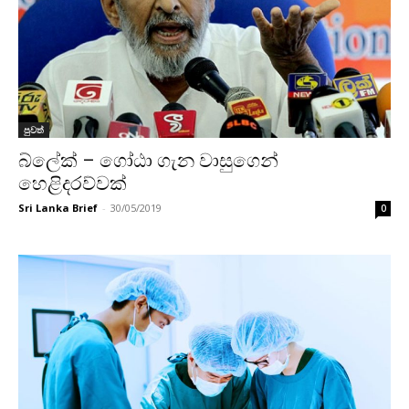
පුවත්
බ්ලේක් – ගෝඨා ගැන වාසුගෙන්
හෙළිදරව්වක්
Sri Lanka Brief
-
30/05/2019
0