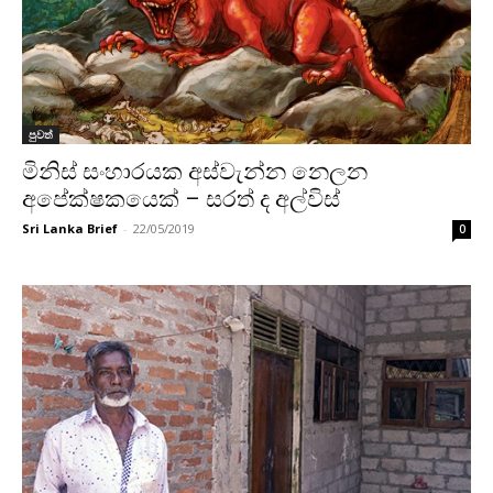
පුවත්
මිනිස් සංහාරයක අස්වැන්න නෙලන
අපේක්ෂකයෙක් – සරත් ද අල්විස්
Sri Lanka Brief
-
22/05/2019
0