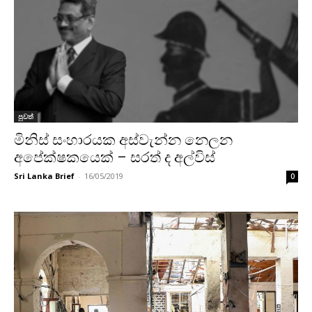
පුවත්
මිනිස් සංහාරයක අස්වැන්න නෙලන
අපේක්ෂකයෙක් – සරත් ද අල්විස්
Sri Lanka Brief
-
16/05/2019
0