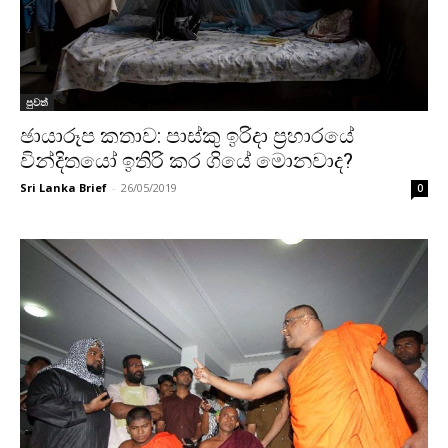
පුවත්
ඡායාරූප කතාව: පාස්කු ඉරිදා ප්‍රහාරයේ
වින්දිතයෝ ඉතිරි කර ගියේ මොනවාද?
Sri Lanka Brief
-
26/05/2019
0