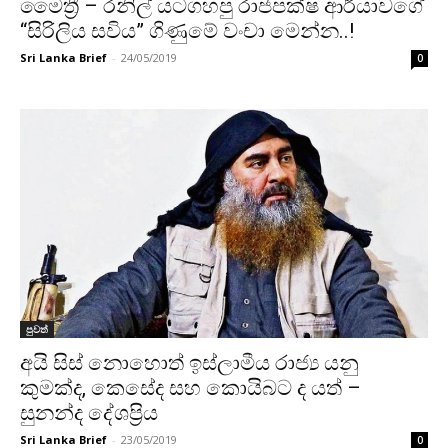
මෛත්‍රී – රනිල් යටගහපු රාජපක්ෂ ආර්යාවගේ
“සිරිලිය සවිය” ගිණුමේ වංචා මෙන්න..!
Sri Lanka Brief
-
24/05/2019
0
පුවත්
අයි සිස් නොහොත් ඉස්ලාමීය රාජ්‍ය යනු
කුමක්ද, කෙසේද සහ කොයිබට ද යත් –
සුනන්ද දේශප්‍රිය
Sri Lanka Brief
-
23/05/2019
0