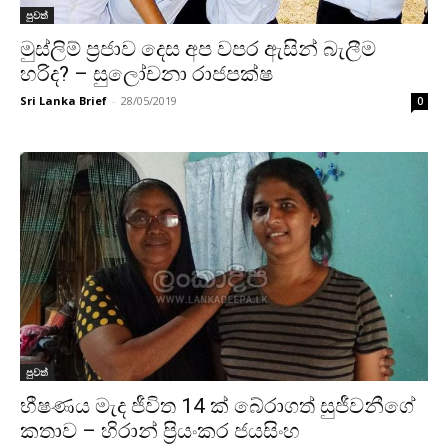
පුවත්
මුස්ලිම් ප්‍රජාව දෙස අප වපර ඇසින් බැලීම
හරිද? – සුලෝචනා රාජපක්ෂ
Sri Lanka Brief
-
28/05/2019
0
පුවත්
භීෂණය මැද ජීවිත 14 ක් බේරාගත් සුජීවනීගේ
කතාව – හිරාන් ප්‍රියංකර ජයසිංහ