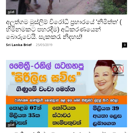
පුවත්
අලුත්ගම මුස්ලිම් විරෝධී ප්‍රහාරයේ ‘නිමිත්ත’ (
හිමිනමකට පහරදීම) අධිකරණයෙන්
බොරුවෙයි. සැකකරැ නිදහස්!
Sri Lanka Brief
-
25/05/2019
0
පුවත්