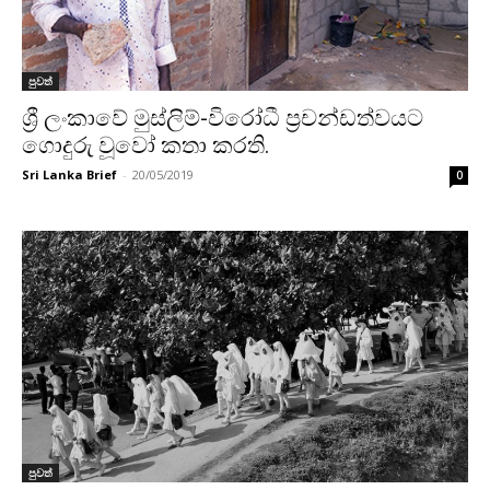
පුවත්
ශ්‍රී ලංකාවේ මුස්ලිම්-විරෝධී ප්‍රචන්ඩත්වයට
ගොදුරු වූවෝ කතා කරති.
Sri Lanka Brief
-
20/05/2019
0
පුවත්