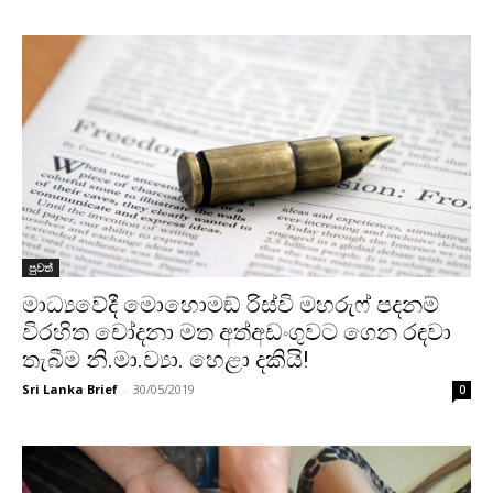
පුවත්
මාධ්‍යවේදී මොහොමඞ් රිස්වි මහරුෆ් පදනම්
විරහිත චෝදනා මත අත්අඩංගුවට ගෙන රඳවා
තැබීම නි.මා.ව්‍යා. හෙළා දකියි!
Sri Lanka Brief
-
30/05/2019
0