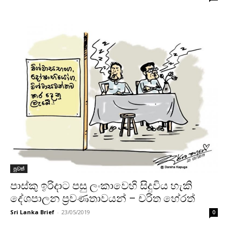
පුවත්
පාස්කු ඉරිදාට පසු ලංකාවෙහි සිදුවිය හැකි
දේශපාලන ප්‍රවණතාවයන් – චරිත හේරත්
Sri Lanka Brief
-
23/05/2019
0