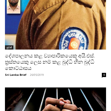
පුවත්
දේශපාලනය කළ ව්‍යාපාරිකයෙකු අයි.එස්.
ත්‍රස්තයෙකු ලෙස නම් කළ බුද්ධි හීන බුද්ධි
කොට්ඨාසය
Sri Lanka Brief
-
26/05/2019
0