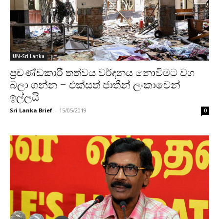
UN-Sri Lanka
ප්‍රචණ්ඩකාරී තත්වය වර්දනය ‌නොවීමට වග
බලා ගන්න – එක්සත් ජාතීන් ලංකාවෙන්
ඉල්ලයි
Sri Lanka Brief
-
15/05/2019
0