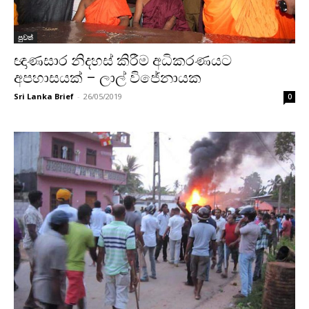
පුවත්
ඥාණසාර නිදහස් කිරීම අධිකරණයට
අපහාසයක් – ලාල් විජේනායක
Sri Lanka Brief
-
26/05/2019
0