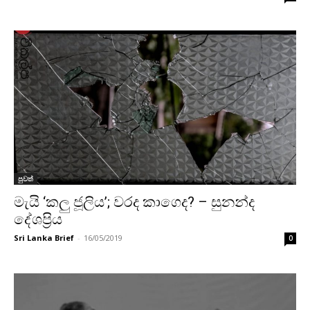
පුවත්
මැයි ‘කලු ජූලිය’; වරද කාගෙද? – සුනන්ද
දේශප්‍රිය
Sri Lanka Brief
-
16/05/2019
0