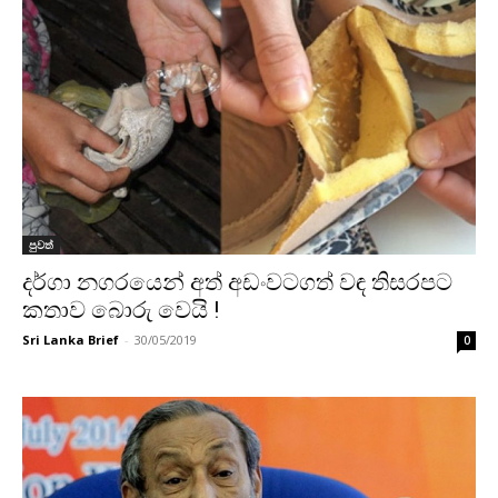
පුවත්
දර්ගා නගරයෙන් අත් අඩංවටගත් වඳ තිසරපට
කතාව බොරු වෙයි !
Sri Lanka Brief
-
30/05/2019
0