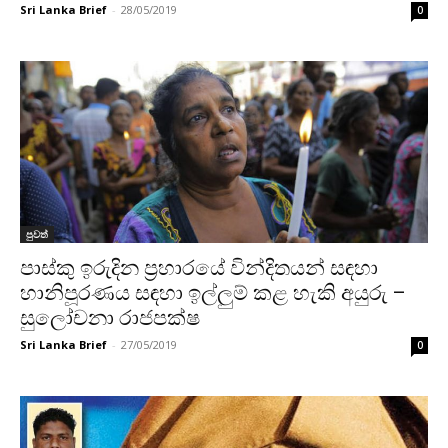
Sri Lanka Brief
-
28/05/2019
0
පුවත්
පාස්කු ඉරුදින ප්‍රහාරයේ වින්දිතයන් සඳහා
හානිපූරණය සඳහා ඉල්ලුම් කළ හැකි අයුරු –
සුලෝචනා රාජපක්ෂ
Sri Lanka Brief
-
27/05/2019
0