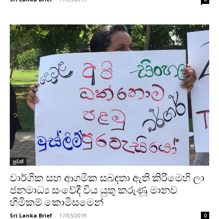
පුවත්
වාර්ගික සහ ආගමික සබඳතා ඇති කිරිමෙහි ලා
ජනමාධ්‍ය සංවේදී විය යුතු කරුණූ මානව
හිමිකම් කොමිසමෙන්
Sri Lanka Brief
-
17/05/2019
0