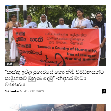
පුවත්
“පාස්කු ඉරිදා ප්‍රහාරයේ නො නිමි වර්ධනයන්ට
සාමුහිකව මුහුණ දෙමු” -නිදහස් මාධ්‍ය
ව්‍යාපාරය
Sri Lanka Brief
-
23/05/2019
0