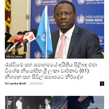
UN-Sri Lanka
රැස්වීමේ සහ සමාගමයේ අයිතිය පිළිබඳ එජා
විශේෂ නියෝජිත ශ්‍රී ලංකා වාර්තාව (01):
නිගමන සහ සිවිල් සමාජයට නිර්දේශ
Sri Lanka Brief
-
23/06/2020
0