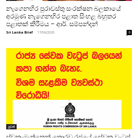
නැගෙනහිර පුරාවස්තු සංරක්ෂන බලකායේ
අරමුණ නැගෙනහිර පළාත සිංහළ බහුතර
පළාතක් කිරීමය – ආර්. සම්පන්දන්
Sri Lanka Brief
-
17/06/2020
0
පුවත්
ස්වකැමැත්තෙන් තොරව රජයේ සේවක වැටුප්