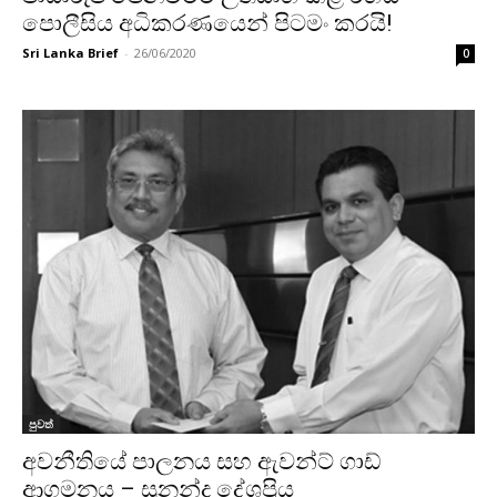
පොලීසිය අධිකරණයෙන් පිටමං කරයි!
Sri Lanka Brief
-
26/06/2020
0
පුවත්
අවනීතියේ පාලනය සහ ඇවන්ට් ගාඩ්
ආගමනය – සුනන්ද දේශප්‍රිය