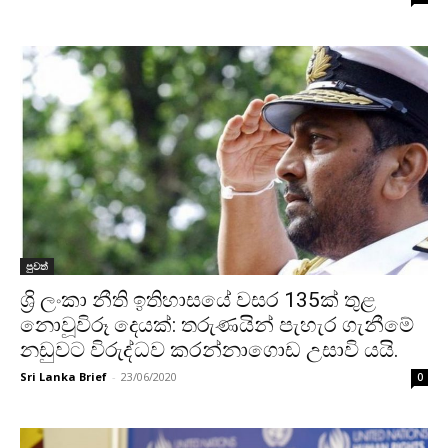
පුවත්
ශ්‍රි ලංකා නීති ඉතිහාසයේ වසර 135ක් තුළ
නොවූවිරූ දෙයක්: තරුණයින් පැහැර ගැනීමේ
නඩුවට විරුද්ධව කරන්නාගොඩ උසාවි යයි.
Sri Lanka Brief
-
23/06/2020
0