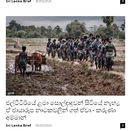
Sri Lanka Brief
-
30/06/2020
0
පුවත්
එල්ටීටීඊයේ ළමා සොල්දාදුවන් සිටියේ නැහැ;
ඒ ජායාරූප නාටකවලින් ගත් ඒවා.- කරුණා
අම්මාන්
Sri Lanka Brief
-
30/06/2020
0