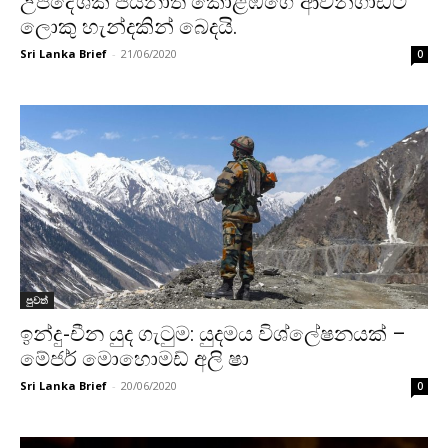
උපදේශක ජයනාත් කොළඹගේ ආවන්ගාඩ්ට
ලොකු හැන්දකින් බෙදයි.
Sri Lanka Brief
-
21/06/2020
0
පුවත්
ඉන්දු-චීන යුද ගැටුම: යුදමය විශ්ලේෂනයක් –
මේජර් මොහොමඩ් අලි ෂා
Sri Lanka Brief
-
20/06/2020
0