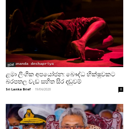
පුවත්
ළමා ලිංගික අපයෝජන: බෞද්ධ භික්ෂුවකට
බරපතල වැඩ සහිත සිර දඬුවම්
Sri Lanka Brief
-
19/06/2020
0