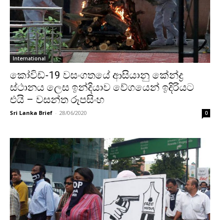
International
කෝවිඩ්-19 වසංගතයේ ආසියානු කේන්ද්‍ර
ස්ථානය ලෙස ඉන්දියාව වේගයෙන් ඉදිරියට
එයි – වසන්ත රූපසිංහ
Sri Lanka Brief
-
28/06/2020
0