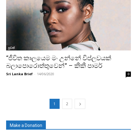
පුවත්
“ජීවිත කාලයෙම මං උන්නේ විප්ලවයක්
බලාපොරොත්තුවෙන්” – කිකි පාමර්
Sri Lanka Brief
-
14/06/2020
0
1
2
Make a Donation