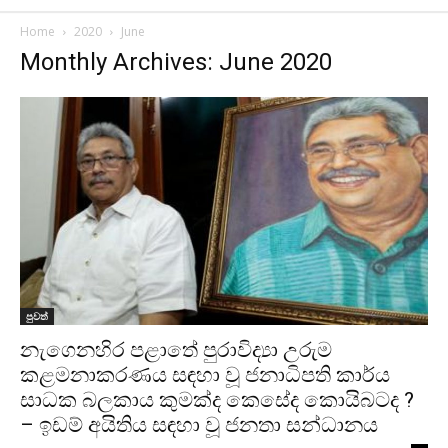
Home
2020
June
Monthly Archives: June 2020
පුවත්
නැගෙනහිර පළාතේ පුරාවිද්‍යා උරුම
කළමනාකරණය සඳහා වූ ජනාධිපති කාර්ය
සාධක බලකාය කුමක්ද කෙසේද කොයිබටද ?
– ඉඩම් අයිතිය සඳහා වූ ජනතා සන්ධානය