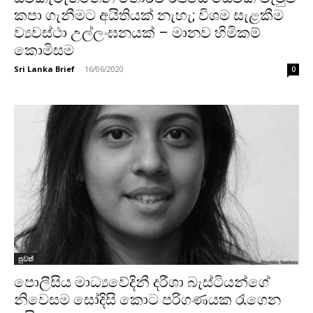
කපා ගැනීමට අයිතියක් නැහැ; විශම සැළකීම
ව්‍යවස්ථා උල්ලංඝනයක් – මානව හිමිකම්
කොමිසම
Sri Lanka Brief
-
16/06/2020
0
පුවත්
පොලීසිය මාධ්‍යවේදිනී දරීශා බැස්ටියන්ගේ
නිවෙසම සෝදිසි කොට පරිගණයක රැගෙන