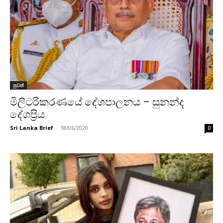
පුවත්
මිලිටරිකරණයේ දේශපාලනය – සුනන්ද
දේශප්‍රිය
Sri Lanka Brief
-
18/06/2020
0