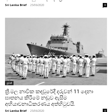
Sri Lanka Brief
-
25/06/2020
0
පුවත්
ත්‍රි.මල නාවික කඳවුරේදී දරුවන් 11 දෙනා
ඝාතනය කිරීමේ නඩුව ඇසීම
අභියාචනාධිකරණය අත්හිටුවයි.
Sri Lanka Brief
-
25/06/2020
0