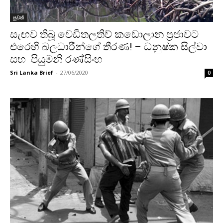
පුවත්
සැඟව තිබූ වෙඩිතලතිව් කඩොලාන ප්‍රජාවට
එරෙහි බලධාරීන්ගේ තීරණ! – ධනුෂ්ක සිල්වා
සහ පියුමනී රණ්සිංහ
Sri Lanka Brief
-
27/06/2020
0