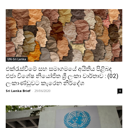
UN-Sri Lanka
එක්රැස්වීමේ සහ සමාගමයේ අයිතිය පිළිබඳ
එජා විශේෂ නියෝජිත ශ්‍රී ලංකා වාර්තාව : (02)
ලංකාණ්ඩුවට කැරෙන නිර්දේශ
Sri Lanka Brief
-
29/06/2020
0