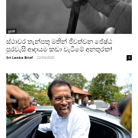
පුවත්
ස්ථාවර තැන්පතු මතින් ජීවත්වන ජේෂ්ඨ
පුරවැසි ආදායම කඩා වැටීමේ අනතුරක!
Sri Lanka Brief
-
22/06/2020
0