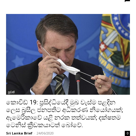
පුවත්
කොවිඩ් 19: ප්‍රසිද්ධියේදී මුඛ වැස්ම පළදින
ලෙස බ්‍රසීල ජනපතිට අධිකරණ නියෝගයක්;
ඇමෙරිකාවේ යළි නරක තත්වයක්; දක්ෂතම
ටෙනිස් ක්‍රීඩකයාටත් බෝවේ.
Sri Lanka Brief
-
24/06/2020
0