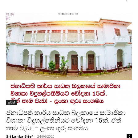
පුවත්
ජනාධිපති කාර්ය සාධක බලකායේ සාමාජිකා
විශාකා විදුහල්පතිනියට චෝදනා 15ක්. ඒත්
තාම වැඩ! – ලංකා ගුරු සංගමය
Sri Lanka Brief
-
24/06/2020
0