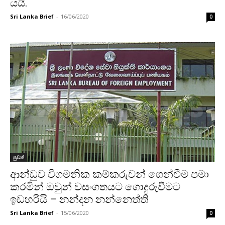
යයි.
Sri Lanka Brief
-
16/06/2020
0
පුවත්
ආන්ඩුව විගමනික කම්කරුවන් ගෙන්වීම පමා
කරමින් ඔවුන් වසංගතයට ගොදුරුවීමට
ඉඩහරියි – නන්දන නන්නෙත්ති
Sri Lanka Brief
-
15/06/2020
0