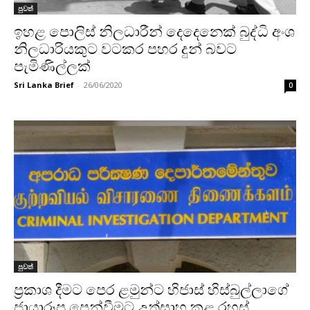
පුවත්
ඉහළ පොලිස් නිලධාරීන් දෙදෙනෙක් බුද්ධි අංශ
නිලධාරියකුට වටකර පහර දුන් බවට
පැමිණිල්ලක්
Sri Lanka Brief
-
26/06/2020
0
පුවත්
ප්‍රකාශ දීමට පෙර ළමුන්ට හිජාස් හිස්බුල්ලාගේ
ජායාරූප පෙන්වීමට උත්සාහ කළ රහස්