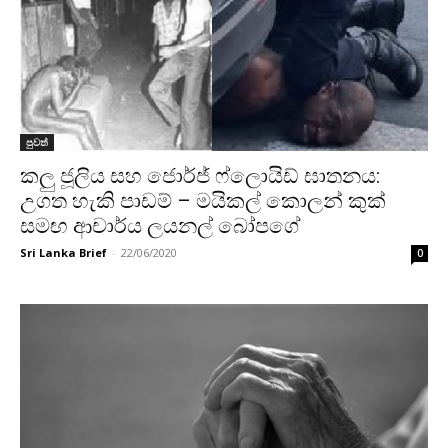
පුවත්
කලු ජූලිය සහ ජොර්ජ් ෆ්ලොයිඩ් ඝාතනය:
උගත හැකි පාඩම් – මයිකල් කොලන් කුක්
සමඟ ආචාර්ය ලයනල් බෝපගේ
Sri Lanka Brief
-
22/06/2020
0