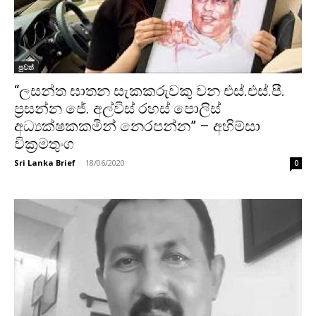
පුවත්
“ලසන්ත ඝාතන සැකකරුවකු වන එස්.එස්.පී.
ප්‍රසන්න ජේ. අල්විස් රහස් පොලිස්
අධ්‍යක්ෂකකමින් නෙරපන්න” – අහිම්සා
වික්‍රමතුංග
Sri Lanka Brief
-
18/06/2020
0