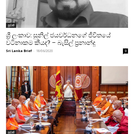
පුවත්
ශ්‍රී ලංකාව: සුනිල් ජයවර්ධනගේ ජීවිතයේ
වටිනාකම කීයද? – බැසිල් ප්‍රනාන්දු
Sri Lanka Brief
-
18/06/2020
0
පුවත්