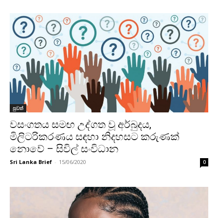
පුවත්
වසංගතය සමඟ උද්ගත වූ අර්බුදය,
මිලිටරිකරණය සඳහා නිදහසට කරුණක්
නොවේ – සිවිල් සංවිධාන
Sri Lanka Brief
-
15/06/2020
0