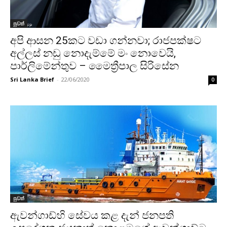
පුවත්
අපි ආසන 25කට වඩා ගන්නවා; රාජපක්ෂට
අල්ලස් නඩු නොදැම්මේ මං නොවෙයි,
පාර්ලිමේන්තුව – මෛත්‍රීපාල සිරිසේන
Sri Lanka Brief
-
22/06/2020
0
පුවත්
ඇවන්ගාඩ්හි සේවය කළ දැන් ජනපති