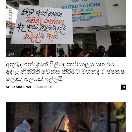
පුවත්
අතුරුදහන්වූවන් පිළිබඳ කාර්යාලය සහ ඊට
අදාළ නීතිරීති වෙනස් කිරීමට මහින්ද රාජපක්ෂ
ලොකු බලයක් ඉල්ලයි.
Sri Lanka Brief
-
29/06/2020
0