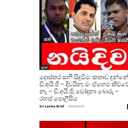
පුවත්
දොස්තර සාෆි සිදුවීම: ‌කතාව දුන්න
ඩී.අයි.ජී – දිවයින; මං ඒහෙම කිව්ව
නෑ – ඩී.අයි.ජි‍; ‌චෝදනා ‌බොරු –
රහස් පොලීසිය
Sri Lanka Brief
-
28/06/2019