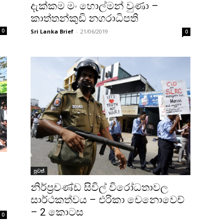
දැක්කම මං හොල්මන් වුණා –
කාත්තන්කුඩි නගරාධිපති
0
Sri Lanka Brief
-
21/06/2019
0
පුවත්
නිර්ප්‍රචණ්ඩ සිවිල් විරෝධතාවල
සාර්ථකත්වය – එරිකා චෙනොවෙච්
– 2 කොටස
0