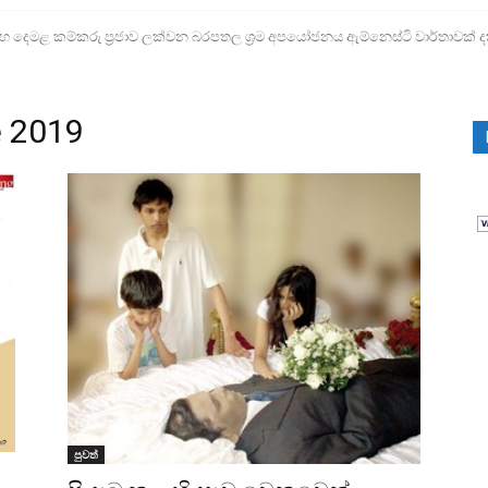
ෙමළ කම්කරු ප්‍රජාව ලක්වන බරපතල ශ්‍රම අපයෝජනය ඇම්නෙස්ටි වාර්තාවක් ද
ව ළමා අපයෝජන පැමිණිලි 300ක්!
e 2019
පුවත්