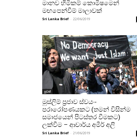
මානව හිමිකම් කොමිෂමෙන්
මඟපෙන්වීම් මාලාවක්
Sri Lanka Brief
-
22/06/2019
පුවත්
මුස්ලිම් ප්‍රජාව ස්වයං-
පරාරෝපණයකට (තමන් විසින්ම
සමාජයෙන් පිටස්තර වීමකට)
ලක්වීම – ආචාර්ය අමීර් අලි
Sri Lanka Brief
-
21/06/2019