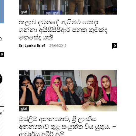
පුවත්
කලාව දඩුකඳේ ගැසීමට යොදා
ගන්නා අයිසීසිපීආර් පනත කුමක්ද
කෙසේද යත්!
න
Sri Lanka Brief
-
24/06/2019
0
0
පුවත්
මුස්ලිම් අනන්‍යතාව, ශ්‍රී ලාංකීය
අනන්‍යතාව තුළ සංයුක්ත විය යුතුය. –
ආචාර්ය අමීර් අලි