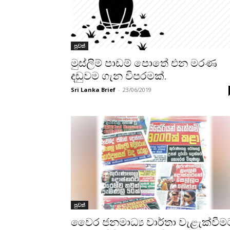
පුවත්
මුස්ලිම් පාඩම් පොතේ එන මරණ
දඩුවම ගැන විපරමක්.
Sri Lanka Brief
-
23/06/2019
පුවත්
වෛර ජනමාධ්‍ය වාර්තා වැළැක්වීම