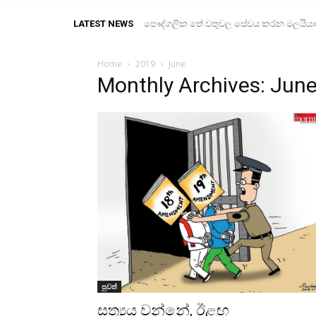
LATEST NEWS
පෞද්ගලික තේ වතුවල සේවය කරන මලයියාහ ද
තෙවරසක් තුළ බෞද්ධ භික්ෂූන්ට එරෙහි
Home
2019
June
Monthly Archives: Jun
පුවත්
සත්‍යය වන්නේ, ඊළඟ