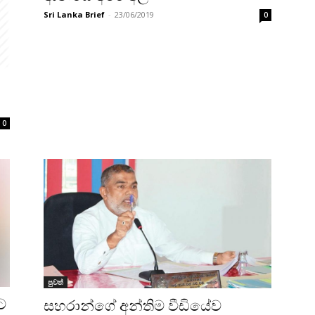
Sri Lanka Brief
-
23/06/2019
0
0
පුවත්
ට
සහරාන්ගේ අන්තිම වීඩියේව