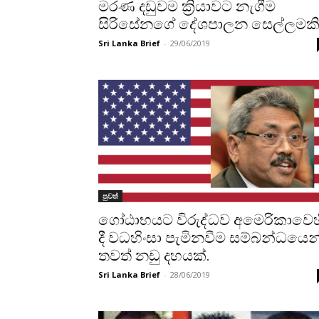
මරණ දඩුවම ක්‍රියාවට නැගීම
සිරිසේනගේ දේශපාලන සෙල්ලමකි
Sri Lanka Brief
-
29/06/2019
පුවත්
ගෝඨාභයට විරුද්ධව අමෙරිකාවෙහ
දී වධහිංසා පැමිනවීම සම්බන්ධයෙන
තවත් නඩු දහයක්.
Sri Lanka Brief
-
28/06/2019