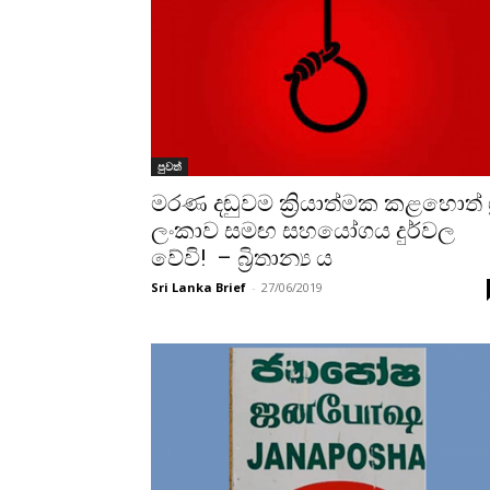
පුවත්
මරණ දඬුවම ක්‍රියාත්මක කළහොත් ශ්‍
ලංකාව සමඟ සහයෝගය දුර්වල
වේවි! – බ්‍රිතාන්‍ය ය
Sri Lanka Brief
-
27/06/2019