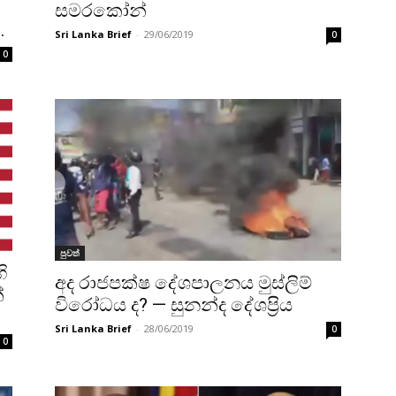
සමරකෝන්
.
Sri Lanka Brief
-
29/06/2019
0
0
පුවත්
ි
අද රාජපක්ෂ දේශපාලනය මුස්ලිම්
්
විරෝධය ද? — සුනන්ද දේශප්‍රිය
Sri Lanka Brief
-
28/06/2019
0
0