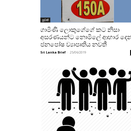
පුවත්
ගාමිණී ලොකුගේගේ කට නිසා
අසරණයන්ට නොමිලේ ආහාර දෙ
ජනපෝෂ ව්‍යාපෘතිය නවතී
Sri Lanka Brief
-
25/06/2019