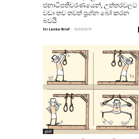
ජනාධිපතිවරණයෙන්, උත්තරවලට
වඩා තව තවත් ප්‍රශ්න බෝ කරන
බවයි
Sri Lanka Brief
-
30/06/2019
පුවත්