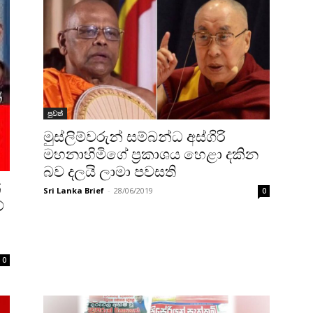
පුවත්
මුස්ලිම්වරුන් සම්බන්ධ අස්ගිරි
මහනාහිමිගේ ප්‍රකාශය හෙළා දකින
බව දලයි ලාමා පවසති
ේ
Sri Lanka Brief
-
28/06/2019
0
ේ
0