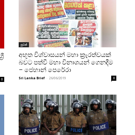
පුවත්
අභූත විශ්වාසයන් මහා ක‍්‍රෑරත්වයක්
රී
බවට පත්වී මහා විනාශයන් ගෙනදීම
– ජෙහාන් පෙරේරා
Sri Lanka Brief
-
26/06/2019
0
0