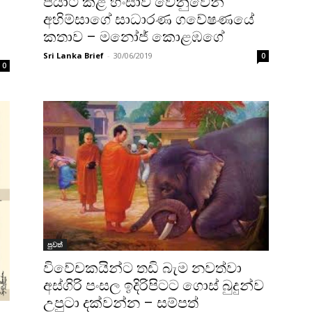
පියාට කළ හිංසාව වෙනුවෙන් ‌
අහිම්සාගේ සාධාරණ ගවේෂණ‌යේ
කතාව – මනෝජ් කොළඹගේ
Sri Lanka Brief
-
30/06/2019
0
0
පුවත්
විවේචකයින්ට තඩි බැම නවත්වා
අස්ගිරි පංසල ඉදිරිපිටට ගොස් බුදුන්ව
උපුටා දක්වන්න – සම්පත්