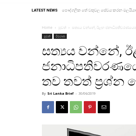
LATEST NEWS
පෞද්ගලික තේ වතුවල සේවය කරන මලයියාහ ද
Home
පුවත්
සත්‍යය වන්නේ, ඊළඟ ජනාධිපතිවරණයෙන්
පුවත්
විවරණ
සත්‍යය වන්නේ, 
ජනාධිපතිවරණයෙ
තව තවත් ප්‍රශ්
By
Sri Lanka Brief
-
30/06/2019