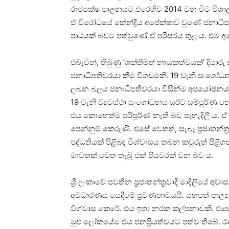
රාජපක්ෂ පාලනයට එරෙහිව 2014 වන විට විශා
ඒ විරෝධයේ කේන්ද්‍රීය අපේක්ෂාව වුණේ ජනාධි
පාඨයක් බවට පත්වුණේ ඒ පරිසරය තුළ ය. එම අප
එබැවින්, තිබුණු ‘ශක්තිමත් නායකත්වයක්’ දියා
ජනාධිපතිවරයා කීම විගඩමකි. 19 වැනි සංශෝ
ලබන බලය ජනාධිපතිවරයා විසින්ම අපයෝජනය කර
19 වැනි ව්‍යවස්ථා සංශෝධනය සර්ව සම්පූර්ණ න
එය කොහෙත්ම පරිපූර්ණ නැති බව පැහැදිලි ය. ඒ 
පෙන්නුම් කෙරුණි. එසේ වෙතත්, සැබෑ ප්‍රජාතන
පද්ධතියක් පිළිබඳ විශ්වාසය තබන කවුරුත් පිළ
මාවතක් වෙත තැබූ එක් පියවරක් වන බව ය.
ශ්‍රී ලංකාවේ පවතින ප්‍රජාතන්ත්‍රවාදී මාදිලියේ
අවධාරණය යෙදීමේ ප්‍රවණතාවයයි. යහපත් පාලන
විශ්වාස කෙරේ. එය ඉතා නරක කල්පනාවකි. එහෙ
මුළු ලෝකයේම එය ජනප්‍රියත්වයට පත්ව තිබේ. රාජ