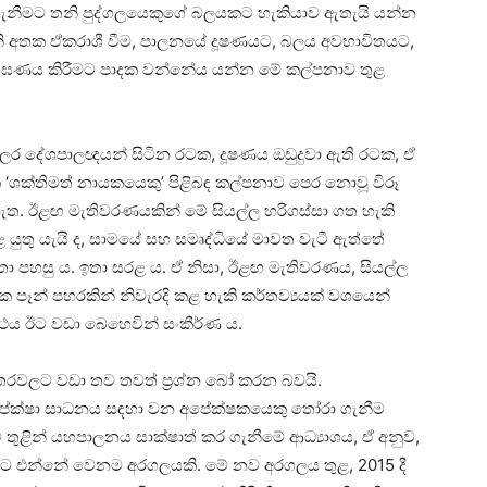
 ගැනීමට තනි පුද්ගලයෙකුගේ බලයකට හැකියාව ඇතැයි යන්න
ි අතක ඒකරාශී වීම, පාලනයේ දූෂණයට, බලය අවභාවිතයට,
ල්ලංඝණය කිරීමට පාදක වන්නේය යන්න මේ කල්පනාව තුළ
්ලර දේශපාලඥයන් සිටින රටක, දූෂණය ඔඩුදුවා ඇති රටක, ඒ
න රටක ‘ශක්තිමත් නායකයෙකු’ පිළිබඳ කල්පනාව පෙර නොවූ විරූ
ැත. ඊළඟ මැතිවරණයකින් මේ සියල්ල හරිගස්සා ගත හැකි
ළ යුතු යැයි ද, සාමයේ සහ සමෘද්ධියේ මාවත වැටී ඇත්තේ
 ඉතා පහසු ය. ඉතා සරළ ය. ඒ නිසා, ඊළඟ මැතිවරණය, සියල්ල
 එක පෑන් පහරකින් නිවැරදි කළ හැකි කර්තව්‍යයක් වශයෙන්
ය ඊට වඩා බෙහෙවින් සංකීර්ණ ය.
තරවලට වඩා තව තවත් ප්‍රශ්න බෝ කරන බවයි.
අපේක්ෂා සාධනය සඳහා වන අපේක්ෂකයෙකු තෝරා ගැනීම
 තුළින් යහපාලනය සාක්ෂාත් කර ගැනීමේ ආධ්‍යාශය, ඒ අනුව,
ත්තට එන්නේ වෙනම අරගලයකි. මේ නව අරගලය තුළ, 2015 දී