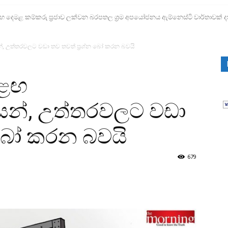
ෙමළ කම්කරු ප්‍රජාව ලක්වන බරපතල ශ්‍රම අපයෝජනය ඇම්නෙස්ටි වාර්තාවක් ද
, උත්තරවලට වඩා තව තවත් ප්‍රශ්න බෝ කරන බවයි
ඊළඟ
න්, උත්තරවලට වඩා
න බෝ කරන බවයි
679