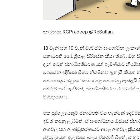
කාටූනය: RCPradeep @RcSullan.
18 වැනි සහ 19 වැනි ව්‍යවස්ථා සංශෝධන ලංකාවේ
ජනාධිපති මෛත්‍රීපාල සිරිසේන කියා තිබේ. ඔහු සි
දැන් තවත් ජනාධිපතිවරණයක් පැමිණීමට නියමි
වශයෙන් ඉදිරිපත් වීමට නියමිතව ඇතැයි කියන 
කෙනෙකුට ඔහුගේ සහාය පළ කෙරෙනු ඇත්දැයි සිත
බේරුම් කර ගැනීමත්, ජනාධිපතිවරයා රටට ඒත්ත
වැඩදායක ය.
එක පුද්ගලයෙකුට ජනාධිපති විය හැක්කේ දෙවරක
ඉවත් කරනු ලැබීමත්, ඒ සංශෝධනය ඔස්සේ ජනාධ
අංශවල සහ ආණ්ඩුකරණයට අදාළ අංශවල ක්‍රියාක
පුද්ගලයෙකු තුළ එසේ බලය ඒකරාශී වීමත්, ඒ 