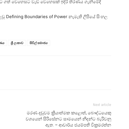
මට ගත් වෙහෙසට වැඩි වෙහෙසක් ඉදිරි තීරණය ගැනීමේදී
 පළවූ Defining Boundaries of Power නැමැති ලිපියේ සිංහල
ෂණය
ශ්‍රී ලංකාව
සිවිල් සමාජය
Next article
මරණ දඬුවම ක්‍රියාත්මක කළොත්, බෞද්ධයෙකු
වශයෙන් සිරිසේනට සාමයෙන් නිදන්ට බැරිවනු
ඇත. – ආචාර්ය ජයම්පති වික්‍රමරත්න