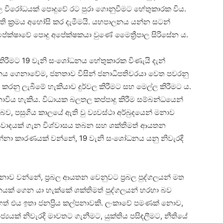
ල විරෝධයක් පොදුවේ රට පුරා ගොනුවීමට හේතුකාරක විය.
පති ක්‍රමය අහෝසි කර දැමීමයි. යහපාලනය යන්න සටන්
ේක්ෂාවේ පොදු අපේක්ෂකයා වුණේ මෛත්‍රීපාල සිරිසේන ය.
රු කිරීමට 19 වැනි සංශෝධනය හේතුකාරක විණැයි දැන්
ධනය ගෙනාවේම, ජනතාව විසින් ජනාධිපතිවරයා වෙත පවරනු
නු ලැබීමේ හැකියාව දුර්වල කිරීමට සහ මෙල්ල කිරීමට ය.
ොවිය හැකිය. විධායක බලතල කප්පාදු කිරීම සම්බන්ධයෙන්
බව, පසුගිය කාලයේ ඇති වු ව්‍යවස්ථා අර්බුදයෙන් මනාව
්ත්‍රවාදයක් ගැන විශ්වාසය තබන සහ ශක්තිමත් ආයතන
ිගන්නා කාරණයක් වන්නේ, 19 වැනි සංශෝධනය යනු නිවැරදි
 අවාසනාව වන්නේ, ප්‍රබල ආයතන වෙනුවට ප්‍රබල පුද්ගලයන් මත
යක් ගෙන යා හැක්කේ ශක්තිමත් පුද්ගලයන් හරහා බව
ත් එය ඉතා ජනප්‍රිය කල්පනාවකි. ලංකාවේ පමණක් නොව,
්‍යයක් නිවැරදි මාවතට ගැනීමට, යුක්තිය පසිඳලීමට, නීතියේ