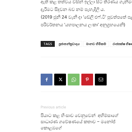
ඇති කළ තත්වය විසින් ඉල්ලා සිටි තීරණය ගැනී
දැරීමට සිදුවන බව නම් පැහැදිලි ය.
(2019 ජුනි 24 වැනි දා ‘ඬේලි එෆ්.ටී’ පුවත්පතේ
පරිවර්තනය ‘යහපාලනය ලංකා’ අනුග්‍රහයෙනි)
TAGS
ප්‍රජාතන්ත්‍රවාදය
මානව හිමිකම්
රාජපක්ෂ භි
Previous article
පියාට කළ හිංසාව වෙනුවෙන් ‌ අහිම්සාගේ
සාධාරණ ගවේෂණ‌යේ කතාව – මනෝජ්
කොළඹගේ