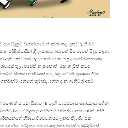
 ආණ්ඩුක්‍රම ව්‍යවස්ථාවෙන් ඉවත් කළ යුතුව ඇති බව
තන පරිදි ඒවායින් ශ්‍රී ලංකාවට අවැඩක් මිස වැඩක් සිදුව නැත.
තව ඇති තත්වයක් තුළ සහ ඒ සඳහා ඔහු ද අපේක්ෂකයෙකු
තත්වයක් තුළ, එසේත් නැතහොත්, ඔහු නෑවිත් කවර
මින් තිබෙන තත්වයක් තුළ, ඔහුගේ මේ ප්‍රකාශය ලිහා
ු ගන්වන්ට යන්නේ කුමක්ද යන්න දැන ගැනීමත් අපට
් පමණක් ය යන සීමාව 18 වැනි ව්‍යවස්ථා සංශෝධනය මගින්
ිපතිවරයාගේ බලතල අසීමිත සීමාවකට ගෙන යාමත්, නීති
ාරීකයන්ගේ නිර්දය විවේචනයට ලක්ව තිබුණි. එක
හරහා දූෂණය, මර්දනය සහ අවකළමනාකරණය ඔඩුදිවීමත්