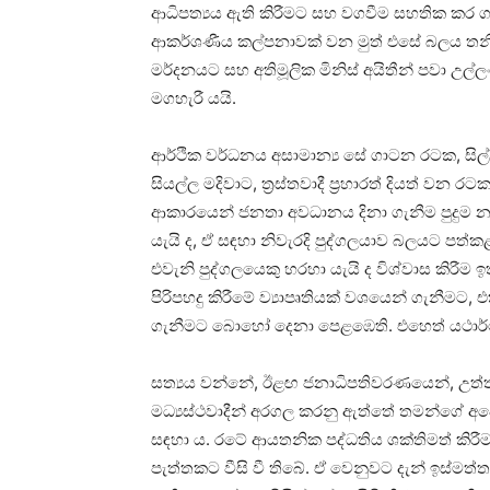
ආධිපත්‍යය ඇති කිරීමට සහ වගවීම සහතික කර
ආකර්ශණීය කල්පනාවක් වන මුත් එසේ බලය තන
මර්දනයට සහ අතිමූලික මිනිස් අයිතීන් පවා උ
මගහැරී යයි.
ආර්ථික වර්ධනය අසාමාන්‍ය සේ ගාටන රටක, සිල
සියල්ල මදිවාට, ත්‍රස්තවාදී ප්‍රහාරත් දියත් ව
ආකාරයෙන් ජනතා අවධානය දිනා ගැනීම පුදුම න
යැයි ද, ඒ සඳහා නිවැරදි පුද්ගලයාව බලයට පත්ක
එවැනි පුද්ගලයෙකු හරහා යැයි ද විශ්වාස කිරීම
පිරිපහදු කිරීමේ ව්‍යාපෘතියක් වශයෙන් ගැනීමට,
ගැනීමට බොහෝ දෙනා පෙළඹෙති. එහෙත් යථාර්ථ
සත්‍යය වන්නේ, ඊළඟ ජනාධිපතිවරණයෙන්, උත්
මධ්‍යස්ථවාදීන් අරගල කරනු ඇත්තේ තමන්ගේ 
සඳහා ය. රටේ ආයතනික පද්ධතිය ශක්තිමත් කිරීම
පැත්තකට වීසි වී තිබේ. ඒ වෙනුවට දැන් ඉස්ම