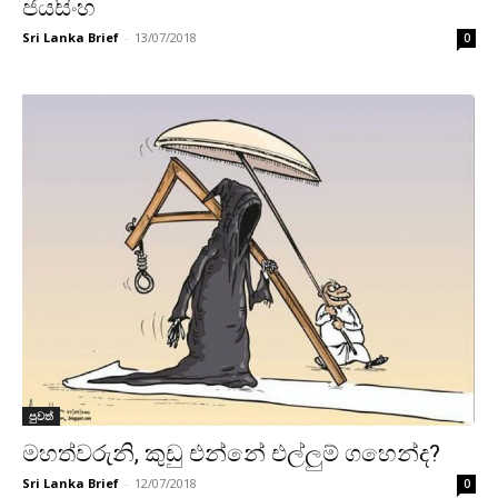
ජයසිංහ
Sri Lanka Brief
-
13/07/2018
0
පුවත්
මහත්වරුනි, කුඩු එන්නේ එල්ලුම් ගහෙන්ද?
Sri Lanka Brief
-
12/07/2018
0