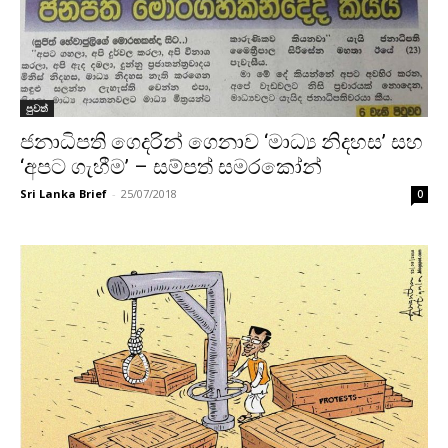
පුවත්
ජනාධිපති ගෙදරින් ගෙනාව ‘මාධ්‍ය නිදහස’ සහ
‘අපට ගැහීම’ – සම්පත් සමරකෝන්
Sri Lanka Brief
-
25/07/2018
0