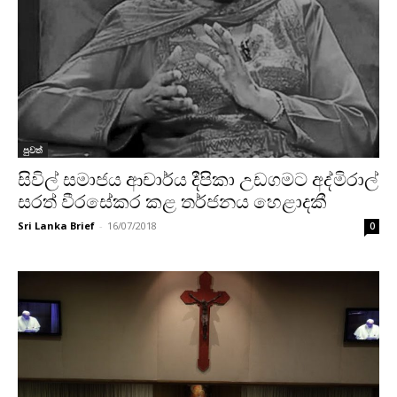
පුවත්
සිවිල් සමාජය ආචාර්ය දීපිකා උඩගමට අද්මිරාල්
සරත් වීරසේකර කළ තර්ජනය හෙළාදකී
Sri Lanka Brief
-
16/07/2018
0