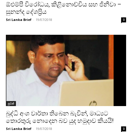
ඕඑම්පී විරෝධය, කිළිනොච්චිය සහ ජිනීවා –
සුනන්ද දේශප්‍රිය
Sri Lanka Brief
-
19/07/2018
0
පුවත්
බුද්ධි අංශ වාර්තා තිබෙන බැවින්, මාධ්‍යට
තොරතුරු නොදෙන බව යුද හමුදාව කියයි!
Sri Lanka Brief
-
19/07/2018
0