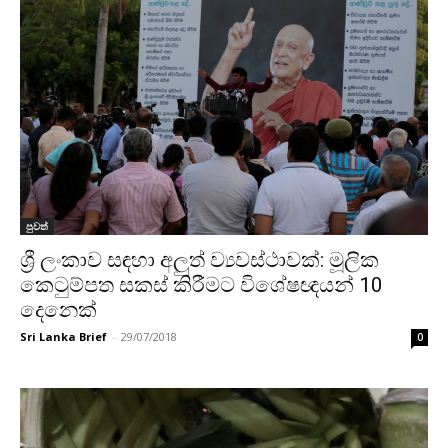
පුවත්
ශ්‍රී ලංකාව සඳහා අලුත් ව්‍යවස්ථාවක්: මූලික
කෙටුම්පත සකස් කිරීමට විශේෂඥයන් 10
දෙනෙක්
Sri Lanka Brief
-
29/07/2018
0