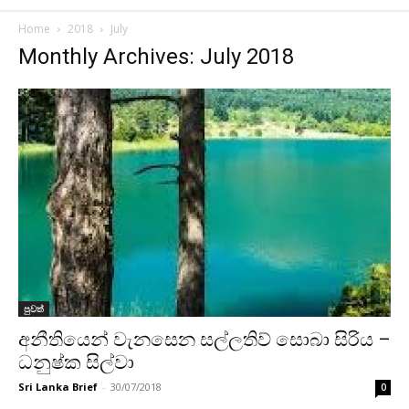
Home
2018
July
Monthly Archives: July 2018
පුවත්
අනීතියෙන් වැනසෙන සල්ලතිව් සොබා සිරිය –
ධනුෂ්ක සිල්වා
Sri Lanka Brief
-
30/07/2018
0