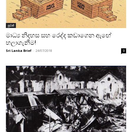
පුවත්
මාධ්‍ය නිදහස සහ රෙද්ද කඩාගෙන ඇඟේ
හලාගැනීම!
Sri Lanka Brief
-
24/07/2018
0