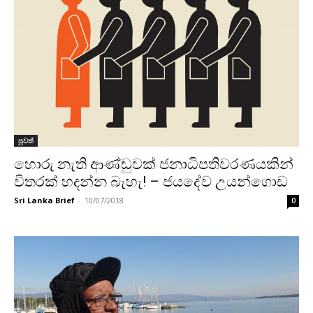
පුවත්
හොරු නැති ආණ්ඩුවක් ජනාධිපතිවරණයකින්
විතරක් හදන්න බැහැ! – ජයදේව උයන්ගොඩ
Sri Lanka Brief
-
10/07/2018
0