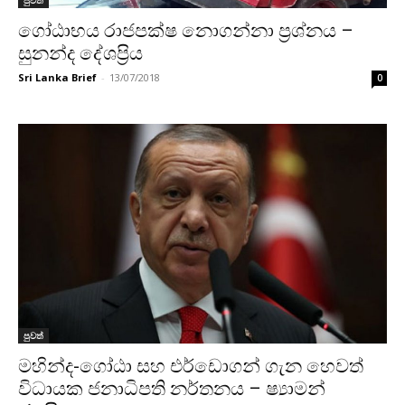
ගෝඨාභය රාජපක්ෂ නොගන්නා ප්‍රශ්නය –
සුනන්ද දේශප්‍රිය
Sri Lanka Brief
-
13/07/2018
0
පුවත්
මහින්ද-ගෝඨා සහ එර්ඩොගන් ගැන හෙවත්
විධායක ජනාධිපති නර්තනය – ෂ්‍යාමන්