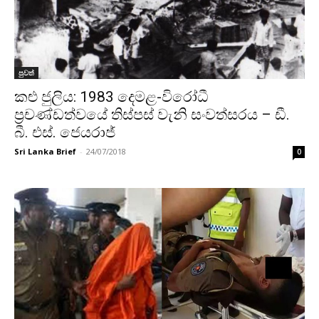
පුවත්
කළු ජුලිය: 1983 දෙමළ-විරෝධී
ප්‍රචණ්ඩත්වයේ තිස්පස් වැනි සංවත්සරය – ඩී.
බී. එස්. ජෙයරාජ්
Sri Lanka Brief
-
24/07/2018
0