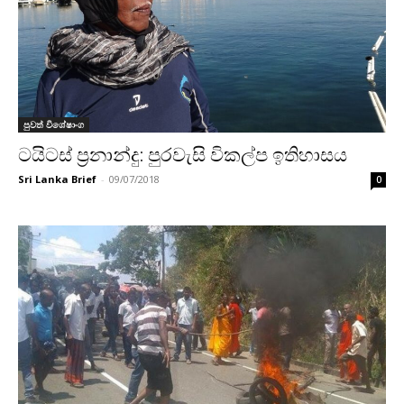
පුවත් විශේෂාංග
ටයිටස් ප්‍රනාන්දු: පුරවැසි විකල්ප ඉතිහාසය
Sri Lanka Brief
-
09/07/2018
0