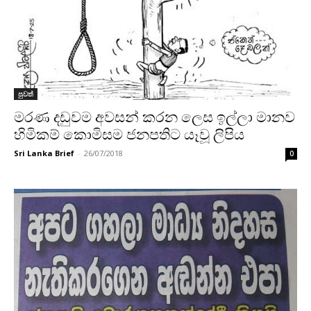
පුවත්
මරණ දඩුවම අවසන් කරන ලෙස ඉල්ලා මානව
හිමිකම් කොමිසම ජනපතිට යෑවූ ලිපිය
Sri Lanka Brief
-
26/07/2018
0