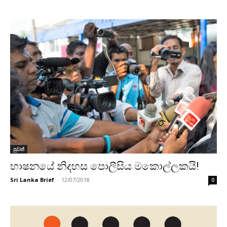
පුවත්
භාෂනයේ නිදහස පොලීසිය මකොල්ලකයි!
Sri Lanka Brief
-
12/07/2018
0