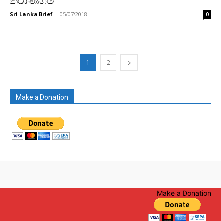
තිරාණගම
Sri Lanka Brief
-
05/07/2018
0
1
2
Make a Donation
Make a Donation