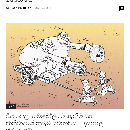
හොරා ගනී.
Sri Lanka Brief
-
06/07/2018
0
පුවත්
විජයකලා සම්බෝලයට ගැනීම සහ
ජාතිවාදයේ නරුම සවභාවය – දයාපාල