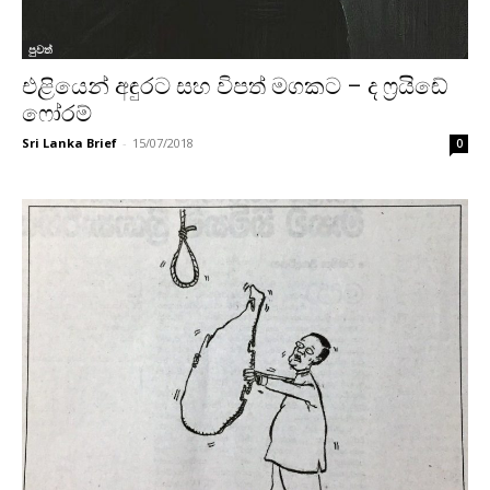
පුවත්
එළියෙන් අඳුරට සහ විපත් මගකට – ද ෆ්‍රයිඬේ
ෆෝරම්
Sri Lanka Brief
-
15/07/2018
0