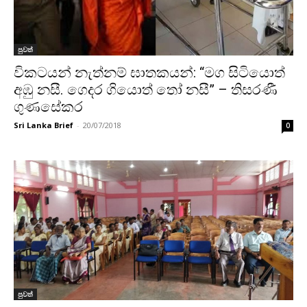
පුවත්
විකටයන් නැත්නම් ඝාතකයන්: “මග සිටියොත්
අඹු නසී. ගෙදර ගියොත් තෝ නසී” – තිසරණී
ගුණසේකර
Sri Lanka Brief
-
20/07/2018
0
පුවත්