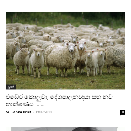
පුවත්
එඬේර කොලුවා, දේශපාලනඥයා සහ නව
තාක්ෂණය …….
Sri Lanka Brief
-
19/07/2018
0