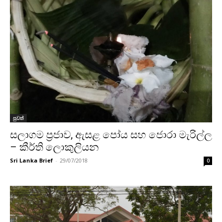
පුවත්
සලාගම ප්‍රජාව, ඇසළ පෝය සහ ජොරා මැරිල්ල
– කීර්ති ලොකුලියන
Sri Lanka Brief
-
29/07/2018
0