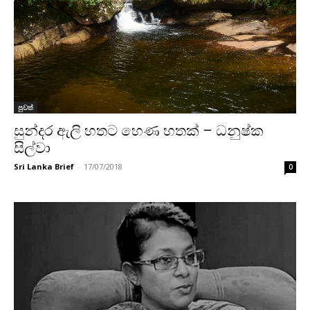
පුවත්
සුන්දර ඇලි හතට හෙණ හතක් – ධනුෂ්ක
සිල්වා
Sri Lanka Brief
-
17/07/2018
0