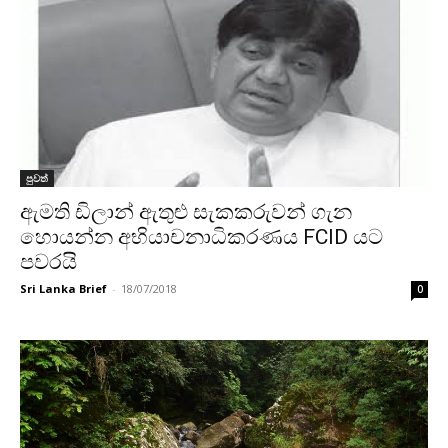
පුවත්
ඇමති ඩිලාන් ඇතුළු සැකකරුවන් ගැන
හොයන්න අභියාචනාධිකරණය FCID යට
පවරයි
Sri Lanka Brief
-
18/07/2018
0