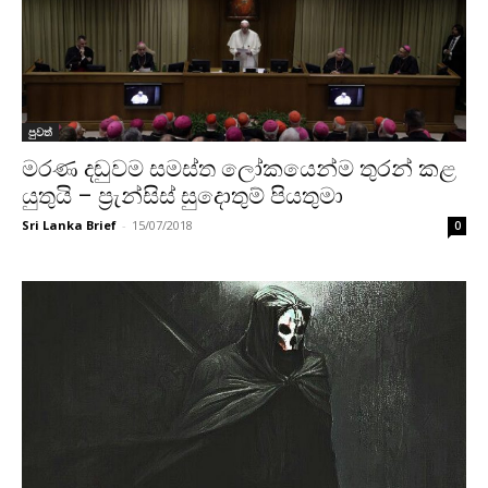
පුවත්
මරණ දඬුවම සමස්ත ලෝකයෙන්ම තුරන් කළ
යුතුයි – ප්‍රැන්සිස් සුදොතුම් පියතුමා
Sri Lanka Brief
-
15/07/2018
0