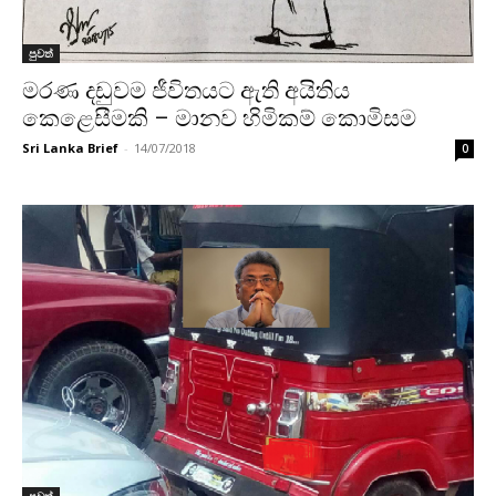
පුවත්
මරණ දඩුවම ජීවිතයට ඇති අයිතිය
කෙළෙසීමකි – මානව හිමිකම් කොමිසම
Sri Lanka Brief
-
14/07/2018
0
පුවත්