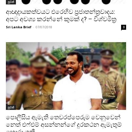
පුවත්
ආඥාදායකත්වයට එරෙහිව ප්‍රජාතන්ත්‍රවාදය:
අපට අවශ්‍ය කරන්නේ කුමක් ද? – විශ්වමිත්‍ර
Sri Lanka Brief
-
07/07/2018
0
පුවත්
පොලීසිය ඇමැති තෙවරප්පෙරුම වෙනුවෙන්
නෙත් එෆ්එම් අසන්නන්ගේ දුරකථන ඇමැතුම්