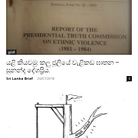
පුවත්
යළි කියවමු: කලු ජූලියේ වැළිකඩ ඝාතන –
සුනන්ද දේශප්‍රිය.
Sri Lanka Brief
-
26/07/2018
0