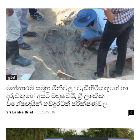
පුවත්
මන්නාරම සමූහ මිනීවල : වැඩිහිටියකුගේ හා
දරුවකුගේ අස්ථි මතුවෙයි, ශ්‍රී ලාංකික
විශේෂඥයින් තවදුරටත් පරීක්ෂණවල
Sri Lanka Brief
-
30/07/2018
0