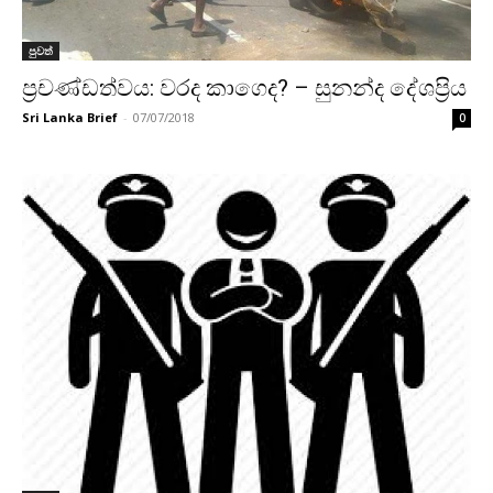
පුවත්
ප්‍රචණ්ඩත්වය: වරද කාගෙද? – සුනන්ද දේශප්‍රිය
Sri Lanka Brief
-
07/07/2018
0