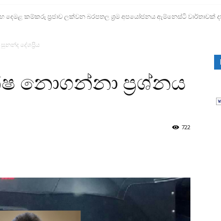
ෙමළ කම්කරු ප්‍රජාව ලක්වන බරපතල ශ්‍රම අපයෝජනය ඇම්නෙස්ටි වාර්තාවක් ද
නන්ද දේශප්‍රිය
 නොගන්නා ප්‍රශ්නය
722