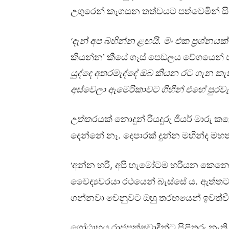
උගුරෙන්
කෑගසන
තත්වයට
පත්වෙමින්
ස
.
දැන්
අප
බහින්න
ළඟයි
මං
එක
ප්‍රශ්නයක්
‘
කියන්න’
කීයේ
ගෑස්
පෙඩලය
වේගයෙන්
යුද්දෙ
අතරමැද්දේ
ඔබ
කියන
රට
ගැන
කැ
අස්වෙලා
ඇමෙරිකාවට
ගිහින්
එහේ
පුරව
උත්තරයක්
නොදුන්
රියදුරු
ජියර්
මාරු
කළ
.
දෙන්නේ
නෑ
දෙපාරක්
දුන්න
මහින්ද
මහත
,
අන්න
හරි
අපි
හැමෝටම
හරියන
කෙනෙ
‘
.
වෛද්‍යවරයා
රථයෙන්
බැස්සේ
ය
ඇත්ත
ගන්නවා
වෙනුවට
ඔහු
තරඟයෙන්
ඉවත්ව
ගෝඨාභය
රාජපක්ෂවාදීන්ට
පිළිතුරු
නැති