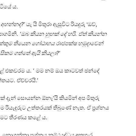
.
ිටියේ
ය
?’
,
අහන්නද
යැ
යි
මිතුරා
ඇසූවිට
රියදුරු
‘ඔව්
.
‘
.
පාගමිනි
ඔබ
කියන
හුඟක්
දේ
හරි
ඒත්
කියන්න
ක්කුම
තියෙන
ගෝඨාභය
රාජපක්ෂ
හමුදාවෙන්
?’
ැසිකම
ගත්තේ
ඇයි
කියලා
. ‘
ේ
එකවරම
ය
මම
නම්
ඔය
කාටවත්
ඡන්දේ
.
.’
්තයට
ඒච්චරයි
ක්
දැන්
සොයන්න
ඕනෑ’යි
කියමින්
අප
මිතුරු
.
ටම
රියැදුරුට
උත්තරයක්
තිබුණේ
නැත
ඒ
ප්‍රශ්නය
.
ීමට
තීරණය
කළේ
ය
,
නොගන්නා
ප්‍රශ්නය
නම්
‘යුද්ධය
අතහැර