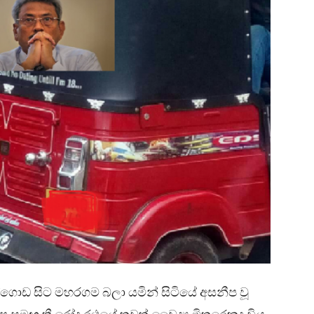
ේගොඩ
සිට
මහරගම
බලා
යමින්
සිටියේ
අසනීප
වූ