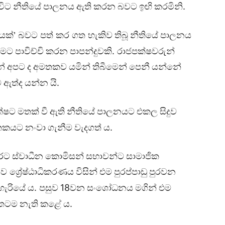
.
විට
නීතියේ
පාලනය
ඇති
කරන
බවට
ඉඟි
කරමිනි
නයක්’
බවට
පත්
කර
ගත
හැකිව
තිබූ
නීතියේ
පාලනය
.
ීමට
පාවිච්චි
කරන
පාපන්දුවකි
රාජපක්ෂවරුන්
න්
අපට
ද
අමතකව
යමින්
තිබීමෙන්
පෙනී
යන්නේ
.
ව
ඇත්ද
යන්න
යි
ක්ෂට
මතක්
වී
ඇති
නීතියේ
පාලනයට
එකල
සිදුව
.
තකයට
නංවා
ගැනීම
වැදගත්
ය
රට
ස්වාධීන
කොමිසන්
සභාවන්ට
සාමාජික
ොව
ශ්‍රේෂ්ඨාධිකරණය
විසින්
එම
පුරප්පාඩු
පුරවන
.
18
හැරියේ
ය
පසුව
වන
සංශෝධනය
මගින්
එම
.
්තටම
නැති
කළේ
ය