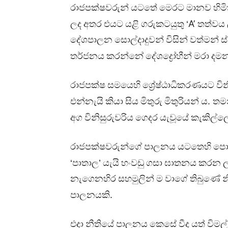
රාජපක්ෂවරුන්
යටතේ
මෙරට
මානව
හිම
A’
ලද
අතර
එයට
යළි
ගරුකටයුතු
‘
තත්වය
දේශපාලන
සොල්දාදුවන්
විසින්
වත්මන්
ස
තර්ජනය
කරන්න‌ේ
දේශද්‍රෝහීන්
මරා
දම
රාජපක්ෂ
සමයෙහි
ශ්‍රේෂ්ඨාධිකරණයට
වි
.
එන්නැයි
කියා
සිය
මිතුරු
මිතුරියන්
ය
තම
අග
විනිසුරුවරිය
ගෙදර
යැවූයේ
කැකිල්ල
රාජපක්ෂවරුන්ගේ
පාලනය
යටතෙහි
පො
‘පාතාල’
යැයි
හංවඩු
ගසා
ඝාතනය
කරන
නැගෙනහිර
සහමුලින්
ම
වාගේ
තිබුණේ
න
.
පාලනයකි
එදා
නීතියේ
පාලනය
කෙසේ
වීද
යත්
විමල්