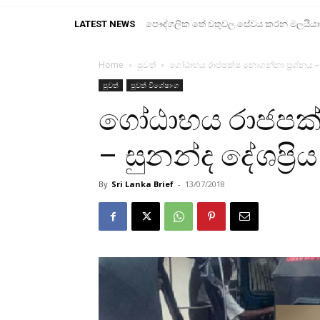
LATEST NEWS
පෞද්ගලික තේ වතුවල සේවය කරන මලයියාහ ද
Home
පුවත්
ගෝඨාභය රාජපක්ෂ නොගන්නා ප්‍රශ්නය – සු
පුවත්
පුවත් විශේෂාංග
ගෝඨාභය රාජපක්ෂ
– සුනන්ද දේශප්‍රිය
By
Sri Lanka Brief
-
13/07/2018