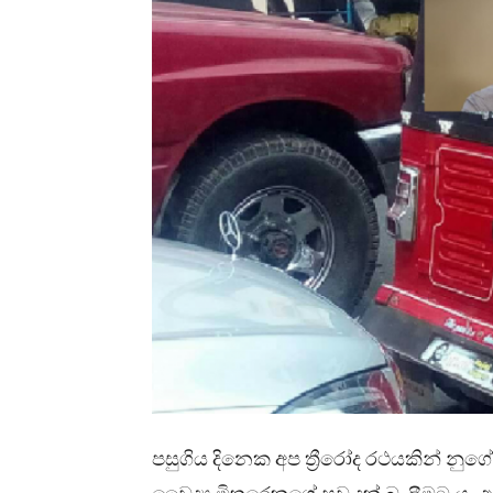
පසුගිය
දිනෙක
අප
ත්‍රීරෝද
රථයකින්
නුග