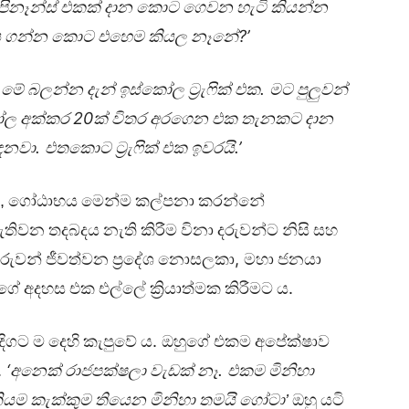
පිනෑන්ස්
එකක්
දාන
කොට
ගෙවන
හැටි
කියන්න
?’
ය
ගන්න
කොට
එහෙම
කියල
නෑනේ
.
.
මේ
බලන්න
දැන්
ඉස්කෝල
ට්‍රැෆික්
එක
මට
පුලුවන්
20
ෝල
අක්කර
ක්
විතර
අරගෙන
එක
තැනකට
දාන
.
.’
ෙනවා
එතකොට
ට්‍රැෆික්
එක
ඉවරයි
,
ගෝඨාභය
මෙන්ම
කල්පනා
කරන්නේ
තිවන
තදබදය
නැති
කිරීම
විනා
දරුවන්ට
නිසි
සහ
,
දරුවන්
ජීවත්වන
ප්‍රදේශ
නොසලකා
මහා
ජනයා
.
ගේ
අදහස
එක
එල්ලේ
ක්‍රියාත්මක
කිරීමට
ය
.
දිගට
ම
දෙහි
කැපුවේ
ය
ඔහුගේ
එකම
අපේක්ෂාව
.
‘
.
අනෙක්
රාජපක්ෂලා
වැඩක්
නෑ
එකම
මිනිහා
ියම
කැක්කුම
තියෙන
මිනිහා
තමයි
ගෝටා’
ඔහු
යටි