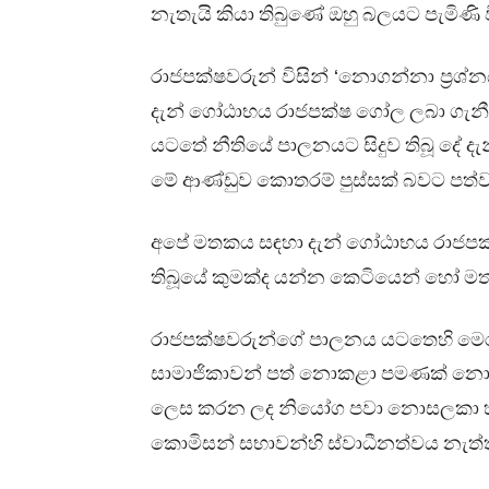
නැතැයි
කියා
තිබුණේ
ඔහු
බලයට
පැමිණි
රාජපක්ෂවරුන්
විසින්
‘නොගන්නා
ප්‍රශ්
දැන්
ගෝඨාභය
රාජපක්ෂ
ගෝල
ලබා
ගැන
යටතේ
නීතියේ
පාලනයට
සිදුව
තිබූ
දේ
දැ
මේ
ආණ්ඩුව
කොතරම්
පුස්සක්
බවට
පත්
අපේ
මතකය
සඳහා
දැන්
ගෝඨාභය
රාජප
තිබූයේ
කුමක්ද
යන්න
කෙටියෙන්
හෝ
ම
රාජපක්ෂවරුන්ගේ
පාලනය
යටතෙහි
මෙ
සාමාජිකාවන්
පත්
නොකළා
පමණක්
න
ලෙස
කරන
ලද
නියෝග
පවා
නොසලකා
කොමිසන්
සභාවන්හි
ස්වාධීනත්වය
නැත