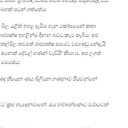
.
ප
සමඟ
ත්‍රී
රෝද
රථයේ
තවත්
වෛද්‍ය
මිතුරෙකුද
විය
.
බහක්
පටන්
ගත්තේය
න
මිල
යළිත්
ඉහළ
දැමීම
ගැන
කෝපයෙන්
කතා
.
රාජපක්ෂ
ඉහළින්ම
දිනන
බවට
කැට
තැබීය
අප
තෙල්මිල
තවමත්
රාජපක්ෂ
සමයට
වඩා
අඩු
නේදැයි
.
අනෙක්
දේවල්
ගණන්
වැඩියි’
කියා
ය
අප
උගත්
:
මෙසේය
අද
තියෙන
ණය
බිලියන
ගණනාව
පියවන්නේ
.
වට
ක්‍රම
හැදෙනවානේ
ඔය
හම්බන්කොට
වරායටත්