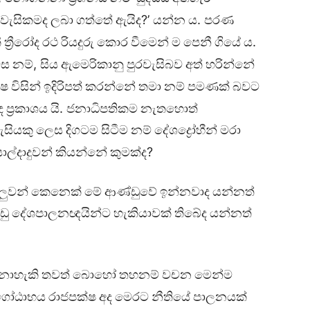
?’
.
රවැසිකමද
ලබා
ගත්තේ
ඇයිද
යන්න
ය
පරණ
.
ී
ත්‍රීරෝද
රථ
රියදුරු
කොර
වීමෙන්
ම
පෙනී
ගියේ
ය
,
ස
නම්
සිය
ඇමෙරිකානු
පුරවැසිබව
අත්
හරින්නේ
්ෂ
විසින්
ඉදිරිපත්
කරන්නේ
තමා
නම්
පමණක්
බවට
.
ද
ප්‍රකාශය
යි
ජනාධිපතිකම
නැතහොත්
ැසියකු
ලෙස
දිගටම
සිටීම
නම්
දේශද්‍රෝහීන්
මරා
?
ල්දාදුවන්
කියන්නේ
කුමක්ද
ුලුවන්
කෙනෙක්
මේ
ආණ්ඩුවේ
ඉන්නවාද
යන්නත්
ඩු
දේශපාලනඥයින්ට
හැකියාවක්
තිබේද
යන්නත්
ොහැකි
තවත්
බොහෝ
තහනම්
වචන
මෙන්ම
ගෝඨාභය
රාජපක්ෂ
අද
මෙරට
නීතියේ
පාලනයක්