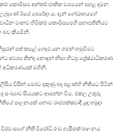
ිකම්
කොමිසම
අන්තර්
ජාතික
වශයෙන්
පහළ
දමන
.
ලැබුණේ
ඊයේ
පෙරේදා
ය
දැන්
ගෝඨාභයගේ
්වාධීන
මානව
හිමිකම්
කොමිසමෙහි
සභාපතිනියට
.
න
බව
කියමිනි
නිසුරන්
පත්
කළේ
ගෙදර
යන
ගමන්
හමුවීමට
න්ට
අවශ්‍ය
තීන්දු
නොදුන්
නිසා
හිටපු
ශ්‍රේෂ්ඨාධිකරණ
.
ේ
අධිකරණයක්
මගිනි
ලීසිය
විසින්
මෙරට
දකුණු
බද
පළාත්හි
නීතියට
පිටින්
.
ලද
සංඛ්‍යාව
සියයකට
ආසන්න
විය
එකල
උතුරු
ීතියේ
පාලනයක්
නොව
රාජපක්ෂවාදී
යුද
හමුදා
වීරවංසගේ
නීති
විරෝධී
රංචු
ගැසීමක්
පාලනය