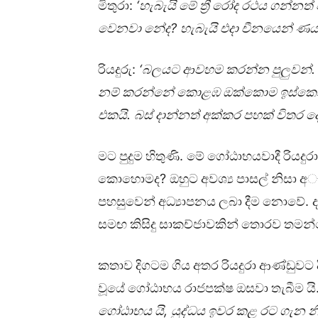
:
‘
මිතුරා
හැබැයි
මේ
ත්‍රී
රෝද
රථය
ගන්නත්
?
වෙනවා
නේද
හැබැයි
එදා
චීනයෙන්
ණ
:
‘
රියදුරු
බලයට
ආවහම
කරන්න
පුලුවන්
නම්
කරන්නේ
කොළඹ
ඔක්කොම
ඉස්ක
.
එකයි
බස්
දාන්නත්
අක්කර
පහක්
විතර
ද
.
මට
පුදුම
හිතුණි
මේ
ගෝඨාභයවාදී
රියදුරා
?
කොහොමද
ඔහුට
අවශ්‍ය
පාසල්
නිසා
අැ
.
පහසුවෙන්
අධ්‍යාපනය
ලබා
දීම
නොවේ
සමඟ
කිසිදු
සාකච්ජාවකින්
තොරව
තමන්
කතාව
දිගටම
ගිය
අතර
රියදුරා
ආණ්ඩුවට
වූයේ
ගෝඨාභය
රාජපක්ෂ
ඔසවා
තැබීම
යි
,
ගෝඨාභය
යි
යුද්ධය
ඉවර
කළ
රට
ගැන
න