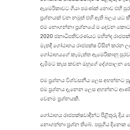
ඇමෙරිකාවට
ගියා
පමණක්
නොව
එහි
පු
ප්‍රශ්නයක්
වන
නමුත්
එහි
ඇති
බලය
යට
ක
එම
නොගන්නා
ප්‍රශ්නයේ
ම
දෙවන
කොට
2020
ජනාධිපතිවරණයට
මහින්ද
රාජපක
මෑතදී
ගෝඨාභය
රාජපක්ෂ
විසින්
කරන
ල
ගෝඨාභයගේ
කැමැත්ත
ඇමෙරිකානු
පුරව
දැමීමට
කැස
කවන
ඔහුග‌ේ
දේශපාලන
සො
එම
ප්‍රශ්නය
විශ්වසනීය
ලෙස
අහන්නට
ප
එම
ප්‍රශ්නය
දැනෙන
ලෙස
අහන්නට
ආණ්
.
වෙනම
ප්‍රශ්නයකි
ගෝඨාභය
රාජපක්ෂවාදීන්ට
පිළිතුරු
දිය
න
.
නොගන්නා
ප්‍රශ්න
තිබේ
පසුගිය
දිනෙක