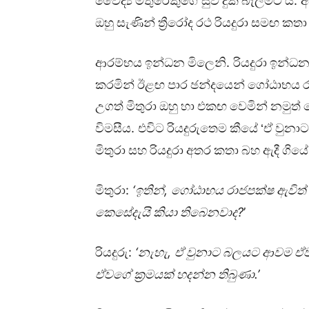
.
වෛද්‍ය
මිතුරෙකුගේ
සුව
දුක්
බැලීමට
ය
අ
ඔහු
සැණින්
ත්‍රීරෝද
රථ
රියදුරා
සමඟ
කතා
.
ආරම්භය
ඉන්ධන
මිලෙනි
රියදුරා
ඉන්ධ
කරමින්
ඊළඟ
පාර
ඡන්දයෙන්
ගෝඨාභය
උගත්
මිතුරා
ඔහු
හා
එකඟ
වෙමින්
නමුත්
.
විමසීය
එවිට
රියදුරුතෙම
කීයේ
‘ඒ
වුනාට
මිතුරා
සහ
රියදුරා
අතර
කතා
බහ
ඇදී
ගියේ
:
‘
,
මිතුරා
ඉතින්
ගෝඨාභය
රාජපක්ෂ
ඇවිත්
?
’
කෙසේදැයි
කියා
තිබෙනවාද
:
‘
,
රියදුරු
නැහැ
ඒ
වුනාට
බලයට
ආවම
ඒ
.’
ඒවගේ
ක්‍රමයක්
හදන්න
තිබුණා