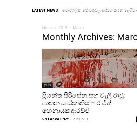
LATEST NEWS
පෞද්ගලික තේ වතුවල සේවය කරන මලයියාහ ද
Home
2015
March
Monthly Archives: Mar
පුවත්
ප්‍රියන්ත සිරිසේන සහ වැලි රාජු:
ඝාතන සංස්කෘතිය – රංජිත්
හේනායකආරච්චි
Sri Lanka Brief
-
29/03/2015