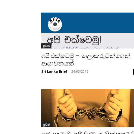
පුවත්
අපි එක්වෙමු – කලාකරුවන්ගෙන්
ආයාචනයක්
Sri Lanka Brief
-
24/03/2015
පුවත්