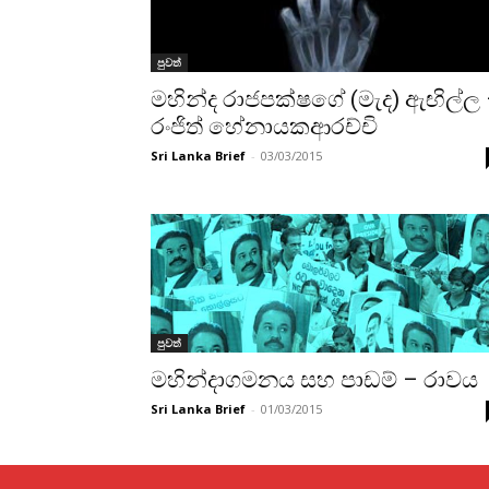
පුවත්
මහින්ද රාජපක්ෂගේ (මැද) ඇඟිල්ල
රංජිත් හේනායකආරච්චි
Sri Lanka Brief
-
03/03/2015
පුවත්
මහින්දාගමනය සහ පාඩම් – රාවය
Sri Lanka Brief
-
01/03/2015