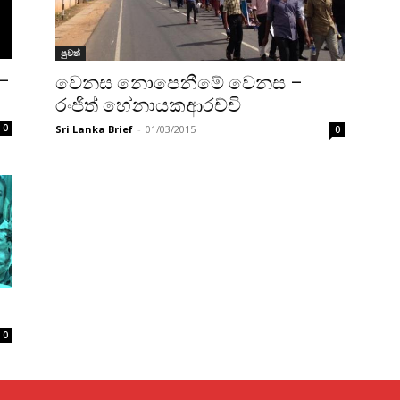
පුවත්
 –
වෙනස නොපෙනීමේ වෙනස –
රංජිත් හේනායකආරච්චි
0
Sri Lanka Brief
-
01/03/2015
0
0