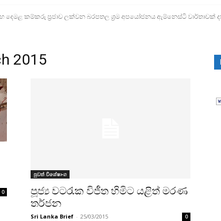
ෙමළ කම්කරු ප්‍රජාව ලක්වන බරපතල ශ්‍රම අපයෝජනය ඇම්නෙස්ටි වාර්තාවක් ද
ch 2015
පුවත් විශේෂාංග
පූජ්‍ය වටරැක විජීත හිමිට යළිත් මරණ
0
තර්ජන
Sri Lanka Brief
-
25/03/2015
0