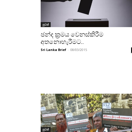
පුවත්
ඡන්ද ක‍්‍රමය වෙනස්කිරීම
අතනොහැරීමට..
Sri Lanka Brief
-
08/03/2015
පුවත්