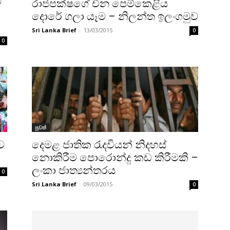
ි
රාජපක්ෂගේ චීන පෙම්කෙළිය
දොරේ ගලා යෑම – නිලන්ත ඉලංගමුව
Sri Lanka Brief
-
13/03/2015
0
0
පුවත්
ව
දෙමළ ජාතික රැදවියන් නිදහස්
නොකිරීම පොරොන්දු කඩ කිරීමකි –
ලංකා ජාත්‍යන්තරය
0
Sri Lanka Brief
-
09/03/2015
0