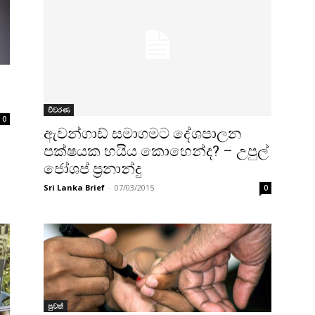
විවරණ
0
ඇවන්ගාඩ් සමාගමට දේශපාලන
පක්ෂයක හයිය කොහෙන්ද? – උපුල්
ජෝශප් ප්‍රනාන්දු
Sri Lanka Brief
-
07/03/2015
0
පුවත්