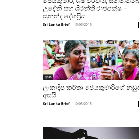
ජෙයකුමාරි, ශෂී විරවංශ, සින්නතම්බ
උදේනි සහ ශිරන්ති රාජපක්ෂ –
සුනන්ද දේශප්‍රිය
Sri Lanka Brief
-
13/03/2015
පුවත්
ලංකාදීප කර්තෘ ජෙයකුමාරිගේ නඩු
අසයි
Sri Lanka Brief
-
10/03/2015