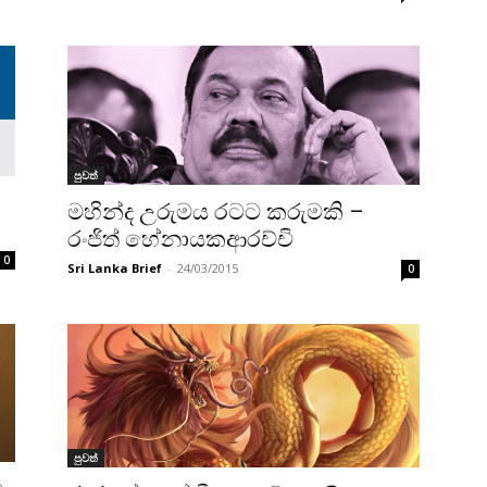
පුවත්
මහින්ද උරුමය රටට කරුමකි –
රංජිත් හේනායකආරච්චි
0
Sri Lanka Brief
-
24/03/2015
0
පුවත්