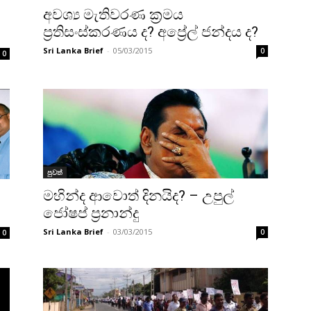
අවශ්‍ය මැතිවරණ ක්‍රමය
ප්‍රතිසංස්කරණය ද? අප්‍රේල් ජන්දය ද?
Sri Lanka Brief
-
05/03/2015
0
0
පුවත්
මහින්ද ආවොත් දිනයිද? – උපුල්
ජෝෂප් ප්‍රනාන්දු
Sri Lanka Brief
-
03/03/2015
0
0