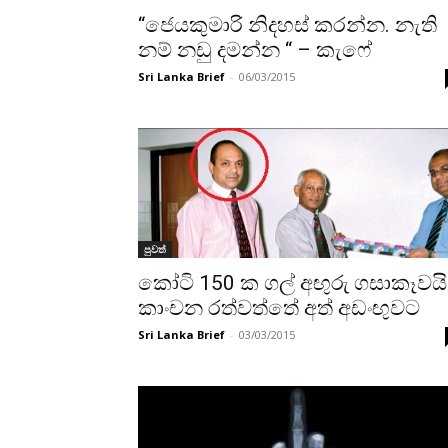
“ජෙයකුමාරි නිදහස් කරන්න. නැති
නම් නඩු දමන්න “ – කැෆේ
Sri Lanka Brief
-
06/03/2015
පුවත්
කෝටි 150 ක ගල් අඟුරු ගසාකෑවයි
කාංචන රත්වත්තේ අත් අඩංඟුවට
Sri Lanka Brief
-
03/03/2015