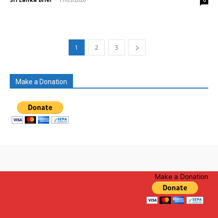
0
1
2
3
Make a Donation
Make a Donation