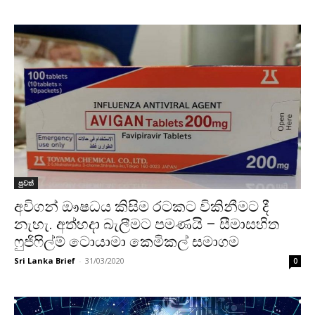
පුවත්
අවිගන් ඖෂධය කිසිම රටකට විකිනීමට දී
නැහැ. අත්හදා බැලීමට පමණයි – සීමාසහිත
ෆුජිෆිල්ම් ටොයාමා කෙමිකල් සමාගම
Sri Lanka Brief
-
31/03/2020
0