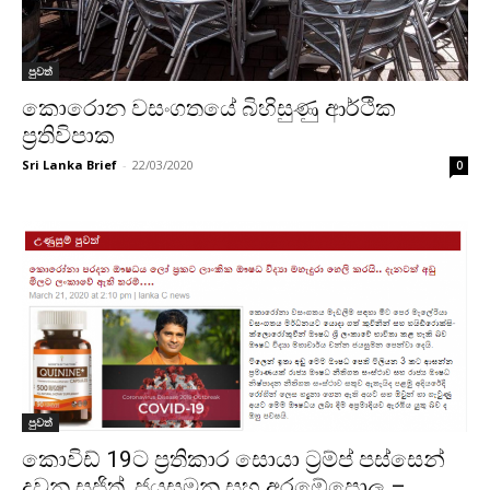
පුවත්
කොරොන වසංගතයේ බිහිසුණු ආර්ථික
ප්‍රතිවිපාක
Sri Lanka Brief
-
22/03/2020
0
පුවත්
කොවිඩ් 19ට ප්‍රතිකාර සොයා ට්‍රම්ප් පස්සෙන්
දුවන සජිත්, ජයසුමන සහ අරඹේපොල –