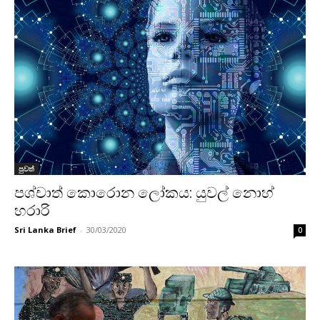
පුවත්
පශ්චාත් කොරොන ලෝකය: යුවල් ‌නොහ්
හරාරි
Sri Lanka Brief
-
30/03/2020
0