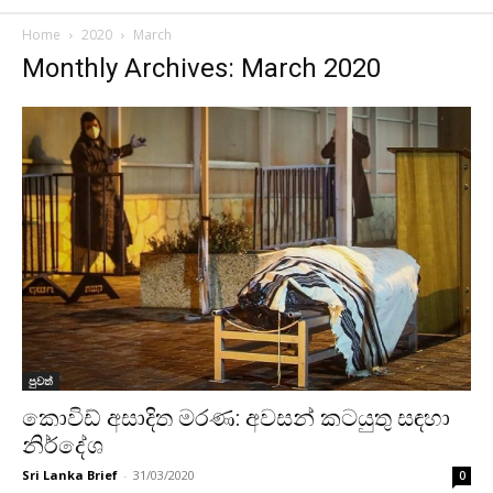
Home
2020
March
Monthly Archives: March 2020
පුවත්
කොවිඩ් අසාදිත මරණ: අවසන් කටයුතු සඳහා
නිර්දේශ
Sri Lanka Brief
-
31/03/2020
0