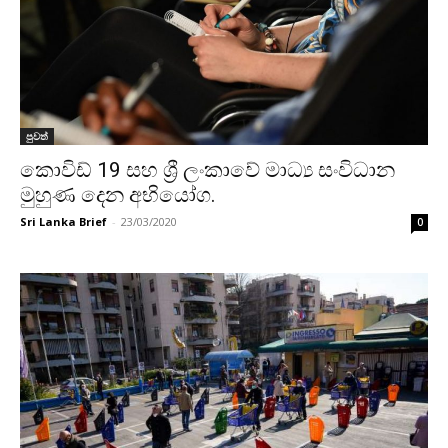
පුවත්
කොවිඩ් 19 සහ ශ්‍රී ලංකාවේ මාධ්‍ය සංවිධාන
මුහුණ දෙන අභියෝග.
Sri Lanka Brief
-
23/03/2020
0