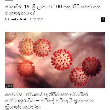
කොවිඩ් 19: ශ්‍රී ලංකාව 100 පසු කිරීමෙන් පසු
කොතැනට ද?
Sri Lanka Brief
-
21/03/2020
0
පුවත්
වෛරස : ඒවායේ පැතිරීම සහ ඒවායින්
රෝගාතුර වීම – හරිදේ හරිහැටි දැනගෙන
ක්‍රියාත්මකවන්න.