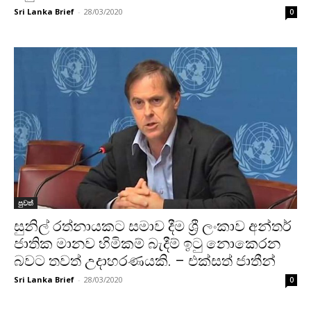
Sri Lanka Brief
-
28/03/2020
0
පුවත්
සුනිල් රත්නායකට සමාව දීම ශ්‍රී ලංකාව අන්තර්
ජාතික මානව හිමිකම් බැදීම් ඉටු නොකෙරන
බවට තවත් උදාහරණයකි. – එක්සත් ජාතීන්
Sri Lanka Brief
-
28/03/2020
0