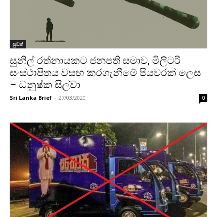
පුවත්
සුනිල් රත්නායකට ජනපති සමාව, මිලිටරි
සංස්ථාපිතය වසඟ කරගැනීමේ පියවරක් ලෙස
– ධනුෂ්ක සිල්වා
Sri Lanka Brief
-
27/03/2020
0