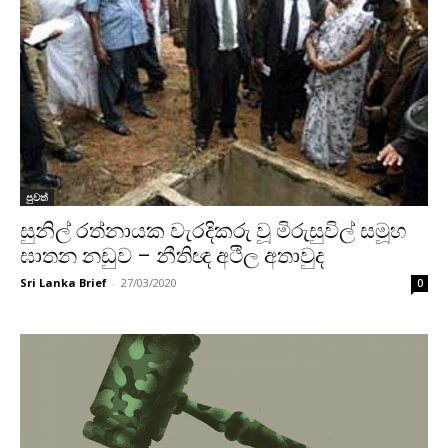
පුවත්
සුනිල් රත්නායක වැරදිකරු වූ මිරුසුවිල් සමූහ
ඝාතන නඩුව – නීතිඥ අථිල අතාවුද
Sri Lanka Brief
-
27/03/2020
0