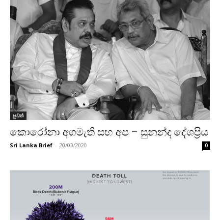
පුවත්
කොරෝනා අගමැති සහ අප – සුනන්ද දේශප්‍රිය
Sri Lanka Brief
-
20/03/2020
0