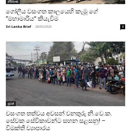
නිර්මාණ
ගෝලීය වසංගත කාලයෙහි කැමූ ගේ
“මහාමාරිය” කියැවිම
Sri Lanka Brief
-
28/03/2020
0
පුවත්
වසංගත තත්වය අවසන් වනතුරු නි.වෙ.ක.
සේවක සේවිකාවන්ට සහන සළසනු! –
විමුක්ති ව්‍යාපාරය