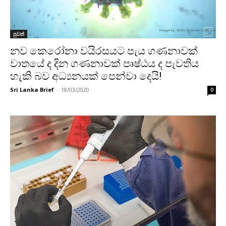
පුවත්
නව කෙරෝනා වයිරසයට පැය ගණනාවක්
වාතයේ ද දින ගණනාවක් පෘෂ්ඨය ද පැවතිය
හැකි බව අධ්‍යනයක් පෙන්වා දෙයි!
Sri Lanka Brief
-
18/03/2020
0