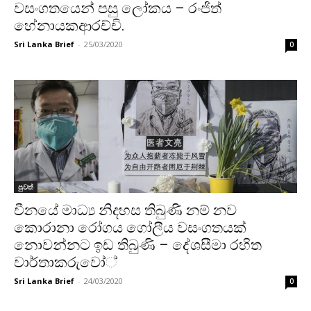
වසංගතයෙන් පසු ලෝකය – රංජිත්
හේනායකආරච්චි.
Sri Lanka Brief
-
25/03/2020
0
පුවත්
චීනයේ මාධ්‍ය නිදහස තිබුණි නම් නව
කොරානා රෝගය ගෝලීය වසංගතයක්
නොවන්නට ඉඩ තිබුණි – දේශසීමා රහිත
වාර්තාකරුවෝ්
Sri Lanka Brief
-
24/03/2020
0