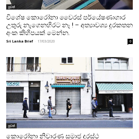
පුවත්
විශේෂ කොරෝනා වෛරස් පර්යේෂණාගාර
උතුරු නැගෙනහිරට නෑ ! – අත්‍යාවශ්‍ය දුරකතන
අංක කිහිපයක් මෙන්න.
Sri Lanka Brief
-
17/03/2020
0
පුවත්
කොරෝනා නිවාරණ සමාජ දුරස්ථ