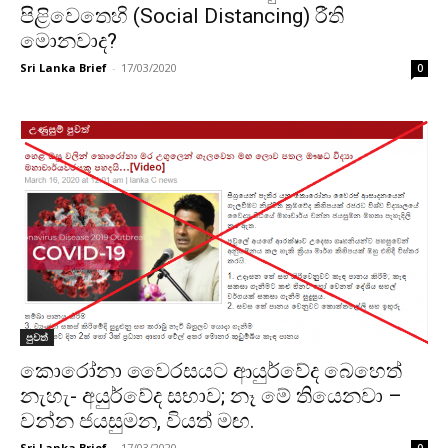
පිළිවෙතෙහි (Social Distancing) රීති
මොනවාද?
Sri Lanka Brief
-
17/03/2020
0
පුවත්
කොරෝනා වෛරසයට ආයුර්වේද බෙහෙත්
නැහැ- අයුර්වේද සභාව; නෑ මේ තියෙනවා –
වන්න ජයසුමන, වියත් මඟ.
Sri Lanka Brief
-
17/03/2020