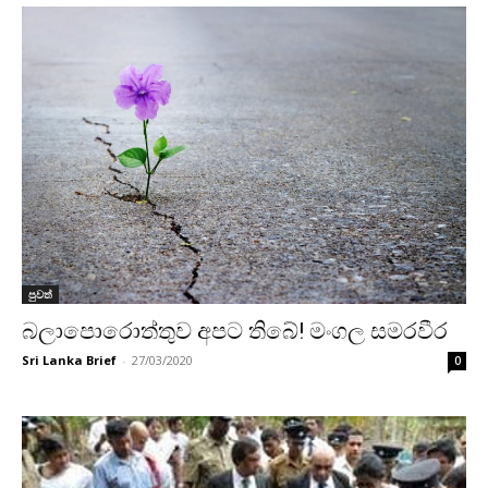
පුවත්
බලාපොරොත්තුව අපට තිබේ! මංගල සමරවීර
Sri Lanka Brief
-
27/03/2020
0