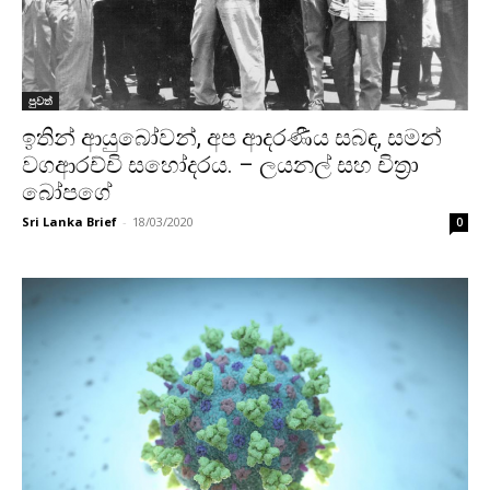
පුවත්
ඉතින් ආයුබෝවන්, අප ආදරණීය සබඳ, සමන්
වගආරච්චි සහෝදරය. – ලයනල් සහ චිත්‍රා
බෝපගේ
Sri Lanka Brief
-
18/03/2020
0