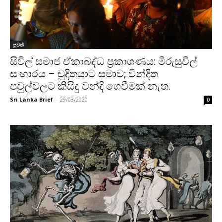
පුවත්
සිවිල් සමාජ ඒකාබද්ධ ප්‍රකාශණය: මිරුසුවිල්
සංහාරය – චූදිතයාට සමාව; වින්දිත
පවුල්වලට කිසිදු වන්දි ගෙවීමක් නැත.
Sri Lanka Brief
-
29/03/2020
0