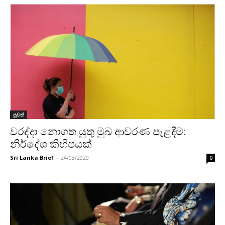
පුවත්
වරද්දා නොගත යුතු මුඛ ආවරණ පැළදීම:
නිර්දේශ කිහිපයක්
Sri Lanka Brief
-
24/03/2020
0