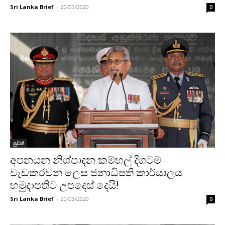
Sri Lanka Brief
-
20/03/2020
0
පුවත්
අපනයන නිශ්පාදන කම්හල් දිගටම
වැඩකරවන ‌ලෙස ජනාධිපති කාර්යාලය
හමුදාපතිට උපදෙස් දෙයි!
Sri Lanka Brief
-
20/03/2020
0