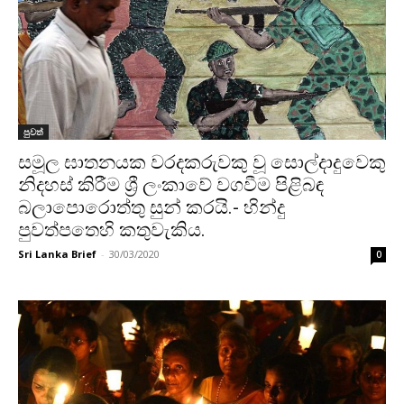
පුවත්
සමූල ඝාතනයක වරදකරුවකු වූ සොල්දාදුවෙකු
නිදහස් කිරීම ශ්‍රී ලංකාවේ වගවීම පිළිබඳ
බලාපොරොත්තු සුන් කරයි.- හින්දු
පුවත්පතෙහි කතුවැකිය.
Sri Lanka Brief
-
30/03/2020
0