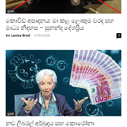
පුවත්
කොවිඩ් අසාදනය: මා කළ ලොකුම වරද සහ
මාධ්‍ය නිදහස – සුනන්ද දේශප්‍රිය
Sri Lanka Brief
-
27/03/2020
0
පුවත්
නව ලිබරල් අර්බුදය සහ කොරෝනා