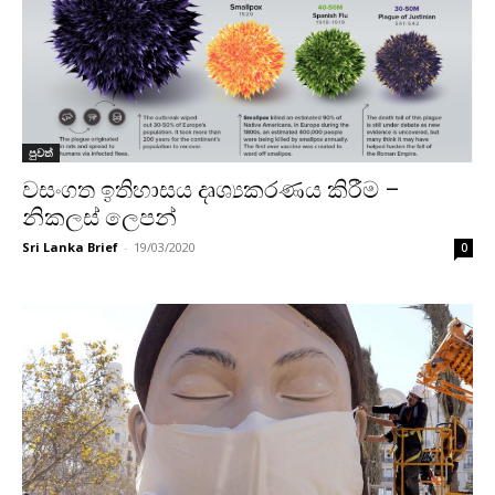
පුවත්
වසංගත ඉතිහාසය දෘශ්‍යකරණය කිරීම –
නිකලස් ලෙපන්
Sri Lanka Brief
-
19/03/2020
0