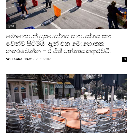
පුවත්
මොහොතේ සුසංයෝගය සහයෝගය සහ
වෙන්ව සිටීමයි- දැන් එක මොහොතක්
නතරවෙන්න – රංජිත් හේනායකආරච්චි.
Sri Lanka Brief
-
23/03/2020
0