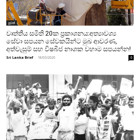
පුවත්
වෘත්තීය සමිති 20ක ප්‍රකාශනය:අත්‍යාවශ්‍ය
සේවා සපයන සේවකයින්ට මුඛ ආවරණ,
අත්වැසුම් සහ විෂබීජ නාශක වහාම සපයන්න!
Sri Lanka Brief
-
18/03/2020
0