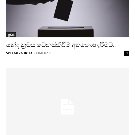
පුවත්
ඡන්ද ක‍්‍රමය වෙනස්කිරීම අතනොහැරීමට..
Sri Lanka Brief
-
08/03/2015
0