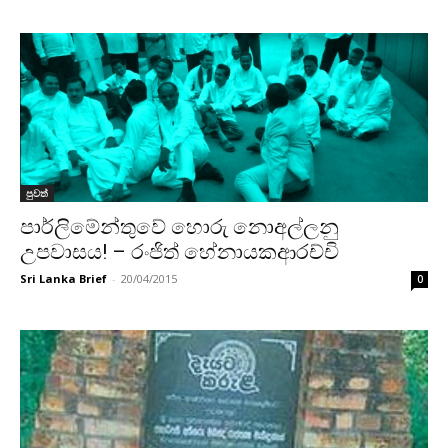
පුවත්
පාර්ලිමේන්තුවේ හොරු නොඅල්ලනු
උපවාසය! – රංජිත් හේනායකආරච්චි
Sri Lanka Brief
-
20/04/2015
0