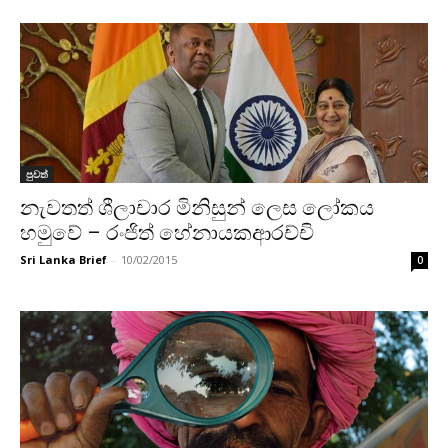
පුවත්
නැවතත් ශීලාචාර මිනිසුන් ලෙස ලෝකය
හමුවේ – රංජිත් හේනායකආරච්චි
Sri Lanka Brief
-
10/02/2015
0