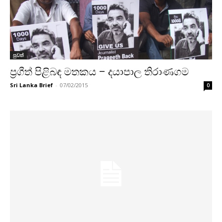
පුවත්
ප‍්‍රගීත් පිළිබඳ මතකය – දයාපාල තිරාණගම
Sri Lanka Brief
-
07/02/2015
0