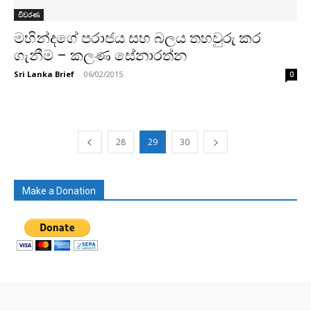
විවරණ
මහින්දගේ පරාජය සහ බලය තහවුරු කර
ගැනීම – කලණ සේනාරත්න
Sri Lanka Brief
-
06/02/2015
0
28
29
30
Make a Donation