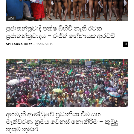
පුවත්
ප්‍රජාතන්ත්‍රවාදී පක්ෂ බිහිවී නැති රටක
ප්‍රජාතන්ත්‍රවාදය – රංජිත් හේනායකආරච්චි
Sri Lanka Brief
-
15/02/2015
0
පුවත්
අගමැති ආණ්ඩුවේ ප්‍රධානියා වීම සහ
මැතිවරණ ක්‍රමය වෙනස් නොකිරීම – කුමුදු
කුසුම් කුමාර