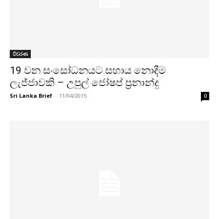
විවරණ
19 වන සංසෝධනයට සහාය නොදීම
ලැජ්ජාවකි – උපුල් ජෝෂප් ප්‍රනාන්දු
Sri Lanka Brief
-
11/04/2015
0