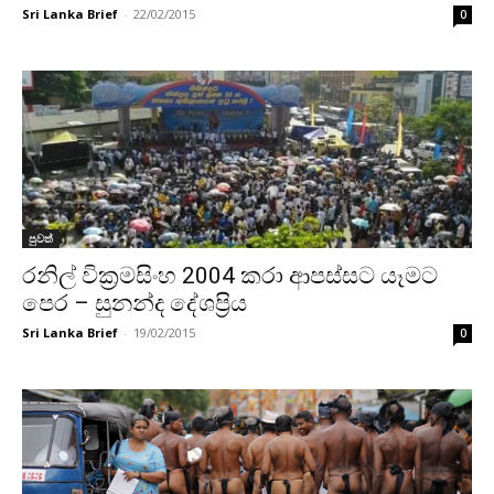
Sri Lanka Brief
-
22/02/2015
0
පුවත්
රනිල් වික්‍රමසිංහ 2004 කරා ආපස්සට යෑමට
පෙර – සුනන්ද දේශප්‍රිය
Sri Lanka Brief
-
19/02/2015
0