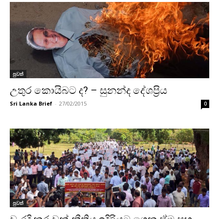
පුවත්
උතුර කොයිබට ද? – සුනන්ද දේශප්‍රිය
Sri Lanka Brief
-
27/02/2015
0
පුවත්