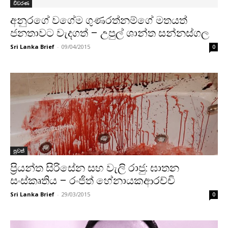
විවරණ
අනුරගේ වගේම ගුණරත්නම්ගේ මතයත්
ජනතාවට වැදගත් – උපුල් ශාන්ත සන්නස්ගල
Sri Lanka Brief
-
09/04/2015
0
පුවත්
ප්‍රියන්ත සිරිසේන සහ වැලි රාජු: ඝාතන
සංස්කෘතිය – රංජිත් හේනායකආරච්චි
Sri Lanka Brief
-
29/03/2015
0