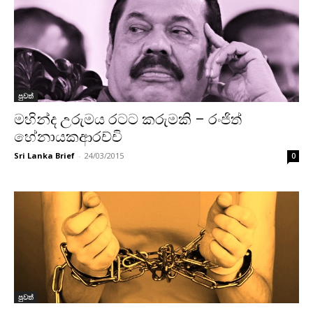
පුවත්
මහින්ද උරුමය රටට කරුමකි – රංජිත්
හේනායකආරච්චි
Sri Lanka Brief
-
24/03/2015
0
පුවත්