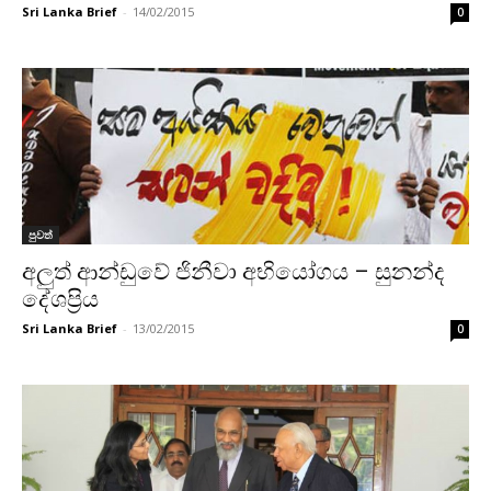
Sri Lanka Brief
-
14/02/2015
0
පුවත්
අලුත් ආන්ඩුවේ ජිනීවා අභියෝගය – සුනන්ද
දේශප්‍රිය
Sri Lanka Brief
-
13/02/2015
0