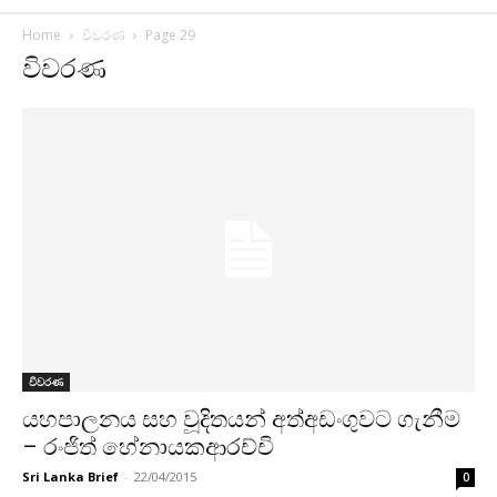
Home
විවරණ
Page 29
විවරණ
විවරණ
යහපාලනය සහ වූදිතයන් අත්අඩංගුවට ගැනීම
– රංජිත් හේනායකආරච්චි
Sri Lanka Brief
-
22/04/2015
0