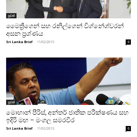
පුවත්
මෛත්‍රීගෙන් සහ රනිල්ගෙන් විග්නේශ්වරන්
අසන ප්‍රශ්ණය
Sri Lanka Brief
-
11/02/2015
0
පුවත්
මොහාන් පීරිස්, අන්තර් ජාතික පරීක්ෂණය සහ
ඉදිරි මඟ – මංගල සමරවීර
Sri Lanka Brief
-
11/02/2015
0