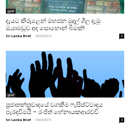
පුවත්
දැයට කිරුළෙන් මහජන මුදල් ගිල දැමු
ඔයාමඩුව අද සොහොන් බිමක්!
Sri Lanka Brief
-
18/04/2015
0
පුවත්
ප්‍රජාතන්ත්‍රවාදයේ වගකීම ෆැසිස්ට්වාදය
පැරදවීමයි – රංජිත් හේනායකආරච්චි
Sri Lanka Brief
-
15/04/2015
0