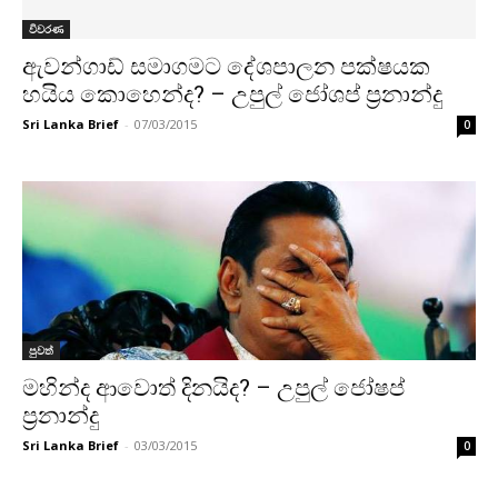
විවරණ
ඇවන්ගාඩ් සමාගමට දේශපාලන පක්ෂයක
හයිය කොහෙන්ද? – උපුල් ජෝශප් ප්‍රනාන්දු
Sri Lanka Brief
-
07/03/2015
0
පුවත්
මහින්ද ආවොත් දිනයිද? – උපුල් ජෝෂප්
ප්‍රනාන්දු
Sri Lanka Brief
-
03/03/2015
0