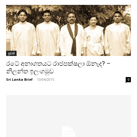
පුවත්
රටේ අනාගතයට රාජපක්ෂලා ඕනෑද? –
නිලන්ත ඉලංගමුව
Sri Lanka Brief
-
13/04/2015
0