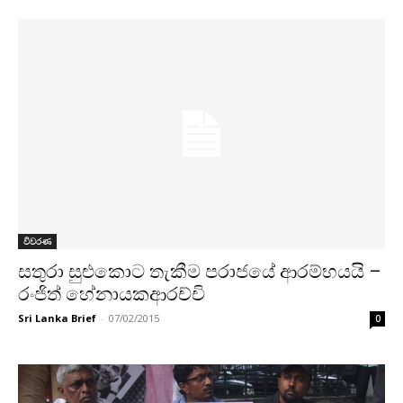
විවරණ
සතුරා සුළුකොට තැකීම පරාජයේ ආරම්භයයි –
රංජිත් හේනායකආරච්චි
Sri Lanka Brief
-
07/02/2015
0