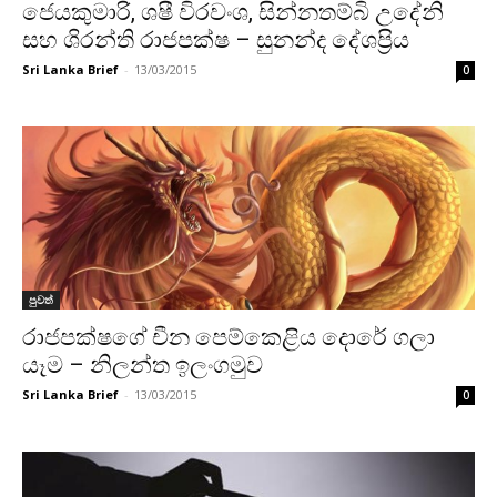
ජෙයකුමාරි, ශෂී විරවංශ, සින්නතම්බි උදේනි
සහ ශිරන්ති රාජපක්ෂ – සුනන්ද දේශප්‍රිය
Sri Lanka Brief
-
13/03/2015
0
පුවත්
රාජපක්ෂගේ චීන පෙම්කෙළිය දොරේ ගලා
යෑම – නිලන්ත ඉලංගමුව
Sri Lanka Brief
-
13/03/2015
0