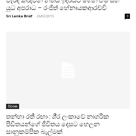
වැරදි කරුවන් නීතිය ඉදිරියට ගෙන ඒම සහ
යුධ අපරාධ – රංජිත් හේනායකආරච්චි
Sri Lanka Brief
-
26/02/2015
0
විවරණ
තන්හා රතී රඟා : ශී‍්‍ර ලංකාවේ නාගරික
පීඩිතයන්ගේ ජීවිතය දෙසට හෙලන
සානුකම්පික බැල්මක්