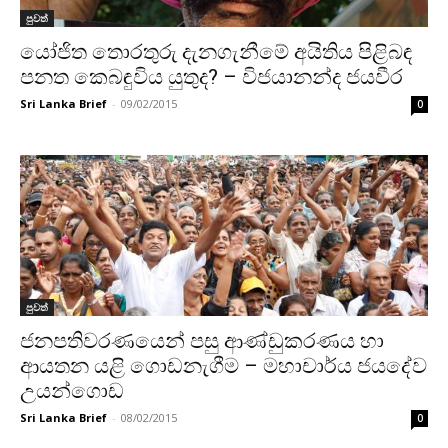
පුවත්
යෝජිත තොරතුරු දැනගැනීමේ අයිතිය පිළිබඳ
පනත කෙබඳුවිය යුතුද? – විජයානන්ද ජයවීර
Sri Lanka Brief
-
09/02/2015
0
පුවත්
ජනපතිවරණයෙන් පසු ආණ්ඩුකරණය හා
ආයතන යළි ගොඩනැගීම – මහාචාර්ය ජයදේව
උයන්ගොඩ
Sri Lanka Brief
-
08/02/2015
0