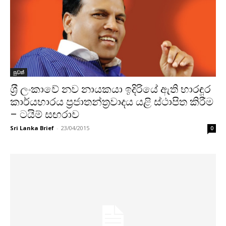
පුවත්
ශ‍්‍රී ලංකාවේ නව නායකයා ඉදිරියේ ඇති භාරඳූර
කාර්යභාරය ප‍්‍රජාතන්ත‍්‍රවාදය යළි ස්ථාපිත කිරීම
– ටයිම් සඟරාව
Sri Lanka Brief
-
23/04/2015
0