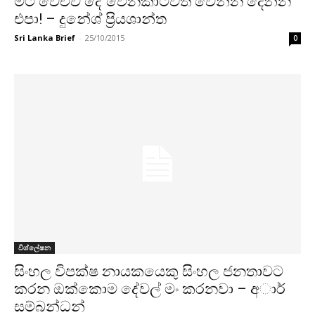
මට වෙච්ව දේ වෙනකාටවත් වෙන්න දෙන්න
එපා! – දුනේශ් ප්‍රියශාන්ත
Sri Lanka Brief
-
25/10/2015
0
විශ්ලේෂන
සිංහල විපක්ෂ නායකයෙකු සිංහල ජනතාවට
කරන ඔක්කොම දේවල් මං කරනවා – අාර්
සම්බන්ධන්