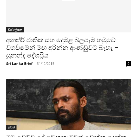
විශ්ලේෂන
අනත්ර් ජාතික සහ දෙමළ බලපෑම හමුවේ
වගවීමෙන් මඟ අරින්න ආණ්ඩුවට බැහැ –
සුනන්ද දේශප්‍රිය
Sri Lanka Brief
-
31/10/2015
0
පුවත්