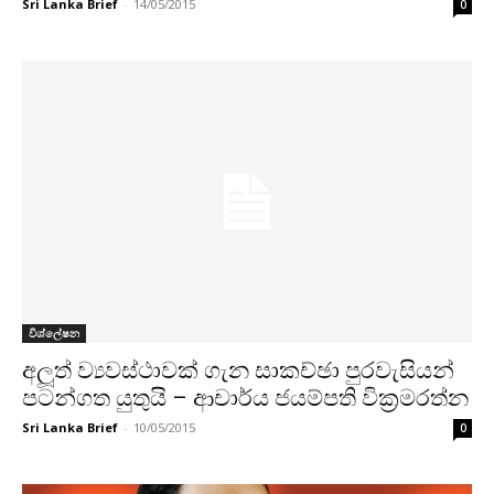
Sri Lanka Brief
-
14/05/2015
0
විශ්ලේෂන
අලූත් ව්‍යවස්ථාවක් ගැන සාකච්ඡා පුරවැසියන්
පටන්ගත යුතුයි – ආචාර්ය ජයම්පති වික‍්‍රමරත්න
Sri Lanka Brief
-
10/05/2015
0