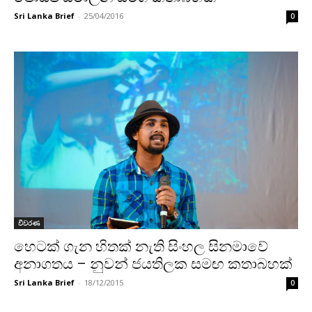
Sri Lanka Brief
-
25/04/2016
0
විවරණ
හෙටක් ගැන හිතක් නැති සිංහල සිනමාවේ
අනාගතය – නුවන් ජයතිලක සමඟ කතාබහක්
Sri Lanka Brief
-
18/12/2015
0