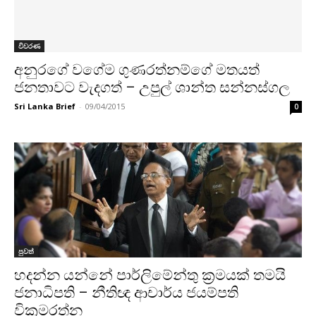
විවරණ
අනුරගේ වගේම ගුණරත්නම්ගේ මතයත්
ජනතාවට වැදගත් – උපුල් ශාන්ත සන්නස්ගල
Sri Lanka Brief
-
09/04/2015
0
පුවත්
හදන්න යන්නේ පාර්ලිමේන්තු ක‍්‍රමයක් තමයි
ජනාධිපති – නීතිඥ ආචාර්ය ජයම්පති
වික‍්‍රමරත්න