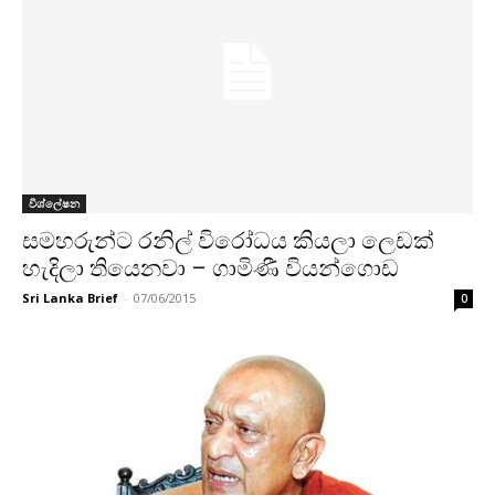
විශ්ලේෂන
සමහරුන්ට රනිල් විරෝධය කියලා ලෙඩක්
හැදිලා තියෙනවා – ගාමිණී වියන්ගොඩ
Sri Lanka Brief
-
07/06/2015
0