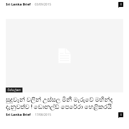
Sri Lanka Brief
-
03/09/2015
0
විශ්ලේෂන
සුදුවෑන් වලින් උස්සල මිනී මැරුවේ මහින්ද
දැනුවත්ව ! ඩොනල්ඩ් පෙරේරා හෙළිකරයි
Sri Lanka Brief
-
17/08/2015
0