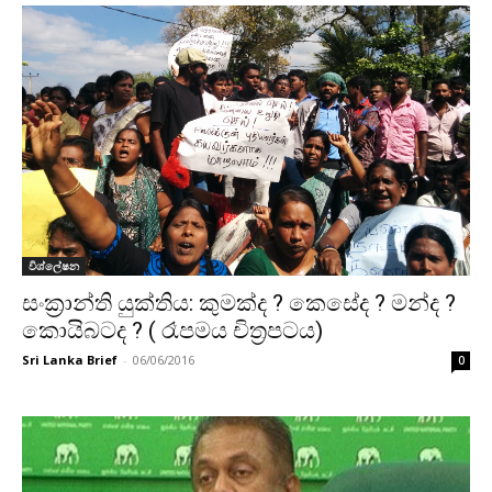
විශ්ලේෂන
සංක්‍රාන්ති යුක්තිය: කුමක්ද ? කෙසේද ? මන්ද ?
කොයිබටද ? ( රෑපමය චිත්‍රපටය)
Sri Lanka Brief
-
06/06/2016
0