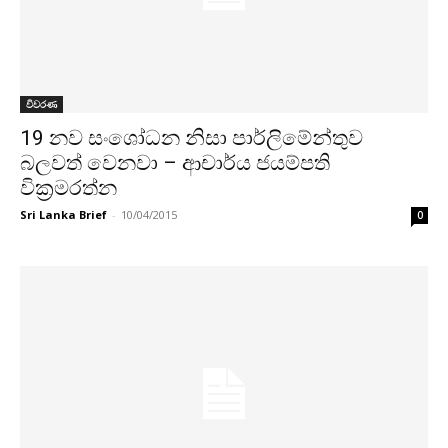
විවරණ
19 නව සංශෝධන නිසා පාර්ලිමේන්තුව
බලවත් වෙනවා – ආචාර්ය ජයම්පති
වික‍්‍රමරත්න
Sri Lanka Brief
-
10/04/2015
0