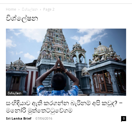
Home
විශ්ලේෂන
Page 2
විශ්ලේෂන
විශ්ලේෂන
සංහිඳියාව ඇති කරගන්න බැරිනම් අපි කවුද? –
මනෝරි මුත්තෙට්ටුවේගම
Sri Lanka Brief
-
07/06/2016
0