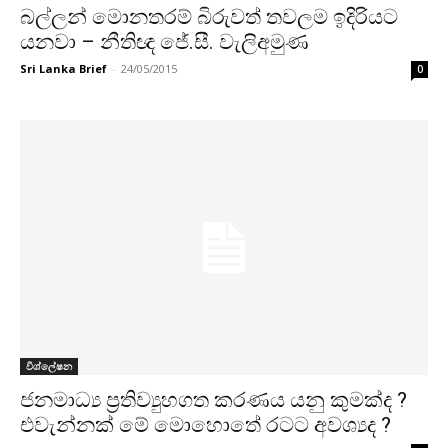
බල්ලන් මොනතරම් බිරුවත් තවලම ඉදිරියට
යනවා – නීතිඥ ජේ.සී. වැලිඅමුණ
Sri Lanka Brief
-
24/05/2015
0
විශ්ලේෂන
ජනමාධ්‍ය ප්‍රතිව්‍යුහගත කරණය යනු කුමක්ද ?
එවැන්නක් මේ මොහොතේ රටට අවශ්‍යද ?