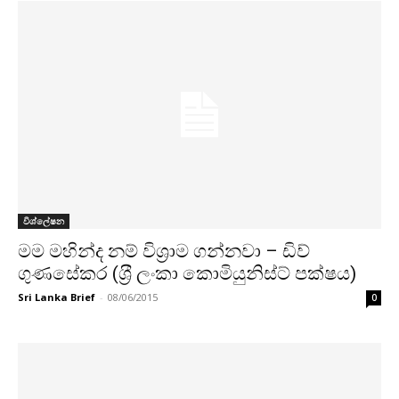
විශ්ලේෂන
මම මහින්ද නම් විශ‍්‍රාම ගන්නවා – ඩිව්
ගුණසේකර (ශ‍්‍රී ලංකා කොමියුනිස්ට් පක්ෂය)
Sri Lanka Brief
-
08/06/2015
0