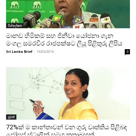
විශ්ලේෂන
මානව හිමිකම් සහ ජිනීවා යෝජනා ගැන
මංගල සමරවීර රාජපක්ෂට ලියූ පිළිතුරු ලිපිය
Sri Lanka Brief
-
16/05/2016
0
පුවත්
72%ක් ම කාන්තාවන් වන ගුරු වෘත්තිය පිළිබඳ
ජෝසප් ස්ටාලින් සමග කතාබහක්