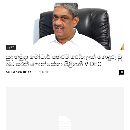
පුවත්
යුද හමුදා මෝටාර් පහරට රෝහලක් ගොදුරු වූ
බව සරත් ෆොන්සේකා පිළිගනී VIDEO
Sri Lanka Brief
-
13/11/2015
0