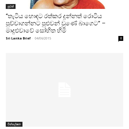
පුවත්
‘‘තැටිය හොඳට රත්කර දුන්නත් රොටිය
පුච්චාගන්නට පුළුවන් වුණේ බාගෙට” –
මාදුළුවාවේ සෝභිත හිමි
Sri Lanka Brief
-
04/06/2015
0
විශ්ලේෂන