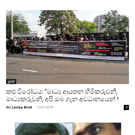
පුවත්
කළු විරෝධය: “මාධ්‍ය ආයතන හිමිකරුවනි,
මාධ්‍යකරුවනි, අපි ඔබ ගැන අවධානයෙන් !
Sri Lanka Brief
-
11/01/2019
0