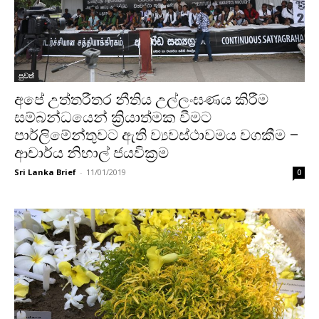
පුවත්
අපේ උත්තරීතර නීතිය උල්ලංඝණය කිරීම
සම්බන්ධයෙන් ක්‍රියාත්මක වීමට
පාර්ලිමේන්තුවට ඇති ව්‍යවස්ථාවමය වගකීම –
ආචාර්ය නිහාල් ජයවික්‍රම
Sri Lanka Brief
-
11/01/2019
0