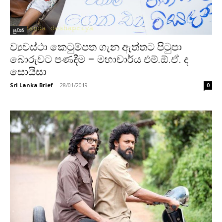
පුවත්
ව්‍යවස්ථා කෙටුම්පත ගැන ඇත්තට පිටුපා
බොරුවට පණදීම – මහාචාර්ය එම්.ඕ.ඒ. ද
සොයිසා
Sri Lanka Brief
-
28/01/2019
0