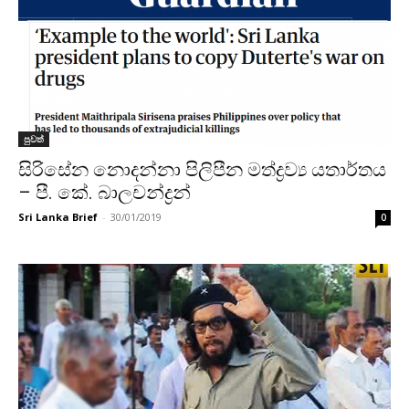
පුවත්
සිරිසේන නොදන්නා පිලිපීන මත්ද්‍රව්‍ය යතාර්තය
– පී. කේ. බාලචන්ද්‍රන්
Sri Lanka Brief
-
30/01/2019
0