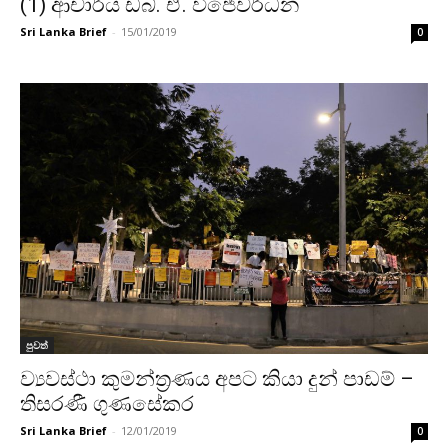
(1) ආචාර්ය ඩබ්. ඒ. විජේවර්ධන
Sri Lanka Brief
-
15/01/2019
0
පුවත්
ව්‍යවස්ථා කුමන්ත්‍රණය අපට කියා දුන් පාඩම් –
තිසරණී ගුණසේකර
Sri Lanka Brief
-
12/01/2019
0