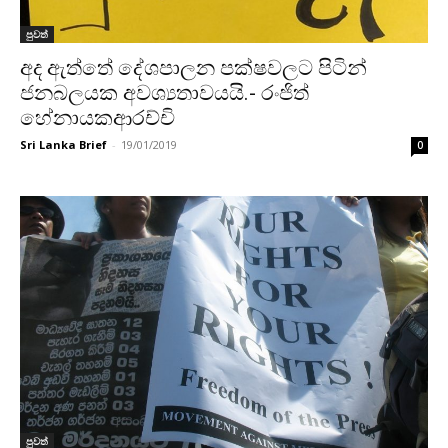
පුවත්
අද ඇත්තේ දේශපාලන පක්ෂවලට පිටින්
ජනබලයක අවශ්‍යතාවයයි.- රංජිත්
හේනායකආරච්චි
Sri Lanka Brief
-
19/01/2019
0
පුවත්