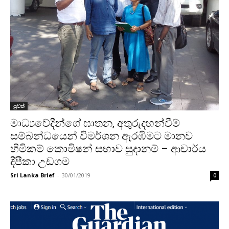
පුවත්
මාධ්‍යවේදීන්ගේ ඝාතන, අතුරුදහන්වීම්
සම්බන්ධයෙන් විමර්ශන ඇරඹීමට මානව
හිමිකම් කොමිෂන් සභාව සුදානම් – ආචාර්ය
දීපීකා උඩගම
Sri Lanka Brief
-
30/01/2019
0