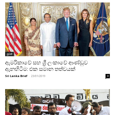
පුවත්
ඇමරිකාවේ සහ ශ්‍රී ලංකාවේ ආණ්ඩුව
ඇනහිටීම: එක සමාන තත්වයක්
Sri Lanka Brief
-
23/01/2019
0