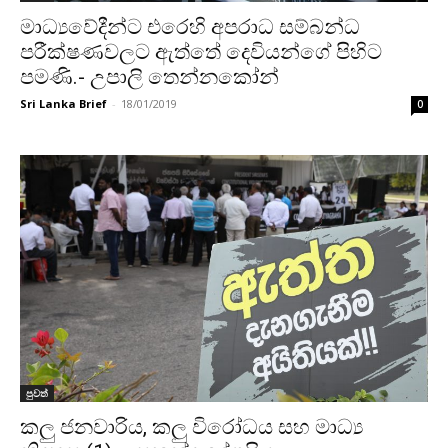
මාධ්‍යවේදීන්ට එරෙහි අපරාධ සම්බන්ධ
පරීක්ෂණවලට ඇත්තේ දෙවියන්ගේ පිහිට
පමණි.- උපාලි ‌තෙන්නකෝන්
Sri Lanka Brief
-
18/01/2019
0
පුවත්
කලු ජනවාරිය, කලු විරෝධය සහ මාධ්‍ය