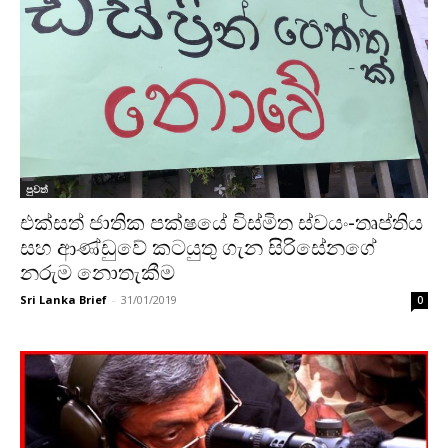
පුවත්
එක්සත් ජාතික පක්ෂයේ විස්මිත ස්වයං-තෘප්තිය
සහ ආණ්ඩුවේ කටයුතු ගැන සිරිසේනගේ
නරුම නොතැකීම
Sri Lanka Brief
-
31/01/2019
0