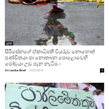
පුවත්
සිරිසේනගේ ඒකාධිපති වියරුව නොහොත්
පණ්ඩිතයා පා නොතබන පොළොවෙහි
මෝඩයා උඩ පැන නැටීම.-
Sri Lanka Brief
-
31/01/2019
0