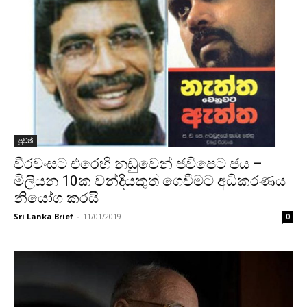
පුවත්
වීරවංසට එරෙහි නඩුවෙන් ජවිපෙට ජය –
මිලියන 10ක වන්දියකුත් ගෙවීමට අධිකරණය
නියෝග කරයි
Sri Lanka Brief
-
11/01/2019
0