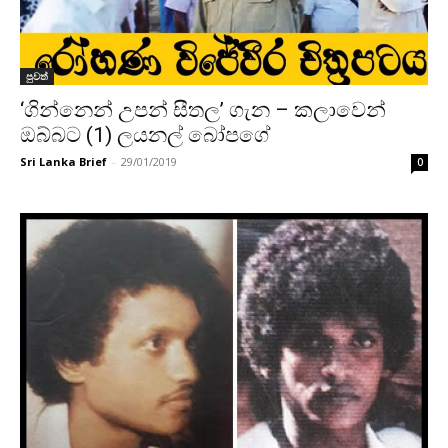
පුවත්
‘ගින්නෙන් උපන් සීතල’ ගැන – කලාවෙන්
ඔබ්බට (1) ලයනල් බෝපගේ
Sri Lanka Brief
-
29/01/2019
0