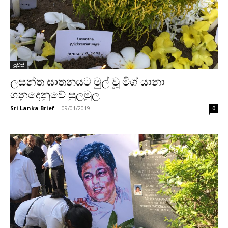
පුවත්
ලසන්ත ඝාතනයට මුල් වූ මිග් යානා
ගනුදෙනුවේ සුලමුල
Sri Lanka Brief
-
09/01/2019
0