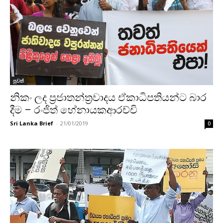
පුවත්
නිකං ලද ප්‍රජාතන්ත්‍රවාදය ඒකාධිපතියන්ට බාර
දීම – රංජිත් හේනායකආරච්චි
Sri Lanka Brief
-
21/01/2019
0