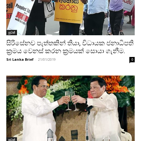
පුවත්
සිරිසේනව පැත්තකින් තියා, විධායක ජනාධිපති
ක්‍රමය වෙනස් කරන ක්‍රමයක් සොයා ගැනීම.
Sri Lanka Brief
-
21/01/2019
0
පුවත්