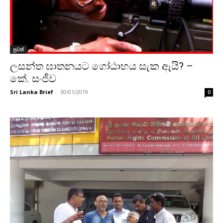
පුවත්
ලසන්ත ඝාතනයට ගෝඨාභය සැක ඇයි? –
කේ. සංජීව
Sri Lanka Brief
-
30/01/2019
0