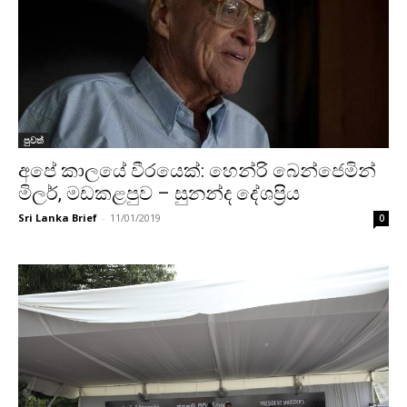
පුවත්
අපේ කාලයේ වීරයෙක්: හෙන්රි බෙන්ජෙමින්
මිලර්, මඩකළපුව – සුනන්ද දේශප්‍රිය
Sri Lanka Brief
-
11/01/2019
0