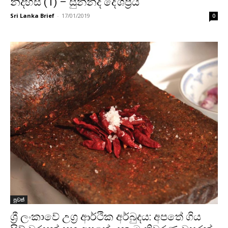
නිදහස (1) – සුනන්ද දේශප්‍රිය
Sri Lanka Brief
-
17/01/2019
0
පුවත්
ශ්‍රී ලංකාවේ උග්‍ර ආර්ථික අර්බුදය: අපතේ ගිය