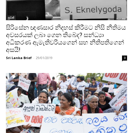
පුවත්
සිරිසේන ඥණසාර නිදහස් කිරීමට නිසි නීතිමය
අවසරයක් ලබා ගෙන තිබේද? සන්ධ්‍යා
අධිකරණ ඇමැතිවරියගෙන් සහ නීතිපතිගෙන්
අසයි!
Sri Lanka Brief
-
29/01/2019
0