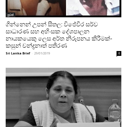
පුවත්
ගින්නෙන් උපන් සීතල: විජේවීර සර්ව
සාධාරණ සහ අහිංසක දේශපාලන
නායකයෙකු ලෙස අර්ත නිරූපනය කිරීමක්-
කසුන් චන්ද්‍රනාත් පතිරණ
Sri Lanka Brief
-
29/01/2019
0