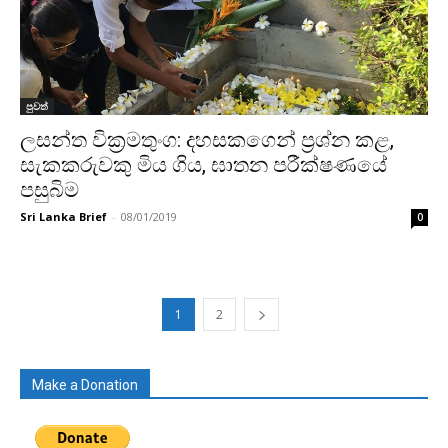
පුවත්
ලසන්ත වික්‍රමතුංග: දහසකගෙන් ප්‍රශ්න කළ,
සැකකරුවකු මිය ගිය, ඝාතන පරීක්ෂණයේ
පසුබිම
Sri Lanka Brief
-
08/01/2019
0
1
2
Make a Donation