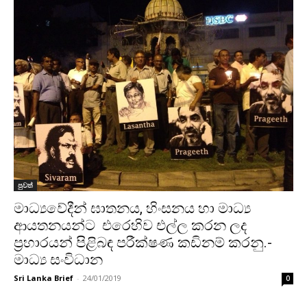
පුවත්
මාධ්‍යවේදීන් ඝාතනය, හිංසනය හා මාධ්‍ය
ආයතනයන්ට එරෙහිව එල්ල කරන ලද
ප්‍රහාරයන් පිළිබඳ පරීක්ෂණ කඩිනම් කරනු.-
මාධ්‍ය සංවිධාන
Sri Lanka Brief
-
24/01/2019
0