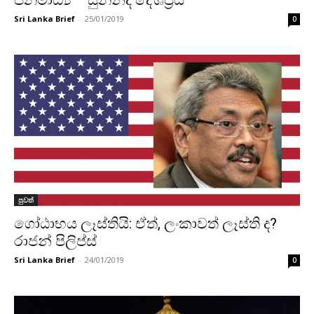
ජනමාධ්‍ය – සුනන්ද දේශප්‍රිය
Sri Lanka Brief
-
25/01/2019
0
පුවත්
ගෝඨාභය ලෑස්තියි: ඒත්, ලංකාවත් ලෑස්ති ද?
රාජන් පිලිප්ස්
Sri Lanka Brief
-
24/01/2019
0