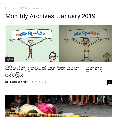
Home
2019
January
Monthly Archives: January 2019
පුවත්
සිරිසේන, දුතර්තේ සහ මත් සටන – සුනන්ද
දේශප්‍රිය
Sri Lanka Brief
-
31/01/2019
0