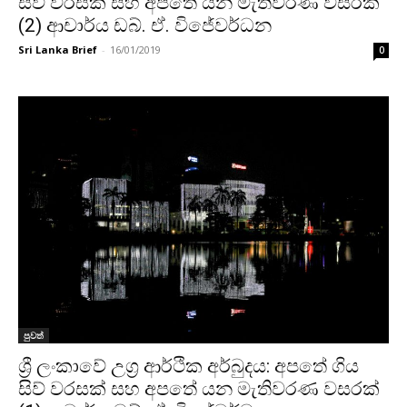
සිව් වරසක් සහ අපතේ යන මැතිවරණ වසරක්
(2) ආචාර්ය ඩබ්. ඒ. විජේවර්ධන
Sri Lanka Brief
-
16/01/2019
0
පුවත්
ශ්‍රී ලංකාවේ උග්‍ර ආර්ථික අර්බුදය: අපතේ ගිය
සිව් වරසක් සහ අපතේ යන මැතිවරණ වසරක්