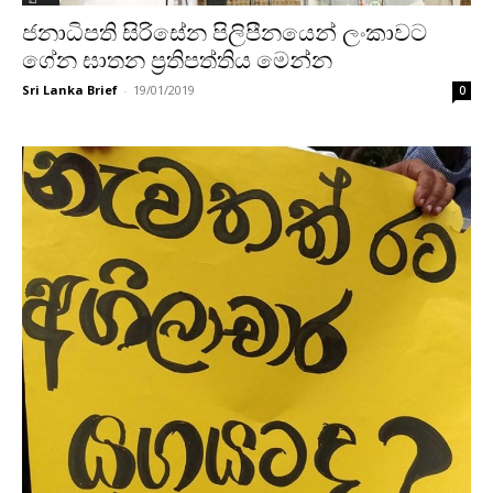
ජනාධිපති සිරිසේන පිලිපීනයෙන් ලංකාවට
ගේන ඝාතන ප්‍රතිපත්තිය මෙන්න
Sri Lanka Brief
-
19/01/2019
0