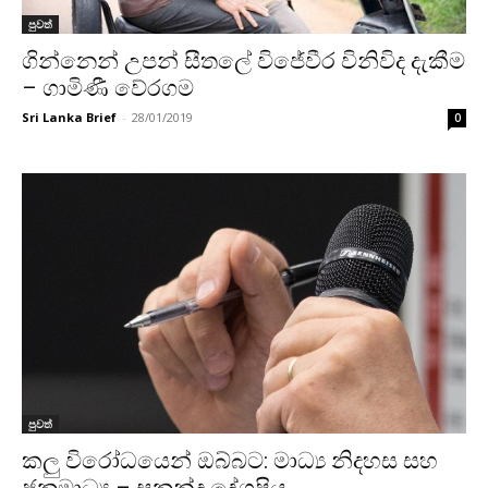
පුවත්
ගින්නෙන් උපන් සීතලේ විජේවීර විනිවිද දැකීම
– ගාමිණී වේරගම
Sri Lanka Brief
-
28/01/2019
0
පුවත්
කලු විරෝධයෙන් ඔබ්බට: මාධ්‍ය නිදහස සහ