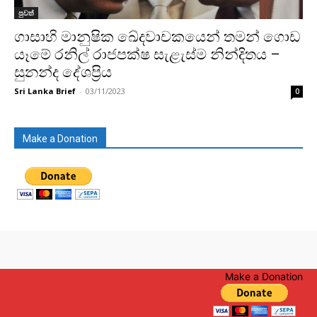
පුවත්
ගාසාහි මානුෂික ඛේදවාචකයෙන් තමන් ගොඩ
යෑමේ රනිල් රාජපක්ෂ සැළැස්ම නින්දිතය –
සුනන්ද දේශප්‍රිය
Sri Lanka Brief
-
03/11/2023
0
Make a Donation
Make a Donation