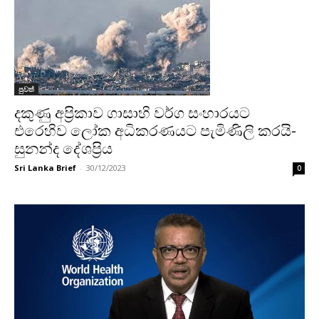
පුවත්
දකුණු අප්‍රිකාව ගාසාහි වර්ග සංහාරයට
එරෙහිව ලෝක අධිකරණයට පැමිණිලි කරයි-
සුනන්ද දේශප්‍රිය
Sri Lanka Brief
-
30/12/2023
0