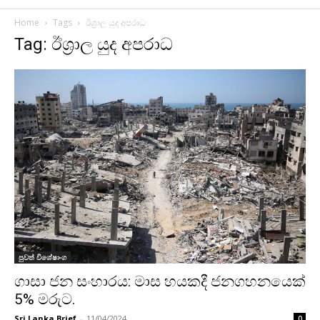
Home
Tags
ඊශ්‍රාල යුද අපරාධ
Tag: ඊශ්‍රාල යුද අපරාධ
පුවත් විශේෂාංග
ගාසා ජන සංහාරය: මාස හයකදී ජනගහනයෙක්
5% මරුට.
Sri Lanka Brief
-
11/04/2024
0