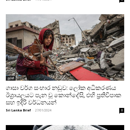
පුවත්
ගාසා වර්ග සංහාර නඩුව: ලෝක අධිකරණය
ඊශ්‍රායලයට පැන වූ කොන්දේසි, එහි ප්‍රතිවිපාක
සහ ඉදිරි වර්ධනයන්
Sri Lanka Brief
-
27/01/2024
0