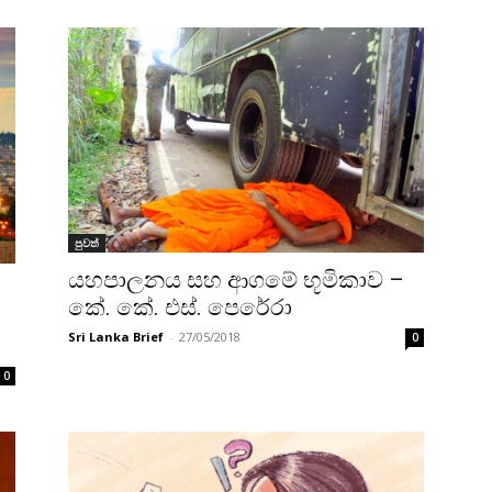
පුවත්
යහපාලනය සහ ආගමේ භූමිකාව –
කේ. කේ. එස්. පෙරේරා
Sri Lanka Brief
-
27/05/2018
0
0