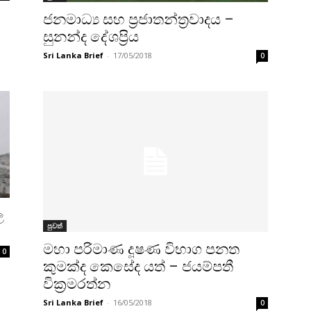
ජනමාධ්‍ය සහ ප්‍රජාතන්ත්‍රවාදය –
සුනන්ද දේශප්‍රිය
Sri Lanka Brief
-
17/05/2018
0
ල
පුවත්
මහා පරිමාණ දූෂණ විභාග පනත
0
කුමක්ද කෙසේද යත් – ජයම්පතී
වික්‍රමරත්න
Sri Lanka Brief
-
16/05/2018
0