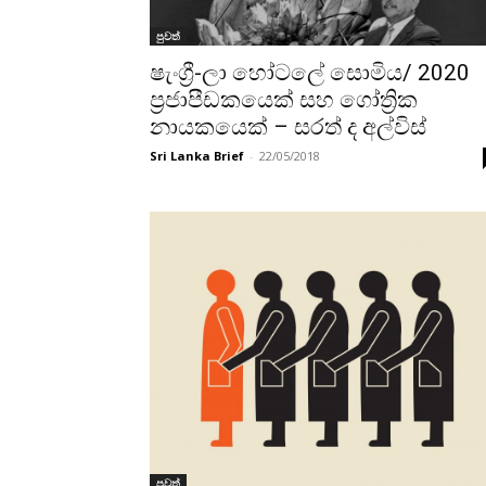
පුවත්
ෂැංග්‍රී-ලා හෝටලේ සොමිය/ 2020
ප්‍රජාපීඩකයෙක් සහ ගෝත්‍රික
නායකයෙක් – සරත් ද අල්විස්
Sri Lanka Brief
-
22/05/2018
පුවත්