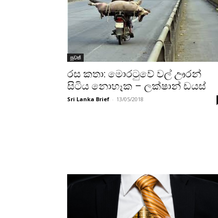
පුවත්
රස කතා: මොරටුවේ වල් ඌරන්
සිටිය නොහෑක – ලක්ෂාන් ඩයස්
Sri Lanka Brief
-
13/05/2018