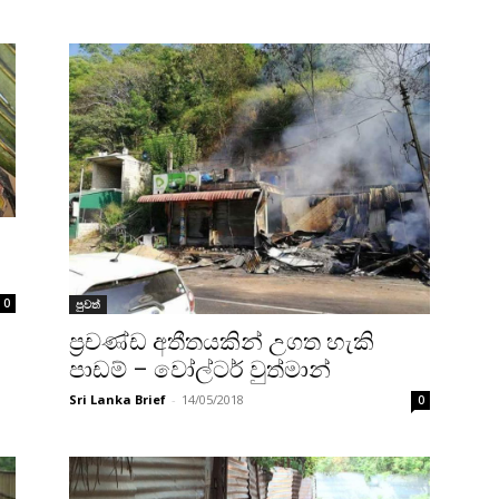
0
පුවත්
ප්‍රචණ්ඩ අතීතයකින් උගත හැකි
පාඩම් – වෝල්ටර් වුත්මාන්
Sri Lanka Brief
-
14/05/2018
0