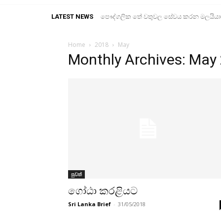
LATEST NEWS
පෞද්ගලික තේ වතුවල සේවය කරන මලයියාහ ද
Home
2018
May
Monthly Archives: May
පුවත්
ගෝඨා කරළියට
Sri Lanka Brief
-
31/05/2018