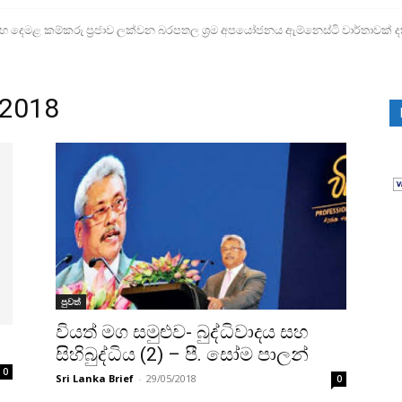
ෙමළ කම්කරු ප්‍රජාව ලක්වන බරපතල ශ්‍රම අපයෝජනය ඇම්නෙස්ටි වාර්තාවක් ද
 2018
පුවත්
වියත් මග සමුළුව- බුද්ධිවාදය සහ
සිහිබුද්ධිය (2) – පී. සෝම පාලන්
0
Sri Lanka Brief
-
29/05/2018
0