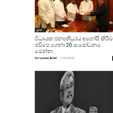
පුවත්
විධායක ජනපතිධූරය අහෝසි කිරී
ජවිපෙ ගෙනා 20 සංසෝධනය
මෙන්න.
Sri Lanka Brief
-
27/05/2018