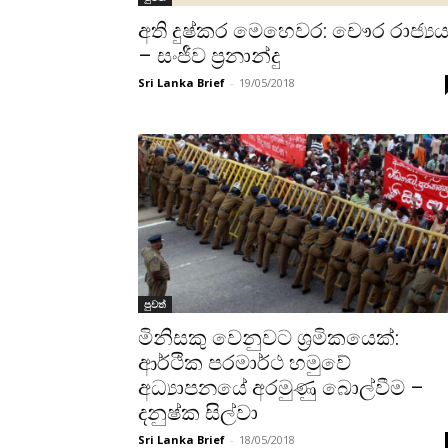
අති දුෂ්කර මෙහෙවර: චෞර රාජ්‍ය
– සංජීව ප්‍රනාන්දු
Sri Lanka Brief
-
19/05/2018
පුවත්
මිනිසකු වෙනුවට ශ්‍රමිකයෙක්:
ආර්ථික පරමාර්ථ හමුවේ
අධ්‍යාපනයේ අරමුණු බොල්වීම –
දනුෂ්ක සිල්වා
Sri Lanka Brief
-
18/05/2018