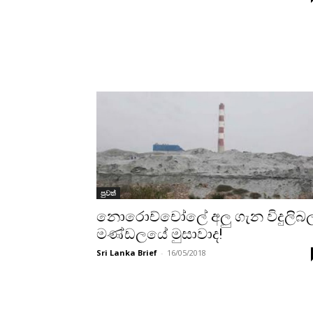
පුවත්
නොරොච්චෝලේ අලු ගැන විදුලිබ
මණ්ඩලයේ මුසාවාද!
Sri Lanka Brief
-
16/05/2018