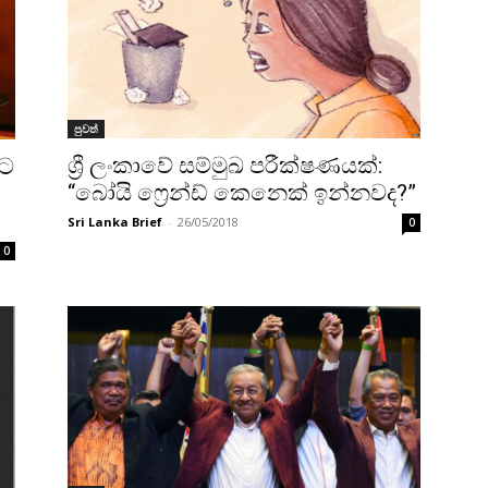
පුවත්
ශ්‍රී ලංකාවේ සම්මුඛ පරීක්ෂණයක්:
මට
“බෝයි ෆ්‍රෙන්ඩ් කෙනෙක් ඉන්නවද?”
Sri Lanka Brief
-
26/05/2018
0
0