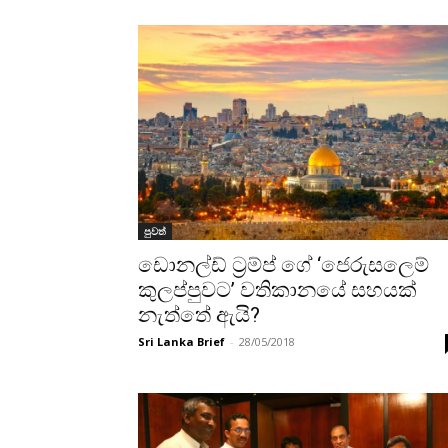
පුවත්
ඩොනල්ඩ් ට්‍රම්ප් ගේ ‘ජෙරුසලෙම්
කුලප්පුවට’ වතිකානයේ සහයක්
නැත්තේ ඇයි?
Sri Lanka Brief
-
28/05/2018