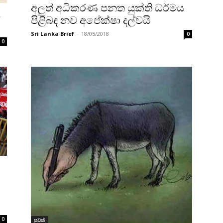
අලුත් අධිකරණ පනත යුක්ති ධර්මය
ය
පිළිබඳ නව අපේක්ෂා දල්වයි
Sri Lanka Brief
-
18/05/2018
0
0
0
පුවත්