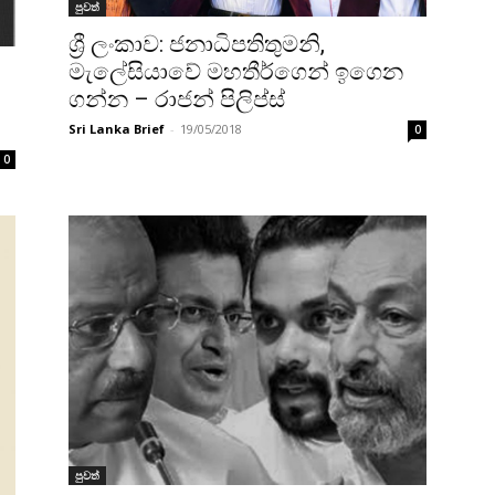
පුවත්
ශ්‍රී ලංකාව: ජනාධිපතිතුමනි,
මැලේසියාවේ මහතීර්ගෙන් ඉගෙන
ගන්න – රාජන් පිලිප්ස්
Sri Lanka Brief
-
19/05/2018
0
0
පුවත්