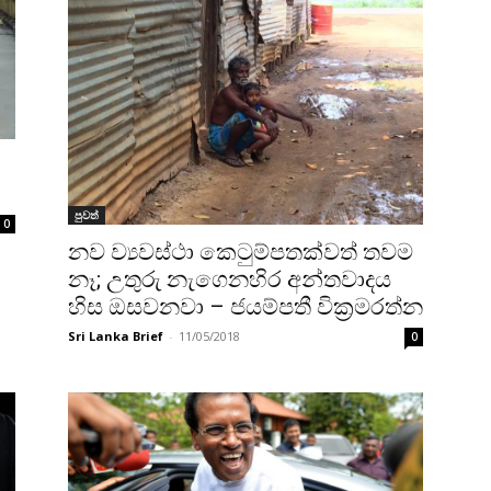
පුවත්
0
නව ව්‍යවස්ථා කෙටුම්පතක්වත් තවම
නෑ; උතුරු නැගෙනහිර අන්තවාදය
හිස ඔසවනවා – ජයම්පතී වික්‍රමරත්න
Sri Lanka Brief
-
11/05/2018
0