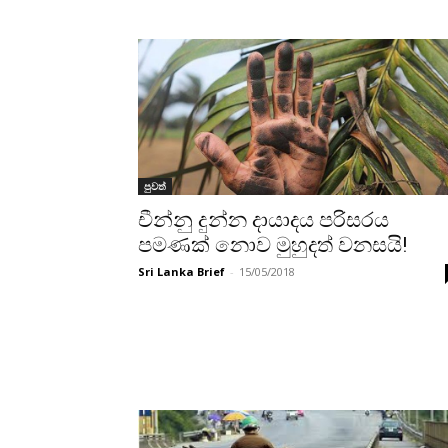
පුවත්
චීන්නු දුන්න දායාදය පරිසරය
පමණක් නොව මුහුදත් වනසයි!
Sri Lanka Brief
-
15/05/2018