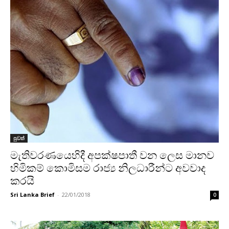
පුවත්
මැතිවරණයෙහිදී අපක්ෂපාතී වන ලෙස මානව
හිමිකම් කොමිසම රාජ්‍ය නිලධාරීන්ට අවවාද
කරයි
Sri Lanka Brief
-
22/01/2018
0