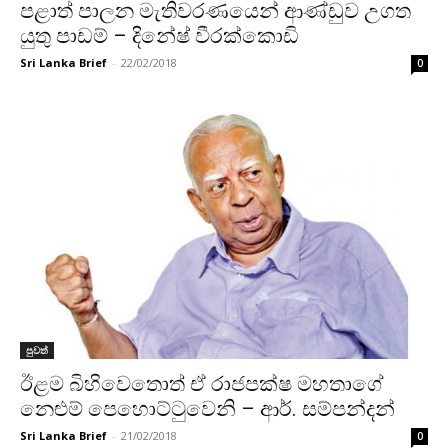
පළාත් පාලන මැතිවරණයෙන් ආණ්ඩුව උගත
යුතු පාඩම් – දිනේෂ් වීරක්කොඩි
Sri Lanka Brief
-
22/02/2018
0
පුවත්
ඊළම බිහිවෙතොත් ඒ රාජපක්ෂ මහතාගේ
නෙළුම් පෙහොට්ටුවෙනි – ආර්. සම්පන්දන්
Sri Lanka Brief
-
21/02/2018
0