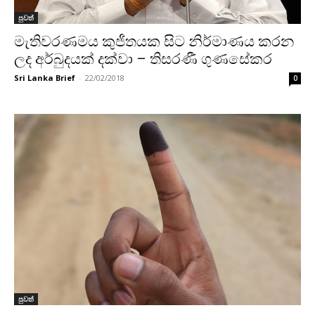
පුවත්
මැතිවරණමය කුජීතයක සිට නිර්මාණය කරන
ලද අර්බුදයක් දක්වා – තිසරණී ගුණසේකර
Sri Lanka Brief
-
22/02/2018
0
පුවත්