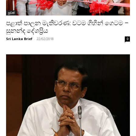
පුවත්
පළාත් පාලන මැතිවර‍‍‍‍‍‍‍‍‍‍‍‍‍‍ණ: වටම ගිහින් ගෙටම –
සුනන්ද දේශප්‍රිය
Sri Lanka Brief
-
22/02/2018
0