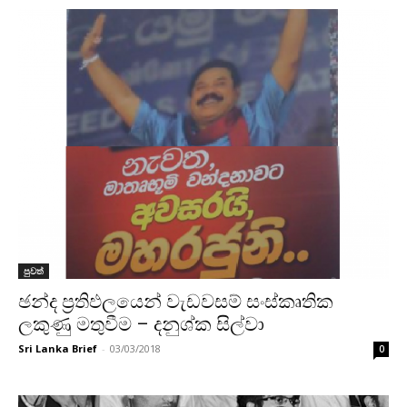
පුවත්
ඡන්ද ප්‍රතිඵලයෙන් වැඩවසම් සංස්කෘතික
ලකුණු මතුවීම – දනුශ්ක සිල්වා
Sri Lanka Brief
-
03/03/2018
0