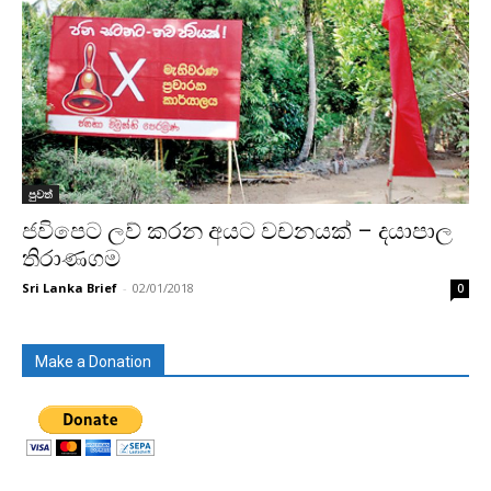
පුවත්
ජවිපෙට ලව් කරන අයට වචනයක් – දයාපාල
තිරාණගම
Sri Lanka Brief
-
02/01/2018
0
Make a Donation