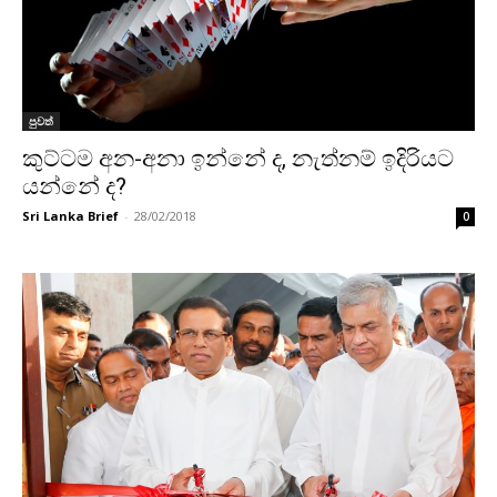
පුවත්
කුට්ටම අන-අනා ඉන්නේ ද, නැත්නම් ඉදිරියට
යන්නේ ද?
Sri Lanka Brief
-
28/02/2018
0