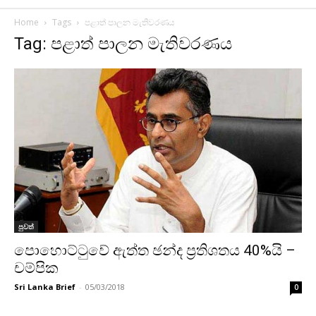
Home
Tags
පළාත් පාලන මැතිවරණය
Tag: පළාත් පාලන මැතිවරණය
පුවත්
පොහොට්ටුවේ ඇත්ත ඡන්ද ප්‍රතිශතය 40%යි –
චම්පික
Sri Lanka Brief
-
05/03/2018
0