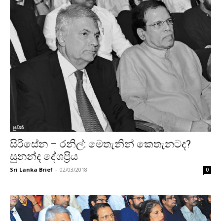
පුවත්
සිරිසේන – රනිල්: මෙතැනින් කෙතැනටද?
සුනන්ද දේශප්‍රිය
Sri Lanka Brief
-
02/03/2018
0