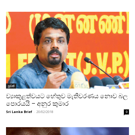
පුවත්
ව්‍යාකූළත්වයට හේතුව මැතිවරණය නොව බල
පොරයයි – අනුර කුමාර
Sri Lanka Brief
-
20/02/2018
0