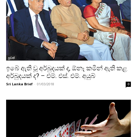
පුවත්
ඉබේ ඇති වූ අර්බුදයක් ද, ඕනෑ කමින් ඇති කළ
අර්බුදයක් ද? – එම්. එස්. එම්. අයුබ්
Sri Lanka Brief
-
01/03/2018
0