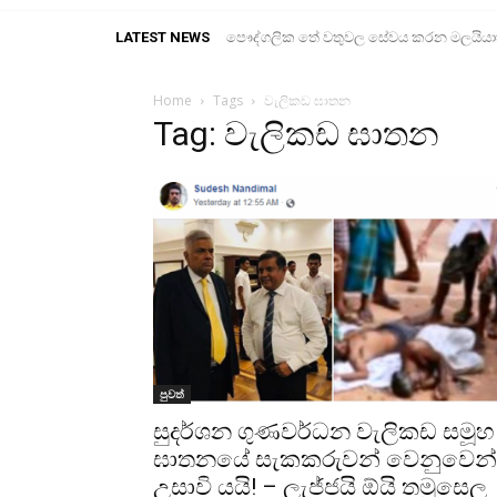
LATEST NEWS
පෞද්ගලික තේ වතුවල සේවය කරන මලයියාහ ද
Home
Tags
වැලිකඩ ඝාතන
Tag: වැලිකඩ ඝාතන
පුවත්
සුදර්ශන ගුණවර්ධන වැලිකඩ සමූහ
ඝාතනයේ සැකකරුවන් ‌‌වෙනුවෙන්
උසාවි යයි! – ලැජ්ජයි ඕයි තමුසෙල