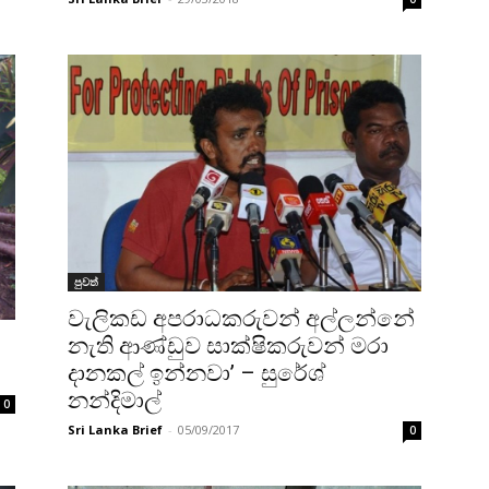
පුවත්
වැලිකඩ අපරාධකරුවන් ‍‍‍‍‍‍‍‍‍‍‍‍‍අල්ලන්නේ
‍‍‍‍‍‍‍‍‍‍‍‍‍‍‍‍‍‍‍‍‍‍‍‍‍‍‍‍නැති ආණ්ඩුව සාක්ෂිකරුවන් මරා
දානකල් ඉන්නවා’ – සුරේශ්
නන්දිමාල්
0
Sri Lanka Brief
-
05/09/2017
0