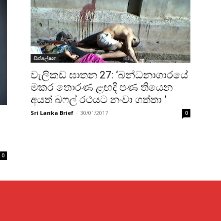
විශ්ලේෂන
වැලිකඩ ඝාතන 27: ‘බන්ධනාගාරයේ
මකර තොරණ ළඟදි පණ තියෙන
අයත් බෆල් රථයට නංවා ගත්තා ‘
Sri Lanka Brief
-
30/01/2017
0
0