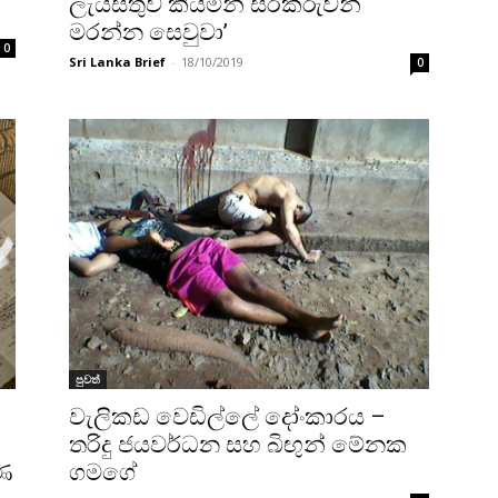
ලැයිස්තුව කියමින් සිරකරුවන්
මරන්න ‌සෙවුවා’
0
Sri Lanka Brief
-
18/10/2019
0
පුවත්
වැලිකඩ වෙඩිල්ලේ දෝංකාරය –
තරිදු ජයවර්ධන සහ බිඟුන් මේනක
රණ
ගමගේ