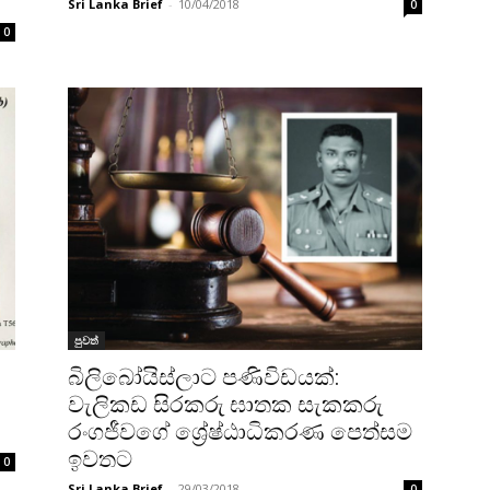
Sri Lanka Brief
-
10/04/2018
0
0
පුවත්
බිලිබෝයිස්ලාට පණිවිඩයක්:
වැලිකඩ සිරකරු ඝාතක සැකකරු
රංගජීවගේ ශ්‍රේෂ්ඨාධිකරණ පෙත්සම
ඉවතට
0
Sri Lanka Brief
-
29/03/2018
0