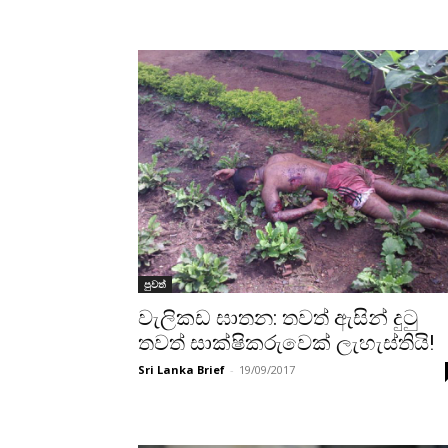
පුවත්
වැලිකඩ ඝාතන: තවත් ඇසින් දුටු
තවත් සාක්ෂිකරුවෙක් ලැහැස්තියි!
Sri Lanka Brief
-
19/09/2017