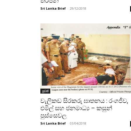
තර්ජන
Sri Lanka Brief
-
29/12/2018
පුවත්
වැලිකඩ සිරකරු ඝාතනය : රංගජීව,
එමිල් සහ ජනමාධ්‍ය – කසුන්
පුස්සෙවල
Sri Lanka Brief
-
03/04/2018