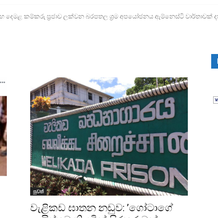
ෙමළ කම්කරු ප්‍රජාව ලක්වන බරපතල ශ්‍රම අපයෝජනය ඇම්නෙස්ටි වාර්තාවක් ද
පුවත්
වැළිකඩ ඝාතන නඩුව: ‌’ගෝටාගේ