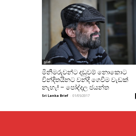
පුවත්
මිනීමරුවන්ට දඩුවම් නොකොට
වින්දිතයිනට වන්දි ගෙවීම වැඩක්
නැහැ! – පෝද්දල ජයන්ත
Sri Lanka Brief
-
01/05/2017