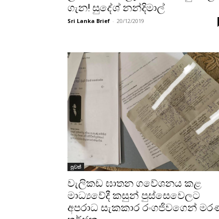
ගැන! සුදේශ් නන්දිමාල්
Sri Lanka Brief
-
20/12/2019
පුවත්
වැලිකඩ ඝාතන ගවේශනය කළ
මාධ්‍යවේදී කසුන් පුස්සෙවෙලට
අපරාධ සැකකාර රංගජිවගෙන් ම