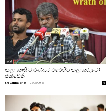
පුවත්
කලා කෘති වාරණයට එරෙහිව කලාකරුවෝ
එක්වෙති.
Sri Lanka Brief
-
25/08/2018
0