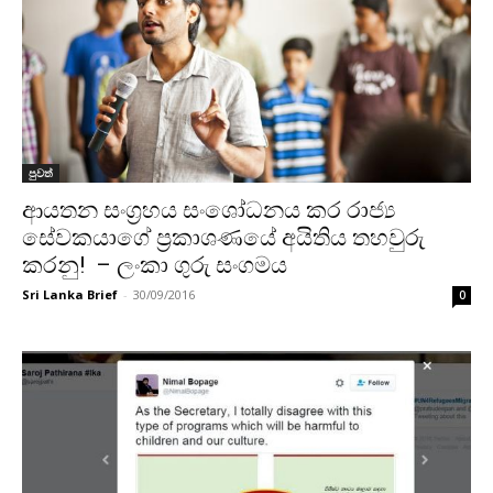
පුවත්
ආයතන සංග්‍රහය සංශෝධනය කර රාජ්‍ය
සේවකයාගේ ප්‍රකාශණයේ අයිතිය තහවුරු
කරනු! – ලංකා ගුරු සංගමය
Sri Lanka Brief
-
30/09/2016
0