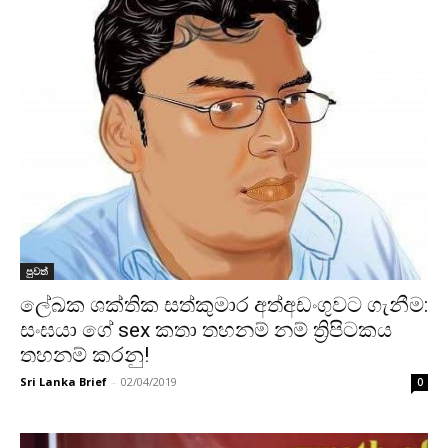
පුවත්
ලේඛක ශක්තික සත්කුමාර අත්අඩංගුවට ගැනීම:
සංඝයා ‌‌ගේ sex කතා තහනම් නම් ත්‍රිපිටකය
තහනම් කරනු!
Sri Lanka Brief
-
02/04/2019
0