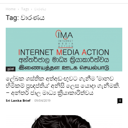
Home
Tags
වාරණය
Tag: වාරණය
පුවත්
ලේඛක ශස්තික අත්අඩංඟුවට ගැනීම ‘මානව
හිමිකම් ප්‍රඥප්තිය’ අනිසි ලෙස යොදා ගැනීමකි.
– අන්තර් ජාල මාධ්‍ය ක්‍රියාකාරිත්වය
Sri Lanka Brief
-
09/04/2019
0