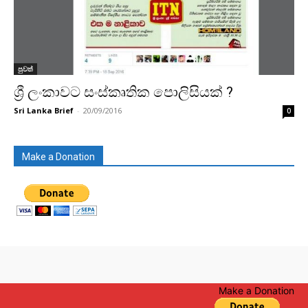
පුවත්
ශ්‍රී ලංකාවට සංස්කෘතික පොලිසියක් ?
Sri Lanka Brief
-
20/09/2016
0
Make a Donation
Make a Donation