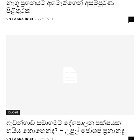
නැගූ ප්‍රශ්නයට අගමැතිගෙන් අසම්පූර්ණ
පිළිතුරක්
Sri Lanka Brief
-
22/10/2015
0
විවරණ
ඇවන්ගාඩ් සමාගමට දේශපාලන පක්ෂයක
හයිය කොහෙන්ද? – උපුල් ජෝශප් ප්‍රනාන්දු
Sri Lanka Brief
-
07/03/2015
0