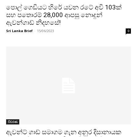
පොල් ගෙඩියට හිරේ යවන රටේ අවි 103ක්
සහ පතොරම් 28,000 ආපසු නොදුන්
ඇවන්ගාඩ් නිදහසේ!
Sri Lanka Brief
-
15/06/2023
0
විවරණ
ඇවන්ට් ගාඩ් සමාගම ගැන අනුර දිසානායක