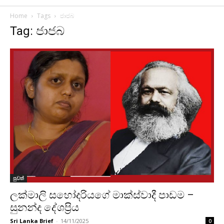
Home
Tags
ජාජබ
Tag: ජාජබ
පුවත්
ලක්මාලි සහෝදරියගේ මාක්ස්වාදී පාඩම –
සුනන්ද දේශප්‍රිය
Sri Lanka Brief
-
14/11/2025
0