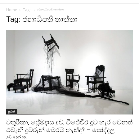
Home
Tags
ජනාධිපති තාත්තා
Tag: ජනාධිපති තාත්තා
පුවත්
වතුරිකා, ප්‍රේමදාස දුව, විජේවීර දුව හැර වෙනත්
එවැනි දූවරුන් මෙරට නැත්ද? – පෝද්දල
ජයන්ත