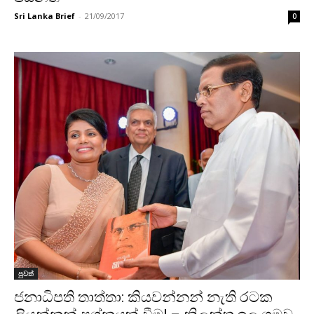
Sri Lanka Brief
-
21/09/2017
0
පුවත්
ජනාධිපති තාත්තා: කියවන්නන් නැති රටක