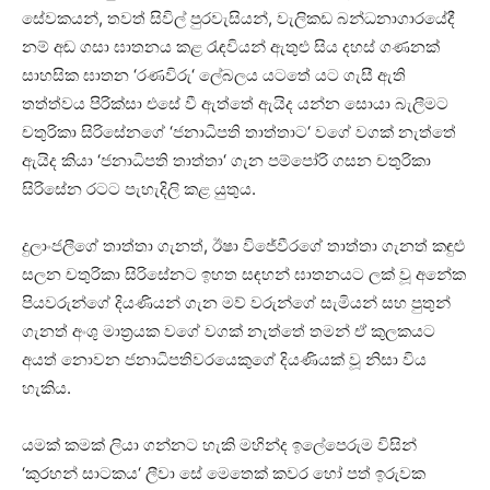
සේවකයන්, තවත් සිවිල් පුරවැසියන්, වැලිකඩ බන්ධනාගාරයේදී
නම් අඬ ගසා ඝාතනය කළ රැඳවියන් ඇතුළු සිය දහස් ගණනක්
සාහසික ඝාතන ‘රණවිරු‘ ලේබලය යටතේ යට ගැසී ඇති
තත්ත්වය පිරික්සා එසේ වී ඇත්තේ ඇයිද යන්න සොයා බැලීමට
චතුරිකා සිරිසේනගේ ‘ජනාධිපති තාත්තාට‘ වගේ වගක් නැත්තේ
ඇයිද කියා ‘ජනාධිපති තාත්තා‘ ගැන පම්පෝරි ගසන චතුරිකා
සිරිසේන රටට පැහැදිලි කළ යුතුය.
දුලාංජලීගේ තාත්තා ගැනත්, ඊෂා විජේවීරගේ තාත්තා ගැනත් කඳුළු
සලන චතුරිකා සිරිසේනට ඉහත සඳහන් ඝාතනයට ලක් වූ අනේක
පියවරුන්ගේ දියණියන් ගැන මව් වරුන්ගේ සැමියන් සහ පුතුන්
ගැනත් අංශු මාත්‍රයක වගේ වගක් නැත්තේ තමන් ඒ කුලකයට
අයත් නොවන ජනාධිපතිවරයෙකුගේ දියණියක් වූ නිසා විය
හැකිය.
යමක් කමක් ලියා ගන්නට හැකි මහින්ද ඉලේපෙරුම විසින්
‘කුරහන් සාටකය‘ ලීවා සේ මෙතෙක් කවර හෝ පත් ඉරුවක