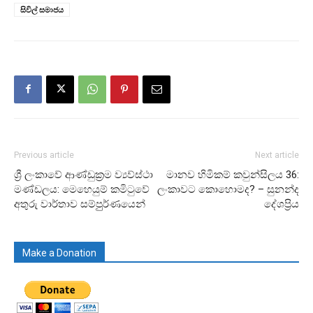
සිවිල් සමාජය
Previous article
Next article
ශ්‍රී ලංකාවේ ආණ්ඩුක්‍රම ව්‍යව්‍ස්ථා
මානව හිමිකම් කවුන්සිලය 36:
මණ්ඩලය: මෙහෙයුම් කමිටුවේ
ලංකාවට කොහොමද? – සුනන්ද
අතුරු වාර්තාව සම්පුුර්ණයෙන්
දේශප්‍රිය
Make a Donation