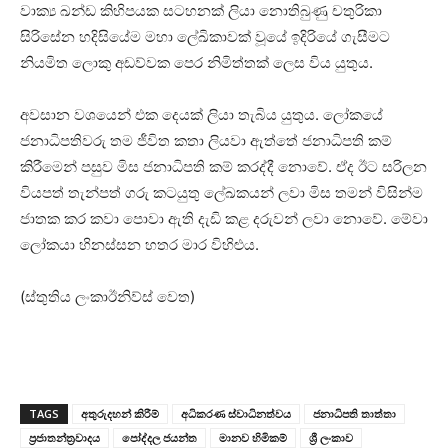
වාක්‍ය ඛන්ඩ කිහිපයක සටහනක් ලියා නොතිබුණු චතුරිකා
සිරිසේන හදිසියේම මහා ලේඛිකාවක් වූයේ ඉදිරියේ ගැසීමට
නියමිත ලොකු අඩව්වක පෙර නිමිත්තක් ලෙස විය යුතුය.
අවසාන වශයෙන් එක දෙයක් ලියා තැබිය යුතුය. ලෝකයේ
ජනාධිපතිවරු තම ජීවිත කතා ලියවා ඇත්තේ ජනාධිපති කම්
කිරීමෙන් පසුව මිස ජනාධිපති කම් කරද්දී නොවේ. ඒද ඊට සරිලන
වියපත් තැන්පත් ගරු කටයුතු ලේඛකයන් ලවා මිස තමන් විසින්ම
ජාතක කර කවා පොවා ඇති දැඩි කළ දරුවන් ලවා නොවේ. මේවා
ලෝකයා හිනස්සන හතර මාර විහිළුය.
(ස්තුතිය ලංකාඊනිව්ස් වෙත)
TAGS
අතුරුදහන් කිරීම්
අධිකරණ ස්වාධිනත්වය
ජනාධිපති තාත්තා
ප්‍රජාතන්ත්‍රවාදය
පෝද්දල ජයන්ත
මානව හිමිකම්
ශ්‍රී ලංකාව