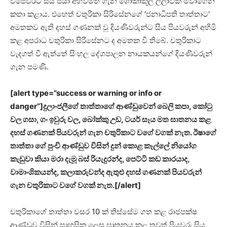
විජේවීරට සිය පියා අහිවීමත් ගැන ශෝකාකූල ලීලාවක් මවාගෙන
කතා කළාය. එහෙත් චතුරිකා සිරිසේනගේ ‘ජනාධිපති තාත්තාට‘
අමතකව ඇති දහස් ගණනක් වූ දියණිවරුන්ට සිය පියවරුන් අහිමි
කළ අපරාධ චතුරිකා සිරිසේනට ද අමතක වී තිබේ. චතුරිකාට
වැදගත් වී ඇත්තේ සිංහල දේශපාලන නායකයන්ගේ දියණිවරුන්
ගැන පමණි.
[alert type=”success or warning or info or
danger”]දුලාංජලීගේ තාත්තාගේ ආණ්ඩුවෙන් බෙලි කපා, කෝටු
වල ගසා, ගං ඉවුරු වල, බෝක්කු උඩ, ටයර් සෑය මත ඝාතනය කළ
දහස් ගණනක් පියවරුන් ගැන චතුරිකාට වගේ වගක් නැත. ඊෂාගේ
තාත්තා ගේ පුංචි ආණ්ඩුව විසින් දුන් කොළ කෑල්ලේ නියෝග
කැඩුවා කියා මරා දැමූ බස් රියැදුරන්ද, පෙට්ටි කඩ කාරයාද,
වාමාංශිකයන්ද, කලාකරුවන්ද ඇතුළු දහස් ගණනක් පියවරුන්
ගැන චතුරිකාට වගේ වගක් නැත.[/alert]
චතුරිකාගේ තාත්තා වසර 10 ක් තිස්සේම ගත කළ රාජපක්ෂ
ආණ්ඩුව විසින් සාහසික ලෙස ඝාතනය කළ තවත් පියවරු සිය