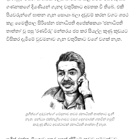
ගණනකගේ දියණියන් ගැනද චතුරිකාට අමතක වී තිබේ. එකී
පියවරුන්ගේ ඝාතන ගැන සොයා බලා දඬුවම් කරන වගට ශපථ
කළ මෛත්‍රීපාල සිරිසේන ජනාධිපති අපේක්ෂකයා ‘ජනාධිපති
තාත්තා‘ වූ පසු ‘රණවිරු‘ මන්තරය ජප කර සියල්ල කුණු කූඩයට
විසිකර දැමීමේ වුවමනාව ගැන චතුරිකාට වගේ වගක් නැත.
ප්‍රගීත්ගේ දරුවන්ගේ වේදනාව තවම ජනාධිපති තාත්තාට දැනී
නැත. සන්ධ්‍යා එක්නැලිගොඩට වසර දෙහමාරක් ගතවිත් හමුව‍ි
කරුණු කීමට අවස්ථාවක් ජනාධිපති තාත්තා දී නැත.