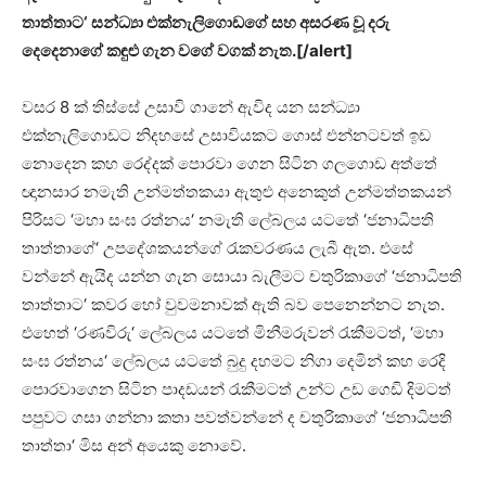
තාත්තාට‘ සන්ධ්‍යා එක්නැලිගොඩගේ සහ අසරණ වූ දරු
දෙදෙනාගේ කඳුළු ගැන වගේ වගක් නැත.[/alert]
වසර 8 ක් තිස්සේ උසාවි ගානේ ඇවිද යන සන්ධ්‍යා
එක්නැලිගොඩට නිදහසේ උසාවියකට ගොස් එන්නටවත් ඉඩ
නොදෙන කහ රෙද්දක් පොරවා ගෙන සිටින ගලගොඩ අත්තේ
ඥානසාර නමැති උන්මත්තකයා ඇතුළු අනෙකුත් උන්මත්තකයන්
පිරිසට ‘මහා සංඝ රත්නය‘ නමැති ලේබලය යටතේ ‘ජනාධිපති
තාත්තාගේ‘ උපදේශකයන්ගේ රැකවරණය ලැබී ඇත. එසේ
වන්නේ ඇයිද යන්න ගැන සොයා බැලීමට චතුරිකාගේ ‘ජනාධිපති
තාත්තාට‘ කවර හෝ වුවමනාවක් ඇති බව පෙනෙන්නට නැත.
එහෙත් ‘රණවිරු‘ ලේබලය යටතේ මිනීමරුවන් රැකීමටත්, ‘මහා
සංඝ රත්නය‘ ලේබලය යටතේ බුදු දහමට නිගා දෙමින් කහ රෙදි
පොරවාගෙන සිටින පාදඩයන් රැකීමටත් උන්ට උඩ ගෙඩි දිමටත්
පපුවට ගසා ගන්නා කතා පවත්වන්නේ ද චතුරිකාගේ ‘ජනාධිපති
තාත්තා‘ මිස අන් අයෙකු නොවේ.