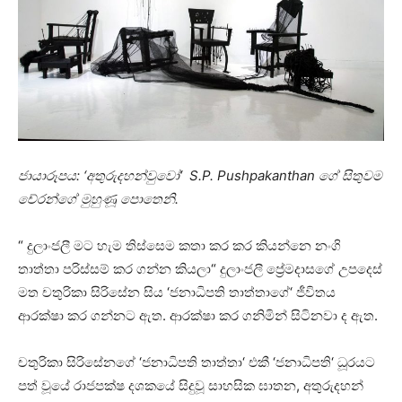
ජායාරූපය: ‘අතුරුදහන්වුවෝ‘ S.P. Pushpakanthan ගේ සිතුවම
චේරන්ගේ මුහුණූ පොතෙනි.
“ දුලාංජලී මට හැම තිස්සෙම කතා කර කර කියන්නෙ නංගි
තාත්තා පරිස්සම් කර ගන්න කියලා“ දුලාංජලී ප්‍රේමදාසගේ උපදෙස්
මත චතුරිකා සිරිසේන සිය ‘ජනාධිපති තාත්තාගේ‘ ජීවිතය
ආරක්ෂා කර ගන්නට ඇත. ආරක්ෂා කර ගනිමින් සිටිනවා ද ඇත.
චතුරිකා සිරිසේනගේ ‘ජනාධිපති තාත්තා‘ එකී ‘ජනාධිපති‘ ධූරයට
පත් වූයේ රාජපක්ෂ දශකයේ සිදුවූ සාහසික ඝාතන, අතුරුදහන්