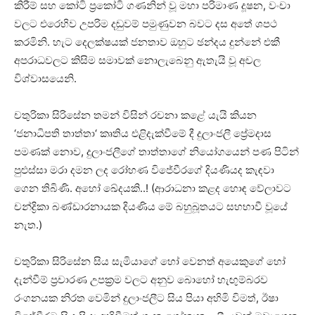
කිරීම් සහ කෝටි ප්‍රකෝටි ගණනින් වූ මහා පරිමාණ දූෂන, වංචා
වලට එරෙහිව උපරිම දඬුවම් පමුණුවන බවට දස අතේ ශපථ
කරමිනි. හැට දෙලක්ෂයක් ජනතාව ඔහුට ඡන්දය දුන්නේ එකී
අපරාධවලට කිසිම සමාවක් නොලැබෙනු ඇතැයි වූ අචල
විශ්වාසයෙනි.
චතුරිකා සිරිසේන තමන් විසින් රචනා කළේ යැයි කියන
‘ජනාධිපති තාත්තා‘ කෘතිය එළිදැක්වීමේ දී දුලාංජලී ප්‍රේමදාස
පමණක් නොව, දුලාංජලීගේ තාත්තාගේ නියෝගය‍ෙන් පණ පිටින්
පුළුස්සා මරා දමන ලද රෝහණ විජේවීරගේ දියණියද කැඳවා
ගෙන තිබිණි. අහෝ ඛේදයකි..! (ආරාධනා කළද හොඳ වේලාවට
චන්ද්‍රිකා බණ්ඩාරනායක දියණිය මේ බහුබූතයට සහභාවී වූයේ
නැත.)
චතුරිකා සිරිසේන සිය සැමියාගේ හෝ වෙනත් අයෙකුගේ හෝ
දැන්වීම් ප්‍රචාරණ උපක්‍රම වලට අනුව බොහෝ හැඟුම්බරව
රංගනයක නිරත වෙමින් දුලාංජලීට සිය පියා අහිමි විමත්, ඊෂා