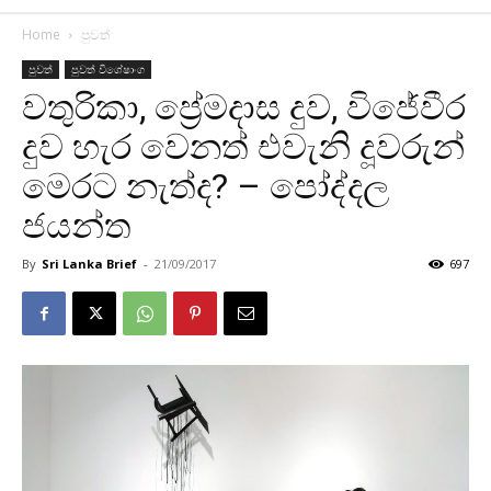
Home
පුවත්
පුවත්
පුවත් විශේෂාංග
වතුරිකා, ප්‍රේමදාස දුව, විජේවීර
දුව හැර වෙනත් එවැනි දූවරුන්
මෙරට නැත්ද? – පෝද්දල
ජයන්ත
By
Sri Lanka Brief
-
21/09/2017
697