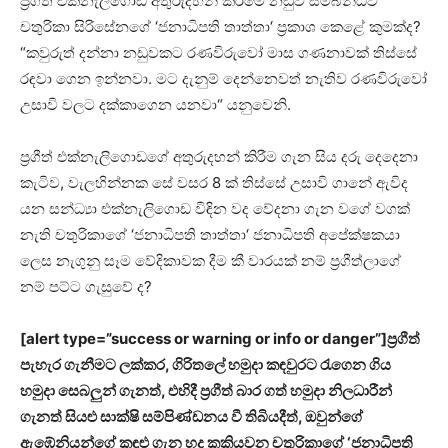
ප්‍රගීත් එක්නැලිගොඩ අතුරුදහන් කිරීමේ නඩුව සම්බන්ධව
චතුරිකා සිරිසේනගේ ‘ජනාධිපති තාත්තා‘ ප්‍රකාශ කෙළේ කුමක්ද?
“කවුරුත් දන්නා නඩුවකට රණවිරුවෝ මාස ගණනාවක් තිස්සේ
රඳවා ගෙන ඉන්නවා. මට දැනුම් දෙන්නෙවත් නැතිව රණවිරුවෝ
උසාවි වලට දක්කාගෙන යනවා“ යනුවෙනි.
ප්‍රගීත් එක්නැලිගොඩගේ අතුරුදහන් කිරීම ගැන සිය දරු දෙදෙනා
කැටිව, වැලහින්නක සේ වසර 8 ක් තිස්සේ උසාවි ගානේ ඇවිද
යන සන්ධ්‍යා එක්නැලිගොඩ විඳින වද වේදනා ගැන වගේ වගක්
නැති චතුරිකාගේ ‘ජනාධිපති තාත්තා‘ ජනාධිපති අපේක්ෂකයා
ලෙස නැගුනු සෑම වේදිකාවක දීම කී වාරයක් නම් ප්‍රගීත්ලාගේ
නම් පට්ට ගැසුවේ ද?
[alert type=”success or warning or info or danger”]ප්‍රගීත්
පැහැර ගැනීමට ලක්කර, ගිරිතලේ හමුදා කඳවුරට රැගෙන ගිය
හමුදා සෙබලුන් ගැනත්, එහිදී ප්‍රගීත් බාර ගත් හමුදා නිලධාරීන්
ගැනත් සියළු සාක්ෂි සම්පිණ්ඩනය වී තිබියදීත්, ඔවුන්ගේ
ඇඹේනියන්ගේ කඳුළු ගැන හද කකියවන චතුරිකාගේ ‘ජනාධිපති