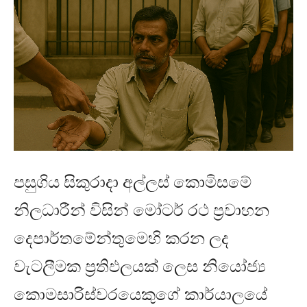
පසුගිය සිකුරාදා අල්ලස් කොමිසමේ
නිලධාරීන් විසින් මෝටර් රථ ප්‍රවාහන
දෙපාර්තමේන්තුමෙහි කරන ලද
වැටලීමක ප්‍රතිඵලයක් ලෙස නියෝජ්‍ය
කොමසාරිස්වරයෙකුගේ කාර්යාලයේ