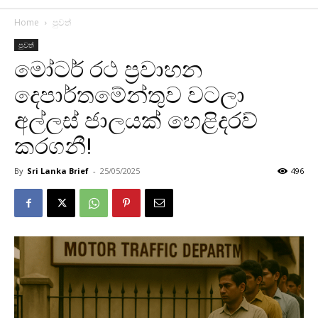
Home
පුවත්
පුවත්
මෝටර් රථ ප්‍රවාහන
දෙපාර්තමේන්තුව වටලා
අල්ලස් ජාලයක් හෙළිදරව්
කරගනී!
By
Sri Lanka Brief
-
25/05/2025
496