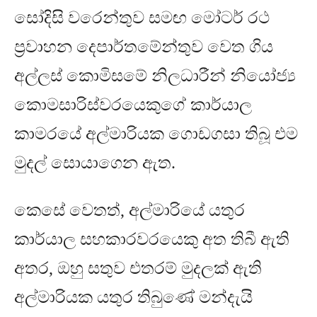
සෝදිසි වරෙන්තුව සමඟ මෝටර් රථ
ප්‍රවාහන දෙපාර්තමේන්තුව
වෙත ගිය
අල්ලස් කොමිසමේ නිලධාරීන් නියෝජ්‍ය
කොමසාරිස්වරයෙකුගේ කාර්යාල
කාමරයේ අල්මාරියක ගොඩගසා තිබූ එම
මුදල් සොයාගෙන ඇත
.
කෙසේ වෙතත්
,
අල්මාරියේ යතුර
කාර්යාල සහකාරවරයෙකු අත තිබී ඇති
අතර
,
ඔහු සතුව එතරම් මුදලක් ඇති
අල්මාරියක යතුර තිබුණේ මන්දැයි