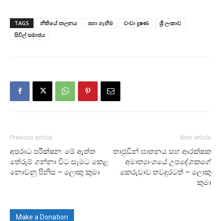
TAGS
නීතියේ පාලනය
පගා ගැහීම
වංචා දූෂණ
ශ්‍රී ලංකාව
සිවිල් සමාජය
Previous article
Next article
අපරාධ පරීක්ෂන: මේ ඇත්ත
තාජුඩීන් ඝාතනය සහ ආරක්ෂක
තේරුම් ගන්නා විට සැමට කෙළ
අමාත්‍යාංශයේ උපදේශකගේ
නොවනු පිනිස – ලොකු කුමා
කෙරුවාව තවදුරටත් – ලොකු
කුමා
Make a Donation