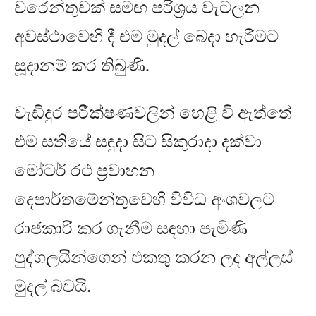
වරෙන්තුවක් සමඟ පරිශ්‍රය වැටලන
අවස්ථාවෙහි දී එම මුදල් බෙදා හැරීමට
සූදානම් කර තිබුණි
.
වැඩිදුර පරීක්ෂණවලින් හෙළි වී ඇත්තේ
එම සතියේ සඳුදා සිට සිකුරාදා දක්වා
මෝටර් රථ ප්‍රවාහන
දෙපාර්තමේන්තුවෙහි
විවිධ අංශවලට
රාජකාරි කර ගැනීම සඳහා පැමිණි
පුද්ගලයින්ගෙන් එකතු කරන ලද අල්ලස්
මුදල් බවයි
.