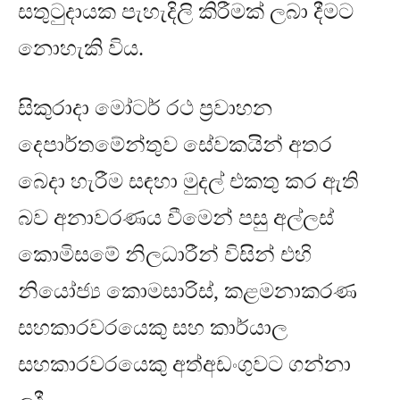
සතුටුදායක පැහැදිලි කිරීමක් ලබා දීමට
නොහැකි විය
.
සිකුරාදා මෝටර් රථ ප්‍රවාහන
දෙපාර්තමේන්තුව
සේවකයින් අතර
බෙදා හැරීම සඳහා මුදල් එකතු කර ඇති
බව අනාවරණය වීමෙන් පසු
අල්ලස්
කොමිසමේ
නිලධාරීන් විසින් එහි
නියෝජ්‍ය කොමසාරිස්
,
කළමනාකරණ
සහකාරවරයෙකු සහ කාර්යාල
සහකාරවරයෙකු අත්අඩංගුවට ගන්නා