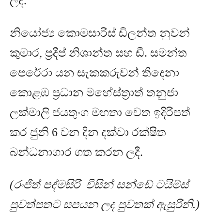
ලදී.
නියෝජ්‍ය කොමසාරිස් ඩිලන්ත නුවන්
කුමාර
,
ප්‍රදීප් නිශාන්ත සහ ඩී
.
සමන්ත
පෙරේරා යන සැකකරුවන් තිදෙනා
කොළඹ ප්‍රධාන මහේස්ත්‍රාත් තනුජා
ලක්මාලි ජයතුංග මහතා වෙත ඉදිරිපත්
කර ජුනි
6
වන දින දක්වා රක්ෂිත
බන්ධනාගාර ගත කරන ලදී
.
(රංජිත් පද්මසිරි විසින් සන්ඩේ ටයිම්ස්
පුවත්පතට සපයන ලද පුවතක් ඇසුරිනි.)