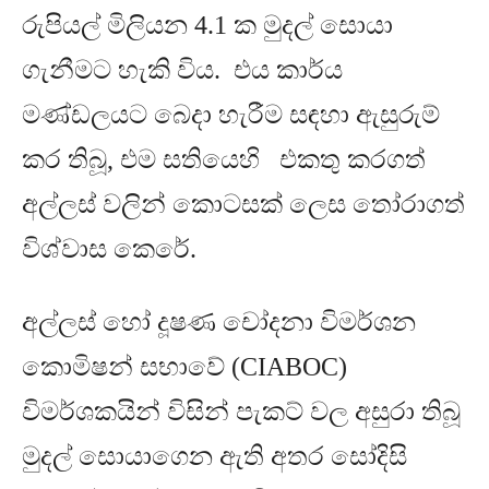
රුපියල් මිලියන
4.1
ක මුදල් සොයා
ගැනීමට හැකි විය. එය කාර්ය
මණ්ඩලයට බෙදා හැරීම සඳහා ඇසුරුම්
කර තිබූ, එම සතියෙහි එකතු කරගත්
අල්ලස් වලින් කොටසක් ලෙස තෝරාගත්
විශ්වාස කෙරේ
.
අල්ලස් හෝ දූෂණ චෝදනා විමර්ශන
කොමිෂන් සභාවේ
(CIABOC)
විමර්ශකයින් විසින් පැකට් වල අසුරා තිබූ
මුදල් සොයාගෙන ඇති අතර
සෝදිසි