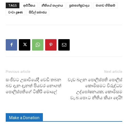
TAGS
ආර්ථිකය
නීතියේ පාලනය
ප්‍රජාතන්ත්‍රවාදය
මානව හිමිකම්
වංචා දූෂණ
සිවිල් සමාජය
Previous article
Next article
සංජීවට උසාවියේදී වෙඩි තබන
වැඩ බලන පොලිස්පති පොලිස්
බව දැන දැනත් පියවර නොගත්
කොමිසමට විරුද්ධව
පොලිස්පතිගේ ටිකිරි මොලේ
උද්ඝෝෂනයක; කොමිසම
වැ.බ.පො.ට නීතිය කියා දෙයි!
Make a Donation