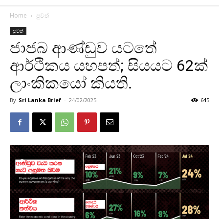
Home
පුවත්
පුවත්
ජාජබ ආණ්ඩුව යටතේ
ආර්ථිකය යහපත්; සියයට 62ක්
ලාංකිකයෝ කියති.
By
Sri Lanka Brief
-
24/02/2025
645