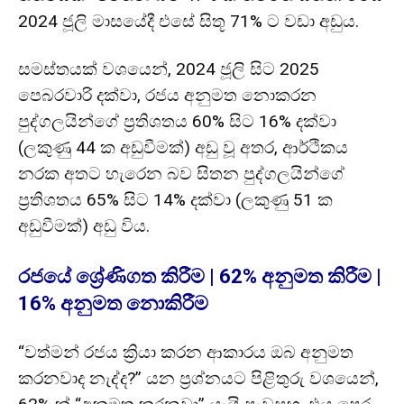
2024 ජූලි මාසයේදී එසේ සිතූ 71% ට වඩා අඩුය.
සමස්තයක් වශයෙන්, 2024 ජූලි සිට 2025
පෙබරවාරි දක්වා, රජය අනුමත නොකරන
පුද්ගලයින්ගේ ප්‍රතිශතය 60% සිට 16% දක්වා
(ලකුණු 44 ක අඩුවීමක්) අඩු වූ අතර, ආර්ථිකය
නරක අතට හැරෙන බව සිතන පුද්ගලයින්ගේ
ප්‍රතිශතය 65% සිට 14% දක්වා (ලකුණු 51 ක
අඩුවීමක්) අඩු විය.
රජයේ ශ්‍රේණිගත කිරීම | 62% අනුමත කිරීම |
16% අනුමත නොකිරීම
“වත්මන් රජය ක්‍රියා කරන ආකාරය ඔබ අනුමත
කරනවාද නැද්ද?” යන ප්‍රශ්නයට පිළිතුරු වශයෙන්,