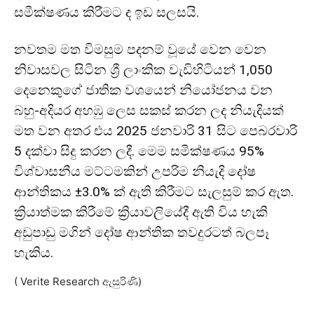
සමීක්ෂණය කිරීමට ද ඉඩ සලසයි.
නවතම මත විමසුම පදනම් වූයේ වෙන වෙන
නිවාසවල සිටින ශ්‍රී ලාංකික වැඩිහිටියන් 1,050
දෙනෙකුගේ ජාතික වශයෙන් නියෝජනය වන
බහු-අදියර අහඹු ලෙස සකස් කරන ලද නියැදියක්
මත වන අතර එය 2025 ජනවාරි 31 සිට පෙබරවාරි
5 දක්වා සිදු කරන ලදී. මෙම සමීක්ෂණය 95%
විශ්වාසනීය මට්ටමකින් උපරිම නියැදි දෝෂ
ආන්තිකය ±3.0% ක් ඇති කිරීමට සැලසුම් කර ඇත.
ක්‍රියාත්මක කිරීමේ ක්‍රියාවලියේදී ඇති විය හැකි
අඩුපාඩු මගින් දෝෂ ආන්තික තවදුරටත් බලපෑ
හැකිය.
( Verite Research ඇසුරිණි)