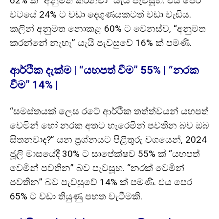
62% ක් “අනුමත කරනවා” යැයි පැවසූහ. එය පෙර
වටයේ 24% ට වඩා දෙගුණයකටත් වඩා වැඩිය.
කලින් අනුමත නොකළ 60% ට වෙනස්ව, “අනුමත
කරන්නේ නැහැ” යැයි පැවසුවේ 16% ක් පමණි.
ආර්ථික දැක්ම | “යහපත් වීම” 55% | “නරක
වීම” 14% |
“සමස්තයක් ලෙස රටේ ආර්ථික තත්ත්වයන් යහපත්
වෙමින් හෝ නරක අතට හැරෙමින් පවතින බව ඔබ
සිතනවාද?” යන ප්‍රශ්නයට පිළිතුරු වශයෙන්, 2024
ජූලි මාසයේදී 30% ට සාපේක්ෂව 55% ක් “යහපත්
වෙමින් පවතින” බව පැවසූහ. “නරක් වෙමින්
පවතින” බව පැවසුවේ 14% ක් පමණි. එය පෙර
65% ට වඩා තියුණු පහත වැටීමකි.