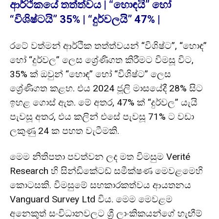
ආර්ථිකයේ තත්ත්වය | “හොඳයි” හෝ
“විශිෂ්ටයි” 35% | “දුර්වලයි” 47% |
රටේ වත්මන් ආර්ථික තත්ත්වයන් “විශිෂ්ට”, “හොඳ”
හෝ “දුර්වල” ලෙස ශ්‍රේණිගත කිරීමට විමසූ විට,
35% ක් ඔවුන් “හොඳ” හෝ “විශිෂ්ට” ලෙස
ශ්‍රේණිගත කළහ. එය 2024 ජූලි මාසයේදී 28% සිට
ඉහළ ගොස් ඇත. මේ අතර, 47% ක් “දුර්වල” යැයි
පැවසූ අතර, එය කලින් එසේ පැවසූ 71% ට වඩා
ලකුණු 24 ක පහත වැටීමකි.
මෙම නිතිපතා පවත්වන ලද මත විමසුම Verité
Research හි සින්ඩිකේටඩ් සමීක්ෂණ මෙවළමෙහි
කොටසකි. විමසුමේ සහකාරකත්වය ආයතනය
Vanguard Survey Ltd විය. මෙම මෙවළම
අනෙකුත් සංවිධානවලට ශ්‍රී ලාංකිකයන්ගේ හැඟීම්