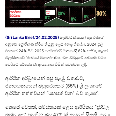
(Sri Lanka Brief/24.02.2025)
මැතිවරණයෙන් පසු රජයේ
අනුමත ශ්‍රේණිගත කිරීම තියුනු ලෙස ඉහළ ගියේය, 2024 ජූලි
මාසයේ 24% සිට 2025 පෙබරවාරි මාසයේදී 62% දක්වා, ගැලප්
විලාසිතාවේ ‘ජාතියේ මනෝභාවය’ මත විමසුමේ නවතම වටය
වෙරිටේ පර්යේෂණ ආයතනය විසින් පවත්වන ලදී.
ආර්ථික අර්බුදයෙන් පසු පළමු වතාවට,
ජනගහනයෙන් බහුතරයකට (55%) ශ්‍රී ලංකාවේ
ආර්ථික තත්ත්වයන් “යහපත් වන” බව හැඟේ.
කෙසේ වෙතත්, සමස්තයක් ලෙස ආර්ථිකය “දුර්වල
තත්වයක” පවතින බව 47% ක් තවමත් සිතති. මෙය