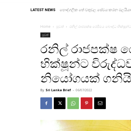
LATEST NEWS
පෞද්ගලික තේ වතුවල සේවය කරන මලයියාහ ද
Home
පුවත්
රනිල් රාජපක්ෂ රෙජීමය බෞද්ධ භික්ෂූන්
පුවත්
රනිල් රාජපක්ෂ 
භික්ෂූන්ට විරුද්
නියෝගයක් ගනියි
By
Sri Lanka Brief
-
06/07/2022