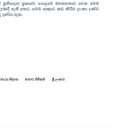
මාධ්‍ය නිදහස
මානව හිමිකම්
ශ්‍රී ලංකාව