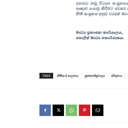
TAGS
නීතියේ පාලනය
ප්‍රජාතන්ත්‍රවාදය
මර්දනය