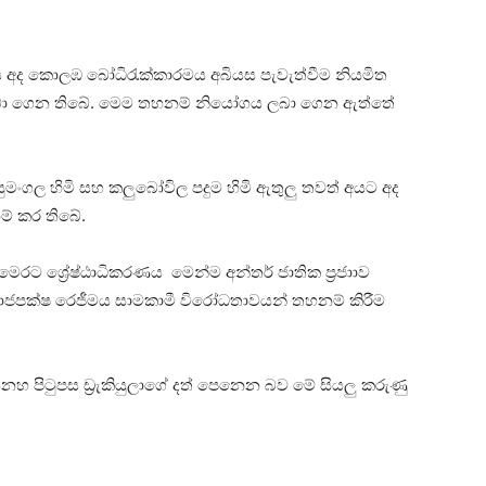
මය අද කොලඹ බෝධිරැක්කාරමය අබියස පැවැත්වීම නියමිත
් ලබා ගෙන තිබේ. මෙම තහනම් නියෝගය ලබා ගෙන ඇත්තේ
මංගල හිමි සහ කලුබෝවිල පදුම හිමි ඇතුලු තවත් අයට අද
් කර තිබේ.
මෙරට ශ්‍රේෂ්ඨාධිකරණය මෙන්ම අන්තර් ජාතික ප්‍රජාාව
 රාජපක්ෂ රෙජීමය සාමකාමී විරෝධතාවයන් තහනම් කිරීම
සිනහ පිටුපස ඩ්‍රැකියුලාගේ දත් පෙනෙන බව මේ සියලු කරුණු