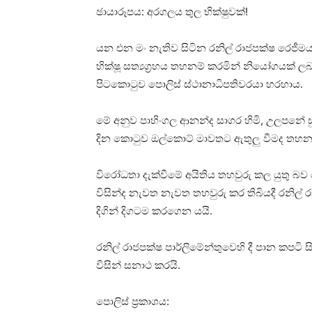
ඡායාරූපය: අරගලය තුල භික්ෂුවක්!
යන එන මං නැතිව සිටින රනිල් රාජපක්ෂ රෙජී
භික්ෂූ සත්‍යග්‍රහය තහනම් කරමින් නියෝගයක
පිටකොටුව පොලිස් ස්ථානාධිපතිවරයා හරහාය.
මේ අනුව පාහිංගල ආනන්ද සාගර හිමි, උලපනේ සු
දින කොටුව ඔල්කොට් මාවතට ඇතුලු වීමද තහනම
විරෝධතා දැක්වීමේ අයිතිය තහවුරු කල යුතු බව 
විසින්ද නැවත නැවත තහවුරු කර තිබියදී රනිල්
දිගින් දිගටම කරගෙන යයි.
රනිල් රාජපක්ෂ පාර්ලිමේන්තුවෙහි දී පාන කපටි 
විසින් සනාථ කරයි.
පොලිස් ප්‍රකාශය: