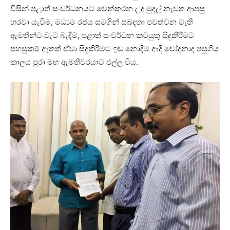
විසින් පළාත් සංවර්ධනයට වෙන්කරන ලද මුදල් නැවත ආපසු
හරවා යැවීම, මධ්‍යම රජය සමගින් සබඳතා පවත්වන මැති
ඇමතින්ට වැට බැඳීම, පළාත් සංවර්ධන කටයුතු සිදුකිරීමට
පහසුකම් ඇතත් ඒවා සිදුකිරීමට ඉඩ නොදීම ආදී චෝදනාද පසුගිය
කාලය පුරා මහ ඇමතිවරයාට එල්ල විය.