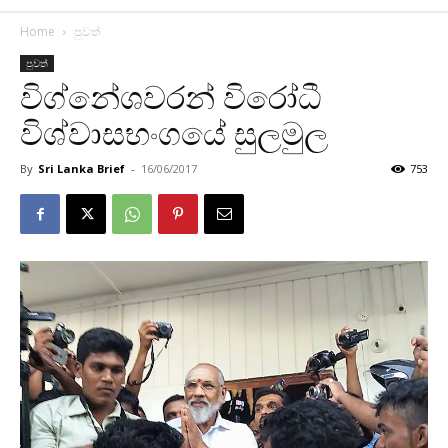
Home
පුවත්
පුවත්
විග්නේශවරන් විරෝධී
විශ්වාසභංගයේ සුලමුල
By
Sri Lanka Brief
-
16/06/2017
753