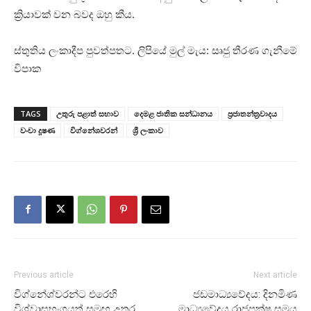
ක්‍රියාවක් වන බවද ඔහු කීය.
ස්තුතිය ලංකාදීප පුවත්පතට. ලිපියේ මුල් මැය: සෘජු තීරණ ගැනීමේ
විපාක
TAGS
උතුරු පළාත් සභාව
දෙමළ ජාතික සන්ධානය
ප්‍රජාතන්ත්‍රවාදය
වංචා දූෂණ
විග්නේශවරන්
ශ්‍රී ලංකාව
Previous article
Next article
විග්නේශ්වරන්ට එරෙහි
ජඩමාධ්‍යවේදය: දිනමිණ
විශ්වාසභංගයත් සමඟ උතුර
‍මාධ්‍යවේදය රාජපක්ෂ සමය