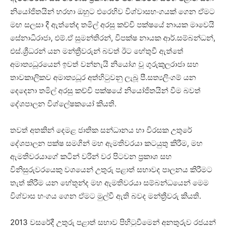
නියෝජිතයින් හරහා ඔහුට එරෙහිව විශ්වාසභංගයක් ගෙන ඒමට
මඟ සලසා දී ඇත්තේද තමිල් අරසු කච්චි පක්ෂයේ නායක මාවෙයි
සේනාධිරාජා, එම්.ඒ සුමන්තිරන්, විපක්ෂ නායක ආර්.සම්බන්ධන්,
එස්.ශ්‍රීධරන් යන මන්ත්‍රීවරුන් බවත් ඊට හේතුවී ඇත්තේ
අමාත්‍යධූරයෙන් ඉවත් වන්නැයි නියෝග වූ ගුරුකුලරාජා සහ
තාවකාලිකව අමාත්‍යධූර අත්හිටුවනු ලැබූ පී.සත්‍යලිංගම් යන
දෙදෙනා තමිල් අරසු කච්චි පක්ෂයේ නියෝජිතයින් වීම බවත්
දේශපාලන විශ්ලේෂකයෝ කියති.
තවත් අතකින් දෙමළ ජාතික සන්ධානය හා විරසක උතුරේ
දේශපාලන පක්ෂ සමගින් මහ ඇමතිවරයා කටයුතු කිරීම, මහ
ඇමතිවරයාගේ කටින් වරින් වර පිටවන ප්‍රකාශ සහ
විනිසුරුවරයෙකු වශයෙන් උතුරු පළාත් සභාවද පාලනය කිරීමට
තැත් කිරීම යන හේතූන්ද මහ ඇමතිවරයා සම්බන්ධයෙන් මෙම
විශ්වාස භංගය ගෙන ඒමට මුල්වී ඇති බවද මන්ත්‍රීවරු කියති.
2013 වසරේදී උතුරු පළාත් සභාව පිහිටුවීමෙන් අනතුරුව රජයන්