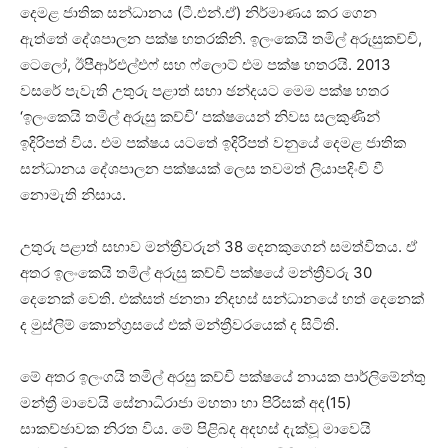
දෙමළ ජාතික සන්ධානය (ටී.එන්.ඒ) නිර්මාණය කර ගෙන
ඇත්තේ දේශපාලන පක්ෂ හතරකිනි. ඉලංකෙයි තමිල් අරුසුකච්චි,
ටෙලෝ, ඊපීආර්එල්එෆ් සහ ෆ්ලොට් එම පක්ෂ හතරයි. 2013
වසරේ පැවැති උතුරු පළාත් සභා ඡන්දයට මෙම පක්ෂ හතර
‘ඉලංකෙයි තමිල් අරුසු කච්චි‘ පක්ෂයෙන් නිවස සලකුණින්
ඉදිරිපත් විය. එම පක්ෂය යටතේ ඉදිරිපත් වනුයේ දෙමළ ජාතික
සන්ධානය දේශපාලන පක්ෂයක් ලෙස තවමත් ලියාපදිංචි වී
නොමැති නිසාය.
උතුරු පළාත් සභාව මන්ත්‍රීවරුන් 38 දෙනකුගෙන් සමත්විතය. ඒ
අතර ඉලංකෙයි තමිල් අරුසු කච්චි පක්ෂයේ මන්ත්‍රීවරු 30
දෙනෙක් වෙති. එක්සත් ජනතා නිදහස් සන්ධානයේ හත් දෙනෙක්
ද මුස්ලිම් කොන්ග්‍රසයේ එක් මන්ත්‍රීවරයෙක් ද සිටිති.
මේ අතර ඉලංගයි තමිල් අරසු කච්චි පක්ෂයේ නායක පාර්ලිමේන්තු
මන්ත්‍රී මාවෙයි සේනාධිරාජා මහතා හා පිරිසක් අද(15)
සාකච්ඡාවක නිරත විය. මේ පිළිබද අදහස් දැක්වූ මාවෙයි