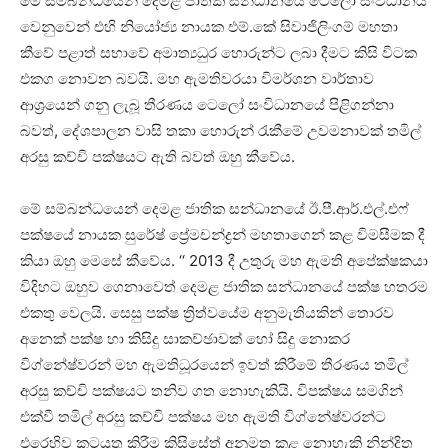
මේ සම්බන්ධයෙන් දෙමළ ජාතික සන්ධානයේ ටෙලෝ සංවිධානය
වෙනුවෙන් එහි නියෝජ්‍ය නායක එම්.කේ සිවාජිලිංගම් මහතා
කීවේ පළාත් සභාවේ අමාත්‍යධුර හොරුන්ට ලබා දීමට කිසි විටක
එකග නොවන බවයි. මහ ඇමතිවරයා විමර්ශන වාර්තාව
ආශ්‍රයෙන් ගනු ලැබූ තීරණය ටෙලෝ සංවිධානයේ පිළිගන්නා
බවත්, දේශපාලන වාසි තකා හොරුන් රැකීමේ උවමනාවක් තමිල්
අරසු කච්චි පක්ෂයට ඇති බවත් ඔහු කීවේය.
මේ සම්බන්ධයෙන් දෙමළ ජාතික සන්ධානයේ ඊ.පී.ආර්.එල්.එෆ්
පක්ෂයේ නායක සුරේෂ් ප්‍රේමචන්ද්‍රන් මහතාගෙන් කළ විමසීමක දී
කියා ඔහු මෙසේ කීවේය. ‘‘ 2013 දී උතුරු මහ ඇමති අපේක්ෂකයා
විදිහට ඔහුව ගෙනාවෙත් දෙමළ ජාතික සන්ධානයේ පක්ෂ හතරම
එකතු වෙලයි. සෙසු පක්ෂ ත්‍රිත්වයේම අනුමැතියකින් තොරව
අනෙක් පක්ෂ හා කිසිදු සාකච්ඡාවක් හෝ සිදු නොකර
විග්නේෂ්වරන් මහ ඇමතිධූරයෙන් ඉවත් කිරීමේ තීරණය තමිල්
අරසු කච්චි පක්ෂයට තනිව ගත නොහැකියි. විපක්ෂය සමගින්
එක්වී තමිල් අරසු කච්චි පක්ෂය මහ ඇමති විග්නේෂ්වරන්ට
එරෙහිව කටයුතු කිරීම කිසිසේත් අනුමත කළ නොහැකි නින්දිත