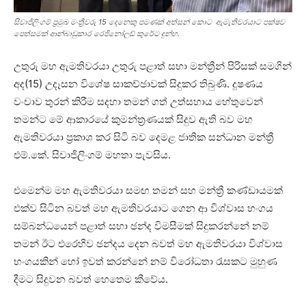
සිවාජිලිංගම් ප්‍රමුඛ මංත්‍රීවරු 15 දෙනෙකු පමණක් අත්සන් කොට ඇමැතිවරයාට පක්ෂව
පෙත්සමක් ආන්බාඩුකාර රෙජිනෝලඩ් කුරේට දුන්හ.
උතුරු මහ ඇමතිවරයා උතුරු පළාත් සභා මන්ත්‍රීන් පිරිසක් සමගින්
අද(15) උදෑසන විශේෂ සාකච්ඡාවක් සිදුකර තිබුණි. දූෂණය
වංචාව තුරන් කිරීම සදහා තමන් ගත් උත්සහාය හේතුවෙන්
තමන්ට මේ ආකාරයේ කුමන්ත්‍රණයක් සිදුව ඇති බව මහ
ඇමතිවරයා ප්‍රකාශ කර සිටි බව දෙමළ ජාතික සන්ධාන මන්ත්‍රී
එම්.කේ. සිවාජිලිංගම් මහතා පැවසිය.
එමෙන්ම මහ ඇමතිවරයා සමඟ තමන් සහ මන්ත්‍රී කණ්ඩායමක්
එක්ව සිටින බවත් මහ ඇමතිවරයාට ගෙන ආ විශ්වාස භංගය
සම්බන්ධයෙන් පළාත් සභා ඡන්ද විමසීමක් සිදුකරන්නේ නම්
තමන් ඊට එරෙහිව ඡන්දය දෙන බවත් මහ ඇමතිවරයා විශ්වාස
භංගයකින් හෝ ඉවත් කරන්නේ නම් විරෝධතා රැසකට මුහුණ
දීමට සිදුවන බවත් හෙතෙම කීවේය.