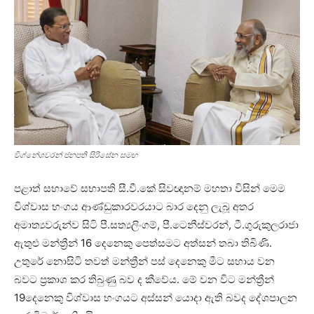
විග්නේශවරන් ජනපති සිරිසේන සමඟ
පළාත් සභාවේ සභාපති සී.වී.කේ සිවඥානම් මහතා විසින් මෙම
විශ්වාස භංගය ආණ්ඩුකාරවරයාට බාර දෙනු ලැබූ අතර
අමාත්‍යවරුන්ව සිටි පී.සත්‍යලිංගම්, පී.ටෙනීස්වරන්, ටී.ගුරුකුලරාජා
ඇතුළු මන්ත්‍රීන් 16 දෙනෙකු පෙත්සමට අත්සන් තබා තිබිණි.
උතුරේ නොසිටි තවත් මන්ත්‍රීන් පස් දෙනෙකු මීට සහාය වන
බවට ප්‍රකාශ කර තිබුණු බව ද කීවේය. මේ වන විට මන්ත්‍රීන්
19දෙනෙකු විශ්වාස භංගයට අස්සන් යොදා ඇති බවද දේශපාලන