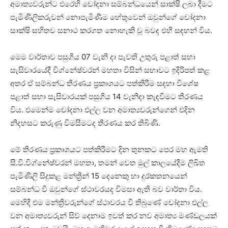
අමාත්‍යවරුන්ට එරෙහි චෝදනා සම්බන්ධයෙන් සාක්ෂි ලබා දීමට
පැමිණිලිකරුවන් නොපැමිණීම හේතුවෙන් ඔවුන්ගේ චෝදනා
සාක්ෂි සහිතව සනාථ කරගත නොහැකි වූ බවද එහි සඳහන් විය.
මෙම වාර්තාව පසුගිය 07 වැනි දා පැවති උතුරු පළාත් සභා
සැසිවාරයේදී විග්නේෂ්වරන් මහතා විසින් සභාවට ඉදිරිපත් කළ
අතර ඒ සම්බන්ධ තීරණය ප්‍රකාශයට පත්කිරීම සදහා විශේෂ
පළාත් සභා සැසිවාරයක් පසුගිය 14 වැනිදා කැඳවීමට තීරණය
විය. එමෙන්ම චෝදනා එල්ල වන අමාත්‍යවරුන්ගෙන් එදින
නිදහසට කරුණු විමසීමටද තීරණය කර තිබිණි.
මේ තීරණය ප්‍රකාශයට පත්කිරීමට දින තුනකට පෙර මහ ඇමති
සී.වී.විග්නේෂ්වරන් මහතා, තමන් වෙත මුල් කාලයේදීම ලිඛිත
පැමිණිලි සිදුකළ මන්ත්‍රීන් 15 දෙනෙකු හා දුරකතනයෙන්
සම්බන්ධ වී ඔවුන්ගේ ස්ථාවරයද විමසා ඇති බව වාර්තා විය.
මෙහිදී එම මන්ත්‍රීවරුන්ගේ ස්ථාවරය වී තිබුණේ චෝදනා එල්ල
වන අමාත්‍යවරුන් සිව් දෙනාම ඉවත් කර නව අමාත්‍ය මණ්ඩලයක්