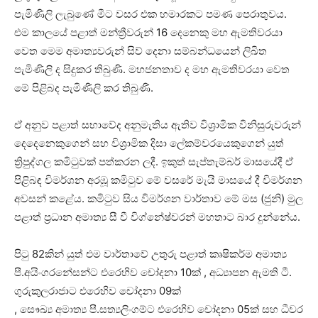
පැමිණිලි ලැබුණේ මීට වසර එක හමාරකට පමණ පෙරාතුවය.
එම කාලයේ පළාත් මන්ත්‍රීවරුන් 16 දෙනෙකු මහ ඇමතිවරයා
වෙත මෙම අමාත්‍යවරුන් සිව් දෙනා සම්බන්ධයෙන් ලිඛිත
පැමිණිලි ද සිදුකර තිබුණි. මහජනතාව ද මහ ඇමතිවරයා වෙත
මේ පිළිබද පැමිණිලි කර තිබුණි.
ඒ අනුව පළාත් සභාවේද අනුමැතිය ඇතිව විශ්‍රාමික විනිසුරුවරුන්
දෙදෙනෙකුගෙන් සහ විශ්‍රාමික දිසා ලේකම්වරයෙකුගෙන් යුත්
ත්‍රිපුද්ගල කමිටුවක් පත්කරන ලදී. ඉකුත් සැප්තැම්බර් මාසයේදී ඒ
පිළිබඳ විමර්ශන අරඹූ කමිටුව මේ වසරේ මැයි මාසයේ දී විමර්ශන
අවසන් කළේය. කමිටුව සිය විමර්ශන වාර්තාව මේ මස (ජුනි) මුල
පළාත් ප්‍රධාන අමාත්‍ය සී වී විග්නේෂ්වරන් මහතාට බාර දුන්නේය.
පිටු 82කින් යුත් එම වාර්තාවේ උතුරු පළාත් කෘෂිකර්ම අමාත්‍ය
පී.අයිංගරනේසන්ට එරෙහිව චෝදනා 10ක් , අධ්‍යාපන ඇමති ටී.
ගුරුකුලරාජාට එරෙහිව චෝදනා 09ක්
, සෞඛ්‍ය අමාත්‍ය පී.සත්‍යලිංගම්ට එරෙහිව චෝදනා 05ක් සහ ධීවර