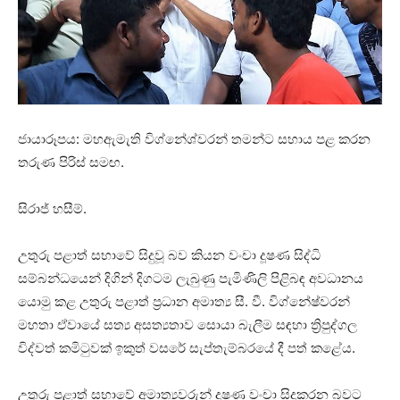
ජායාරූපය: මහඇමැති විග්නේශ්වරන් තමන්ට සහාය පළ කරන
තරුණ පිරිස් සමඟ.
සිරාජ් හසීම්.
උතුරු පළාත් සභාවේ සිදුවූ බව කියන වංචා දූෂණ සිද්ධි
සම්බන්ධයෙන් දිගින් දිගටම ලැබුණු පැමිණිලි පිළිබඳ අවධානය
යොමු කළ උතුරු පළාත් ප්‍රධාන අමාත්‍ය සී. වී. විග්නේෂ්වරන්
මහතා ඒවායේ සත්‍ය අසත්‍යතාව සොයා බැලීම සඳහා ත්‍රිපුද්ගල
විද්වත් කමිටුවක් ඉකුත් වසරේ සැප්තැම්බරයේ දී පත් කළේය.
උතුරු පළාත් සභාවේ අමාත්‍යවරුන් දූෂණ වංචා සිදුකරන බවට