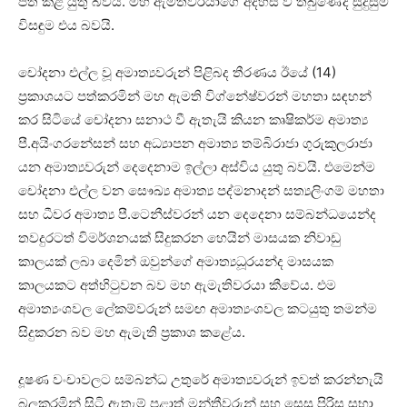
පත් කළ යුතු බවයි. මහ ඇමතිවරයාගේ අදහස වී තිබුණේද සුදුසුම
විසඳුම එය බවයි.
චෝදනා එල්ල වූ අමාත්‍යවරුන් පිළිබද තීරණය ඊයේ (14)
ප්‍රකාශයට පත්කරමින් මහ ඇමති විග්නේෂ්වරන් මහතා සඳහන්
කර සිටියේ චෝදනා සනාථ වී ඇතැයි කියන කෘෂිකර්ම අමාත්‍ය
පී.අයිංගරනේසන් සහ අධ්‍යාපන අමාත්‍ය තම්බිරාජා ගුරුකුලරාජා
යන අමාත්‍යවරුන් දෙදෙනාම ඉල්ලා අස්විය යුතු බවයි. එමෙන්ම
චෝදනා එල්ල වන සෞඛ්‍ය අමාත්‍ය පද්මනාදන් සත්‍යලිංගම් මහතා
සහ ධීවර අමාත්‍ය පී.ටෙනීස්වරන් යන දෙදෙනා සම්බන්ධයෙන්ද
තවදුරටත් විමර්ශනයක් සිදුකරන හෙයින් මාසයක නිවාඩු
කාලයක් ලබා දෙමින් ඔවුන්ගේ අමාත්‍යධූරයන්ද මාසයක
කාලයකට අත්හිටුවන බව මහ ඇමැතිවරයා කීවේය. එම
අමාත්‍යංශවල ලේකම්වරුන් සමඟ අමාත්‍යංශවල කටයුතු තමන්ම
සිදුකරන බව මහ ඇමැති ප්‍රකාශ කළේය.
දූෂණ වංචාවලට සම්බන්ධ උතුරේ අමාත්‍යවරුන් ඉවත් කරන්නැයි
බලකරමින් සිටි ඇතැම් පළාත් මන්ත්‍රීවරුන් සහ සෙසු පිරිස සභා