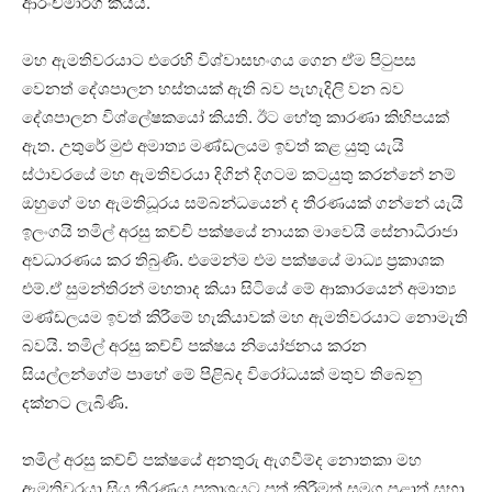
ආරංචිමාර්ග කියයි.
මහ ඇමතිවරයාට එරෙහි විශ්වාසභංගය ගෙන ඒම පිටුපස
වෙනත් දේශපාලන හස්තයක් ඇති බව පැහැදිලි වන බව
දේශපාලන විශ්ලේෂකයෝ කියති. ඊට හේතු කාරණා කිහිපයක්
ඇත. උතුරේ මුළු අමාත්‍ය මණ්ඩලයම ඉවත් කළ යුතු යැයි
ස්ථාවරයේ මහ ඇමතිවරයා දිගින් දිගටම කටයුතු කරන්නේ නම්
ඔහුගේ මහ ඇමතිධූරය සම්බන්ධයෙන් ද තීරණයක් ගන්නේ යැයි
ඉලංගයි තමිල් අරසු කච්චි පක්ෂයේ නායක මාවෙයි සේනාධිරාජා
අවධාරණය කර තිබුණි. එමෙන්ම එම පක්ෂයේ මාධ්‍ය ප්‍රකාශක
එම්.ඒ සුමන්තිරන් මහතාද කියා සිටියේ මේ ආකාරයෙන් අමාත්‍ය
මණ්ඩලයම ඉවත් කිරීමේ හැකියාවක් මහ ඇමතිවරයාට නොමැති
බවයි. තමිල් අරසු කච්චි පක්ෂය නියෝජනය කරන
සියල්ලන්ගේම පාහේ මේ පිළිබද විරෝධයක් මතුව තිබෙනු
දක්නට ලැබිණි.
තමිල් අරසු කච්චි පක්ෂයේ අනතුරු ඇගවීම්ද නොතකා මහ
ඇමතිවරයා සිය තීරණය ප්‍රකාශයට පත් කිරීමත් සමග පළාත් සභා