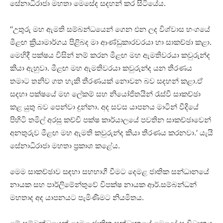
සේනාධිරාජා මහතා මෙසේද සදහන් කර සිටියේය.
‘‘උතුරු මහ ඇමති සම්බන්ධයෙන් ගෙන එන ලද විශ්වාස භංගයේ
මීළඟ ක්‍රියාමාර්ගය පිළිබද මා ආණ්ඩුකාරවරයා හා සාකච්ඡා කළා.
මෙහිදී පක්ෂය විසින් නම් කරන මීළඟ මහ ඇමතිවරයා කවුරුන්ද
කියා ඇහුවා. මීළඟ මහ ඇමතිවරයා කවුරුන්ද යන තීරණය
තමාට තනිව ගත හැකි තීරණයක් ‍නොවන බව සදහන් කළා.ඒ
සදහා පක්ෂයේ මහ ලේකම් සහ නියෝජිතයින් රැස්වී සාකච්ඡා
කළ යුතු බව පෙන්වා දුන්නා. අද සවස යාපනය මාටින් වීදියේ
පිහිටි තමිල් අරසු කච්චි පක්ෂ කාර්යාලයේ පවතින සාකච්ඡාවෙන්
අනතුරුව මීළඟ මහ ඇමති කවුරුන්ද කියා තීරණය කරනවා.‘ යැයි
සේනාධිරාජා මහතා ප්‍රකාශ කළේය.
මෙම සාකච්ඡාව සඳහා සහභාගී වීමට දෙමළ ජාතික සන්ධානයේ
නායක සහ පාර්ලිමේන්තුවේ විපක්ෂ නායක ආර්.සම්බන්ධන්
මහතාද අද යාපනයට පැමිණිමට නියමිතය.