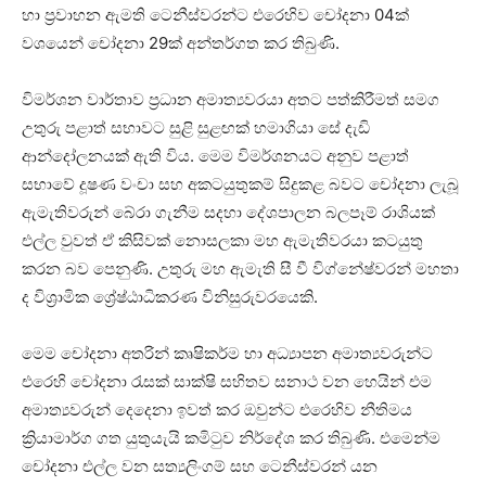
හා ප්‍රවාහන ඇමති ටෙනීස්වරන්ට එරෙහිව චෝදනා 04ක්
වශයෙන් චෝදනා 29ක් අන්තර්ගත කර තිබුණි.
විමර්ශන වාර්තාව ප්‍රධාන අමාත්‍යවරයා අතට පත්කිරීමත් සමග
උතුරු පළාත් සභාවට සුළි සුළඟක් හමාගියා සේ දැඩි
ආන්දෝලනයක් ඇති විය. මෙම විමර්ශනයට අනුව පළාත්
සභාවේ දූෂණ වංචා සහ අකටයුතුකම් සිදුකළ බවට චෝදනා ලැබූ
ඇමැතිවරුන් බේරා ගැනීම සදහා දේශපාලන බලපෑම් රාශියක්
එල්ල වුවත් ඒ කිසිවක් නොසලකා මහ ඇමැතිවරයා කටයුතු
කරන බව පෙනුණි. උතුරු මහ ඇමැති සී වී විග්නේෂ්වරන් මහතා
ද විශ්‍රාමික ශ්‍රේෂ්ඨාධිකරණ විනිසුරුවරයෙකි.
මෙම චෝදනා අතරින් කෘෂිකර්ම හා අධ්‍යාපන අමාත්‍යවරුන්ට
එරෙහි චෝදනා රැසක් සාක්ෂි සහිතව සනාථ වන හෙයින් එම
අමාත්‍යවරුන් දෙදෙනා ඉවත් කර ඔවුන්ට එරෙහිව නීතිමය
ක්‍රියාමාර්ග ගත යුතුයැයි කමිටුව නිර්දේශ කර තිබුණි. එමෙන්ම
චෝදනා එල්ල වන සත්‍යලිංගම් සහ ටෙනීස්වරන් යන