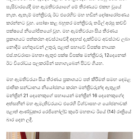
සැසිවාරයේදී මහ ඇමතිවරයාගේ මේ තීරණයට එකඟ වූයේ
නැත. ඇතැම් මන්ත්‍රීවරු ඊට එරෙහිව මහ හඬින් දෝෂාරෝපණය
කරන්නට වූහ. ඝෝෂා කළ බහුතර මන්ත්‍රීවරු තමිල් අරසු කච්චි
පක්ෂයේ නියෝජිතයෝ වූහ. මහ ඇමතිවරයා සිය තීරණය
ප්‍රකාශයට පත්කරන අවස්ථාවේදී අදහස් දැක්වීමට අවස්ථාව ලබා
නොදීම හේතුවෙන් උතුරු පළාත් සභාවේ විපක්ෂ නායක
එස්.තවරාසා මහතා ඇතුළු පක්ෂ විපක්ෂ මන්ත්‍රිවරු 12දෙනෙක්
ඊට විරෝධය පලකරමින් සභාගැබෙන් පිටව ගියහ.
මහ ඇමතිවරයා සිය තීරණය ප්‍රකාශයට පත් කිරීමත් සමඟ දෙමළ
ජාතික සන්ධානය නියෝජනය කරන මන්ත්‍රීවරුන්ද ඇතුළත්
මන්ත්‍රීන් 21 දෙනෙකුගේ සහායෙන් මන්ත්‍රීන් 16 දෙනෙකුගේද
අත්සනින් මහ ඇමැතිවරයාට එරෙහි විශ්වාසභංග යෝජනාවක්
පළාත් ආණ්ඩුකාර රෙජිනෝල්ඩ් කුරේ මහතාට ඊයේ (14) රාත්‍රියේ
බාර දෙන ලදී.