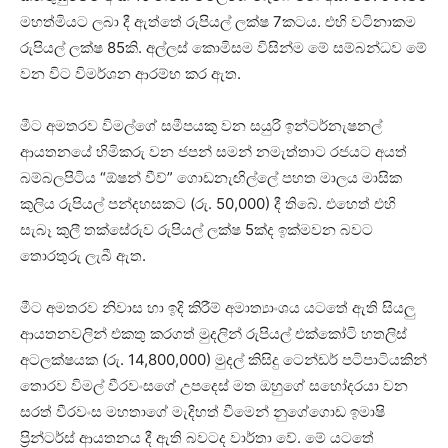
මහත්මියට ලබා දී ඇත්තේ රුපියල් ලක්ෂ 7කටය. එහි වටිනාකම
රුපියල් ලක්ෂ 85කි. අල්ලස් කොමිසම විසින්ම මේ සම්බන්ධව මේ
වන විට විමර්ශන ආරම්භ කර ඇත.
මීට අමතරව විමල්ගේ සමීපයකු වන සයුරි ඉන්ටර්නැෂනල්
ආයතනයේ හිමිකරු වන ජපන් සමන් නමැත්තාට රජයට අයත්
බම්බලපිටිය “ඕෂන් වීව්” ගොඩනැඟිල්ලේ පහත මාලය මාසික
කුලිය රුපියල් පන්දහසකට (රු. 50,000) දී තිබේ. එහෙත් එහි
සැබෑ කුලී තක්සේරුව රුපියල් ලක්ෂ 5ක්ද ඉක්මවන බවට
තොරතුරු ලැබී ඇත.
මීට අමතරව නිවාස හා ඉදි කිරීම් අමාත්‍යාංශය යටතේ ඇති සියලු
ආයතනවලින් එකතු කරගත් මුදලින් රුපියල් එක්කෝටි හතලිස්
අටලක්ෂයක (රු. 14,800,000) මුදල් කිසිදු ටෙන්ඩර් පටිපාටියකින්
තොරව විමල් වීරවංසගේ උපදෙස් මත ඔහුගේ සහෝදරයා වන
සරත් වීරවංස මහතාගේ මැදිහත් වීමෙන් නුගේගොඩ ඉමාෂි
ප්‍රින්ටර්ස් ආයතනය දී ඇති බවටද වාර්තා වේ. මේ යටතේ