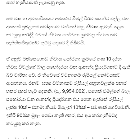
හෝ හැකියාවක් ලැබෙනු ඇත.
මේ වාහන අවභාවිතයට අමතරව විමල් වීරවංසයන්ට එල්ල වන
අනෙක් ප්‍රබලතම චෝදනාව වන්නේ ඔහු නිවාස ඇමැති ලෙස
කටයුතු කරද්දී රජයේ නිවාස යෝජනා ක්‍රමවල නිවාස තම
ඥාතිහිතමිතුරන්ට තුට්ටු දෙකට දී තිබීමයි.
ඒ අනුව මත්තෙගොඩ නිවාස යෝජනා ක්‍රමයේ අංක 10 දරන
නිවස විමල්ගේ බාල සහෝදරයා වන ආනන්ද ප්‍රියදර්ශනට දී ඇති
බව වාර්තා වේ. ඒ නිවෙසේ වටිනාකම රුපියල් කෝටියකට
ආසන්නය. එනම්: සත්‍ය වටිනාකම රුපියල් අනූනවලක්ෂ පනස්
හතර දහස් හැට දෙකකි. (රු. 9,954,062). එහෙත් විමල්ගේ බාල
සහෝරයා වන ආනන්ද ප්‍රියදර්ශන එය ගෙන ඇත්තේ රුපියල්
ලක්ෂ 10ක් – එනම්: නියම මිලෙන් 10%ක් – පමණක් ගෙවීමෙනි.
ඉතිරි 90%ක මුදල ගෙවා නැති අතර, එය අය කරගැනීමටද
කටයුතු කර නැත.