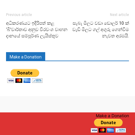
Previous article
Next article
අධිකරණයට ඉදිරිපත් කළ
සැබෑ මිලට වඩා ඩොලර් 10 ක්
‘බී’වාර්තාව අනුව වීරවංශ වාහන
වැඩි මිලට ගල් අගුරු ගෙන්වීම
දානයේ සම්පූර්ණ ලැයිස්තුව
නැවත අරඹයි.
Make a Donation
Make a Donation