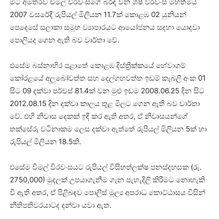
මීට අමතරව විමල් වීරවංසගේ බිරිඳ වන ශෂී වීරවංස මහත්මිය
2007 වසරේදී රුපියල් මිලියන 11.7ක් කොළඹ 02 යුනියන්
පෙදෙසේ සලාකා සමූහ ව්‍යාපාරයට ආයෝජනය සදහා යොදවා
පොලියද ගෙන ඇති බව වාර්තා වේ.
එසේම බස්නාහිර පළාතේ කොළඹ දිස්ත්‍රික්කයේ හේවාගම්
කෝරළයේ අලුබෝවත්ත සහ දෙල්ගහවත්ත ඉඩම් කැබලි අංක 01
සිට 09 දක්වා පර්චස් 81.4ක් වන මුළු ඉඩම 2008.06.25 දින සිට
2012.08.15 දින දක්වා කාලය තුළ මිලට ගෙන ඇති බව වාර්තා
වේ. එහි නිවාස දෙකක් ඉදි කර ඇති අතර, ඒ නිවාසයන්ගේ
තක්සේරු වටිනාකම ලෙස දක්වා ඇත්තේ රුපියල් මිලියන 5ක් හා
රුපියල් මිලියන 18.5කි.
එසේම විමල් විරවංසයට රුපියල් විසිහත්ලක්ෂ පනස්දහසක (රු.
2750,000) මුදලක් උපයාගැනීම ගැන පැහැදිලි කිරීමට නොහැකි
වී ඇති අතර, ඒ පිළිබඳව පොලිස් මූල්‍ය අපරාධ කොට්ඨාසය විසින්
නීතිපතිවරයාටද දන්වා යවා ඇත.