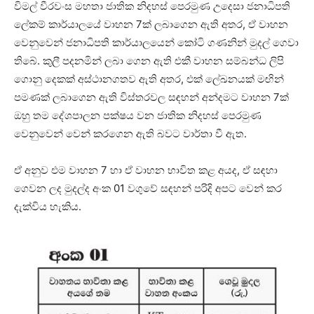
විමල් වීරවංස මහතා ජාතික නිදහස් පෙරමුණ උදෙසා ජනාධිපති
ලේකම් කාර්යාලයේ වාහන 7ක් ලබාගෙන ඇති අතර, ඒ වාහන
වෙනුවෙන් ජනාධිපති කාර්යාලයෙන් කෝටි ගණනින් මුදල් ගෙවා
තිබේ. කුලී පදනමින් ලබා ගෙන ඇති එකී වාහන සම්බන්ධ ලිපි
ගොනු දෙකක් අස්ථානගතව ඇති අතර, එක් ලේඛනයක් මඟින්
පමණක් ලබාගෙන ඇති විස්තරවල සඳහන් අන්දමට වාහන 7ක්
ඔහු තම දේශපාලන පක්ෂය වන ජාතික නිදහස් පෙරමුණ
වෙනුවෙන් වෙන් කරගෙන ඇති බවට වාර්තා වී ඇත.
ඒ අනුව එම වාහන 7 හා ඒ වාහන භාවිත කළ අයද, ඒ සඳහා
ගෙවන ලද මුදල්ද අංක 01 වගුවේ සඳහන් පරිදි අපට වෙන් කර
දැක්විය හැකිය.