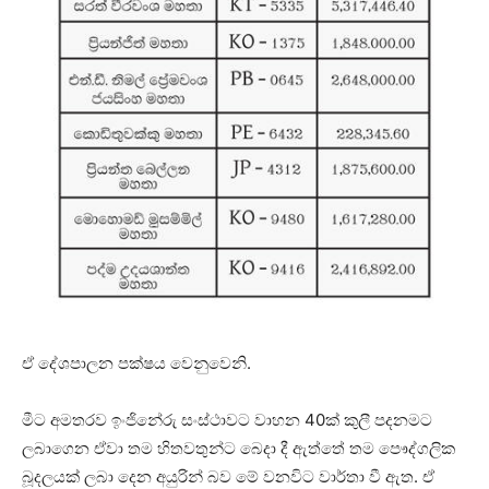
ඒ දේශපාලන පක්ෂය වෙනුවෙනි.
මීට අමතරව ඉංජිනේරු සංස්ථාවට වාහන 40ක් කුලී පදනමට
ලබාගෙන ඒවා තම හිතවතුන්ට බෙදා දී ඇත්තේ තම පෞද්ගලික
බූදලයක් ලබා දෙන අයුරින් බව මේ වනවිට වාර්තා වී ඇත. ඒ