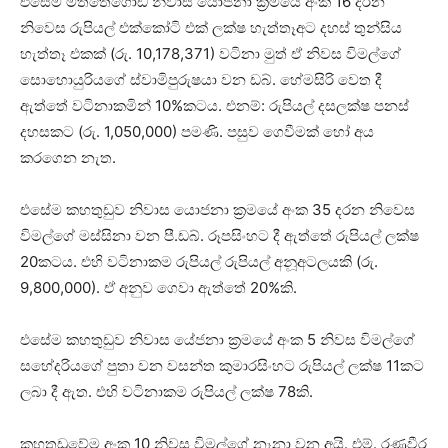
එසේම මත්තෙගොඩ නිවාස යෝජනා ක්‍රමයේ අංක 16 දරන
නිවෙස රුපියල් එක්කෝටි එක් ලක්ෂ හැත්තෑඅට දහස් තුන්සිය
හැත්තෑ එකක් (රු. 10,178,371) වටිනා මුත් ඒ නිවස විමල්ගේ
සොහොයුරියගේ ස්වාමිපුරුෂයා වන ඩබ්. හේමසිරි වෙත දී
ඇත්තේ වටිනාකමින් 10%කටය. එනම්: රුපියල් දසලක්ෂ පනස්
දහසකට (රු. 1,050,000) පමණි. පසුව ගෙවීමක් හෝ අය
කරගෙන නැත.
එසේම කහතුඩුව නිවාස යොජනා ක්‍රමයේ අංක 35 දරන නිවෙස
විමල්ගේ මස්සිනා වන පී.ඩබ්. රූපසිංහට දී ඇත්තේ රුපියල් ලක්ෂ
20කටය. එහි වටිනාකම රුපියල් රුපියල් අනූඅටලයකි (රු.
9,800,000). ඒ අනුව ගෙවා ඇත්තේ 20%කි.
එසේම කහතුඩුව නිවාස යේජනා ක්‍රමයේ අංක 5 නිවස විමල්ගේ
සහේදරියගේ පුතා වන වසන්ත කුමාරසිංහට රුපියල් ලක්ෂ 11කට
ලබා දී ඇත. එහි වටිනාකම රුපියල් ලක්ෂ 78කි.
කහතුඩුවේම අංක 10 නිවස විමල්ගේ නෑනා වන අයි. එම්. රණවීර