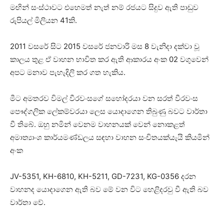
මඟින් සංස්ථාවට එහෙමත් නැත් නම් රජයට සිදුව ඇති පාඩුව
රුපියල් මිලියන 41කි.
2011 වසරේ සිට 2015 වසරේ ජනවාරි මස 8 වැනිදා දක්වා වූ
කාලය තුළ ඒ වාහන භාවිත කර ඇති ආකාරය අංක 02 වගුවෙන්
අපට මනාව පැහැදිලි කර ගත හැකිය.
මීට අමතරව විමල් වීරවංසගේ සහෝදරයා වන සරත් වීරවංස
පෞද්ගලික ලේකම්වරයා ලෙස යොදාගෙන තිබුණු බවට වාර්තා
වී තිබේ. ඔහු නමින් වෙනම වාහනයක් වෙන් නොකළත්
අමාත්‍යාංශ කාර්යමණ්ඩලය සඳහා වාහන සංචිතයක්යැයි කියමින්
අංක
JV-5351, KH-6810, KH-5211, GD-7231, KG-0356 දරන
වාහනද යොදාගෙන ඇති බව මේ වන විට හෙළිදරවු වී ඇති බව
වාර්තා වේ.