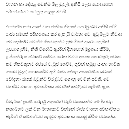
වාහන හා දේපළ මෙන්ම මිල මුදල්ද අනිසි ලෙස යොදාගෙන
පරිහරණයට කටයුතු සැලසූ බවයි.
එමෙන්ම තමා අයත් වන ජාතික නිදහස් පෙරමුණට අනිසි පරිදි
රාජ්‍ය සම්පත් පරිහරණය කර ඇතැයි වාර්තා වේ. අඩු මිලට නිවාස
තම ඥාතීන්ට මෙන්ම හිතවතුන්ට ලබා දීමත් අයථා ලෙසින්
උපයාගැනීම, නීති විරෝධි අයුරින් දිනපොත් මුද්‍රණය කිරීම,
ඉංජිනේරු සංස්ථාවේ සේවය කරන බවට අසත්‍ය තොරතුරු පවසා
තම හිතවතුනට රජයේ වැටුප් ගෙවීම, ගුවන් හමුදා යානා භාවිත
කොට මුදල් නොගෙවීම ආදි රාජ්‍ය දේපළ අපහරණය යටතේ
චෝදනා රැසක් ඔවුන්ට විරුද්ධව ගොනු වෙමින් පවතී. මේ
වනවිට වාහන අවභාවිතය පමණක් කරළියට පැමිණ ඇත.
විමල්ගේ දූෂණ කරුණු අතුරෙන් වැඩි වශයෙන්ම මේ දිනවල
කතාබහට ලක් වන මාතෘකාව වන්නේ රාජ්‍ය වාහන අවභාවිතය
බැවින් ඒ සම්බන්ධව පළමුව අවධානය යොමු කිරීම වටනේය.