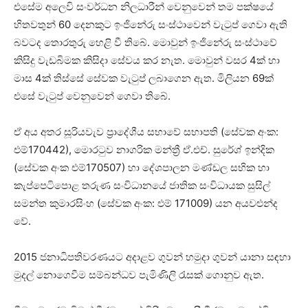
එසේම අලෙවි සංවර්ධන නිලධාරීන් වෙනුවෙන් තම පක්ෂයේ
හිතවතුන් 60 දෙනකුට ඉංජිනේරු සංස්ථාවෙන් වැටුප් ගෙවා ඇති
බවටද තොරතුරු හෙළි වී තිබේ. මොවුන් ඉංජිනේරු සංස්ථාවේ
කිසිදු වැඩබිමක කිසිදා සේවය කර නැත. මොවුන් වසර 4ක් හා
මාස 4ක් තිස්සේ සේවක වැටුප් ලබාගෙන ඇත. මිලියන 69ක්
එසේ වැටුප් වෙනුවෙන් ගෙවා තිබේ.
ඒ අය අතර සූරියවැව ප්‍රාදේශීය සභාවේ සභාපති (සේවක අංක:
එම්170442), මොරටුව නාගරික මන්ත්‍රී ඒ.එච්. සුරේශ් ඉන්දික
(සේවක අංක එම්170507) හා දේශපාලන මණ්ඩල සභික හා
කැප්පෙටිපොළ තරුණ සංවිධානයේ ජාතික සංවිධායක සුසිල්
සමන්ත කුමාරසිංහ (සේවක අංක: එම් 171009) යන අයවළුන්ද
වේ.
2015 ජනාධිපතිවරණයට අදාළව ගුවන් හමුදා ගුවන් යානා සඳහා
මුදල් නොගෙවීම සම්බන්ධව පැමිණිලි රැසක් ගොනුව ඇත.