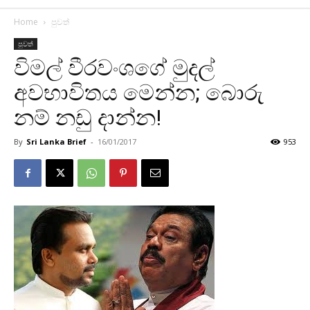
Home
පුවත්
පුවත්
විමල් වීරවංශගේ මුදල්
අවභාවිතය මෙන්න; බොරු
නම් නඩු දාන්න!
By
Sri Lanka Brief
-
16/01/2017
953