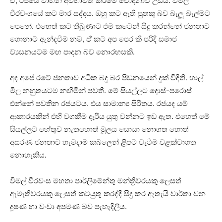
ඒ‍්, රජයේ වාහන අවභාවිත කිරීමේ චෝදනාව උඩය. විමල්
වීරවංශයේ කට මාර සද්දය. ඔහු කට ඇති පුතකු බව බැලූ බැල්මට
පෙනේ. එහෙත් කට තිබුණාට එම කටෙන් සිදු කරන්නේ ජනතාව
ගොනාට ඇන්දවීම නම්, ඒ කට අප පෙර කී පරිදි සමාජ
ව්‍යසනයටම මඟ පාදන බව නොරහසකි.
අද අපේ රටේ ජනතාව අධික බදු බර පීඩනයෙන් දුක් විඳිති. හාල්
මිල නහුතයටම නඟිමින් පවතී. මේ සියල්ලට දොස්-පරොස්
එන්නේ පවතින රජයටය. එය සාමාන්‍ය සිරිතය. රජයද යම්
ආකාරයකින් එහි වගකීම දැරිය යුතු වන්නට ඉඩ ඇත. එහෙත් මේ
සියල්ලට හේතුව නැතහොත් මූලය සොයා නොගත හොත්
අසරණ ජනතාව හැමදාම කබලෙන් ළිපට වැටීම වළක්වාගත
නොහැකිය.
විමල් වීරවංස මහතා පාර්ලිමේන්තු මන්ත්‍රීවරයකු ලෙසත්
ඇමැතිවරයකු ලෙසත් කටයුතු කරද්දී සිදු කර ඇතැයි වාර්තා වන
දූෂණ හා වංචා අපමණ බව පැහැදිලිය.