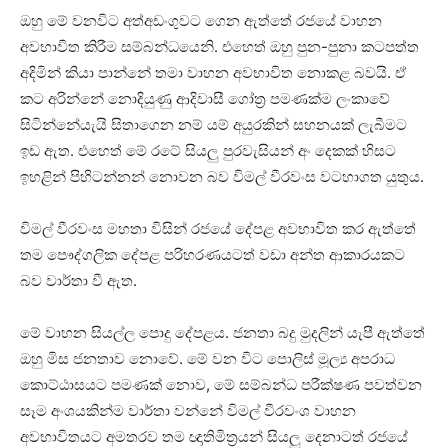
ඔහු මේ වනවිට අත්අඩංගුවට ගෙන ඇත්තේ රජයේ වාහන
අවභාවිත කිරීම සම්බන්ධයෙනි. එහෙත් ඔහු පුන-පුනා කටපත්ත
අදිමින් කියා පාන්නේ තමා වාහන අවභාවිත නොකළ බවයි. ඒ
කට අරින්නේ නොදියුණු ආදිවාසී ගෝත්‍ර පමණක්ම ලංකාවේ
සිටින්නේයැයි සිතාගෙන නම් යම් අයුරකින් සහනයක් ලැබීමට
ඉඩ ඇත. එහෙත් මේ රටේ සියලු පුරවැසියන් අං දෙකක් හිසට
ඉහළින් පිහිටන්නන් නොවන බව විමල් වීරවංස වටහාගත යුතුය.
විමල් වීරවංස මහතා විසින් රජයේ දේපළ අවභාවිත කර ඇත්තේ
තම පෞද්ගලික දේපළ පරිහරණයටත් වඩා අන්ත ආකාරයකට
බව වාර්තා වී ඇත.
මේ වාහන සියල්ල පොදු දේපළය. ජනතා බදු මුදලින් යැපී ඇත්තේ
ඔහු මිස ජනතාව නොවේ. මේ වන විට පොලිස් මූල්‍ය අපරාධ
කොට්ඨාසයට පමණක් නොව, මේ සම්බන්ධ පරීක්ෂණ පවත්වන
සෑම අංශයකින්ම වාර්තා වන්නේ විමල් වීරවංශ වාහන
අවභාවිතයට අමතරව තම ඥාතිමිත්‍රයන් සියලු දෙනාටත් රජයේ