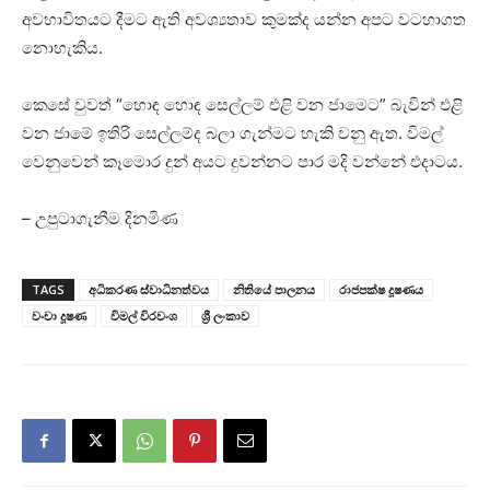
අවභාවිතයට දීමට ඇති අවශ්‍යතාව කුමක්ද යන්න අපට වටහාගත
නොහැකිය.
කෙසේ වුවත් “හොඳ හොඳ සෙල්ලම් එළි වන ජාමෙට” බැවින් එළි
වන ජාමේ ඉතිරි සෙල්ලම්ද බලා ගැන්මට හැකි වනු ඇත. විමල්
වෙනුවෙන් කෑමොර දුන් අයට දුවන්නට පාර මදි වන්නේ එදාටය.
– උපුටාගැනීම දිනමිණ
TAGS
අධිකරණ ස්වාධිනත්වය
නිතියේ පාලනය
රාජපක්ෂ දූෂණය
වංචා දූෂණ
විමල් විරවංශ
ශ්‍රී ලංකාව