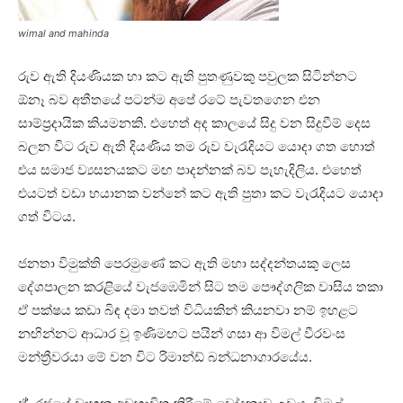
wimal and mahinda
රුව ඇති දියණියක හා කට ඇති පුතණුවකු පවුලක සිටින්නට
ඕනෑ බව අතීතයේ පටන්ම අපේ රටේ පැවතගෙන එන
සාම්ප්‍රදායික කියමනකි. එහෙත් අද කාලයේ සිදු වන සිදුවීම් දෙස
බලන විට රුව ඇති දියණිය තම රුව වැරැදියට යොදා ගත හොත්
එය සමාජ ව්‍යසනයකට මඟ පාදන්නක් බව පැහැදිලිය. එහෙත්
එයටත් වඩා භයානක වන්නේ කට ඇති පුතා කට වැරැදියට යොදා
ගත් විටය.
ජනතා විමුක්ති පෙරමුණේ කට ඇති මහා සද්දන්තයකු ලෙස
දේශපාලන කරළියේ වැජඹෙමින් සිට තම පෞද්ගලික වාසිය තකා
ඒ පක්ෂය කඩා බිඳ දමා තවත් විධියකින් කියනවා නම් ඉහළට
නඟින්නට ආධාර වූ ඉණිමඟට පයින් ගසා ආ විමල් වීරවංස
මන්ත්‍රීවරයා මේ වන විට රිමාන්ඩ් බන්ධනාගාරයේය.