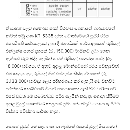
ඒ වාහනවලට අමතරව සරත් වීරවංස මහතාගේ භාර්යාවගේ
නමින් තිබූ අංක KT-5335 දරන මොන්ටෙරෝ සුපිරි රථය
ජනාධිපති කාර්යාලයට ලබා දී ජනාධිපති කාර්යාලයෙන් රුපියල්
එක්ලක්ෂ පනස් දහසක් (රු. 150,000) මාසිකව ලබා ගෙන
ඇත්තේ වැට් බද්ද ලෙසින් තවත් රුපියල් දහඅටදහසක්ද (රු.
18,000) සමගය. ඒ අනුව අදාළ මොන්ටෙරෝ රථය වෙනුවෙන්
එම කාලය තුළ රුපියල් තිස් එක්ලක්ෂ තිස්තුන්දහසක් (රු.
3,133,000) සාවද්‍ය ලෙස පරිහරණය කර ඇතැයි මේ වනවිට
පරීක්ෂණ කණ්ඩායම් විසින් සොයාගෙන ඇති බව වාර්තා වේ.
එසේ වුවත් මේ සම්බන්ධව ස්ථිර ලෙසින් කරුණු ගොනු කිරීමට
අදාළ මුදල් කොපමණ කාලයක් ලබා ගත්තේදැයි සොයාගැනීමට
විස්තර සවිස්තර වාර්තා නැත.
කෙසේ වුවත් මේ සඳහා ගෙවා ඇත්තේ රජයේ මුදල් මිස තමන්