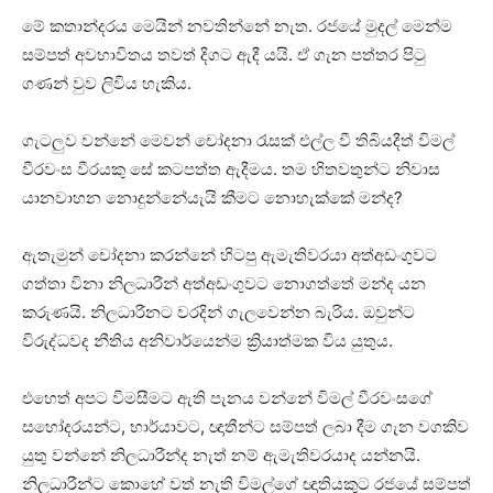
මේ කතාන්දරය මෙයින් නවතින්නේ නැත. රජයේ මුදල් මෙන්ම
සම්පත් අවභාවිතය තවත් දිගට ඇදී යයි. ඒ ගැන පත්තර පිටු
ගණන් වුව ලිවිය හැකිය.
ගැටලුව වන්නේ මෙවන් චෝදනා රැසක් එල්ල වී තිබියදීත් විමල්
වීරවංස වීරයකු සේ කටපත්ත ඇදීමය. තම හිතවතුන්ට නිවාස
යානවාහන නොදුන්නේයැයි කීමට නොහැක්කේ මන්ද?
ඇතැමුන් චෝදනා කරන්නේ හිටපු ඇමැතිවරයා අත්අඩංගුවට
ගත්තා විනා නිලධාරීන් අත්අඩංගුවට නොගත්තේ මන්ද යන
කරුණයි. නිලධාරීනට වරදින් ගැලවෙන්න බැරිය. ඔවුන්ට
විරුද්ධවද නීතිය අනිවාර්යෙන්ම ක්‍රියාත්මක විය යුතුය.
එහෙත් අපට විමසීමට ඇති පැනය වන්නේ විමල් වීරවංසගේ
සහෝදරයන්ට, භාර්යාවට, ඥාතීන්ට සම්පත් ලබා දීම ගැන වගකිව
යුතු වන්නේ නිලධාරීන්ද නැත් නම් ඇමැතිවරයාද යන්නයි.
නිලධාරීන්ට කොහේ වත් නැති විමල්ගේ ඥාතියකුට රජයේ සම්පත්