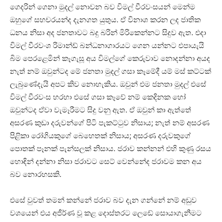
ගෙදරින් ගෙනා මුදල් නොවන බව විමල් වීරවංසයන් මෙන්ම
ඔහුගේ සහචරයන්ද දැනගත යුතුය. ඒ විනාශ කරන ලද ජාතික
ධනය නිසා අද ජනතාවට බදු බරින් මිරිකෙන්නට සිදුව ඇත. එදා
විමල් වීරවංශ රිමාන්ඩ් බන්ධනාගාරයට ගෙන යන්නට එපායැයි
බිම පෙරළෙමින් කෑගැසූ අය විමල්ගේ කෙරුවාව නොදන්නා අයද
නැත් නම් ඔවුන්ටද මේ ජනතා මුදල් ගසා කෑමේදී යම් මස් කට්ටක්
ලැබුණේදැයි අපට කිව නොහැකිය. ඔවුන් එම ජනතා මුදල් එසේ
විමල් වීරවංස හරහා එසේ ගසා කෑවේ නම් කෙදිනක හෝ
ඔවුන්ටද ඒවා වැමෑරීමට සිදු වනු ඇත. ඒ ඔවුන් කා ඇත්තේ
අසරණ කුඩා දරුවන්ගේ පිටි පැකට්ටුව නිසාය; නැත් නම් අසරණ
පිළිකා රෝගියකුගේ බෙහෙතක් නිසාය; අසරණ දරුවකුගේ
පොතක් පෑනක් පැන්සලක් නිසාය. ජරාව කන්නන් එහි කුණු රසය
හොඳින් දන්නා නිසා ජරාවට සෙට් වෙන්නේද ජරාවම කන අය
බව නොරහසකි.
එසේ වුවත් තමන් කන්නේ ජරාව බව දැන ගන්නේ නම් අඩුව
වශයෙන් එය අජීර්ණ වූ කළ දොස්තරට ලෙඩේ සොයාගැනීමට